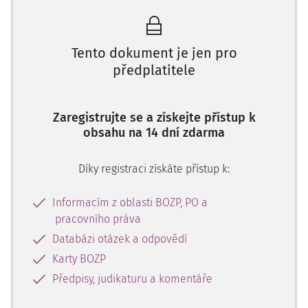
který přešel k nabyvateli, je zaměstnanec nesplňující
kritéria uvedená v
§ 11 ZP
. Toto ustanovení stanovuje určité
předpoklady k výkonu práce, které musí vedoucí
Tento dokument je jen pro
zaměstnanec splňovat (např. musí organizovat, řídit a
předplatitele
kontrolovat práci podřízených zaměstnanců a dávat jim k
tomu účelu závazné pokyny).
Zaregistrujte se a získejte přístup k
Jestliže vedoucí zaměstnanec, který je ve vztahu
obsahu na 14 dní zdarma
nadřízenosti vůči převedenému zaměstnanci a nesplňuje
některý ze zákonných předpokladů pro výkon práce nebo
Díky registraci získáte přístup k:
ho splňuje jen částečně
Informacím z oblasti BOZP, PO a
pracovního práva
Databázi otázek a odpovědí
Karty BOZP
Předpisy, judikaturu a komentáře