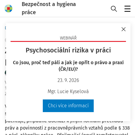
Bezpečnost a hygiena
práce
Menu
Domů
Bezpečnost a hygiena práce
WEBINÁŘ
PRACOVNÍ PRÁVO
+ PŘIDAT VLASTNÍ
Změna podmínek při přechodu
Psychosociální rizika v práci
práv a povinností
Co jsou, proč teď pálí a jak je opřít o právo a praxi
(ČR/EU)?
JUDr. Ladislav Jouza
23. 9. 2026
Vydáno
:
20. 3. 2025
15 minut čtení
Mgr. Lucie Kyselová
Zdroj
:
Bezpečnost a hygiena práce 3/2025
Chci více informací
V současných ekonomických podmínkách dochází často k
situacím, kdy se podnik (firma) prodává nebo se
pachtuje, případně dochází k jiným formám přechodu
práv a povinností z pracovněprávních vztahů podle § 338