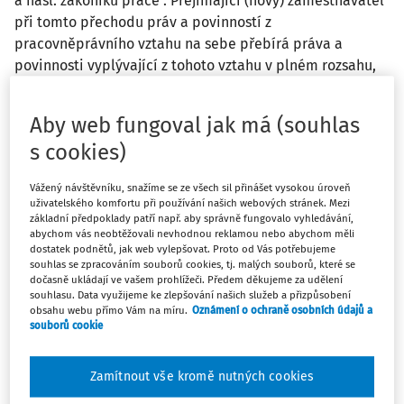
a násl. zákoníku práce . Přejímající (nový) zaměstnavatel
při tomto přechodu práv a povinností z
pracovněprávního vztahu na sebe přebírá práva a
povinnosti vyplývající z tohoto vztahu v plném rozsahu,
neboť vstupuje do právního postavení převodce (§ 338
odst. 2 ZP). Přejímající zaměstnavatel přebírá závazky
Aby web fungoval jak má (souhlas
svého předchůdce ve stejné podobě (za stejných
s cookies)
podmínek), v jaké by existovaly u převodce, kdyby k
přechodu práv a povinností vůbec nedošlo. Zejména z
Vážený návštěvníku, snažíme se ze všech sil přinášet vysokou úroveň
rozhodovací praxe Soudního dvora EU (SDEU) vyplývá, že
uživatelského komfortu při používání našich webových stránek. Mezi
mzdové a pracovní podmínky musí být po přechodu
základní předpoklady patří např. aby správně fungovalo vyhledávání,
abychom vás neobtěžovali nevhodnou reklamou nebo abychom měli
zachovány v nezměněné podobě. Z právní úpravy v
dostatek podnětů, jak web vylepšovat. Proto od Vás potřebujeme
zákoníku práce vyplývá, že změny pracovních podmínek
souhlas se zpracováním souborů cookies, tj. malých souborů, které se
jsou možné jen na základě dohody stran o změně
dočasně ukládají ve vašem prohlížeči. Předem děkujeme za udělení
souhlasu. Data využijeme ke zlepšování našich služeb a přizpůsobení
pracovní smlouvy dle § 40 až 47. Změna jednostranným
obsahu webu přímo Vám na míru.
Oznámení o ochraně osobních údajů a
právním jednáním ze strany zaměstnavatele není možná.
souborů cookie
Zhoršení pracovních podmínek
Zamítnout vše kromě nutných cookies