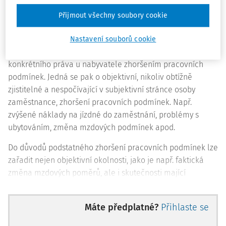
Vzhledem k tomu, že zaměstnanec, který přechází k
nabyvateli, má nárok na stejná práva vyplývající z
Přijmout všechny soubory cookie
pracovněprávního vztahu jako u dosavadního
zaměstnavatele (převodce, např. právo na dovolenou
Nastavení souborů cookie
zvýšené nad zákonný rámec apod.), je neposkytnutí
konkrétního práva u nabyvatele zhoršením pracovních
podmínek. Jedná se pak o objektivní, nikoliv obtížně
zjistitelné a nespočívající v subjektivní stránce osoby
zaměstnance, zhoršení pracovních podmínek. Např.
zvýšené náklady na jízdné do zaměstnání, problémy s
ubytováním, změna mzdových podmínek apod.
Do důvodů podstatného zhoršení pracovních podmínek lze
zařadit nejen objektivní okolnosti, jako je např. faktická
změna mzdových poměrů, ale i skutečnosti mající
subjektivní charakter, spočívající např. ve vztahu
převáděného zaměstnance k zaměstnavateli, resp. k
Máte předplatné?
Přihlaste se
zástupcům (vedoucím zaměstnancům) zaměstnavatele.
Např. vedoucím zaměstnancem (viz
§ 11 ZP
) zaměstnance,