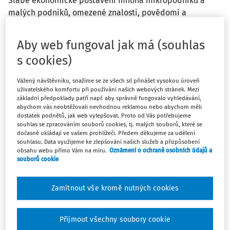
Slabé ekonomické postavení mnoha mikropodniků a
malých podniků, omezené znalosti, povědomí a
kompetence jejich vlastníků-manažerů v oblasti BOZP,
mohou ovlivňovat způsob zajištění bezpečnosti a
Aby web fungoval jak má (souhlas
ochrany zdraví na jejich pracovištích. Mnoho pracovníků,
s cookies)
kteří jsou v těchto podnicích zaměstnaní, s největší
pravděpodobností čelí horším pracovním podmínkám,
Vážený návštěvníku, snažíme se ze všech sil přinášet vysokou úroveň
nižší kvalitě pracovních míst a poměrně větším rizikům
uživatelského komfortu při používání našich webových stránek. Mezi
pro zdraví, bezpečnost a pohodu při práci. [1]
základní předpoklady patří např. aby správně fungovalo vyhledávání,
abychom vás neobtěžovali nevhodnou reklamou nebo abychom měli
dostatek podnětů, jak web vylepšovat. Proto od Vás potřebujeme
souhlas se zpracováním souborů cookies, tj. malých souborů, které se
1. Příležitosti a výzvy pro
dočasně ukládají ve vašem prohlížeči. Předem děkujeme za udělení
mikropodniky a malé podniky
souhlasu. Data využijeme ke zlepšování našich služeb a přizpůsobení
obsahu webu přímo Vám na míru.
Oznámení o ochraně osobních údajů a
souborů cookie
Bezpečnost a ochrana zdraví při práci v mikro a malých
podnicích může být často opomíjena, jelikož tento typ
Zamítnout vše kromě nutných cookies
organizací, na rozdíl od velkých společností, většinou
nemá dostatečné personální a finanční zdroje vyčleněné
pro tuto oblast.
Přijmout všechny soubory cookie