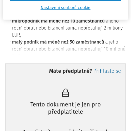
Doporučení Komise 2003/361/ES definuje mikropodniky a
Nastavení souborů cookie
malé podniky následovně:
mikropodnik
má
méně než 10 zaměstnanců
a jeho
roční obrat nebo bilanční suma nepřesahují 2 miliony
EUR,
malý podnik
má
méně než 50 zaměstnanců
a jeho
roční obrat nebo bilanční suma nepřesahují 10 milionů
EUR.
Strategický rámec EU pro BOZP
Máte předplatné?
Přihlaste se
Strategický rámec pro ochranu zdraví a bezpečnost při
práci na období 2021–2027, vypracovaný Evropskou komisí,
zaujímá tripartitní přístup, zahrnuje orgány EU, členské
státy, sociální partnery a další zúčastněné strany a
Tento dokument je jen pro
zaměřuje se na tři hlavní priority:
předplatitele
předvídání a řízení změn v souvislosti se zelenou,
digitální a demografickou transformací,