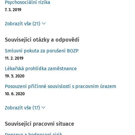
Psychosociální rizika
Povědomí o rizicích a porozumění a kompetence a
znalosti BOZP
7. 3. 2019
Dotazovaní, tj. pracovníci i vlastníci-manažeři, obecně cítí,
Zobrazit vše (21)
že existuje jen omezený prostor pro zlepšení pracovního
prostředí. Tak tomu bylo i v případě mnoha samotných
Související otázky a odpovědi
pracovních procesů, z nichž mnohé byly fyzicky namáhavé.
Smluvní pokuta za porušení BOZP
Například na otázku ohledně namáhavých pracovních
11. 2. 2019
činností řekl rumunský dělník:
Lékařská prohlídka zaměstnance
Jsme na to zvyklí.
(RO, dělník, 5-9 zaměstnanců)
19. 5. 2020
To odráželo typický přístup, zejména mezi pracovníky, kteří
Posouzení příčinné souvislosti s pracovním úrazem
byli dotazováni: „člověk by si neměl stěžovat na těžkosti“.
10. 6. 2020
Například v Dánsku, na farmě zabývající
Zobrazit vše (17)
Související pracovní situace
Doprava a hodnocení rizik