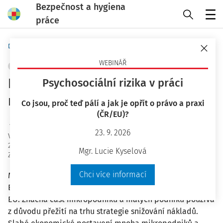
Bezpečnost a hygiena
práce
Menu
Domů
Bezpečnost a hygiena práce
WEBINÁŘ
ŘÍZENÍ RIZIK
+ PŘIDAT VLASTNÍ
Nové příležitosti a výzvy pro
Psychosociální rizika v práci
mikropodniky a malé podniky
Co jsou, proč teď pálí a jak je opřít o právo a praxi
(ČR/EU)?
Ing. Jiří Vala Ph.D.
23. 9. 2026
Vydáno
:
11. 5. 2022
27 minut čtení
Mgr. Lucie Kyselová
Zdroj
:
Bezpečnost a hygiena práce 5/2022
Chci více informací
Mikropodniky a malé podniky tvoří téměř 99 % podniků v
Evropské unii a zaměstnávají téměř 50 % pracovníků v
EU. Značná část mikropodniků a malých podniků používá
z důvodu přežití na trhu strategie snižování nákladů.