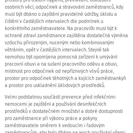
osobních věcí, odpočinek a stravování zaměstnanců, kdy
musí být dbáno o zajištění pravidelné údržby, úklidu a
čištění v častějších intervalech dle podmínek u
konkrétního zaměstnavatele. Na pracovišti musí být k
ochraně zdraví zaměstnance zajištěna dostatečná výměna
vzduchu přirozeným, nuceným nebo kombinovaným
větráním, opět v častějších intervalech. Stejně tak
nemohou být opomíjena pomocná zařízení k umývání
pracovní obuvi a na sušení pracovního oděvu a obuvi,
místnost pro odpočinek od nepříznivých vlivů práce,
prostor pro odpočinek těhotných a kojících zaměstnankyň
a prostor pro uskladnění úklidových prostředků.
Velmi podstatnou součástí prevence před infekčními
nemocemi je zajištění a používání desinfekčních
prostředků v dostatečném množství a dobré dostupnosti
pro zaměstnance při výkonu práce a pokyny
zaměstnavatele směrem k vedoucím i řadovým
zaměstnancům, aby bylo dbáno na jejich používání všemi