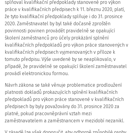
splňoval kvalifikační předpoklady stanovené pro výkon
práce v kvalifikačních předpisech k 11. březnu 2020, platí,
že tyto kvalifikační předpoklady splňuje i do 31. prosince
2020. Zaměstnavatel by byl také dočasně zproštěn
povinnosti povinen provádět pravidelně se opakující
školení zaměstnanců pro účely prokázání splnění
kvalifikačních předpokladů pro výkon práce stanovených v
kvalifikačních předpisech vyjmenovaných v příloze k
tomuto předpisu. Výše uvedené by se neaplikovalo, v
případě, že pravidelně se opakující školení zaměstnavatel
provádí elektronickou formou.
Návrh zákona se také věnuje problematice prodloužení
platnosti dokladů prokazujících splnění kvalifikačních
předpokladů pro výkon práce stanovené v kvalifikačních
předpisech by byly považovány do 31. prosince 2020 za
platné, pokud pracovněprávní vztah mezi
zaměstnavatelem a zaměstnancem v mezidobí nezanikl.
V zásadě lze však doporučit, aby odborně způsobilé osoby