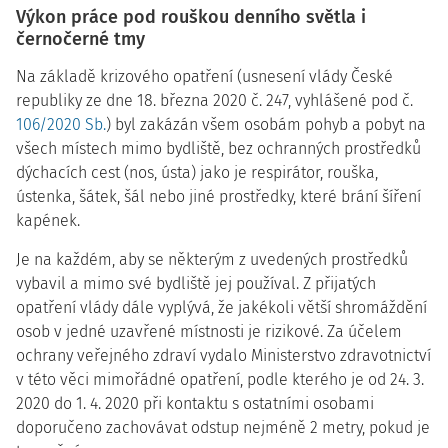
Výkon práce pod rouškou denního světla i
černočerné tmy
Na základě krizového opatření (usnesení vlády České
republiky ze dne 18. března 2020 č. 247, vyhlášené pod č.
106/2020 Sb.
) byl zakázán všem osobám pohyb a pobyt na
všech místech mimo bydliště, bez ochranných prostředků
dýchacích cest (nos, ústa) jako je respirátor, rouška,
ústenka, šátek, šál nebo jiné prostředky, které brání šíření
kapének.
Je na každém, aby se některým z uvedených prostředků
vybavil a mimo své bydliště jej používal. Z přijatých
opatření vlády dále vyplývá, že jakékoli větší shromáždění
osob v jedné uzavřené místnosti je rizikové. Za účelem
ochrany veřejného zdraví vydalo Ministerstvo zdravotnictví
v této věci mimořádné opatření, podle kterého je od 24. 3.
2020 do 1. 4. 2020 při kontaktu s ostatními osobami
doporučeno zachovávat odstup nejméně 2 metry, pokud je