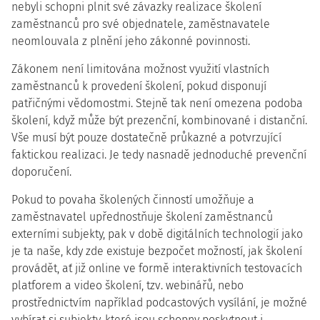
nebyli schopni plnit své závazky realizace školení
zaměstnanců pro své objednatele, zaměstnavatele
neomlouvala z plnění jeho zákonné povinnosti.
Zákonem není limitována možnost využití vlastních
zaměstnanců k provedení školení, pokud disponují
patřičnými vědomostmi. Stejně tak není omezena podoba
školení, když může být prezenční, kombinované i distanční.
Vše musí být pouze dostatečně průkazné a potvrzující
faktickou realizaci. Je tedy nasnadě jednoduché prevenční
doporučení.
Pokud to povaha školených činností umožňuje a
zaměstnavatel upřednostňuje školení zaměstnanců
externími subjekty, pak v době digitálních technologií jako
je ta naše, kdy zde existuje bezpočet možností, jak školení
provádět, ať již online ve formě interaktivních testovacích
platforem a video školení, tzv. webinářů, nebo
prostřednictvím například podcastových vysílání, je možné
vybírat si subjekty, které jsou schopny poskytnout i