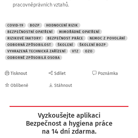
pracovněprávních vztahů.
COVID-19
BOZP
HODNOCENÍ RIZIK
BEZPEČNOSTNÍ OPATŘENÍ
MIMOŘÁDNÉ OPATŘENÍ
RIZIKOVÉ FAKTORY
BEZPEČNOST PRÁCE
NEMOC Z POVOLÁNÍ
ODBORNÁ ZPŮSOBILOST
ŠKOLENÍ
ŠKOLENÍ BOZP
VYHRAZENÁ TECHNICKÁ ZAŘÍZENÍ
VTZ
OZO
ODBORNĚ ZPŮSOBILÁ OSOBA
Tisknout
Sdílet
Poznámka
Oblíbené
Stáhnout
Vyzkoušejte aplikaci
Bezpečnost a hygiena práce
na 14 dní zdarma.