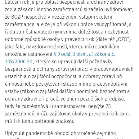
Letošní rok je pro oblast bezpečnosti a ochrany zdraví
zcela zásadní. Mnoho zaměstnanců si začalo uvědomovat,
že BOZP nespočívá v nezáživném vstupní školení
zaměstnance, ale že je při výkonu práce všudypřítomná, a
řada zaměstnavatelů nyní vnímá důležitost a nezbytnost
odborně způsobilé osoby v prevenci rizik (dále též „OZO“)
jako fakt, navzdory možnosti, kterou mikropodnikům
umožňuje ustanovení
§ 9 odst. 3 písm. a) zákona č.
309/2006 Sb.
, kterým se upravují další požadavky
bezpečnosti a ochrany zdraví při práci v pracovněprávních
vztazích a o zajištění bezpečnosti a ochrany zdraví při
činnosti nebo poskytování služeb mimo pracovněprávní
vztahy (zákon o zajištění dalších podmínek bezpečnosti a
ochrany zdraví při práci), ve znění pozdějších předpisů,
tedy že zaměstnává-li zaměstnavatel nejvýše 25
zaměstnanců, může zajišťovat úkoly v prevenci rizik sám,
má-li k tomu potřebné znalosti.
Uplynulé pandemické období ohraničené zejména