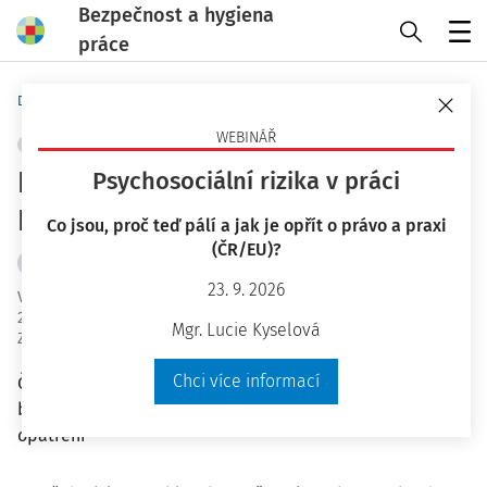
Bezpečnost a hygiena
práce
Menu
Domů
Bezpečnost a hygiena práce
WEBINÁŘ
OCHRANA ZDRAVÍ
+ PŘIDAT VLASTNÍ
Doba covidová, aneb evoluce
Psychosociální rizika v práci
BOZP u zaměstnavatele
Co jsou, proč teď pálí a jak je opřít o právo a praxi
(ČR/EU)?
Mgr. Bc. Lucie Kyselová
23. 9. 2026
Vydáno
:
22. 7. 2020
20 minut čtení
Mgr. Lucie Kyselová
Zdroj
:
Bezpečnost a hygiena práce 7-8/2020
Chci více informací
Článek se věnuje problematice specifik v otázkách
bezpečnosti práce, hodnocení rizik a pandemických
opatření