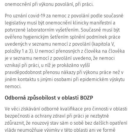
onemocnění při výkonu povolání, při práci.
Pro uznání covid-19 za nemoc z povolání podle současné
legislativy musí být onemocnění klinicky manifestní a
potvrzené laboratorním vyšetřením. Současně musí být
ověřeno hygienickým šetřením splnění podmínek práce
uvedených v seznamu nemocí z povolání (kapitola V,
položky 1 a 3). U nemocí přenosných z člověka na člověka
je v seznamu nemocí z povolání uvedeno, že nemoci
vznikají při práci, u níž je prokázáno vyšší
pravděpodobnost přenosu nákazy při výkonu práce než v
jiném kontaktu s jinými osobami při epidemickém výskytu
nemoci.
Odborná způsobilost v oblasti BOZP
Ve věci získávání odborné kvalifikace pro činnosti v oblasti
bezpečnosti a ochrany zdraví při práci je nezbytné
zdůraznit, že nouzový stav sám o sobě bez dalších opatření
vlády neumožňuje výjimky v této oblasti ani ve formě