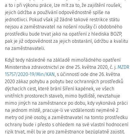
a to i při výkonu práce, lze mít za to, že zajištění roušek,
jejich údržba a používání odpovědnostně spíše na
jednotlivci. Pokud však již žádné takové restrikce státu
nejsou a zaměstnavatel na nošení roušky či obdobného
prostředku bude trvat jako na opatření z hlediska BOZP,
pak je již odpovědnost za jejich obstarání, údržbu a kvalitu
na zaměstnavateli.
Když tedy následně na základě mimořádného opatření
Ministerstva zdravotnictví ze dne 25. května 2020, č. j.
MZDR
15757/2020-19/Min/KAN
, s účinností ode dne 26. května
2020 zákaz pohybu a pobytu bez ochranných prostředků
dýchacích cest, které brání šíření kapének, ve všech
vnitřních prostorech staveb, mimo bydliště, nevztahuje
mimo jiných na zaměstnance po dobu, kdy vykonává práci
na jednom místě, pracuje-li ve vzdálenosti nejméně 2
metry od jiné osoby, a zaměstnavatel na tomto prostředku
ochrany bude i přesto s ohledem na své vlastní hodnocení
rizik trvat, měl by je pro zaměstnance bezúplatně zajistit.