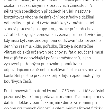
osobami zúčastněnými na pracovních činnostech. V
některých specifických případech je však nezbytné
konzultovat vhodné desinfekční prostředky s dalšími
odborníky, například i veterináři, když zaměstnavatel
stanoví pracovní postupy a organizuje práci při chovu
zvířat tak, aby byla věnována zvýšená pozornost zvířatům,
kdy musí být zajištěno zejména dodržování stanoveného
denního režimu, klidu, pořádku, čistoty a dostatečné
větrání objektů určených pro chov zvířat a současně musí
být zajištěn odpovídající počet zaměstnanců, jejich
vybavení potřebnými pracovními pomůckami
odpovídajícími dané nebo očekávané situaci a stanoven
konkrétní postup práce i za případných epidemiologicky
bouřlivých časů.
Při stanovování opatření by měla OZO věnovat též zvláštní
pozornost fyzickému předávání písemností a manipulaci s
dalšími doklady, pomůckami, nářadím a zařízeními při
výkonu pracovních činností, s cílem minimalizovat fyzický