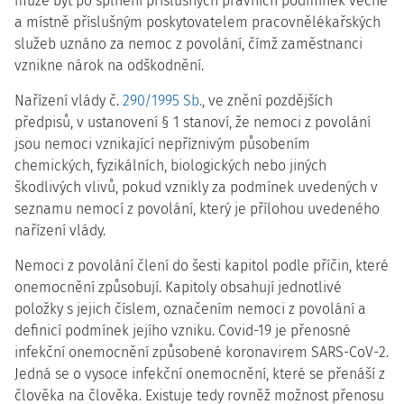
může být po splnění příslušných právních podmínek věcně
a místně příslušným poskytovatelem pracovnělékařských
služeb uznáno za nemoc z povolání, čímž zaměstnanci
vznikne nárok na odškodnění.
Nařízení vlády č.
290/1995 Sb.
, ve znění pozdějších
předpisů, v ustanovení § 1 stanoví, že nemoci z povolání
jsou nemoci vznikající nepříznivým působením
chemických, fyzikálních, biologických nebo jiných
škodlivých vlivů, pokud vznikly za podmínek uvedených v
seznamu nemocí z povolání, který je přílohou uvedeného
nařízení vlády.
Nemoci z povolání člení do šesti kapitol podle příčin, které
onemocnění způsobují. Kapitoly obsahují jednotlivé
položky s jejich číslem, označením nemoci z povolání a
definicí podmínek jejího vzniku. Covid-19 je přenosné
infekční onemocnění způsobené koronavirem SARS-CoV-2.
Jedná se o vysoce infekční onemocnění, které se přenáší z
člověka na člověka. Existuje tedy rovněž možnost přenosu