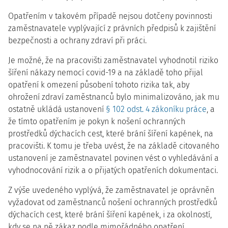
Opatřením v takovém případě nejsou dotčeny povinnosti
zaměstnavatele vyplývající z právních předpisů k zajištění
bezpečnosti a ochrany zdraví při práci.
Je možné, že na pracovišti zaměstnavatel vyhodnotil riziko
šíření nákazy nemocí covid-19 a na základě toho přijal
opatření k omezení působení tohoto rizika tak, aby
ohrožení zdraví zaměstnanců bylo minimalizováno, jak mu
ostatně ukládá ustanovení
§ 102 odst. 4 zákoníku práce
, a
že tímto opatřením je pokyn k nošení ochranných
prostředků dýchacích cest, které brání šíření kapének, na
pracovišti. K tomu je třeba uvést, že na základě citovaného
ustanovení je zaměstnavatel povinen vést o vyhledávání a
vyhodnocování rizik a o přijatých opatřeních dokumentaci.
Z výše uvedeného vyplývá, že zaměstnavatel je oprávněn
vyžadovat od zaměstnanců nošení ochranných prostředků
dýchacích cest, které brání šíření kapének, i za okolností,
kdy se na ně zákaz podle mimořádného opatření