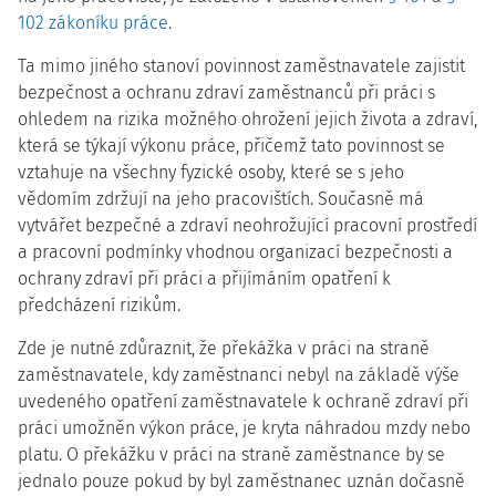
102 zákoníku práce
.
Ta mimo jiného stanoví povinnost zaměstnavatele zajistit
bezpečnost a ochranu zdraví zaměstnanců při práci s
ohledem na rizika možného ohrožení jejich života a zdraví,
která se týkají výkonu práce, přičemž tato povinnost se
vztahuje na všechny fyzické osoby, které se s jeho
vědomím zdržují na jeho pracovištích. Současně má
vytvářet bezpečné a zdraví neohrožující pracovní prostředí
a pracovní podmínky vhodnou organizací bezpečnosti a
ochrany zdraví při práci a přijímáním opatření k
předcházení rizikům.
Zde je nutné zdůraznit, že překážka v práci na straně
zaměstnavatele, kdy zaměstnanci nebyl na základě výše
uvedeného opatření zaměstnavatele k ochraně zdraví při
práci umožněn výkon práce, je kryta náhradou mzdy nebo
platu. O překážku v práci na straně zaměstnance by se
jednalo pouze pokud by byl zaměstnanec uznán dočasně