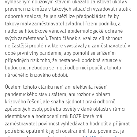
vyhlášeným nouzovým stavem ukázalo zajišťovat úkoly v
prevenci rizik může v takových situacích vyžadovat natolik
odborné znalosti, že jen stěží lze předpokládat, že by
takový malý zaměstnavatel zvládnul řízení podniku, a
nadto se hloubkově věnoval epidemiologické ochraně
svých zaměstnanců. Tento článek si vzal za cíl shrnout
nejčastější problémy, které vyvstávaly u zaměstnavatelů v
době první vlny pandemie, aby pomohl se snížením
případných rizik toho, že nestane-li obdobná situace v
budoucnu, nebudou se moci odborníci poučit z tohoto
náročného krizového období.
Účelem tohoto článku není ani efektivita řešení
pandemického stavu státem, ani rozbor v oblasti
krizového řešení, ale snaha sjednotit praxi odborně
způsobilých osob, potřeba osvěty v dané oblasti v rámci
identifikace a hodnocení rizik BOZP, které má
zaměstnavatel povinnost vyhledávat a hodnotit a přijímat
potřebná opatření k jejich odstranění. Tato povinnost je