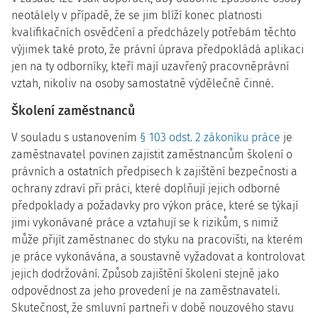
neotálely v případě, že se jim blíží konec platnosti
kvalifikačních osvědčení a předcházely potřebám těchto
výjimek také proto, že právní úprava předpokládá aplikaci
jen na ty odborníky, kteří mají uzavřený pracovněprávní
vztah, nikoliv na osoby samostatně výdělečně činné.
Školení zaměstnanců
V souladu s ustanovením
§ 103 odst. 2 zákoníku práce
je
zaměstnavatel povinen zajistit zaměstnancům školení o
právních a ostatních předpisech k zajištění bezpečnosti a
ochrany zdraví při práci, které doplňují jejich odborné
předpoklady a požadavky pro výkon práce, které se týkají
jimi vykonávané práce a vztahují se k rizikům, s nimiž
může přijít zaměstnanec do styku na pracovišti, na kterém
je práce vykonávána, a soustavně vyžadovat a kontrolovat
jejich dodržování. Způsob zajištění školení stejně jako
odpovědnost za jeho provedení je na zaměstnavateli.
Skutečnost, že smluvní partneři v době nouzového stavu