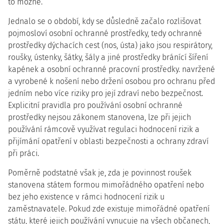
to možné.
Jednalo se o období, kdy se důsledně začalo rozlišovat
pojmosloví osobní ochranné prostředky, tedy ochranné
prostředky dýchacích cest (nos, ústa) jako jsou respirátory,
roušky, ústenky, šátky, šály a jiné prostředky bránící šíření
kapének a osobní ochranné pracovní prostředky. navržené
a vyrobené k nošení nebo držení osobou pro ochranu před
jedním nebo více riziky pro její zdraví nebo bezpečnost.
Explicitní pravidla pro používání osobní ochranné
prostředky nejsou zákonem stanovena, lze při jejich
používání rámcově využívat regulaci hodnocení rizik a
přijímání opatření v oblasti bezpečnosti a ochrany zdraví
při práci.
Poměrně podstatné však je, zda je povinnost roušek
stanovena státem formou mimořádného opatření nebo
bez jeho existence v rámci hodnocení rizik u
zaměstnavatele. Pokud zde existuje mimořádné opatření
státu, které jejich používání vynucuje na všech občanech,