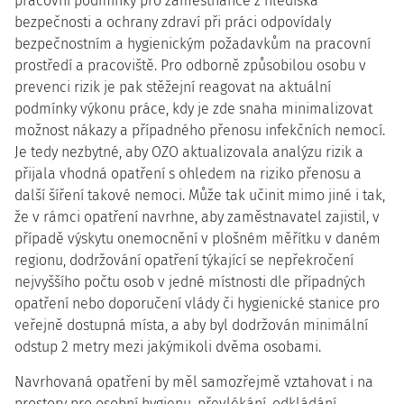
pracovní podmínky pro zaměstnance z hlediska
bezpečnosti a ochrany zdraví při práci odpovídaly
bezpečnostním a hygienickým požadavkům na pracovní
prostředí a pracoviště. Pro odborně způsobilou osobu v
prevenci rizik je pak stěžejní reagovat na aktuální
podmínky výkonu práce, kdy je zde snaha minimalizovat
možnost nákazy a případného přenosu infekčních nemocí.
Je tedy nezbytné, aby OZO aktualizovala analýzu rizik a
přijala vhodná opatření s ohledem na riziko přenosu a
další šíření takové nemoci. Může tak učinit mimo jiné i tak,
že v rámci opatření navrhne, aby zaměstnavatel zajistil, v
případě výskytu onemocnění v plošném měřítku v daném
regionu, dodržování opatření týkající se nepřekročení
nejvyššího počtu osob v jedné místnosti dle případných
opatření nebo doporučení vlády či hygienické stanice pro
veřejně dostupná místa, a aby byl dodržován minimální
odstup 2 metry mezi jakýmikoli dvěma osobami.
Navrhovaná opatření by měl samozřejmě vztahovat i na
prostory pro osobní hygienu, převlékání, odkládání