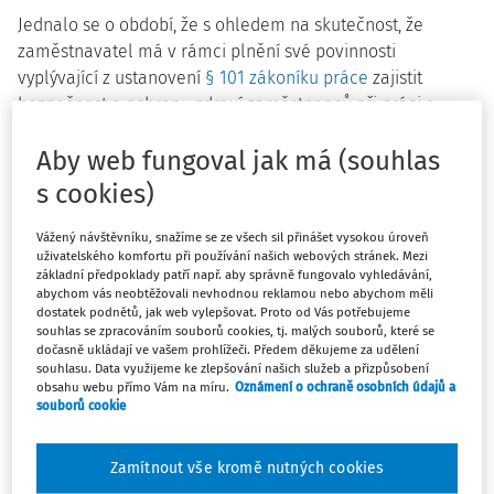
Jednalo se o období, že s ohledem na skutečnost, že
zaměstnavatel má v rámci plnění své povinnosti
vyplývající z ustanovení
§ 101 zákoníku práce
zajistit
bezpečnost a ochranu zdraví zaměstnanců při práci s
ohledem na rizika možného ohrožení jejich života a zdraví
Aby web fungoval jak má (souhlas
na konkrétním pracovišti, která se týkají výkonu práce, a
nemohl tak často proti svému přesvědčení a vůli činit pro
s cookies)
nepřipravenost na takovou situaci.
Vážený návštěvníku, snažíme se ze všech sil přinášet vysokou úroveň
Současně platí, že zaměstnanec je oprávněn odmítnout
uživatelského komfortu při používání našich webových stránek. Mezi
základní předpoklady patří např. aby správně fungovalo vyhledávání,
výkon práce, o níž má důvodně za to, že bezprostředně a
abychom vás neobtěžovali nevhodnou reklamou nebo abychom měli
závažným způsobem ohrožuje jeho život nebo zdraví,
dostatek podnětů, jak web vylepšovat. Proto od Vás potřebujeme
popřípadě život nebo zdraví jiných fyzických osob; takové
souhlas se zpracováním souborů cookies, tj. malých souborů, které se
dočasně ukládají ve vašem prohlížeči. Předem děkujeme za udělení
odmítnutí není možné posuzovat jako nesplnění povinnosti
souhlasu. Data využijeme ke zlepšování našich služeb a přizpůsobení
zaměstnance. Pro nepřipravenost zaměstnavatelů na tyto
obsahu webu přímo Vám na míru.
Oznámení o ochraně osobních údajů a
souborů cookie
epidemiologické situace tedy hrozilo, že zaměstnanci
nebudou pro obavy o bezpečnost a zdraví práci vykonávat
a zaměstnavatelé ponesou náklady v podobě náhrady
Zamítnout vše kromě nutných cookies
mzdy či platu za překážky v práci na jeho straně.