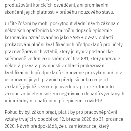
prodlužování končících osvědčení, ani promíjením
skončení jejich platnosti v průběhu nouzového stavu.
Určité řešení by mohl poskytnout vládní návrh zákona o
některých opatřeních ke zmírnění dopadů epidemie
koronaviru označovaného jako SARS-CoV-2 v oblasti
prokazování plnění kvalifikačních předpokladů pro účely
pracovněprávních vztahů, který je nyní v poslanecké
sněmovně veden jako sněmovní tisk 881, který upravuje
některá práva a povinnosti v oblasti prokazování
kvalifikačních předpokladů stanovené pro výkon práce v
ustanovení jiných právních předpisů nebo na jejich
základě, jejichž seznam je uveden v příloze k tomuto
zákonu za účelem snížení negativních dopadů vyvolaných
mimořádnými opatřeními při epidemii covid-19.
Pokud by byl zákon přijat, platil by pro pracovněprávní
vztahy trvající v období od 12. března 2020 do 31. prosince
2020. Návrh předpokládá, že u zaměstnance, který