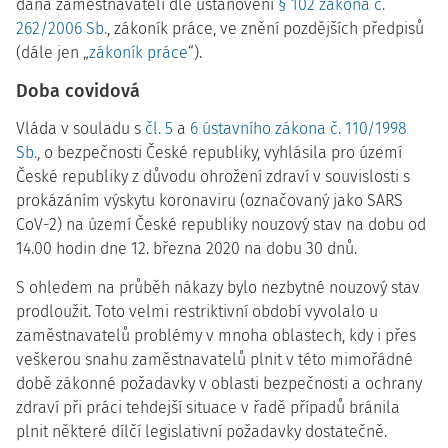
dána zaměstnavateli dle ustanovení
§ 102 zákona č.
262/2006 Sb.
, zákoník práce, ve znění pozdějších předpisů
(dále jen „
zákoník práce
“).
Doba covidová
Vláda v souladu s
čl. 5
a
6 ústavního zákona č. 110/1998
Sb.
, o bezpečnosti České republiky, vyhlásila pro území
České republiky z důvodu ohrožení zdraví v souvislosti s
prokázáním výskytu koronaviru (označovaný jako SARS
CoV-2) na území České republiky nouzový stav na dobu od
14.00 hodin dne 12. března 2020 na dobu 30 dnů.
S ohledem na průběh nákazy bylo nezbytné nouzový stav
prodloužit. Toto velmi restriktivní období vyvolalo u
zaměstnavatelů problémy v mnoha oblastech, kdy i přes
veškerou snahu zaměstnavatelů plnit v této mimořádné
době zákonné požadavky v oblasti bezpečnosti a ochrany
zdraví při práci tehdejší situace v řadě případů bránila
plnit některé dílčí legislativní požadavky dostatečně.