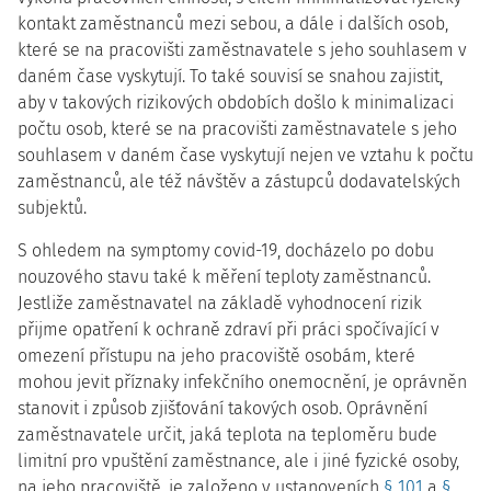
kontakt zaměstnanců mezi sebou, a dále i dalších osob,
které se na pracovišti zaměstnavatele s jeho souhlasem v
daném čase vyskytují. To také souvisí se snahou zajistit,
aby v takových rizikových obdobích došlo k minimalizaci
počtu osob, které se na pracovišti zaměstnavatele s jeho
souhlasem v daném čase vyskytují nejen ve vztahu k počtu
zaměstnanců, ale též návštěv a zástupců dodavatelských
subjektů.
S ohledem na symptomy covid-19, docházelo po dobu
nouzového stavu také k měření teploty zaměstnanců.
Jestliže zaměstnavatel na základě vyhodnocení rizik
přijme opatření k ochraně zdraví při práci spočívající v
omezení přístupu na jeho pracoviště osobám, které
mohou jevit příznaky infekčního onemocnění, je oprávněn
stanovit i způsob zjišťování takových osob. Oprávnění
zaměstnavatele určit, jaká teplota na teploměru bude
limitní pro vpuštění zaměstnance, ale i jiné fyzické osoby,
na jeho pracoviště, je založeno v ustanoveních
§ 101
a
§