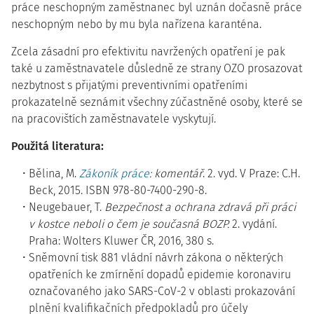
práce neschopným zaměstnanec byl uznán dočasně práce
neschopným nebo by mu byla nařízena karanténa.
Zcela zásadní pro efektivitu navržených opatření je pak
také u zaměstnavatele důsledně ze strany OZO prosazovat
nezbytnost s přijatými preventivními opatřeními
prokazatelně seznámit všechny zúčastněné osoby, které se
na pracovištích zaměstnavatele vyskytují.
Použitá literatura:
Bělina, M.
Zákoník práce
: komentář
. 2. vyd. V Praze: C.H.
Beck, 2015. ISBN 978-80-7400-290-8.
Neugebauer, T.
Bezpečnost a ochrana zdravá při práci
v kostce neboli o čem je současná BOZP.
2. vydání.
Praha: Wolters Kluwer ČR, 2016, 380 s.
Sněmovní tisk 881 vládní návrh zákona o některých
opatřeních ke zmírnění dopadů epidemie koronaviru
označovaného jako SARS-CoV-2 v oblasti prokazování
plnění kvalifikačních předpokladů pro účely