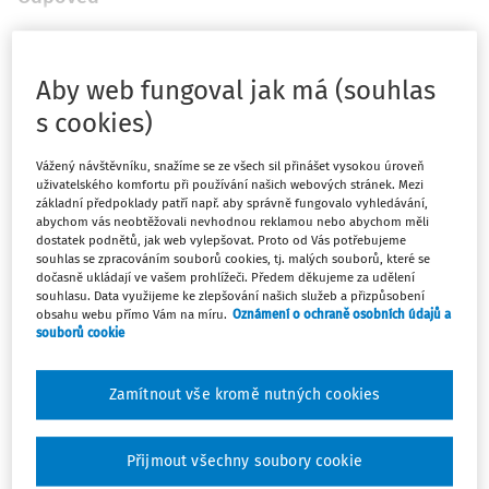
Máte předplatné?
Přihlaste se
Aby web fungoval jak má (souhlas
s cookies)
Vážený návštěvníku, snažíme se ze všech sil přinášet vysokou úroveň
uživatelského komfortu při používání našich webových stránek. Mezi
Tento dokument je jen pro
základní předpoklady patří např. aby správně fungovalo vyhledávání,
abychom vás neobtěžovali nevhodnou reklamou nebo abychom měli
předplatitele
dostatek podnětů, jak web vylepšovat. Proto od Vás potřebujeme
souhlas se zpracováním souborů cookies, tj. malých souborů, které se
dočasně ukládají ve vašem prohlížeči. Předem děkujeme za udělení
souhlasu. Data využijeme ke zlepšování našich služeb a přizpůsobení
Zaregistrujte se a získejte přístup k
obsahu webu přímo Vám na míru.
Oznámení o ochraně osobních údajů a
obsahu na 14 dní zdarma
souborů cookie
Díky registraci získáte přístup k:
Zamítnout vše kromě nutných cookies
Informacím z oblasti BOZP, PO a
Přijmout všechny soubory cookie
pracovního práva