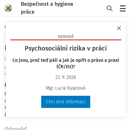
Bezpečnost a hygiena
práce
Menu
Domů
Otázky a odpovědi
WEBINÁŘ
+ PŘIDAT VLASTNÍ
Pronájem zaměstnanců
Psychosociální rizika v práci
Mgr. Eva Svěrčinová
Co jsou, proč teď pálí a jak je opřít o právo a praxi
(ČR/EU)?
OaO ID
:
54219
Zodpovězeno
:
11. 8. 2025
23. 9. 2026
Plné znění otázky
Mgr. Lucie Kyselová
Máme firmu A a firmu B (matka a dcera), firma A má
zaměstnance a "půjčila" by je firmě B, musí mít firma A
Chci více informací
oprávnění jako agentura práce a pokud ano, jaké jsou
podmínky pro agenturu práce?
Odpověď