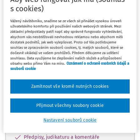
s cookies)
Vážený návštěvníku, snažíme se ze všech sil přinášet vysokou úroveň
uživatelského komfortu při používání našich webových stránek. Mezi
Tento dokument je jen pro
základní předpoklady patří např. aby správně fungovalo vyhledávání,
abychom vás neobtěžovali nevhodnou reklamou nebo abychom měli
předplatitele
dostatek podnětů, jak web vylepšovat. Proto od Vás potřebujeme
souhlas se zpracováním souborů cookies, tj. malých souborů, které se
dočasně ukládají ve vašem prohlížeči. Předem děkujeme za udělení
souhlasu. Data využijeme ke zlepšování našich služeb a přizpůsobení
Zaregistrujte se a získejte přístup k
obsahu webu přímo Vám na míru.
Oznámení o ochraně osobních údajů a
obsahu na 14 dní zdarma
souborů cookie
Díky registraci získáte přístup k:
Zamítnout vše kromě nutných cookies
Informacím z oblasti BOZP, PO a
Přijmout všechny soubory cookie
pracovního práva
Databázi otázek a odpovědí
Nastavení souborů cookie
Karty BOZP
Předpisy, judikaturu a komentáře