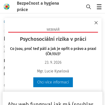
Bezpečnost a hygiena
práce
Menu
Domů
Otázky a odpovědi
WEBINÁŘ
+ PŘIDAT VLASTNÍ
Popis pracovní činnosti
Psychosociální rizika v práci
OaO ID
:
51221
Co jsou, proč teď pálí a jak je opřít o právo a praxi
Zodpovězeno
:
6. 3. 2025
(ČR/EU)?
Plné znění otázky
23. 9. 2026
Musí být v popisu pracovní činnosti uvedeny kvalifikační
Mgr. Lucie Kyselová
předpoklady a dosažené vzdělání?
Chci více informací
Odpověď
Máte předplatné?
Přihlaste se
Aby web fungoval jak má (souhlas