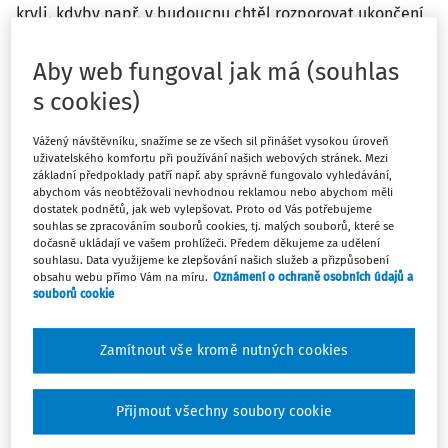
kryli, kdyby např. v budoucnu chtěl rozporovat ukončení
pracovního poměru dohodou, nebo to není nutné?
Předpokládám, že přiznání invalidního důchodu
Aby web fungoval jak má (souhlas
nenahrazuje mimořádnou zdravotní prohlídku.
s cookies)
Odpověď
Vážený návštěvníku, snažíme se ze všech sil přinášet vysokou úroveň
uživatelského komfortu při používání našich webových stránek. Mezi
základní předpoklady patří např. aby správně fungovalo vyhledávání,
abychom vás neobtěžovali nevhodnou reklamou nebo abychom měli
Máte předplatné?
Přihlaste se
dostatek podnětů, jak web vylepšovat. Proto od Vás potřebujeme
souhlas se zpracováním souborů cookies, tj. malých souborů, které se
dočasně ukládají ve vašem prohlížeči. Předem děkujeme za udělení
souhlasu. Data využijeme ke zlepšování našich služeb a přizpůsobení
obsahu webu přímo Vám na míru.
Oznámení o ochraně osobních údajů a
souborů cookie
Tento dokument je jen pro
předplatitele
Zamítnout vše kromě nutných cookies
Přijmout všechny soubory cookie
Zaregistrujte se a získejte přístup k
obsahu na 14 dní zdarma