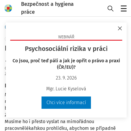
Bezpečnost a hygiena
práce
Menu
Domů
Otázky a odpovědi
WEBINÁŘ
+ PŘIDAT VLASTNÍ
Dlouhodobá pracovní neschopnost
Psychosociální rizika v práci
Ing. Růžena Klímová
Co jsou, proč teď pálí a jak je opřít o právo a praxi
(ČR/EU)?
OaO ID
:
46433
Zodpovězeno
:
8. 8. 2024
23. 9. 2026
Plné znění otázky
Mgr. Lucie Kyselová
Máme zaměstnance, který je dlouhodobě práce
neschopný, na konci srpna mu uplyne podpůrčí doba a
Chci více informací
byl mu již přiznán invalidní důchod 2. stupně.
Zaměstnanec chce ukončit pracovní poměr dohodou.
Musíme ho i přesto vyslat na mimořádnou
pracovnělékařskou prohlídku, abychom se případně