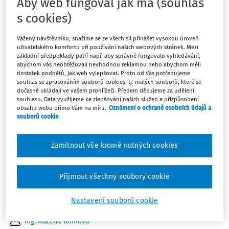
Aby web fungoval jak má (souhlas
práva. Přesto jsou v pracovněprávní praxi situace, kdy
s cookies)
zaměstnavatel nemůže tuto povinnost splnit. Je to v
případech, kdy se z různých ekonomických důvodů
Vážený návštěvníku, snažíme se ze všech sil přinášet vysokou úroveň
dostane do platební neschopnosti. I v této ...
uživatelského komfortu při používání našich webových stránek. Mezi
základní předpoklady patří např. aby správně fungovalo vyhledávání,
abychom vás neobtěžovali nevhodnou reklamou nebo abychom měli
JUDr. Ladislav Jouza
dostatek podnětů, jak web vylepšovat. Proto od Vás potřebujeme
Vydáno:
6. 5. 2026
/
11 minut čtení
souhlas se zpracováním souborů cookies, tj. malých souborů, které se
dočasně ukládají ve vašem prohlížeči. Předem děkujeme za udělení
souhlasu. Data využijeme ke zlepšování našich služeb a přizpůsobení
obsahu webu přímo Vám na míru.
Oznámení o ochraně osobních údajů a
OTÁZKY A ODPOVĚDI
souborů cookie
Dlouhodobá pracovní neschopnost
Máme zaměstnance, který je dlouhodobě práce
Zamítnout vše kromě nutných cookies
neschopný, na konci srpna mu uplyne podpůrčí doba a
byl mu již přiznán invalidní důchod 2. stupně.
Přijmout všechny soubory cookie
Zaměstnanec chce ukončit pracovní poměr dohodou.
Musíme ho i přesto vyslat na mimořádnou
Nastavení souborů cookie
pracovnělékařskou ...
Ing. Růžena Klímová