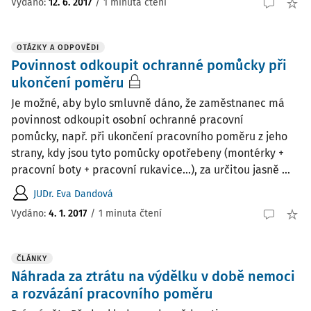
Vydáno
:
12. 6. 2017
/
1 minuta čtení
OTÁZKY A ODPOVĚDI
Povinnost odkoupit ochranné pomůcky při
ukončení poměru
Je možné, aby bylo smluvně dáno, že zaměstnanec má
povinnost odkoupit osobní ochranné pracovní
pomůcky, např. při ukončení pracovního poměru z jeho
strany, kdy jsou tyto pomůcky opotřebeny (montérky +
pracovní boty + pracovní rukavice...), za určitou jasně ...
JUDr. Eva Dandová
Vydáno
:
4. 1. 2017
/
1 minuta čtení
ČLÁNKY
Náhrada za ztrátu na výdělku v době nemoci
a rozvázání pracovního poměru