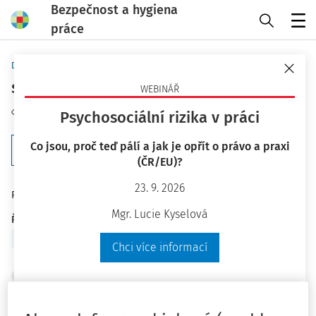
Bezpečnost a hygiena
práce
Menu
Domů
Klíčová slova
skončení pracovního poměru
WEBINÁŘ
Sledovat téma
Psychosociální rizika v práci
Co jsou, proč teď pálí a jak je opřít o právo a praxi
Filtr
(ČR/EU)?
23. 9. 2026
7
Počet vyhledaných dokumentů:
Mgr. Lucie Kyselová
Řadit podle
:
Nejnovější
Nejstarší
Chci více informací
PRÉMIOVÉ ČLÁNKY
Vyšší náhrada za nevyplacenou mzdu
Právo na mzdu za vykonanou práci patří mezi základní