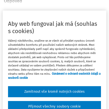
Odpověď
Máte předplatné?
Přihlaste se
Aby web fungoval jak má (souhlas
s cookies)
Vážený návštěvníku, snažíme se ze všech sil přinášet vysokou úroveň
uživatelského komfortu při používání našich webových stránek. Mezi
Tento dokument je jen pro
základní předpoklady patří např. aby správně fungovalo vyhledávání,
předplatitele
abychom vás neobtěžovali nevhodnou reklamou nebo abychom měli
dostatek podnětů, jak web vylepšovat. Proto od Vás potřebujeme
souhlas se zpracováním souborů cookies, tj. malých souborů, které se
dočasně ukládají ve vašem prohlížeči. Předem děkujeme za udělení
Zaregistrujte se a získejte přístup k
souhlasu. Data využijeme ke zlepšování našich služeb a přizpůsobení
obsahu webu přímo Vám na míru.
Oznámení o ochraně osobních údajů a
obsahu na 14 dní zdarma
souborů cookie
Díky registraci získáte přístup k:
Zamítnout vše kromě nutných cookies
Informacím z oblasti BOZP, PO a
pracovního práva
Přijmout všechny soubory cookie