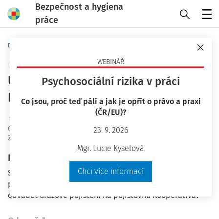
Bezpečnost a hygiena
práce
Menu
Domů
Otázky a odpovědi
WEBINÁŘ
+ PŘIDAT VLASTNÍ
Úrazové pojištění u dohody o
Psychosociální rizika v práci
provedení práce
Co jsou, proč teď pálí a jak je opřít o právo a praxi
(ČR/EU)?
Ing. Jiří Vala Ph.D.
OaO ID
:
27918
23. 9. 2026
Zodpovězeno
:
12. 2. 2021
Mgr. Lucie Kyselová
Plné znění otázky
Chci více informací
Společnost s r. o. má dva zaměstnance na dohodu o
provedení práce (10 000 Kč), musí za tyto zaměstnance
odvádět úrazové pojištění na pojišťovnu Kooperativa?