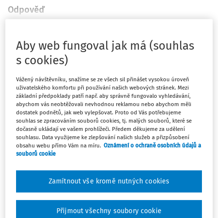
Odpověď
Aby web fungoval jak má (souhlas
Máte předplatné?
Přihlaste se
s cookies)
Vážený návštěvníku, snažíme se ze všech sil přinášet vysokou úroveň
uživatelského komfortu při používání našich webových stránek. Mezi
základní předpoklady patří např. aby správně fungovalo vyhledávání,
Tento dokument je jen pro
abychom vás neobtěžovali nevhodnou reklamou nebo abychom měli
předplatitele
dostatek podnětů, jak web vylepšovat. Proto od Vás potřebujeme
souhlas se zpracováním souborů cookies, tj. malých souborů, které se
dočasně ukládají ve vašem prohlížeči. Předem děkujeme za udělení
souhlasu. Data využijeme ke zlepšování našich služeb a přizpůsobení
Zaregistrujte se a získejte přístup k
obsahu webu přímo Vám na míru.
Oznámení o ochraně osobních údajů a
souborů cookie
obsahu na 14 dní zdarma
Zamítnout vše kromě nutných cookies
Díky registraci získáte přístup k:
Informacím z oblasti BOZP, PO a
Přijmout všechny soubory cookie