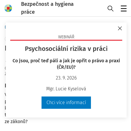
Bezpečnost a hygiena
práce
Menu
Domů
Otázky a odpovědi
WEBINÁŘ
+ PŘIDAT VLASTNÍ
Pes na pracovišti
Psychosociální rizika v práci
Ing. Jiří Vala Ph.D.
Co jsou, proč teď pálí a jak je opřít o právo a praxi
(ČR/EU)?
OaO ID
:
24818
Zodpovězeno
:
23. 10. 2019
23. 9. 2026
Plné znění otázky
Mgr. Lucie Kyselová
V administrativní budově mohou pobývat a často
pobývají psi zaměstnanců. Nyní nastoupila kolegyně,
Chci více informací
která trpí alergií na psy. Jaká jsou doporučení pro řešení
takovýchto situací? Dotýká se této problematiky některý
ze zákonů?