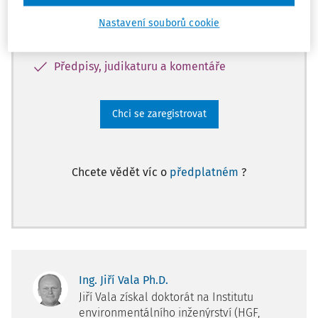
pracovního práva
Databázi otázek a odpovědí
Nastavení souborů cookie
Karty BOZP
Předpisy, judikaturu a komentáře
Chci se zaregistrovat
Chcete vědět víc o
předplatném
?
Ing. Jiří Vala Ph.D.
Jiří Vala získal doktorát na Institutu
environmentálního inženýrství (HGF,