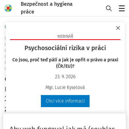
Bezpečnost a hygiena
práce
Menu
Domů
Předpisy
Komentáře
WEBINÁŘ
OBJEKTY A PRACOVIŠTĚ
ERGONOMIE A PRACOVNÍ PROSTŘEDÍ
POŽÁRNÍ OCHRANA A PROTIVÝBUCHOVÁ PREVENCE
Psychosociální rizika v práci
DOPRAVNÍ ZAŘÍZENÍ
STROJNÍ A TECHNICKÁ ZAŘÍZENÍ, NÁŘADÍ
TLAKOVÁ A PLYNOVÁ ZAŘÍZENÍ
ELEKTRICKÁ ZAŘÍZENÍ
Co jsou, proč teď pálí a jak je opřít o právo a praxi
STAVEBNICTVÍ
PRÁCE VE VÝŠCE
CHEMICKÉ LÁTKY
OOPP
(ČR/EU)?
OCHRANA ZDRAVÍ
ŘÍZENÍ RIZIK
č. 79/2013 Sb., o provedení
23. 9. 2026
některých ustanovení zákona č.
Mgr. Lucie Kyselová
373/2011 Sb., o specifických
Chci více informací
zdravotních službách, (vyhláška
o pracovnělékařských službách a
některých druzích posudkové