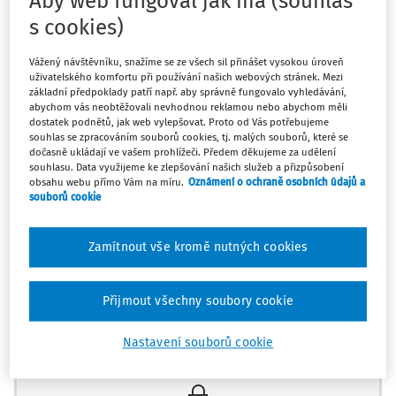
Aby web fungoval jak má (souhlas
s cookies)
péče)
Vážený návštěvníku, snažíme se ze všech sil přinášet vysokou úroveň
Sledovat předpis
uživatelského komfortu při používání našich webových stránek. Mezi
základní předpoklady patří např. aby správně fungovalo vyhledávání,
abychom vás neobtěžovali nevhodnou reklamou nebo abychom měli
Hledat v textu předpisu
dostatek podnětů, jak web vylepšovat. Proto od Vás potřebujeme
souhlas se zpracováním souborů cookies, tj. malých souborů, které se
dočasně ukládají ve vašem prohlížeči. Předem děkujeme za udělení
souhlasu. Data využijeme ke zlepšování našich služeb a přizpůsobení
obsahu webu přímo Vám na míru.
Oznámení o ochraně osobních údajů a
souborů cookie
Platný od
:
1. 1. 2026
Změnit
Zamítnout vše kromě nutných cookies
Přijmout všechny soubory cookie
Máte předplatné?
Přihlaste se
Nastavení souborů cookie