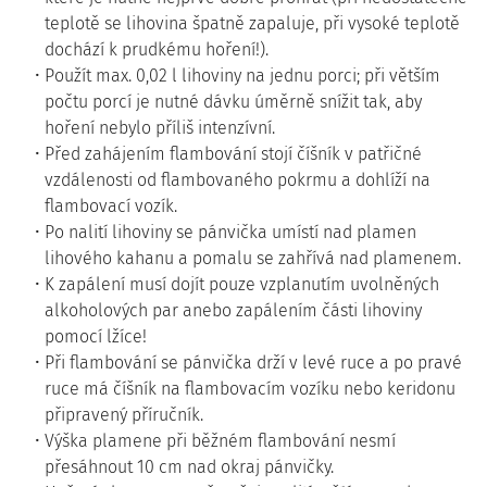
teplotě se lihovina špatně zapaluje, při vysoké teplotě
dochází k prudkému hoření!).
Použít max. 0,02 l lihoviny na jednu porci; při větším
počtu porcí je nutné dávku úměrně snížit tak, aby
hoření nebylo příliš intenzívní.
Před zahájením flambování stojí číšník v patřičné
vzdálenosti od flambovaného pokrmu a dohlíží na
flambovací vozík.
Po nalití lihoviny se pánvička umístí nad plamen
lihového kahanu a pomalu se zahřívá nad plamenem.
K zapálení musí dojít pouze vzplanutím uvolněných
alkoholových par anebo zapálením části lihoviny
pomocí lžíce!
Při flambování se pánvička drží v levé ruce a po pravé
ruce má číšník na flambovacím vozíku nebo keridonu
připravený příručník.
Výška plamene při běžném flambování nesmí
přesáhnout 10 cm nad okraj pánvičky.