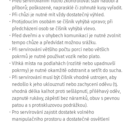
Před servírováním nutno zkontrolovat stav nádobí a
příborů; poškozené, naprasklé či zohnuté kusy vyřadit.
Při chůzi je nutné mít vždy dostatečný výhled.
Protijdoucím osobám se číšník vyhýbá vpravo; při
předcházení osob se číšník vyhýbá vlevo.
Před dveřmi a v ohybech komunikací je nutné zvolnit
tempo chůze a předvídat možnou srážku.
Při servírování většího počtu porcí nebo větších
pokrmů je nutné používat vozík nebo plato.
Vlhká místa na podlahách (rozlité nebo upadnuvší
pokrmy) je nutné okamžitě odstranit a setřít do sucha.
Při servírování musí být číšník vhodně ustrojen, aby
nedošlo k jeho uklouznutí nebo zachycení oděvu (tj.
vhodná délka kalhot proti sešlápnutí, přiléhavý oděv,
zapnuté rukávy, zápěstí bez náramků, obuv s pevnou
patou a s protiskluzovou podrážkou).
Pro servírování zajistit dostatek volného
manipulačního prostoru a dostatečné osvětlení