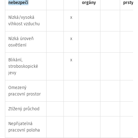
nebezpečí
orgány
prsty
Nízká/vysoká
x
vlhkost vzduchu
Nízká úroveň
x
osvětlení
Blikání,
x
stroboskopické
jevy
Omezený
pracovní prostor
Ztížený průchod
Nepřijatelná
pracovní poloha