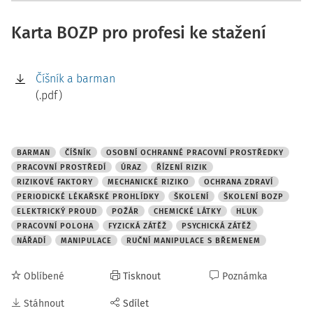
Karta BOZP pro profesi ke stažení
Číšník a barman
(.pdf)
BARMAN
ČÍŠNÍK
OSOBNÍ OCHRANNÉ PRACOVNÍ PROSTŘEDKY
PRACOVNÍ PROSTŘEDÍ
ÚRAZ
ŘÍZENÍ RIZIK
RIZIKOVÉ FAKTORY
MECHANICKÉ RIZIKO
OCHRANA ZDRAVÍ
PERIODICKÉ LÉKAŘSKÉ PROHLÍDKY
ŠKOLENÍ
ŠKOLENÍ BOZP
ELEKTRICKÝ PROUD
POŽÁR
CHEMICKÉ LÁTKY
HLUK
PRACOVNÍ POLOHA
FYZICKÁ ZÁTĚŽ
PSYCHICKÁ ZÁTĚŽ
NÁŘADÍ
MANIPULACE
RUČNÍ MANIPULACE S BŘEMENEM
Oblíbené
Tisknout
Poznámka
Stáhnout
Sdílet