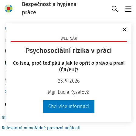
Bezpečnost a hygiena
práce
Menu
Domů
Praktické nástroje
Karty BOZP
WEBINÁŘ
ŘÍZENÍ RIZIK
OCHRANA ZDRAVÍ
+ PŘIDAT VLASTNÍ
Číšník a barman
Psychosociální rizika v práci
Co jsou, proč teď pálí a jak je opřít o právo a praxi
doc. RNDr. Mgr. Petr A. Skřehot Ph.D.
(ČR/EU)?
Znalecký ústav bezpečnosti a ochrany zdraví, z.ú.
Vydáno
:
15. 10. 2016
23. 9. 2026
12 minut čtení
Související dokumenty (6)
Mgr. Lucie Kyselová
Obsah
Chci více informací
Stručný výčet prováděných pracovních činností
Relevantní mimořádné provozní události