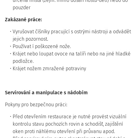
určená místa (zejm. mimo dosah hostů-dětí) nebo do
pouzder
Zakázané práce:
Vyrušovat číšníky pracující s ostrými nástroji a odvádět
jejich pozornost.
Používat í poškozené nože.
Krájet nebo loupat ovoce na talíři nebo na jiné hladké
podložce.
Krájet nožem zmražené potraviny
Servírování a manipulace s nádobím
Pokyny pro bezpečnou práci:
Před otevřením restaurace je nutné provést vizuální
kontrolu stavu pochozích rovin a schodišť, zajištění
oken proti náhlému otevření při průvanu apod.