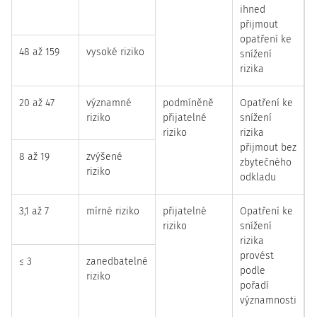
ihned
přijmout
opatření ke
48 až 159
vysoké riziko
snížení
rizika
20 až 47
významné
podmíněně
Opatření ke
riziko
přijatelné
snížení
riziko
rizika
přijmout bez
8 až 19
zvýšené
zbytečného
riziko
odkladu
3,1 až 7
mírné riziko
přijatelné
Opatření ke
riziko
snížení
rizika
provést
≤ 3
zanedbatelné
podle
riziko
pořadí
významnosti