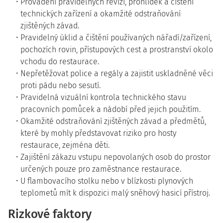
Provádění pravidelných revizí, prohlídek a čištění
technických zařízení a okamžité odstraňování
zjištěných závad.
Pravidelný úklid a čištění používaných nářadí/zařízení,
pochozích rovin, přístupových cest a prostranství okolo
vchodu do restaurace.
Nepřetěžovat police a regály a zajistit uskladněné věci
proti pádu nebo sesutí.
Pravidelná vizuální kontrola technického stavu
pracovních pomůcek a nádobí před jejich použitím.
Okamžité odstraňování zjištěných závad a předmětů,
které by mohly představovat riziko pro hosty
restaurace, zejména děti.
Zajištění zákazu vstupu nepovolaných osob do prostor
určených pouze pro zaměstnance restaurace.
U flambovacího stolku nebo v blízkosti plynových
teplometů mít k dispozici malý sněhový hasicí přístroj.
Rizkové faktory