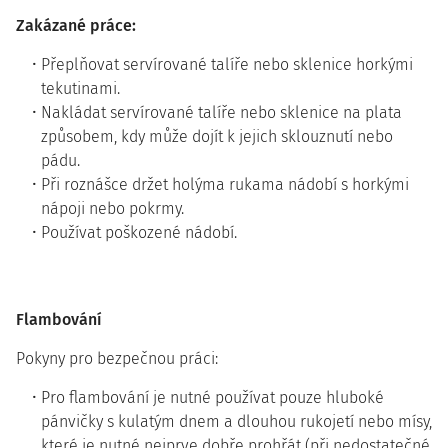
Zakázané práce:
Přeplňovat servírované talíře nebo sklenice horkými
tekutinami.
Nakládat servírované talíře nebo sklenice na plata
způsobem, kdy může dojít k jejich sklouznutí nebo
pádu.
Při roznášce držet holýma rukama nádobí s horkými
nápoji nebo pokrmy.
Používat poškozené nádobí.
Flambování
Pokyny pro bezpečnou práci:
Pro flambování je nutné používat pouze hluboké
pánvičky s kulatým dnem a dlouhou rukojetí nebo mísy,
které je nutné nejprve dobře prohřát (při nedostatečné