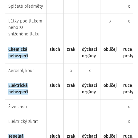
Špičaté předměty
x
Látky pod tlakem
x
x
nebo za
sníženého tlaku
Chemická
sluch
zrak
dýchací
obličej
ruce/
nebezpečí
orgány
prsty
Aerosol, kouř
x
x
Elektrická
sluch
zrak
dýchací
obličej
ruce/
nebezpečí
orgány
prsty
Živé části
x
Elektrický zkrat
x
Tepelná
sluch
zrak
dýchací
obličej
ruce/