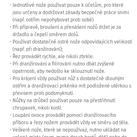
Jednotlivé nože používat pouze k účelům, pro které
jsou určeny a dodržovat zásady bezpečné práce snimi
(např. ostřím nepohybovat proti sobě)
Při přípravě, broušení a přenášení nožů držet je za
držadlo a čepelí směrem dolů.
Používat dostatečně ostré nože odpovídajících velikostí
(např. při dranžírování);
Řez provádět rychle, ale nikoli zbrkle.
Při dranžírování a filírování nutno dbát zvýšené
opatrnosti, aby nedošlo ke sklouznutí nože.
Pro krájení vždy používat nůž s dostatečně dlouhým
ostřím a dranžírovací prkénko mít podložené utěrkou s
převisem proti podsmyknutí.
Nůžky na drůbež používat pouze na přestřihnutí
chrupavek, nikoli kostí.
Loupání ovoce provádět pomocí dranžírovacího
příboru a řezy nožem provádět vždy ve směru od těla.
Veškeré nože, které se nepoužívají, nutno ukládat na