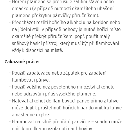
Hoření plamene se přerušuje zalitím šťávou nebo
omáčkou (v případě nutnosti okamžitého uhašení
plamene překrytím pánvičky příručníkem).
Předcházet rozlití hořícího alkoholu na keridon nebo
na jídelní stůl; v případě nehody je nutné hořící místo
okamžitě překrýt příručníkem, popř. použít malý
sněhový hasicí přístroj, který musí být při flambování
vždy k dispozici na místě.
Zakázané práce:
Použití zapalovače nebo zápalek pro zapálení
flambovací pánve.
Použití většího než povoleného množství alkoholu
nebo udržování příliš vysokého plamene.
Nalévat alkohol do flambovací pánve přímo z lahve -
může dojít k prošlehnutí hořících par do vnitřku lahve
a následné explozi.
Flambovat na silně přehřáté pánvičce – snadno může
dojít k prudkému vzplanutí par lihoviny.