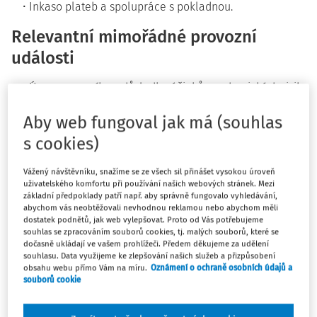
Inkaso plateb a spolupráce s pokladnou.
Relevantní mimořádné provozní
události
Úraz pracovníka v důsledku účinků mechanických rizik
(pořezání nožem nebo o skleněné střepy, úrazy
Aby web fungoval jak má (souhlas
způsobené kolizí při pohybu po pracovišti, pádem
servírovaných talířů apod.).
s cookies)
Úraz pracovníka v důsledku kontaktu s horkými
povrchy, párou nebo opařením horkými pokrmy.
Vážený návštěvníku, snažíme se ze všech sil přinášet vysokou úroveň
uživatelského komfortu při používání našich webových stránek. Mezi
Úraz pracovníka následkem zasažení elektrickým
základní předpoklady patří např. aby správně fungovalo vyhledávání,
proudem při běžné činnosti.
abychom vás neobtěžovali nevhodnou reklamou nebo abychom měli
dostatek podnětů, jak web vylepšovat. Proto od Vás potřebujeme
Úraz způsobený ztrátou stability s následkem pádu při
souhlas se zpracováním souborů cookies, tj. malých souborů, které se
servírování jídel/nápojů nebo při chůzi ze schodů.
dočasně ukládají ve vašem prohlížeči. Předem děkujeme za udělení
souhlasu. Data využijeme ke zlepšování našich služeb a přizpůsobení
Uklouznutí anebo pád na znečištěné pochozí rovině (
obsahu webu přímo Vám na míru.
Oznámení o ochraně osobních údajů a
jídlem, nápoji, nečistotami vnesenými z venkovního
souborů cookie
prostředí, apod.).
Poškození zdraví pracovníka vlivem dlouhodobé