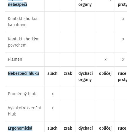
nebezpečí
orgány
prsty
Kontakt shorkou
x
kapalinou
Kontakt shorkým
x
povrchem
Plamen
x
x
Nebezpečí hluku
sluch
zrak
dýchací
obličej
ruce/
orgány
prsty
Proměnný hluk
x
Vysokofrekvenční
x
hluk
Ergonomická
sluch
zrak
dýchací
obličej
ruce/