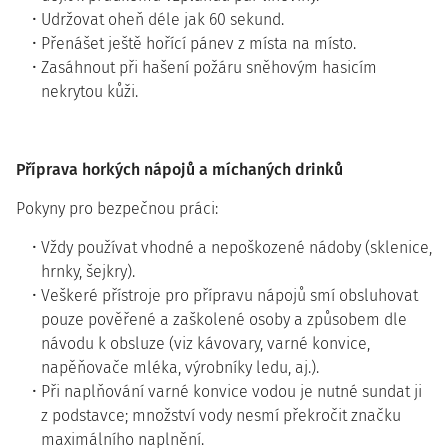
Udržovat oheň déle jak 60 sekund.
Přenášet ještě hořící pánev z místa na místo.
Zasáhnout při hašení požáru sněhovým hasicím
nekrytou kůži.
Příprava horkých nápojů a míchaných drinků
Pokyny pro bezpečnou práci:
Vždy používat vhodné a nepoškozené nádoby (sklenice,
hrnky, šejkry).
Veškeré přístroje pro přípravu nápojů smí obsluhovat
pouze pověřené a zaškolené osoby a způsobem dle
návodu k obsluze (viz kávovary, varné konvice,
napěňovače mléka, výrobníky ledu, aj.).
Při naplňování varné konvice vodou je nutné sundat ji
z podstavce; množství vody nesmí překročit značku
maximálního naplnění.