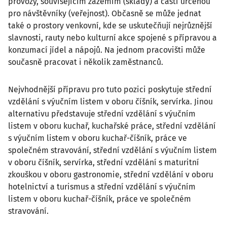
provozy, souvisejícím zázemím (sklady) a částí určenou
pro návštěvníky (veřejnost). Občasně se může jednat
také o prostory venkovní, kde se uskutečňují nejrůznější
slavnosti, rauty nebo kulturní akce spojené s přípravou a
konzumací jídel a nápojů. Na jednom pracovišti může
současně pracovat i několik zaměstnanců.
Nejvhodnější přípravu pro tuto pozici poskytuje střední
vzdělání s výučním listem v oboru číšník, servírka. Jinou
alternativu představuje střední vzdělání s výučním
listem v oboru kuchař, kuchařské práce, střední vzdělání
s výučním listem v oboru kuchař-číšník, práce ve
společném stravování, střední vzdělání s výučním listem
v oboru číšník, servírka, střední vzdělání s maturitní
zkouškou v oboru gastronomie, střední vzdělání v oboru
hotelnictví a turismus a střední vzdělání s výučním
listem v oboru kuchař-číšník, práce ve společném
stravování.