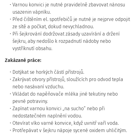
Varnou konvici je nutné pravidelně zbavovat nánosu
usazenin vápníku.
Před čištěním el. spotřebičů je nutné je nejprve odpojit
ze sítě a počkat, dokud nevychladnou.
Při šejkrování dodržovat zásady uzavírání a držení
šejkru, aby nedošlo k rozpadnutí nádoby nebo
vystříknutí obsahu.
Zakázané práce:
Dotýkat se horkých částí přístrojů.
Zakrývat otvory přístrojů, sloužících pro odvod tepla
nebo nasávaní vzduchu.
Vkládat do napěňovače mléka jiné tekutiny nebo
pevné potraviny.
Zapínat varnou konvici „na sucho“ nebo při
nedostatečném naplnění vodou.
Otevírat víko varné konvice, když uvnitř vaří voda.
Protřepávat v šejkru nápoje sycené oxidem uhličitým.