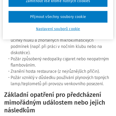
Zamítnout vše kromě nutných cookies
expozice cigaretovému kouři, fyzické zátěži nebo
opakovaného zaujímání nefyziologických pracovních
poloh.
Přijmout všechny soubory cookie
Psychosomatická onemocnění v důsledku vysokého
pracovního nasazení s dlouhotrvajícím stresem, únavy,
Nastavení souborů cookie
nedostatečného odpočinku a spánku a v kombinaci s
účinky hluku a zhoršených mikroklimatických
podmínek (např. při práci v nočním klubu nebo na
diskotéce).
Požár způsobený nedopalky cigaret nebo neopatrným
flambováním.
Zranění hosta restaurace (z nejrůznějších příčin).
Požár vzniklý v důsledku používání plynových topných
lamp/teplometů při provozu venkovního posezení.
Základní opatření pro předcházení
mimořádným událostem nebo jejich
následkům