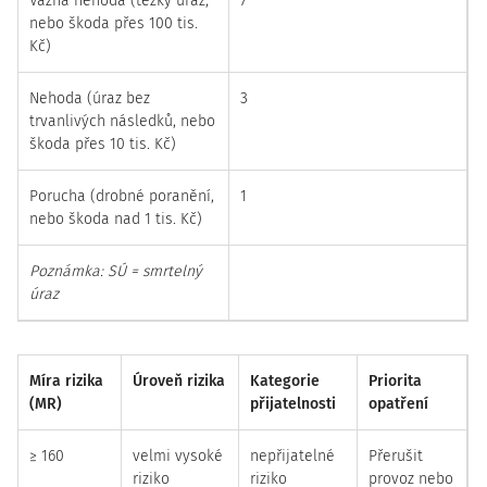
Vážná nehoda (těžký úraz,
7
nebo škoda přes 100 tis.
Kč)
Nehoda (úraz bez
3
trvanlivých následků, nebo
škoda přes 10 tis. Kč)
Porucha (drobné poranění,
1
nebo škoda nad 1 tis. Kč)
Poznámka: SÚ = smrtelný
úraz
Míra rizika
Úroveň rizika
Kategorie
Priorita
(MR)
přijatelnosti
opatření
≥ 160
velmi vysoké
nepřijatelné
Přerušit
riziko
riziko
provoz nebo