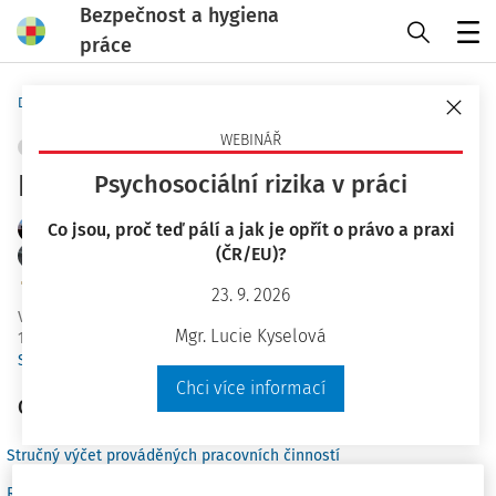
Bezpečnost a hygiena
práce
Menu
Domů
Praktické nástroje
Karty BOZP
WEBINÁŘ
ŘÍZENÍ RIZIK
+ PŘIDAT VLASTNÍ
Dozorce
Psychosociální rizika v práci
Co jsou, proč teď pálí a jak je opřít o právo a praxi
JUDr. Petr Kožmín LL.M. MBA
(ČR/EU)?
Ing. Jakub Marek
Znalecký ústav bezpečnosti a ochrany zdraví, z.ú.
23. 9. 2026
Vydáno
:
9. 9. 2024
Mgr. Lucie Kyselová
12 minut čtení
Související dokumenty (5)
Chci více informací
Obsah
Stručný výčet prováděných pracovních činností
Relevantní mimořádné provozní události