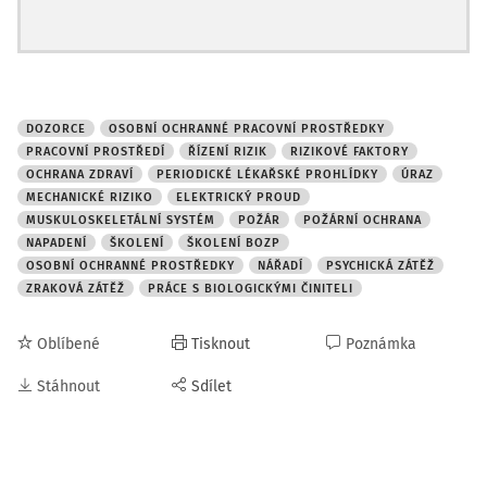
DOZORCE
OSOBNÍ OCHRANNÉ PRACOVNÍ PROSTŘEDKY
PRACOVNÍ PROSTŘEDÍ
ŘÍZENÍ RIZIK
RIZIKOVÉ FAKTORY
OCHRANA ZDRAVÍ
PERIODICKÉ LÉKAŘSKÉ PROHLÍDKY
ÚRAZ
MECHANICKÉ RIZIKO
ELEKTRICKÝ PROUD
MUSKULOSKELETÁLNÍ SYSTÉM
POŽÁR
POŽÁRNÍ OCHRANA
NAPADENÍ
ŠKOLENÍ
ŠKOLENÍ BOZP
OSOBNÍ OCHRANNÉ PROSTŘEDKY
NÁŘADÍ
PSYCHICKÁ ZÁTĚŽ
ZRAKOVÁ ZÁTĚŽ
PRÁCE S BIOLOGICKÝMI ČINITELI
Oblíbené
Tisknout
Poznámka
Stáhnout
Sdílet