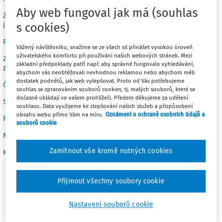
Aby web fungoval jak má (souhlas
Základní opatření pro předcházení mimořádným událostem nebo
jejich následkům
s cookies)
Rizikové faktory
Vážený návštěvníku, snažíme se ze všech sil přinášet vysokou úroveň
uživatelského komfortu při používání našich webových stránek. Mezi
Základní právní předpisy, které se týkají výkonu práce (v platném
základní předpoklady patří např. aby správně fungovalo vyhledávání,
znění)
abychom vás neobtěžovali nevhodnou reklamou nebo abychom měli
dostatek podnětů, jak web vylepšovat. Proto od Vás potřebujeme
Četnost periodických lékařských prohlídek
souhlas se zpracováním souborů cookies, tj. malých souborů, které se
dočasně ukládají ve vašem prohlížeči. Předem děkujeme za udělení
Seznam nebezpečí
souhlasu. Data využijeme ke zlepšování našich služeb a přizpůsobení
obsahu webu přímo Vám na míru.
Oznámení o ochraně osobních údajů a
Pokyny pro zajištění bezpečnosti práce
souborů cookie
Metodologie pro vyhodnocení rizik
Zamítnout vše kromě nutných cookies
Karta BOZP pro profesi ke stažení
Přijmout všechny soubory cookie
Dozorce zajišťuje dozorčí službu ve vazební věznici,
věznici, ústavu zabezpečovací detence. Zajišťuje práva a
Nastavení souborů cookie
povinnosti obviněných a odsouzených ve věznici,
vazební věznici, ústavu zabezpečovací detence.