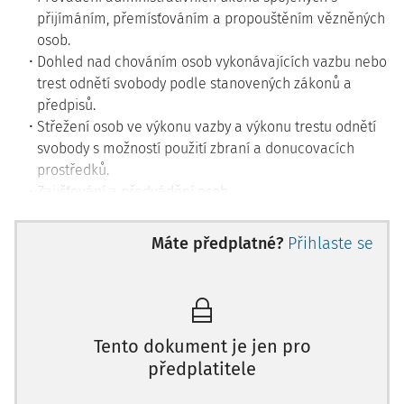
přijímáním, přemísťováním a propouštěním vězněných
osob.
Dohled nad chováním osob vykonávajících vazbu nebo
trest odnětí svobody podle stanovených zákonů a
předpisů.
Střežení osob ve výkonu vazby a výkonu trestu odnětí
svobody s možností použití zbraní a donucovacích
prostředků.
Zajišťování a předvádění osob.
Ovládání obranných prostředků a prvků sebeobrany,
ovládání střelných zbraní.
Máte předplatné?
Přihlaste se
Kontrolování osob a předmětů za použití ručních
detektorů kovů.
Vykonávání pochůzkové a kontrolní činnosti ve
střežených objektech.
Tento dokument je jen pro
předplatitele