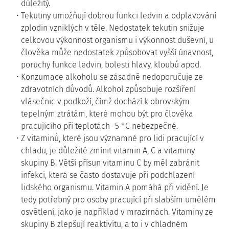
důležitý.
Tekutiny umožňují dobrou funkci ledvin a odplavování
zplodin vzniklých v těle. Nedostatek tekutin snižuje
celkovou výkonnost organismu i výkonnost duševní, u
člověka může nedostatek způsobovat vyšší únavnost,
poruchy funkce ledvin, bolesti hlavy, kloubů apod.
Konzumace alkoholu se zásadně nedoporučuje ze
zdravotních důvodů. Alkohol způsobuje rozšíření
vlásečnic v podkoží, čímž dochází k obrovským
tepelným ztrátám, které mohou být pro člověka
pracujícího při teplotách -5 °C nebezpečné.
Z vitaminů, které jsou významné pro lidi pracující v
chladu, je důležité zmínit vitamin A, C a vitaminy
skupiny B. Větší přísun vitaminu C by měl zabránit
infekci, která se často dostavuje při podchlazení
lidského organismu. Vitamin A pomáhá při vidění. Je
tedy potřebný pro osoby pracující při slabším umělém
osvětlení, jako je například v mrazírnách. Vitaminy ze
skupiny B zlepšují reaktivitu, a to i v chladném