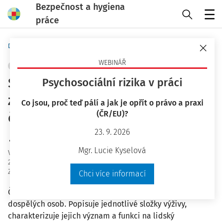
Bezpečnost a hygiena
práce
Menu
Domů
Bezpečnost a hygiena práce
WEBINÁŘ
OCHRANA ZDRAVÍ
+ PŘIDAT VLASTNÍ
Skladba výživy pro zachování
Psychosociální rizika v práci
zdraví a výkonnosti pracujícího
Co jsou, proč teď pálí a jak je opřít o právo a praxi
(ČR/EU)?
člověka
23. 9. 2026
Ing. Miroslav Král
Mgr. Lucie Kyselová
Vydáno
:
10. 10. 2019
25 minut čtení
Zdroj
:
Bezpečnost a hygiena práce 10/2019
Chci více informací
Článek se zabývá problematikou zdravé výživy
dospělých osob. Popisuje jednotlivé složky výživy,
charakterizuje jejich význam a funkci na lidský