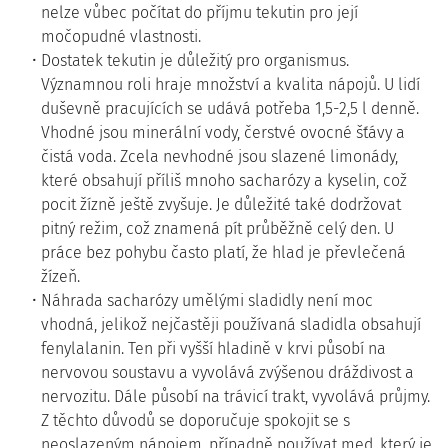
nelze vůbec počítat do příjmu tekutin pro její
močopudné vlastnosti.
Dostatek tekutin je důležitý pro organismus.
Významnou roli hraje množství a kvalita nápojů. U lidí
duševně pracujících se udává potřeba 1,5-2,5 l denně.
Vhodné jsou minerální vody, čerstvé ovocné šťávy a
čistá voda. Zcela nevhodné jsou slazené limonády,
které obsahují příliš mnoho sacharózy a kyselin, což
pocit žízně ještě zvyšuje. Je důležité také dodržovat
pitný režim, což znamená pít průběžně celý den. U
práce bez pohybu často platí, že hlad je převlečená
žízeň.
Náhrada sacharózy umělými sladidly není moc
vhodná, jelikož nejčastěji používaná sladidla obsahují
fenylalanin. Ten při vyšší hladině v krvi působí na
nervovou soustavu a vyvolává zvýšenou dráždivost a
nervozitu. Dále působí na trávicí trakt, vyvolává průjmy.
Z těchto důvodů se doporučuje spokojit se s
neoslazeným nápojem, případně používat med, který je