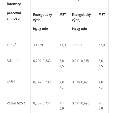
intenzity
pracovní
Energetický
MET
Energetický
MET
činnosti
výdej
výdej
kJ/kg.min
kJ/kg.min
Lehká
<0,229
<3,0
<0,210
<3,0
Střední
0,229-0,343
3,0-
0,211-0,315
3,0-
4,5
4,5
Těžká
0,344-0,533
4,6-
0,316-0,490
4,6-
7,0
7,0
Velmi těžká
0,534-0,754
7,1-
0,491-0,693
7,1-
9,9
9,9