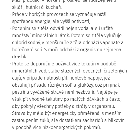
Mezi pracující v horkém prostředí se řadí zejména
skláři, hutníci či kuchaři.
Práce v horkých provozech se vyznačuje nižší
spotřebou energie, ale vyšší potivostí,
Pocením se z těla odvádí nejen voda, ale i určité
množství minerálních látek. Potem se z těla vylučuje
chlorid sodný, v menší míře z těla odchází vápenaté a
hořečnaté soli. S močí odchází z organismu zejména
draslík.
Proto se doporučuje požívat více tekutin v podobě
minerálních vod, slabě slazených ovocných či zelených
čajů, v případě nutnosti pít i iontové nápoje, jež
obsahují přísadu různých solí a glukózy, což při jinak
pestré a vyvážené stravě není nezbytné. Nejlépe je
však pít vhodné tekutiny po malých dávkách a často,
aby pokryly všechny potřeby a ztráty v organismu.
Strava by měla být energeticky přiměřená, s menším
zastoupením tuků, ale dostatkem sacharidů a bílkovin
v podobě více nízkoenergetických pokrmů.