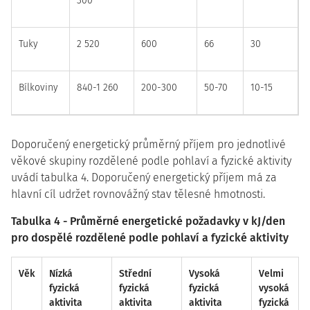
300
Tuky
2 520
600
66
30
Bílkoviny
840-1 260
200-300
50-70
10-15
Doporučený energetický průměrný příjem pro jednotlivé
věkové skupiny rozdělené podle pohlaví a fyzické aktivity
uvádí tabulka 4. Doporučený energetický příjem má za
hlavní cíl udržet rovnovážný stav tělesné hmotnosti.
Tabulka 4 - Průměrné energetické požadavky v kJ/den
pro dospělé rozdělené podle pohlaví a fyzické aktivity
Věk
Nízká
Střední
Vysoká
Velmi
fyzická
fyzická
fyzická
vysoká
aktivita
aktivita
aktivita
fyzická