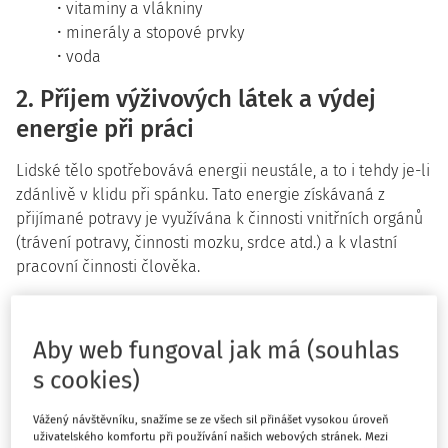
vitaminy a vlákniny
minerály a stopové prvky
voda
2. Příjem výživových látek a výdej
energie při práci
Lidské tělo spotřebovává energii neustále, a to i tehdy je-li
zdánlivě v klidu při spánku. Tato energie získávaná z
přijímané potravy je využívána k činnosti vnitřních orgánů
(trávení potravy, činnosti mozku, srdce atd.) a k vlastní
pracovní činnosti člověka.
Různé potraviny mají různý obsah energie. Energetická
hodnota potravin závisí na obsahu jednotlivých živin.
Aby web fungoval jak má (souhlas
Množství energie, které vznikne spálením jednoho gramu
s cookies)
živin, ukazuje tabulka 1, která zároveň srovnává
energetickou hodnotu živin s energetickou výtěžností
Vážený návštěvníku, snažíme se ze všech sil přinášet vysokou úroveň
alkoholu. Energie obsažená v potravě a provázející
uživatelského komfortu při používání našich webových stránek. Mezi