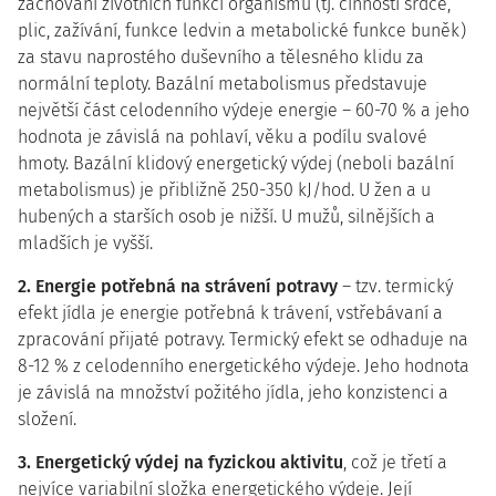
zachování životních funkcí organismu (tj. činnosti srdce,
plic, zažívání, funkce ledvin a metabolické funkce buněk)
za stavu naprostého duševního a tělesného klidu za
normální teploty. Bazální metabolismus představuje
největší část celodenního výdeje energie – 60-70 % a jeho
hodnota je závislá na pohlaví, věku a podílu svalové
hmoty. Bazální klidový energetický výdej (neboli bazální
metabolismus) je přibližně 250-350 kJ/hod. U žen a u
hubených a starších osob je nižší. U mužů, silnějších a
mladších je vyšší.
2. Energie potřebná na strávení potravy
– tzv. termický
efekt jídla je energie potřebná k trávení, vstřebávaní a
zpracování přijaté potravy. Termický efekt se odhaduje na
8-12 % z celodenního energetického výdeje. Jeho hodnota
je závislá na množství požitého jídla, jeho konzistenci a
složení.
3. Energetický výdej na fyzickou aktivitu
, což je třetí a
nejvíce variabilní složka energetického výdeje. Její