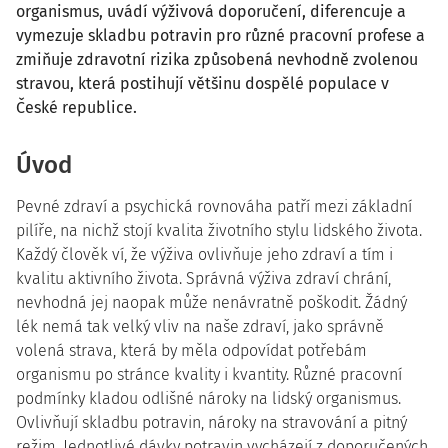
organismus, uvádí výživová doporučení, diferencuje a
vymezuje skladbu potravin pro různé pracovní profese a
zmiňuje zdravotní rizika způsobená nevhodně zvolenou
stravou, která postihují většinu dospělé populace v
České republice.
Úvod
Pevné zdraví a psychická rovnováha patří mezi základní
pilíře, na nichž stojí kvalita životního stylu lidského života.
Každý člověk ví, že výživa ovlivňuje jeho zdraví a tím i
kvalitu aktivního života. Správná výživa zdraví chrání,
nevhodná jej naopak může nenávratně poškodit. Žádný
lék nemá tak velký vliv na naše zdraví, jako správně
volená strava, která by měla odpovídat potřebám
organismu po stránce kvality i kvantity. Různé pracovní
podmínky kladou odlišné nároky na lidský organismus.
Ovlivňují skladbu potravin, nároky na stravování a pitný
režim. Jednotlivé dávky potravin vycházejí z doporučených