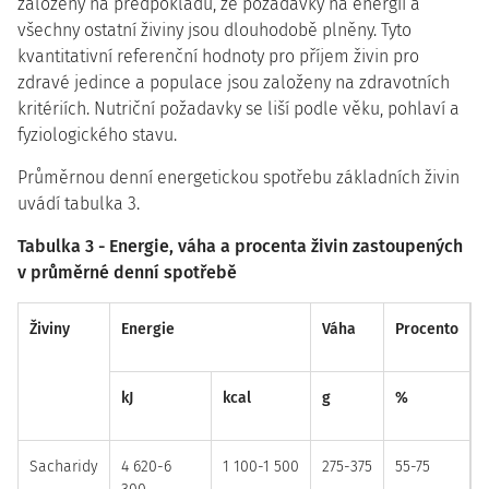
založeny na předpokladu, že požadavky na energii a
všechny ostatní živiny jsou dlouhodobě plněny. Tyto
kvantitativní referenční hodnoty pro příjem živin pro
zdravé jedince a populace jsou založeny na zdravotních
kritériích. Nutriční požadavky se liší podle věku, pohlaví a
fyziologického stavu.
Průměrnou denní energetickou spotřebu základních živin
uvádí tabulka 3.
Tabulka 3 - Energie, váha a procenta živin zastoupených
v průměrné denní spotřebě
Živiny
Energie
Váha
Procento
kJ
kcal
g
%
Sacharidy
4 620-6
1 100-1 500
275-375
55-75