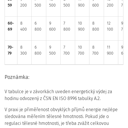
59
200
500
500
500
900
600
200
700
60-
8
6
9
7
10
8
12
9
69
400
800
600
800
900
800
100
700
70-
8
6
9
7
10
8
11
9
79
300
800
500
700
700
700
900
600
Poznámka:
V tabulce je v závorkách uveden energetický výdej za
hodinu odvozený z ČSN EN ISO 8996 tabulky A.2.
V praxi je přiměřenost obvyklých příjmů energie nejlépe
sledována měřením tělesné hmotnosti. Pokud jde o
regulaci tělesné hmotnosti, je třeba zvážit celkovou