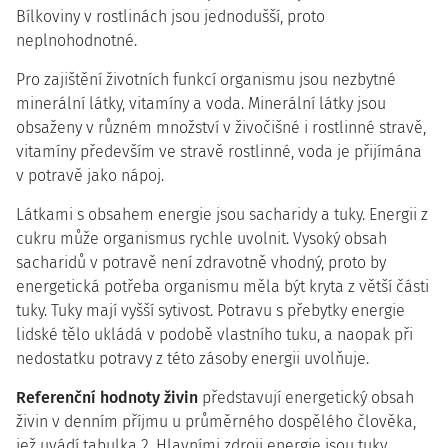
Bílkoviny v rostlinách jsou jednodušší, proto
neplnohodnotné.
Pro zajištění životních funkcí organismu jsou nezbytné
minerální látky, vitamíny a voda. Minerální látky jsou
obsaženy v různém množství v živočišné i rostlinné stravě,
vitamíny především ve stravě rostlinné, voda je přijímána
v potravě jako nápoj.
Látkami s obsahem energie jsou sacharidy a tuky. Energii z
cukru může organismus rychle uvolnit. Vysoký obsah
sacharidů v potravě není zdravotně vhodný, proto by
energetická potřeba organismu měla být kryta z větší části
tuky. Tuky mají vyšší sytivost. Potravu s přebytky energie
lidské tělo ukládá v podobě vlastního tuku, a naopak při
nedostatku potravy z této zásoby energii uvolňuje.
Referenční hodnoty živin
představují energetický obsah
živin v denním příjmu u průměrného dospělého člověka,
jež uvádí tabulka 2. Hlavními zdroji energie jsou tuky,