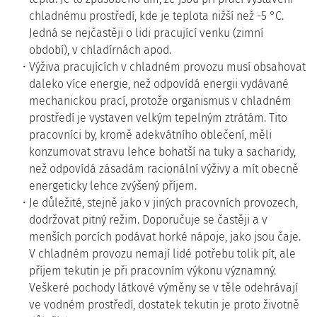
chladnému prostředí, kde je teplota nižší než -5 °C.
Jedná se nejčastěji o lidi pracující venku (zimní
období), v chladírnách apod.
Výživa pracujících v chladném provozu musí obsahovat
daleko více energie, než odpovídá energii vydávané
mechanickou prací, protože organismus v chladném
prostředí je vystaven velkým tepelným ztrátám. Tito
pracovníci by, kromě adekvátního oblečení, měli
konzumovat stravu lehce bohatší na tuky a sacharidy,
než odpovídá zásadám racionální výživy a mít obecně
energeticky lehce zvýšený příjem.
Je důležité, stejně jako v jiných pracovních provozech,
dodržovat pitný režim. Doporučuje se častěji a v
menších porcích podávat horké nápoje, jako jsou čaje.
V chladném provozu nemají lidé potřebu tolik pít, ale
příjem tekutin je při pracovním výkonu významný.
Veškeré pochody látkové výměny se v těle odehrávají
ve vodném prostředí, dostatek tekutin je proto životně