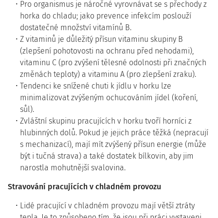
Pro organismus je náročné vyrovnávat se s přechody z
horka do chladu; jako prevence infekcím poslouží
dostatečné množství vitamínů B.
Z vitaminů je důležitý přísun vitaminu skupiny B
(zlepšení pohotovosti na ochranu před nehodami),
vitaminu C (pro zvýšení tělesné odolnosti při značných
změnách teploty) a vitaminu A (pro zlepšení zraku).
Tendenci ke snížené chuti k jídlu v horku lze
minimalizovat zvýšeným ochucováním jídel (koření,
sůl).
Zvláštní skupinu pracujících v horku tvoří horníci z
hlubinných dolů. Pokud je jejich práce těžká (nepracují
s mechanizací), mají mít zvýšený přísun energie (může
být i tučná strava) a také dostatek bílkovin, aby jim
narostla mohutnější svalovina.
Stravování pracujících v chladném provozu
Lidé pracující v chladném provozu mají větší ztráty
tepla. Je to způsobeno tím, že jsou při práci vystaveni