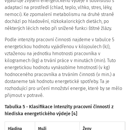
vyjadřuje zvýšení energetického výdeje v souvislosti s
adaptací na prostředí (chlad, teplo, vlhko, stres, léky,
nemoci). Ke zpomalení metabolismu na druhé straně
dochází po hladovění, nízkokalorických dietách, po
některých lécích nebo při snížené funkci štítné žlázy.
Podle intenzity pracovní činnosti najdeme v tabulce 5
energetickou hodnotu vyjádřenou v kilojoulech (kJ),
vztaženou na jednotku hmotnosti pracovníka v
kilogramech (kg) a trvání práce v minutách (min). Tuto
energetickou hodnotu vynásobíme hmotností (v kg)
hodnoceného pracovníka a trváním činnosti (v min.) a
dostaneme tak hodnotu energetické spotřeby. Ta je
rozhodující pro určení množství energie, které by se mělo
přijmout v potravě.
Tabulka 5 - Klasifikace intenzity pracovní činnosti z
hlediska energetického výdeje [4]
Hladina
Muži
Ženy