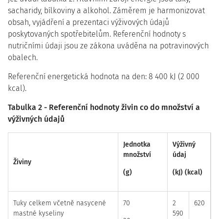
sacharidy, bílkoviny a alkohol. Záměrem je harmonizovat
obsah, vyjádření a prezentaci výživových údajů
poskytovaných spotřebitelům. Referenční hodnoty s
nutričními údaji jsou ze zákona uváděna na potravinových
obalech.
Referenční energetická hodnota na den: 8 400 kJ (2 000
kcal).
Tabulka 2 - Referenční hodnoty živin co do množství a
výživných údajů
Jednotka
Výživný
množství
údaj
Živiny
(g)
(kJ) (kcal)
Tuky celkem včetně nasycené
70
2
620
mastné kyseliny
590