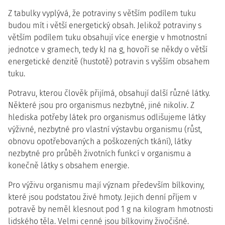
Z tabulky vyplývá, že potraviny s větším podílem tuku
budou mít i větší energetický obsah. Jelikož potraviny s
větším podílem tuku obsahují více energie v hmotnostní
jednotce v gramech, tedy kJ na g, hovoří se někdy o větší
energetické denzitě (hustotě) potravin s vyšším obsahem
tuku.
Potravu, kterou člověk přijímá, obsahují další různé látky.
Některé jsou pro organismus nezbytné, jiné nikoliv. Z
hlediska potřeby látek pro organismus odlišujeme látky
výživné, nezbytné pro vlastní výstavbu organismu (růst,
obnovu opotřebovaných a poškozených tkání), látky
nezbytné pro průběh životních funkcí v organismu a
konečně látky s obsahem energie.
Pro výživu organismu mají význam především bílkoviny,
které jsou podstatou živé hmoty. Jejich denní příjem v
potravě by neměl klesnout pod 1 g na kilogram hmotnosti
lidského těla. Velmi cenné jsou bílkoviny živočišné.