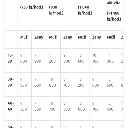
aktivita
(750 kJ/hod.)
(930
(1 040
kJ/hod.)
kJ/hod.)
(>1 160
kJ/hod.)
Muži
Ženy
Muži
Ženy
Muži
Ženy
Muži
Žen
18-
9
7
11
9
12
10
14
11
29
800
900
200
000
600
100
000
200
30-
9
7
10
8
12
9
13
10
39
500
600
800
700
200
800
500
800
40-
9
7
10
8
12
9
13
10
49
300
500
700
600
000
700
400
700
50-
9
7
10
8
11
9
13
10