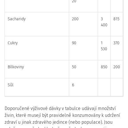
20
Sacharidy
200
3
815
400
Cukry
90
1
370
530
Bílkoviny
50
850
200
Sůl
6
Doporučené výživové dávky v tabulce udávají množství
živin, které musejí být pravidelně konzumovány k udržení
zdraví u jinak zdravého jedince (nebo populace). Jsou