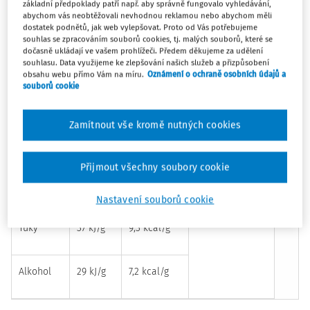
metabolické děje se vyjadřují v jednotkách tepla (energie).
základní předpoklady patří např. aby správně fungovalo vyhledávání,
abychom vás neobtěžovali nevhodnou reklamou nebo abychom měli
Mezinárodní jednotkou je joul – J (1 000 J =1 kJ, starší cal (1
dostatek podnětů, jak web vylepšovat. Proto od Vás potřebujeme
000 cal = 1 kcal).
souhlas se zpracováním souborů cookies, tj. malých souborů, které se
dočasně ukládají ve vašem prohlížeči. Předem děkujeme za udělení
Tabulka 1 Energetický obsah živin a alkoholu
souhlasu. Data využijeme ke zlepšování našich služeb a přizpůsobení
obsahu webu přímo Vám na míru.
Oznámení o ochraně osobních údajů a
souborů cookie
Živina
Energetický obsah živin
Převody
Zamítnout vše kromě nutných cookies
Sacharidy
17 kJ/g
4,1 kcal/g
1kJ = 0,239 kcal
1 kcal = 4,1868 kJ
Přijmout všechny soubory cookie
Bílkoviny
17 kJ/g
4,1 kcal/g
Nastavení souborů cookie
Tuky
37 kJ/g
9,3 kcal/g
Alkohol
29 kJ/g
7,2 kcal/g