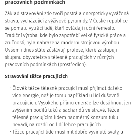
pracovních podmínkách
Základ stravování zde tvoří pestrá a energeticky vyvážená
strava, vycházející z výživové pyramidy. V České republice
se pomalu vytrácí lidé, kteří ovládají ruční řemeslo.
Tradiční výroba, kde bylo zapotřebí velké fyzické práce a
zručnosti, byla nahrazena moderní strojovou výrobou.
Ovšem i dnes stále zůstávají profese, které zastupují
skupinu obyvatelstva tělesně pracujících v různých
pracovních podmínkách (prostředích).
Stravování těžce pracujících
Člověk těžce tělesně pracující musí přijímat daleko
více energie, než je tomu například u lidí duševně
pracujících. Vysokého příjmu energie lze dosáhnout jen
zvýšením podílů tuků a sacharidů ve stravě. Těžce
tělesně pracujícím lidem nadměrný konzum tuku
nevadí, na rozdíl od lidí lehce pracujících.
Těžce pracující lidé musí mít dobře vyvinuté svaly, a