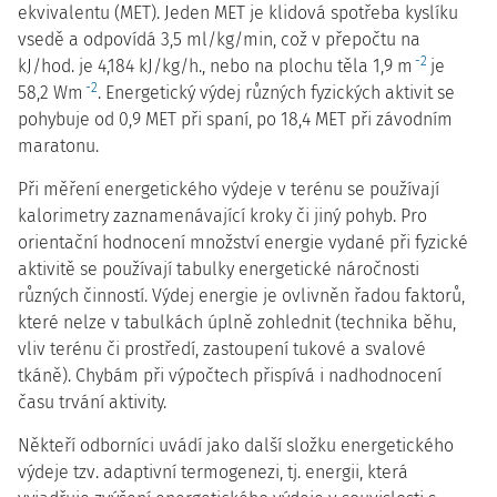
ekvivalentu (MET). Jeden MET je klidová spotřeba kyslíku
vsedě a odpovídá 3,5 ml/kg/min, což v přepočtu na
-2
kJ/hod. je 4,184 kJ/kg/h., nebo na plochu těla 1,9 m
je
-2
58,2 Wm
. Energetický výdej různých fyzických aktivit se
pohybuje od 0,9 MET při spaní, po 18,4 MET při závodním
maratonu.
Při měření energetického výdeje v terénu se používají
kalorimetry zaznamenávající kroky či jiný pohyb. Pro
orientační hodnocení množství energie vydané při fyzické
aktivitě se používají tabulky energetické náročnosti
různých činností. Výdej energie je ovlivněn řadou faktorů,
které nelze v tabulkách úplně zohlednit (technika běhu,
vliv terénu či prostředí, zastoupení tukové a svalové
tkáně). Chybám při výpočtech přispívá i nadhodnocení
času trvání aktivity.
Někteří odborníci uvádí jako další složku energetického
výdeje tzv. adaptivní termogenezi, tj. energii, která