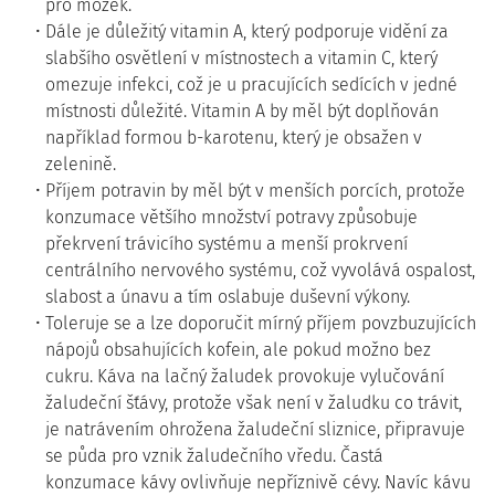
pro mozek.
Dále je důležitý vitamin A, který podporuje vidění za
slabšího osvětlení v místnostech a vitamin C, který
omezuje infekci, což je u pracujících sedících v jedné
místnosti důležité. Vitamin A by měl být doplňován
například formou b-karotenu, který je obsažen v
zelenině.
Příjem potravin by měl být v menších porcích, protože
konzumace většího množství potravy způsobuje
překrvení trávicího systému a menší prokrvení
centrálního nervového systému, což vyvolává ospalost,
slabost a únavu a tím oslabuje duševní výkony.
Toleruje se a lze doporučit mírný příjem povzbuzujících
nápojů obsahujících kofein, ale pokud možno bez
cukru. Káva na lačný žaludek provokuje vylučování
žaludeční šťávy, protože však není v žaludku co trávit,
je natrávením ohrožena žaludeční sliznice, připravuje
se půda pro vznik žaludečního vředu. Častá
konzumace kávy ovlivňuje nepříznivě cévy. Navíc kávu