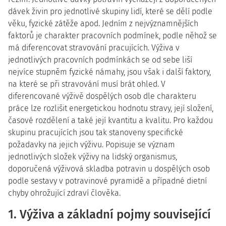
dávek živin pro jednotlivé skupiny lidí, které se dělí podle
věku, fyzické zátěže apod. Jedním z nejvýznamnějších
faktorů je charakter pracovních podmínek, podle něhož se
má diferencovat stravování pracujících. Výživa v
jednotlivých pracovních podmínkách se od sebe liší
nejvíce stupněm fyzické námahy, jsou však i další faktory,
na které se při stravování musí brát ohled. V
diferencované výživě dospělých osob dle charakteru
práce lze rozlišit energetickou hodnotu stravy, její složení,
časové rozdělení a také její kvantitu a kvalitu. Pro každou
skupinu pracujících jsou tak stanoveny specifické
požadavky na jejich výživu. Popisuje se význam
jednotlivých složek výživy na lidský organismus,
doporučená výživová skladba potravin u dospělých osob
podle sestavy v potravinové pyramidě a případné dietní
chyby ohrožující zdraví člověka.
1. Výživa a základní pojmy související