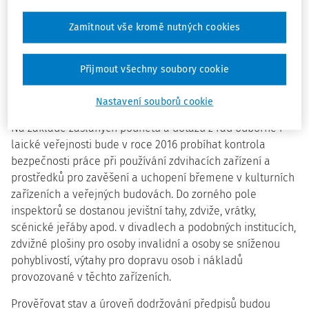
orgány inspekce práce činí rovněž v rámci hlavního úkolu
zaměřeného na prevenci BOZP při přípravě a provádění
Zamítnout vše kromě nutných cookies
staveb. Inspektoři soustředí pozornost jednak na
obsahovou stránku předkládaných projektových
dokumentací, jednak na podchycení nedostatků
Přijmout všechny soubory cookie
ovlivňujících bezpečnost při práci a užívání staveb při
účasti na kolaudačních řízeních.
Nastavení souborů cookie
Na základě zaslaných podnětů a dotazů z řad odborné i
laické veřejnosti bude v roce 2016 probíhat kontrola
bezpečnosti práce při používání zdvihacích zařízení a
prostředků pro zavěšení a uchopení břemene v kulturních
zařízeních a veřejných budovách. Do zorného pole
inspektorů se dostanou jevištní tahy, zdviže, vrátky,
scénické jeřáby apod. v divadlech a podobných institucích,
zdvižné plošiny pro osoby invalidní a osoby se sníženou
pohyblivostí, výtahy pro dopravu osob i nákladů
provozované v těchto zařízeních.
Prověřovat stav a úroveň dodržování předpisů budou