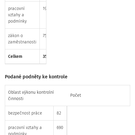
pracovní
197
6 363 000
vztahy a
podmínky
zákon o
75
6 353 000
zaměstnanosti
Celkem
352
17 899 000
Podané podněty ke kontrole
Oblast výkonu kontrolní
Počet
činnosti
bezpečnost práce
82
pracovní vztahy a
690
podmínky