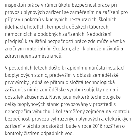
inspektoři práce v rámci úkolu bezpečnost práce při
provozu plynových zařízení se zaměřením na zařízení pro
přípravu pokrmů v kuchyních, restauracích, školních
jídelnách, hotelích, kempech, dětských táborech,
nemocnicích a obdobných zařízeních. Nedodržení
předpisů k zajištění bezpečnosti práce zde může vést ke
značným materiálním škodám, ale i k ohrožení životů a
zdraví nejen zaměstnanců.
V posledních letech došlo k rapidnímu nárůstu instalací
bioplynových stanic, především v oblasti zemědělské
prvovýroby. Jedná se přitom o složitá technologická
zařízení, s nimiž zemědělské výrobní subjekty nemají
dostatek zkušeností. Navíc jsou některé technologické
celky bioplynových stanic provozovány v prostředí s
nebezpečím výbuchu. Úkol zaměřený zejména na kontrolu
bezpečnosti provozu vyhrazených plynových a elektrických
zařízení v těchto prostorách bude v roce 2016 rozšířen o
kontroly čistíren odpadních vod.