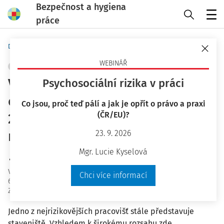
Bezpečnost a hygiena
práce
Menu
Domů
Bezpečnost a hygiena práce
WEBINÁŘ
STAVEBNICTVÍ
+ PŘIDAT VLASTNÍ
Vybrané plánované kontroly v
Psychosociální rizika v práci
oblasti bezpečnosti práce v roce
Co jsou, proč teď pálí a jak je opřít o právo a praxi
(ČR/EU)?
2016 a výsledky činnosti SÚIP za
měsíc březen 2016
23. 9. 2026
Mgr. Lucie Kyselová
Mgr. Ivona Foltisová
Vydáno
:
11. 5. 2016
Chci více informací
6 minut čtení
Zdroj
:
Bezpečnost a hygiena práce 5/2016
Jedno z nejrizikovějších pracovišť stále představuje
staveniště. Vzhledem k širokému rozsahu zde