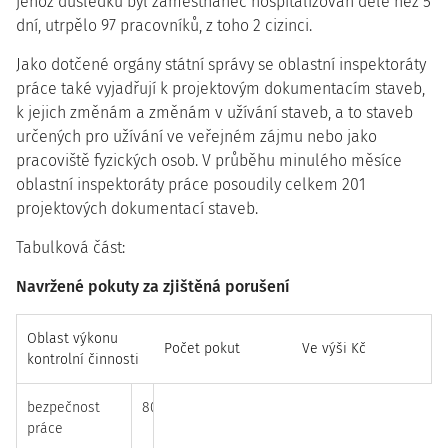
jehož důsledku byl zaměstnanec hospitalizován déle než 5
dní, utrpělo 97 pracovníků, z toho 2 cizinci.
Jako dotčené orgány státní správy se oblastní inspektoráty
práce také vyjadřují k projektovým dokumentacím staveb,
k jejich změnám a změnám v užívání staveb, a to staveb
určených pro užívání ve veřejném zájmu nebo jako
pracoviště fyzických osob. V průběhu minulého měsíce
oblastní inspektoráty práce posoudily celkem 201
projektových dokumentací staveb.
Tabulková část:
Navržené pokuty za zjištěná porušení
Oblast výkonu
Počet pokut
Ve výši Kč
kontrolní činnosti
bezpečnost
80
5 183 000
práce