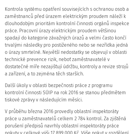
Kontrola systému opatření souvisejících s ochranou osob a
zaměstnanců před úrazem elektrickým proudem náleží k
dlouhodobým prioritám kontrolní činnosti orgánů inspekce
práce. Pracovní úrazy elektrickým proudem většinou
spadají do kategorie závažných úrazů a velmi často končí
trvalými následky pro postiženého nebo se nezřídka jedná
o úrazy smrtelné. Největší nedostatky se objevují v oblasti
technické prevence rizik, neboť zaměstnavatelé v
dostatečné míře nezajišťují údržbu, kontroly a revize strojů
a zařízení, a to zejména těch starších.
Další úkoly v oblasti bezpečnosti práce z programu
kontrolní činnosti SÚIP na rok 2016 se stanou předmětem
tiskové zprávy v následujícím měsíci.
V průběhu března 2016 provedly oblastní inspektoráty
práce u zaměstnavatelů celkem 2 784 kontrol. Za zjištěná
porušení předpisů navrhly oblastní inspektoráty práce
pokuty v celkové výši 17 899 000 Kč. Výše pokut v rozdělení