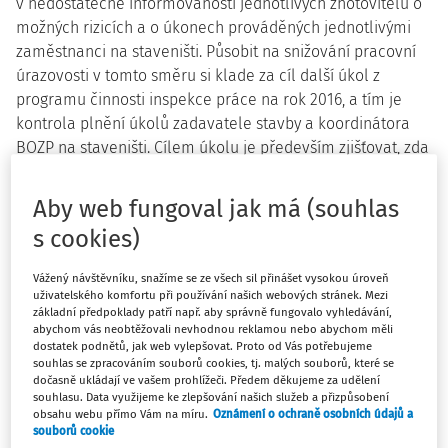
v nedostatečné informovanosti jednotlivých zhotovitelů o
možných rizicích a o úkonech prováděných jednotlivými
zaměstnanci na staveništi. Působit na snižování pracovní
úrazovosti v tomto směru si klade za cíl další úkol z
programu činnosti inspekce práce na rok 2016, a tím je
kontrola plnění úkolů zadavatele stavby a koordinátora
BOZP na staveništi. Cílem úkolu je především zjišťovat, zda
zadavatelé stavby plní podmínky dané zákonem č.
309/2006 Sb.
a zda koordinátoři BOZP pracují v souladu s
Aby web fungoval jak má (souhlas
předpisy.
s cookies)
Prevenci v bezpečnosti práce a bezpečnosti technických
Vážený návštěvníku, snažíme se ze všech sil přinášet vysokou úroveň
zařízení z hlediska jejich budoucího provozu zajišťují
uživatelského komfortu při používání našich webových stránek. Mezi
orgány inspekce práce také svou činností spojenou s
základní předpoklady patří např. aby správně fungovalo vyhledávání,
posuzováním projektových dokumentací staveb a účastí
abychom vás neobtěžovali nevhodnou reklamou nebo abychom měli
dostatek podnětů, jak web vylepšovat. Proto od Vás potřebujeme
na kolaudačních řízeních. Ve svých vyjádřeních upozorňují
souhlas se zpracováním souborů cookies, tj. malých souborů, které se
předkladatele na nedostatky v naplňování právních
dočasně ukládají ve vašem prohlížeči. Předem děkujeme za udělení
souhlasu. Data využijeme ke zlepšování našich služeb a přizpůsobení
předpisů k zajištění bezpečnosti práce, čímž opět usilují
obsahu webu přímo Vám na míru.
Oznámení o ochraně osobních údajů a
předcházet možným pracovním úrazům. V roce 2016 tak
souborů cookie