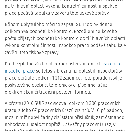
na tři hlavní oblasti výkonu kontrolní činnosti inspekce
práce podává tabulka v závěru této tiskové zprávy.
Během uplynulého měsíce zapsal SÚIP do evidence
celkem 945 podnětů ke kontrole. Rozdělení celkového
počtu přijatých podnětů ke kontrole do tří hlavních oblastí
výkonu kontrolní činnosti inspekce práce podává tabulka v
závěru této tiskové zprávy.
Pro bezplatné základní poradenství v intencích
zákona o
inspekci práce
se letos v březnu na oblastní inspektoráty
práce obrátilo celkem 1 212 zájemců. Toto poradenství je
poskytováno osobně, telefonicky či písemně, ať již
elektronickou či tradiční poštovní formou.
V březnu 2016 SÚIP zaevidoval celkem 3 306 pracovních
úrazů, z toho 67 pracovních úrazů cizinců. V 10 případech,
mezi nimiž nebyl žádný cizí státní příslušník, zaměstnanec
nehodovou událost nepřežil. Závažný pracovní úraz, v