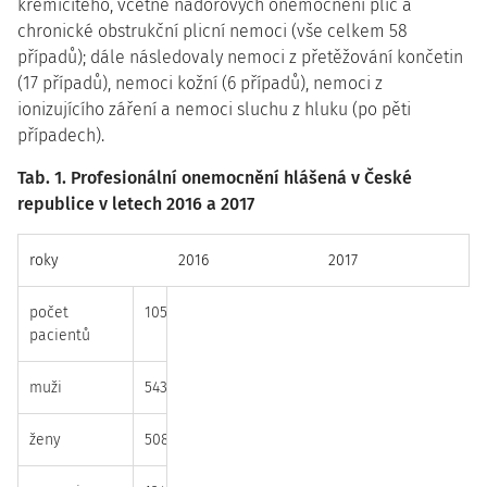
křemičitého, včetně nádorových onemocnění plic a
chronické obstrukční plicní nemoci (vše celkem 58
případů); dále následovaly nemoci z přetěžování končetin
(17 případů), nemoci kožní (6 případů), nemoci z
ionizujícího záření a nemoci sluchu z hluku (po pěti
případech).
Tab. 1. Profesionální onemocnění hlášená v České
republice v letech 2016 a 2017
roky
2016
2017
počet
1051
1117
pacientů
muži
543
566
ženy
508
551