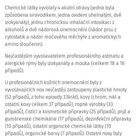
Chemické látky vyvolaly 4 akutní otravy (jedna byla
způsobena sirovodíkem, jedna oxidem uhelnatým, dvě
izokyanáty), jednu chronickou inhalační intoxikaci z
alkoholů a dvě nádorová onemocnění (nádor prsu z
cytostatik a nádor močového měchýře z aromatických
amino sloučenin).
Nejčastějším vyvolavatelem profesionálního astmatu a
alergické rýmy byly izokyanáty a mouka (celkem 18 a 16
případů).
U profesionálních kožních onemocnění byly z
vyvolávajících nox nejčastěji zastoupeny plastické hmoty
(52 případů, z toho epoxidy 33krát), kovy (chrom, nikl a
ostatní kovy celkem 37 případů), ropné výrobky (33
případů), čistící a kosmetické přípravky (25 případů), pryž a
gumárenské chemikálie (17 případů), dezinfekční přípravky
(10 případů), ostatní organické chemické látky (10
případů), organické barvy (7 případů). Ostatní noxy byly