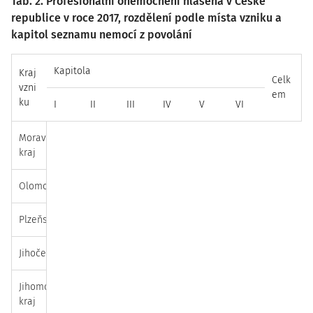
Tab. 2. Profesionální onemocnění hlášená v České
republice v roce 2017, rozdělení podle místa vzniku a
kapitol seznamu nemocí z povolání
Kapitola
Kraj
Celk
vzni
em
ku
I
II
III
IV
V
VI
Moravskoslezský
1
364
64
24
20
0
473
kraj
Olomoucký kraj
0
102
12
11
31
0
156
Plzeňský kraj
4
65
31
25
7
0
132
Jihočeský kraj
0
91
7
12
9
1
120
Jihomoravský
2
20
11
22
23
0
78
kraj