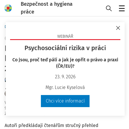
Bezpečnost a hygiena
práce
Menu
Domů
Bezpečnost a hygiena práce
WEBINÁŘ
OCHRANA ZDRAVÍ
+ PŘIDAT VLASTNÍ
Profesionální onemocnění
Psychosociální rizika v práci
hlášená v České republice v roce
Co jsou, proč teď pálí a jak je opřít o právo a praxi
(ČR/EU)?
2017
23. 9. 2026
odb. as. MUDr. Zdenka Fenclová CSc.
doc. MUDr. Pavel Urban CSc.
Mgr. Lucie Kyselová
prof. MUDr. Daniela Pelclová CSc.
Chci více informací
Vydáno
:
7. 3. 2018
9 minut čtení
Zdroj
:
Bezpečnost a hygiena práce 3/2018
Autoři předkládají čtenářům stručný přehled