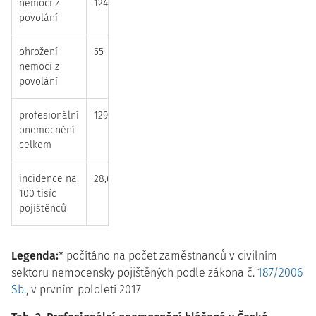
nemoci z
1242
1278
povolání
ohrožení
55
92
nemocí z
povolání
profesionální
1297
1370
onemocnění
celkem
*
*
incidence na
28,6
29,6
100 tisíc
pojištěnců
Legenda:
* počítáno na počet zaměstnanců v civilním
sektoru nemocensky pojištěných podle zákona č.
187/2006
Sb.
, v prvním pololetí 2017