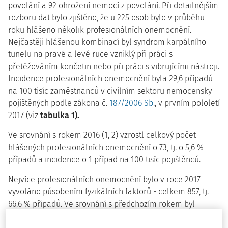
povolání a 92 ohrožení nemocí z povolání. Při detailnějším
rozboru dat bylo zjištěno, že u 225 osob bylo v průběhu
roku hlášeno několik profesionálních onemocnění.
Nejčastěji hlášenou kombinací byl syndrom karpálního
tunelu na pravé a levé ruce vzniklý při práci s
přetěžováním končetin nebo při práci s vibrujícími nástroji.
Incidence profesionálních onemocnění byla 29,6 případů
na 100 tisíc zaměstnanců v civilním sektoru nemocensky
pojištěných podle zákona č.
187/2006 Sb.
, v prvním pololetí
2017 (viz
tabulka 1).
Ve srovnání s rokem 2016 (1, 2) vzrostl celkový počet
hlášených profesionálních onemocnění o 73, tj. o 5,6 %
případů a incidence o 1 případ na 100 tisíc pojištěnců.
Nejvíce profesionálních onemocnění bylo v roce 2017
vyvoláno působením fyzikálních faktorů - celkem 857, tj.
66,6 % případů. Ve srovnání s předchozím rokem byl
zaznamenán v této kapitole nárůst profesionálních