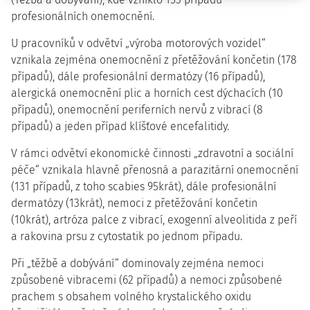
profesionálních onemocnění.
U pracovníků v odvětví „výroba motorových vozidel“
vznikala zejména onemocnění z přetěžování končetin (178
případů), dále profesionální dermatózy (16 případů),
alergická onemocnění plic a horních cest dýchacích (10
případů), onemocnění periferních nervů z vibrací (8
případů) a jeden případ klíšťové encefalitidy.
V rámci odvětví ekonomické činnosti „zdravotní a sociální
péče“ vznikala hlavně přenosná a parazitární onemocnění
(131 případů, z toho scabies 95krát), dále profesionální
dermatózy (13krát), nemoci z přetěžování končetin
(10krát), artróza palce z vibrací, exogenní alveolitida z peří
a rakovina prsu z cytostatik po jednom případu.
Při „těžbě a dobývání“ dominovaly zejména nemoci
způsobené vibracemi (62 případů) a nemoci způsobené
prachem s obsahem volného krystalického oxidu