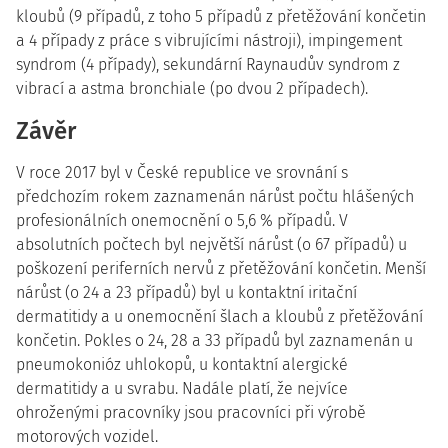
kloubů (9 případů, z toho 5 případů z přetěžování končetin
a 4 případy z práce s vibrujícími nástroji), impingement
syndrom (4 případy), sekundární Raynaudův syndrom z
vibrací a astma bronchiale (po dvou 2 případech).
Závěr
V roce 2017 byl v České republice ve srovnání s
předchozím rokem zaznamenán nárůst počtu hlášených
profesionálních onemocnění o 5,6 % případů. V
absolutních počtech byl největší nárůst (o 67 případů) u
poškození periferních nervů z přetěžování končetin. Menší
nárůst (o 24 a 23 případů) byl u kontaktní iritační
dermatitidy a u onemocnění šlach a kloubů z přetěžování
končetin. Pokles o 24, 28 a 33 případů byl zaznamenán u
pneumokonióz uhlokopů, u kontaktní alergické
dermatitidy a u svrabu. Nadále platí, že nejvíce
ohroženými pracovníky jsou pracovníci při výrobě
motorových vozidel.