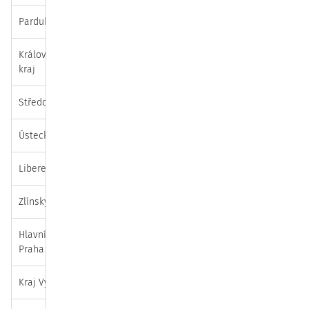
Pardubický kraj
0
29
8
18
17
0
72
Královéhradecký
0
25
5
8
31
0
69
kraj
Středočeský kraj
0
39
10
6
5
0
60
Ústecký kraj
0
41
3
11
5
0
60
Liberecký kraj
0
38
1
5
2
0
46
Zlínský kraj
0
23
1
11
1
0
36
Hlavní město
0
14
2
8
7
0
31
Praha
Kraj Vysočina
0
6
2
7
4
1
19