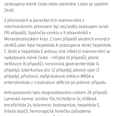
zastoupeny méně často nebo ojediněle. Latex se uplatnil
2krát.
Z přenosných a parazitárních onemocnění s
interhumánním přenosem byl nejčastěji zastoupen svrab
(95 případů). Spalničky vznikly u 9 zdravotníků v
Moravskoslezském kraji. Z osmi případů akutních virových
zánětů jater byla hepatitida A zastoupena 4krát, hepatitida
C 3krát a hepatitida E jednou. Jiná infekční onemocnění se
vyskytovala méně často - chřipka (6 případů), plané
neštovice (6 případů), norovirová gastroenteritida (4
případy), tuberkulóza plic (2 případy), pásový opar (2
případy), příušnice, stafylokoková infekce MRSA a
enterokolitida z
Clostridium difficile
po jednom případu.
Antropozoonóz bylo diagnostikováno celkem 28 případů.
Lymeská nemoc vznikla 15x, trichofycie 5x, klíšťová
encefalitida 2x, tularemie, leptospiróza, hepatitida E,
hrboly dojičů, hemoragická horečka způsobena