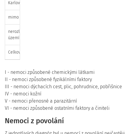
Karlovarský kraj
0
0
0
9
1
0
10
mimo území ČR
0
0
0
0
8
0
8
nerozlišené
0
0
0
0
0
0
0
území ČR
Celkový součet
7
857
157
177
171
2
1370
I - nemoci způsobené chemickými látkami
II - nemoci způsobené fyzikálními faktory
III - nemoci dýchacích cest, plic, pohrudnice, pobřišnice
IV - nemoci kožní
V - nemoci přenosné a parazitární
VI - nemoci způsobené ostatními faktory a činiteli
Nemoci z povolání
Z jednotlivých diagnóz byl u nemocí z povolání nejčastěji