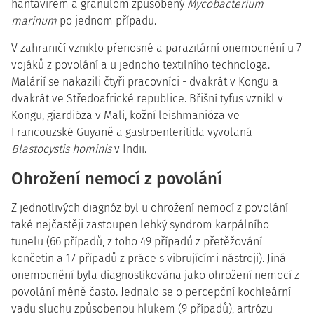
hantavirem a granulom způsobený
Mycobacterium
marinum
po jednom případu.
V zahraničí vzniklo přenosné a parazitární onemocnění u 7
vojáků z povolání a u jednoho textilního technologa.
Malárií se nakazili čtyři pracovníci - dvakrát v Kongu a
dvakrát ve Středoafrické republice. Břišní tyfus vznikl v
Kongu, giardióza v Mali, kožní leishmanióza ve
Francouzské Guyaně a gastroenteritida vyvolaná
Blastocystis hominis
v Indii.
Ohrožení nemocí z povolání
Z jednotlivých diagnóz byl u ohrožení nemocí z povolání
také nejčastěji zastoupen lehký syndrom karpálního
tunelu (66 případů, z toho 49 případů z přetěžování
končetin a 17 případů z práce s vibrujícími nástroji). Jiná
onemocnění byla diagnostikována jako ohrožení nemocí z
povolání méně často. Jednalo se o percepční kochleární
vadu sluchu způsobenou hlukem (9 případů), artrózu