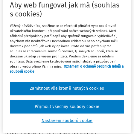
onemocnění o 142 případů. V rámci dalších kapitol
Aby web fungoval jak má (souhlas
seznamu nemocí z povolání byl naopak zaznamenán
s cookies)
pokles o 1 až 34 případů, největší u kapitoly V - nemoci
přenosné a parazitární. Z hlediska regionálního rozložení
Vážený návštěvníku, snažíme se ze všech sil přinášet vysokou úroveň
(tab. 2) vzniklo nejvíce profesionálních onemocnění na
uživatelského komfortu při používání našich webových stránek. Mezi
území Moravskoslezského kraje - celkem 473, tj. 34,5 %
základní předpoklady patří např. aby správně fungovalo vyhledávání,
abychom vás neobtěžovali nevhodnou reklamou nebo abychom měli
všech případů. U osmi pracovníků vzniklo profesionální
dostatek podnětů, jak web vylepšovat. Proto od Vás potřebujeme
onemocnění při plnění pracovních úkolů při práci v
souhlas se zpracováním souborů cookies, tj. malých souborů, které se
dočasně ukládají ve vašem prohlížeči. Předem děkujeme za udělení
zahraničí (viz
tabulka 2).
souhlasu. Data využijeme ke zlepšování našich služeb a přizpůsobení
obsahu webu přímo Vám na míru.
Oznámení o ochraně osobních údajů a
Při rozdělení profesionálních onemocnění podle sekcí
souborů cookie
klasifikace ekonomických činností CZ-NACE vzniklo nejvíce
profesionálních onemocnění u osob pracujících v
Zamítnout vše kromě nutných cookies
odvětvích ekonomické činnosti sekce C (Zpracovatelský
průmysl) - celkem 815, tj. 59,5 % všech případů. Uvnitř této
sekce vzniklo nejvíce profesionálních onemocnění v
Přijmout všechny soubory cookie
oddílu C29 (Výroba motorových vozidel) - celkem 213
případů. Na druhém místě se umístila sekce Q (Zdravotní a
Nastavení souborů cookie
sociální péče) se 157 případy a třetí místo patřilo sekci B
(Těžba a dobývání), kde vzniklo 153 případů