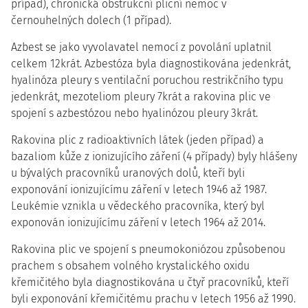
případ), chronická obstrukční plicní nemoc v
černouhelných dolech (1 případ).
Azbest se jako vyvolavatel nemocí z povolání uplatnil
celkem 12krát. Azbestóza byla diagnostikována jedenkrát,
hyalinóza pleury s ventilační poruchou restrikčního typu
jedenkrát, mezoteliom pleury 7krát a rakovina plic ve
spojení s azbestózou nebo hyalinózou pleury 3krát.
Rakovina plic z radioaktivních látek (jeden případ) a
bazaliom kůže z ionizujícího záření (4 případy) byly hlášeny
u bývalých pracovníků uranových dolů, kteří byli
exponování ionizujícímu záření v letech 1946 až 1987.
Leukémie vznikla u vědeckého pracovníka, který byl
exponován ionizujícímu záření v letech 1964 až 2014.
Rakovina plic ve spojení s pneumokoniózou způsobenou
prachem s obsahem volného krystalického oxidu
křemičitého byla diagnostikována u čtyř pracovníků, kteří
byli exponování křemičitému prachu v letech 1956 až 1990.