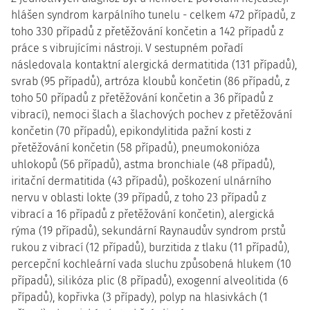
hlášen syndrom karpálního tunelu - celkem 472 případů, z
toho 330 případů z přetěžování končetin a 142 případů z
práce s vibrujícími nástroji. V sestupném pořadí
následovala kontaktní alergická dermatitida (131 případů),
svrab (95 případů), artróza kloubů končetin (86 případů, z
toho 50 případů z přetěžování končetin a 36 případů z
vibrací), nemoci šlach a šlachových pochev z přetěžování
končetin (70 případů), epikondylitida pažní kosti z
přetěžování končetin (58 případů), pneumokonióza
uhlokopů (56 případů), astma bronchiale (48 případů),
iritační dermatitida (43 případů), poškození ulnárního
nervu v oblasti lokte (39 případů, z toho 23 případů z
vibrací a 16 případů z přetěžování končetin), alergická
rýma (19 případů), sekundární Raynaudův syndrom prstů
rukou z vibrací (12 případů), burzitida z tlaku (11 případů),
percepční kochleární vada sluchu způsobená hlukem (10
případů), silikóza plic (8 případů), exogenní alveolitida (6
případů), kopřivka (3 případy), polyp na hlasivkách (1