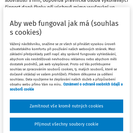
souvislosti s ním, odpovídá právnická osoba vykonávající
činnost dané školy; při výchově mimo vyučování ve
školském zařízení nebo v přímé souvislosti s ní odpovídá
za škodu právnická osoba vykonávající činnost daného
Aby web fungoval jak má (souhlas
školského zařízení.
s cookies)
Vážený návštěvníku, snažíme se ze všech sil přinášet vysokou úroveň
Dále je zde stanoveno, že příslušná právnická osoba
uživatelského komfortu při používání našich webových stránek. Mezi
vykonávající činnost školy odpovídá žákům středních škol,
základní předpoklady patří např. aby správně fungovalo vyhledávání,
konzervatoří a jazykových škol s právem státní jazykové
abychom vás neobtěžovali nevhodnou reklamou nebo abychom měli
dostatek podnětů, jak web vylepšovat. Proto od Vás potřebujeme
zkoušky a studentům vyšších odborných škol za škodu,
souhlas se zpracováním souborů cookies, tj. malých souborů, které se
která jim vznikla porušením právních povinností nebo
dočasně ukládají ve vašem prohlížeči. Předem děkujeme za udělení
souhlasu. Data využijeme ke zlepšování našich služeb a přizpůsobení
úrazem při teoretickém a praktickém vyučování ve škole
obsahu webu přímo Vám na míru.
Oznámení o ochraně osobních údajů a
nebo v přímé souvislosti s ním.
souborů cookie
A v neposlední řadě je stanoveno, že příslušná vysoká
Zamítnout vše kromě nutných cookies
škola odpovídá studentům vysokých škol za škodu, která
jim vznikla porušením právních povinností nebo úrazem
při studiu nebo praxi ve studijním programu
Přijmout všechny soubory cookie
uskutečňovaném vysokou školou nebo v přímé souvislosti