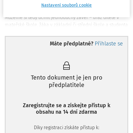
s nimi.
Nastavení souborů cookie
Můžeme si tedy učinit jednoduchý závěr – úraz dítěte v
mateřské škole, žáka v základní či střední škole a studenta
na vysoké škole se odškodňuje podle stejných principů
jako úrazy pracovní, tedy podle
zákoníku práce
.
Máte předplatné?
Přihlaste se
Uvedená ustanovení jsou zařazena mezi další ustanovení
upravující odpovědnost za škodu vzniklou při vyučování,
studiu nebo praxi. Zařazení této právní úpravy do
přechodných ustanovení je tradiční, nicméně je poněkud
Tento dokument je jen pro
zavádějící v tom, že vlastně nejde o právní úpravu
předplatitele
odpovědnostních vztahů z výkonu závislé práce, neboť
jejími subjekty nejsou subjekty, které by byly navzájem v
pracovněprávním vztahu.
Zaregistrujte se a získejte přístup k
obsahu na 14 dní zdarma
Důvodem této úpravy je, že v první redakci nyní platného
zákoníku práce
z r. 2006 bylo i odškodňování pracovních
Díky registraci získáte přístup k:
úrazů a nemocí z povolání zařazeno do přechodných a