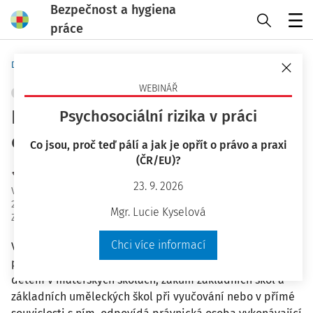
Bezpečnost a hygiena
práce
Menu
Domů
Bezpečnost a hygiena práce
WEBINÁŘ
PRACOVNÍ PRÁVO
+ PŘIDAT VLASTNÍ
Několik poznámek k
Psychosociální rizika v práci
odškodňování školních úrazů
Co jsou, proč teď pálí a jak je opřít o právo a praxi
(ČR/EU)?
JUDr. Eva Dandová
23. 9. 2026
Vydáno
:
21. 7. 2024
23 minut čtení
Mgr. Lucie Kyselová
Zdroj
:
Bezpečnost a hygiena práce 7-8/2024
Chci více informací
V přechodných a závěrečných ustanoveních zákoníku
práce je mimo jiné stanoveno, že za škodu, která vznikla
dětem v mateřských školách, žákům základních škol a
základních uměleckých škol při vyučování nebo v přímé