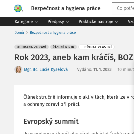
Bezpečnost a hygiena práce
Kategorie
Předpisy
Praktické nástroje
Vz
Domů
Bezpečnost a hygiena práce
OCHRANA ZDRAVÍ
ŘÍZENÍ RIZIK
+ PŘIDAT VLASTNÍ
Rok 2023, aneb kam kráčíš, BO
Mgr. Bc. Lucie Kyselová
Vydáno
:
11. 1. 2023
10 minut
Článek stručně informuje o aktivitách, které lze v 
a ochrany zdraví při práci.
Evropský summit
Po vyhodnocení končícího předsednictví České republ