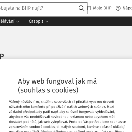
Moje BHP
Náp
dělávání
Časopis
ZP
 čtení
Zdroj
:
Bezpečnost a hygiena práce 1/2023
Aby web fungoval jak má
(souhlas s cookies)
roce 2023 očekávat v oblasti bezpečnosti
Tisknout
Vážený návštěvníku, snažíme se ze všech sil přinášet vysokou úroveň
uživatelského komfortu při používání našich webových stránek. Mezi
základní předpoklady patří např. aby správně fungovalo vyhledávání,
Oblíbené
abychom vás neobtěžovali nevhodnou reklamou nebo abychom měli
dostatek podnětů, jak web vylepšovat. Proto od Vás potřebujeme souhlas se
zpracováním souborů cookies, tj. malých souborů, které se dočasně ukládají
Co
Sdílet
iky v čele Evropské unie, které bylo
ve vašem prohlížeči. Předem děkujeme za udělení souhlasu. Data využijeme