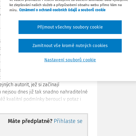
ke zlepšování našich služeb a přizpůsobení obsahu webu přímo Vám na
ka, což však neznamená, že by naše
míru.
Oznámení o ochraně osobních údajů a souborů cookie
ociálních věcí bylo osloveno, aby se
Stáhnout
pečnosti a ochraně zdraví při práci,
Přijmout všechny soubory cookie
kholmu.
Poznámka
ize odklání od nezbytnosti úpravy
Zamítnout vše kromě nutných cookies
orem, která byla snahou českého
vých členských států nemohla být
Nastavení souborů cookie
imo jiné Evropským strategickým
álním rizikům spojeným s prací a s
demie dostala právě tato dvě témata do
ných autorit, jež si začínají
 nejsou dnes již tak snadno nahraditelné
éž kvalitní podmínky beroucí v potaz i
Máte předplatné?
Přihlaste se