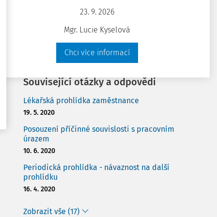
Přizpůsobení pracoviště po pandemii COVID-19
23. 9. 2026
a ochrana pracovníků před šířením onemocnění
Mgr. Lucie Kyselová
22. 7. 2020
Chci více informací
Zobrazit vše (18)
Související otázky a odpovědi
Lékařská prohlídka zaměstnance
19. 5. 2020
Posouzení příčinné souvislosti s pracovním
úrazem
10. 6. 2020
Periodická prohlídka - návaznost na další
prohlídku
16. 4. 2020
Zobrazit vše (17)