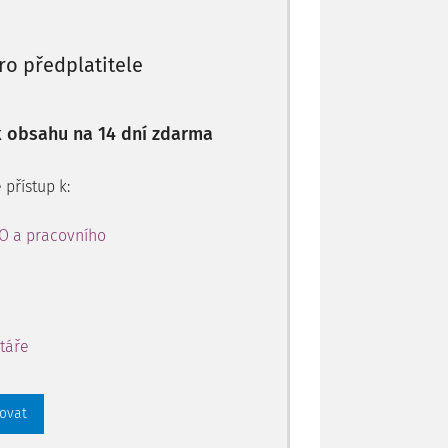
ro předplatitele
 k obsahu na 14 dní zdarma
 přístup k:
PO a pracovního
táře
rovat