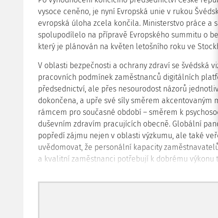
vysoce ceněno, je nyní Evropská unie v rukou Švéds
evropská úloha zcela končila. Ministerstvo práce a s
spolupodílelo na přípravě Evropského summitu o bez
který je plánován na květen letošního roku ve Stoc
V oblasti bezpečnosti a ochrany zdraví se švédská v
pracovních podmínek zaměstnanců digitálních platf
předsednictví, ale přes nesourodost názorů jednotli
dokončena, a upře své síly směrem akcentovaným m
rámcem pro současné období – směrem k psychosoci
duševním zdravím pracujících obecně. Globální pan
popředí zájmu nejen v oblasti výzkumu, ale také veřej
uvědomovat, že personální kapacity zaměstnavatelů
a kvalitní zaměstnanci potřebují k dobrému výkonu t
nepříliš jednodu