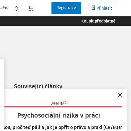
Registrace
ověda
Přihlásit
Koupit předplatné
Související články
Budoucnost bezpečnosti a ochrany zdraví při
práci v Evropě, konference ETUI
WEBINÁŘ
16. 1. 2020
Psychosociální rizika v práci
Bezpečné pracoviště, realita nebo fikce
 jsou, proč teď pálí a jak je opřít o právo a praxi (ČR/EU)?
12. 10. 2016