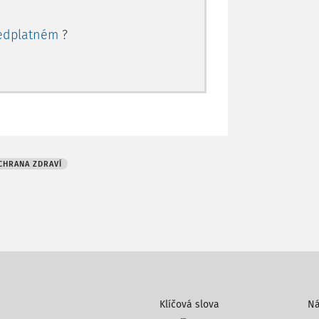
edplatném
?
CHRANA ZDRAVÍ
Klíčová slova
N