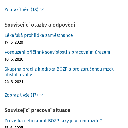
Zobrazit vše (18)
Plánování
Související otázky a odpovědi
Lékařská prohlídka zaměstnance
Behaviorální kompetence
19. 5. 2020
Posouzení příčinné souvislosti s pracovním úrazem
10. 6. 2020
Řízení zainteresovaných
Komunikace
Skupina prací z hlediska BOZP a pro zaručenou mzdu -
stran
obsluha váhy
24. 3. 2021
Zobrazit vše (17)
Osobní výkonnost
Spolupráce s
ostatními
Související pracovní situace
Prověrka nebo audit BOZP, jaký je v tom rozdíl?
15. 9. 2025