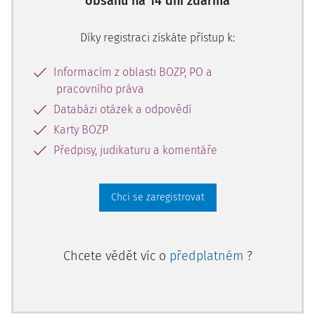
obsahu na 14 dní zdarma
Každá jednotlivá role ve společnosti bude mít svůj vlastní
soubor kompetencí potřebných k efektivnímu výkonu
Díky registraci získáte přístup k:
práce. Kompetenční rámec je navržen tak, aby byl
použitelným souborem standardů, které pomáhají
Informacím z oblasti BOZP, PO a
zaměstnancům a zaměstnavatelům maximalizovat výkon
pracovního práva
a minimalizovat rizika.
Databázi otázek a odpovědí
Nově aktualizovaný kompetenční rámec pokrývá všechny
Karty BOZP
dovednosti, znalosti a chování potřebné pro odborníky v
Předpisy, judikaturu a komentáře
oblasti BOZP. 69 kompetencí je rozděleno do 12 oblastí
napříč technickými, základními a behaviorálními
kategoriemi.
Chci se zaregistrovat
Tabulka: Kompetenční rámec profesionála v oblasti BOZP
Chcete vědět víc o
předplatném
?
Technické kompetence