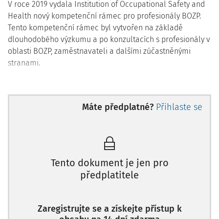
V roce 2019 vydala Institution of Occupational Safety and
Health nový kompetenční rámec pro profesionály BOZP.
Tento kompetenční rámec byl vytvořen na základě
dlouhodobého výzkumu a po konzultacích s profesionály v
oblasti BOZP, zaměstnavateli a dalšími zúčastněnými
stranami.
Poznámka:
Máte předplatné?
Přihlaste se
IOSH – Institution of Occupational Safety and Health je
globální organizace pro profesionály v oblasti BOZP se
sídlem ve Velké Británii.
Kompetenční rámec může pomoci profesionálům v oblasti
BOZP budovat schopnosti a držet krok s rychlými změnami
Tento dokument je jen pro
na pracovišti. Nový kompetenční rámec rozšiřuje
předplatitele
technické dovednosti a zahrnuje „měkké dovednosti“ a
obchodní dovednosti, které profesionálové v oblasti BOZP
Zaregistrujte se a získejte přístup k
potřebují k ovlivňování a řízení změn.