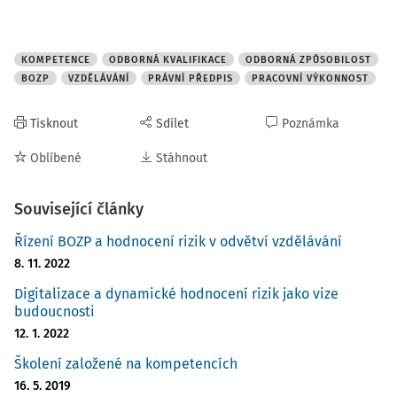
Předpisy BOZP
Kultura
KOMPETENCE
ODBORNÁ KVALIFIKACE
ODBORNÁ ZPŮSOBILOST
BOZP
VZDĚLÁVÁNÍ
PRÁVNÍ PŘEDPIS
PRACOVNÍ VÝKONNOST
Tisknout
Sdílet
Poznámka
Řízení rizik
Udržitelnost
Oblíbené
Stáhnout
Související články
Řízení incidentů
Řízení BOZP a hodnocení rizik v odvětví vzdělávání
8. 11. 2022
Klíčové kompetence
Digitalizace a dynamické hodnocení rizik jako vize
budoucnosti
12. 1. 2022
Školení založené na kompetencích
Strategie
Vedení a řízení
16. 5. 2019