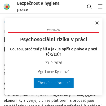
Bezpečnost a hygiena
práce
Menu
Domů
Bezpečnost a hygiena práce
WEBINÁŘ
ŘÍZENÍ RIZIK
+ PŘIDAT VLASTNÍ
Nový kompetenční rámec
Psychosociální rizika v práci
profesionála v oblasti BOZP
Co jsou, proč teď pálí a jak je opřít o právo a praxi
(ČR/EU)?
Ing. Jiří Vala Ph.D.
23. 9. 2026
Vydáno
:
13. 10. 2021
29 minut čtení
Mgr. Lucie Kyselová
Zdroj
:
Bezpečnost a hygiena práce 10/2021
Chci více informací
V posledních letech lze pozorovat dramatické změny ve
světě práce. Změny a transformace, včetně zvýšené
složitosti podnikání, technologického pokroku, gigové
ekonomiky a vyvíjejících se platforem a procesů jsou