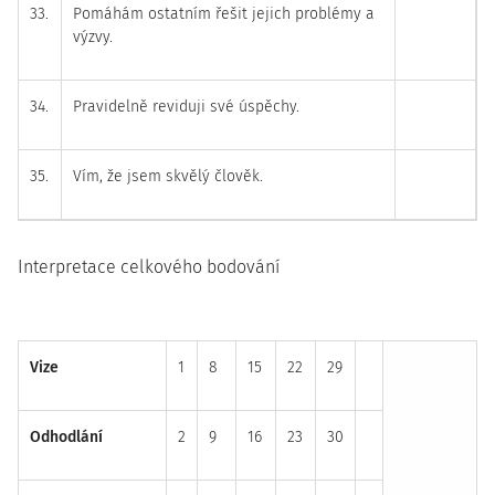
33.
Pomáhám ostatním řešit jejich problémy a
výzvy.
34.
Pravidelně reviduji své úspěchy.
35.
Vím, že jsem skvělý člověk.
Interpretace celkového bodování
Vize
1
8
15
22
29
Odhodlání
2
9
16
23
30