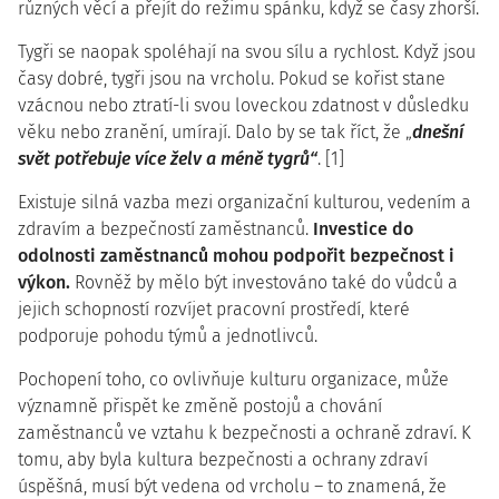
různých věcí a přejít do režimu spánku, když se časy zhorší.
Tygři se naopak spoléhají na svou sílu a rychlost. Když jsou
časy dobré, tygři jsou na vrcholu. Pokud se kořist stane
vzácnou nebo ztratí-li svou loveckou zdatnost v důsledku
věku nebo zranění, umírají. Dalo by se tak říct, že „
dnešní
svět potřebuje více želv a méně tygrů“
. [1]
Existuje silná vazba mezi organizační kulturou, vedením a
zdravím a bezpečností zaměstnanců.
Investice do
odolnosti zaměstnanců mohou podpořit bezpečnost i
výkon.
Rovněž by mělo být investováno také do vůdců a
jejich schopností rozvíjet pracovní prostředí, které
podporuje pohodu týmů a jednotlivců.
Pochopení toho, co ovlivňuje kulturu organizace, může
významně přispět ke změně postojů a chování
zaměstnanců ve vztahu k bezpečnosti a ochraně zdraví. K
tomu, aby byla kultura bezpečnosti a ochrany zdraví
úspěšná, musí být vedena od vrcholu – to znamená, že