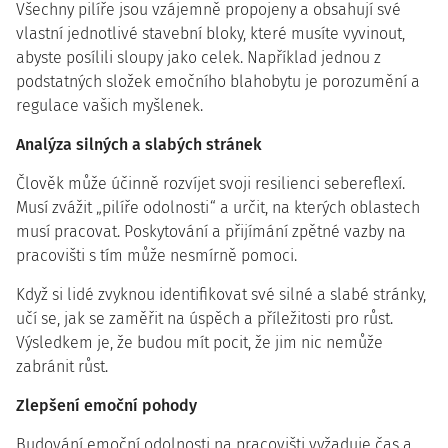
Všechny pilíře jsou vzájemně propojeny a obsahují své
vlastní jednotlivé stavební bloky, které musíte vyvinout,
abyste posílili sloupy jako celek. Například jednou z
podstatných složek emočního blahobytu je porozumění a
regulace vašich myšlenek.
Analýza silných a slabých stránek
Člověk může účinně rozvíjet svoji resilienci sebereflexí.
Musí zvážit „pilíře odolnosti“ a určit, na kterých oblastech
musí pracovat. Poskytování a přijímání zpětné vazby na
pracovišti s tím může nesmírně pomoci.
Když si lidé zvyknou identifikovat své silné a slabé stránky,
učí se, jak se zaměřit na úspěch a příležitosti pro růst.
Výsledkem je, že budou mít pocit, že jim nic nemůže
zabránit růst.
Zlepšení emoční pohody
Budování emoční odolnosti na pracovišti vyžaduje čas a