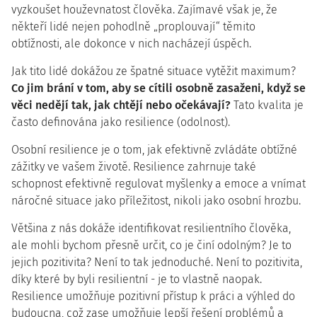
vyzkoušet houževnatost člověka. Zajímavé však je, že
někteří lidé nejen pohodlně „proplouvají“ těmito
obtížnosti, ale dokonce v nich nacházejí úspěch.
Jak tito lidé dokážou ze špatné situace vytěžit maximum?
Co jim brání v tom, aby se cítili osobně zasaženi, když se
věci nedějí tak, jak chtějí nebo očekávají?
Tato kvalita je
často definována jako resilience (odolnost).
Osobní resilience je o tom, jak efektivně zvládáte obtížné
zážitky ve vašem životě. Resilience zahrnuje také
schopnost efektivně regulovat myšlenky a emoce a vnímat
náročné situace jako příležitost, nikoli jako osobní hrozbu.
Většina z nás dokáže identifikovat resilientního člověka,
ale mohli bychom přesně určit, co je činí odolným? Je to
jejich pozitivita? Není to tak jednoduché. Není to pozitivita,
díky které by byli resilientní - je to vlastně naopak.
Resilience umožňuje pozitivní přístup k práci a výhled do
budoucna, což zase umožňuje lepší řešení problémů a