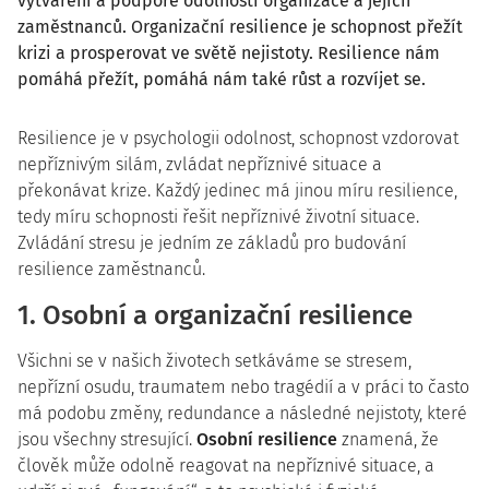
vytváření a podpoře odolnosti organizace a jejích
zaměstnanců. Organizační resilience je schopnost přežít
krizi a prosperovat ve světě nejistoty. Resilience nám
pomáhá přežít, pomáhá nám také růst a rozvíjet se.
Resilience je v psychologii odolnost, schopnost vzdorovat
nepříznivým silám, zvládat nepříznivé situace a
překonávat krize. Každý jedinec má jinou míru resilience,
tedy míru schopnosti řešit nepříznivé životní situace.
Zvládání stresu je jedním ze základů pro budování
resilience zaměstnanců.
1. Osobní a organizační resilience
Všichni se v našich životech setkáváme se stresem,
nepřízní osudu, traumatem nebo tragédií a v práci to často
má podobu změny, redundance a následné nejistoty, které
jsou všechny stresující.
Osobní resilience
znamená, že
člověk může odolně reagovat na nepříznivé situace, a