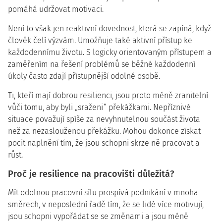
pomáhá udržovat motivaci.
Není to však jen reaktivní dovednost, která se zapíná, když
člověk čelí výzvám. Umožňuje také aktivní přístup ke
každodennímu životu. S logicky orientovaným přístupem a
zaměřením na řešení problémů se běžné každodenní
úkoly často zdají přístupnější odolné osobě.
Ti, kteří mají dobrou resilienci, jsou proto méně zranitelní
vůči tomu, aby byli „sraženi“ překážkami. Nepříznivé
situace považují spíše za nevyhnutelnou součást života
než za nezaslouženou překážku. Mohou dokonce získat
pocit naplnění tím, že jsou schopni skrze ně pracovat a
růst.
Proč je resilience na pracovišti důležitá?
Mít odolnou pracovní sílu prospívá podnikání v mnoha
směrech, v neposlední řadě tím, že se lidé více motivují,
jsou schopni vypořádat se se změnami a jsou méně