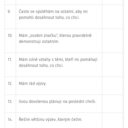
9.
Často se spoléhám na ostatní, aby mi
pomohli dosáhnout toho, co chci.
10.
Mám „osobní značku“, kterou pravidelně
demonstruji ostatním.
11.
Mám silné vztahy s těmi, kteří mi pomáhají
dosáhnout toho, co chci.
12.
Mám rád výzvy.
13.
Svou dovolenou plánuji na poslední chvíli.
14.
Řeším většinu výzev, kterým čelím.