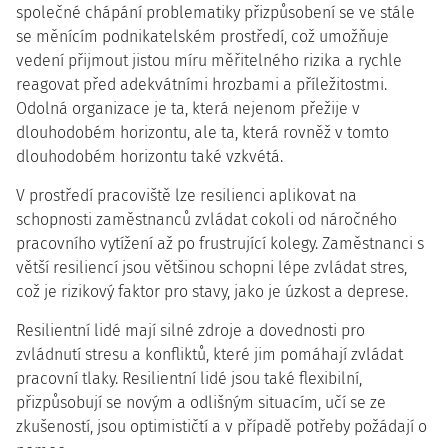
společné chápání problematiky přizpůsobení se ve stále
se měnícím podnikatelském prostředí, což umožňuje
vedení přijmout jistou míru měřitelného rizika a rychle
reagovat před adekvátními hrozbami a příležitostmi.
Odolná organizace je ta, která nejenom přežije v
dlouhodobém horizontu, ale ta, která rovněž v tomto
dlouhodobém horizontu také vzkvétá.
V prostředí pracoviště lze resilienci aplikovat na
schopnosti zaměstnanců zvládat cokoli od náročného
pracovního vytížení až po frustrující kolegy. Zaměstnanci s
větší resiliencí jsou většinou schopni lépe zvládat stres,
což je rizikový faktor pro stavy, jako je úzkost a deprese.
Resilientní lidé mají silné zdroje a dovednosti pro
zvládnutí stresu a konfliktů, které jim pomáhají zvládat
pracovní tlaky. Resilientní lidé jsou také flexibilní,
přizpůsobují se novým a odlišným situacím, učí se ze
zkušeností, jsou optimističtí a v případě potřeby požádají o