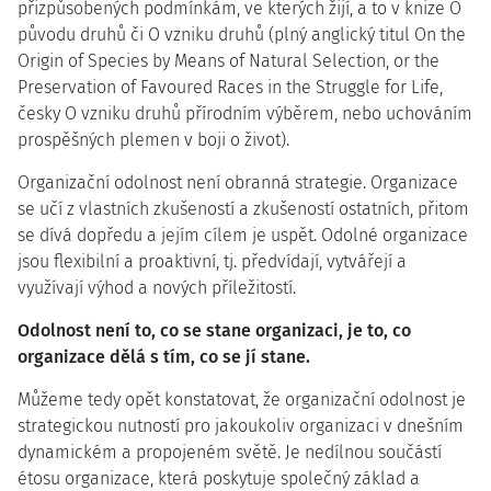
přizpůsobených podmínkám, ve kterých žijí, a to v knize O
původu druhů či O vzniku druhů (plný anglický titul On the
Origin of Species by Means of Natural Selection, or the
Preservation of Favoured Races in the Struggle for Life,
česky O vzniku druhů přírodním výběrem, nebo uchováním
prospěšných plemen v boji o život).
Organizační odolnost není obranná strategie. Organizace
se učí z vlastních zkušeností a zkušeností ostatních, přitom
se dívá dopředu a jejím cílem je uspět. Odolné organizace
jsou flexibilní a proaktivní, tj. předvídají, vytvářejí a
využívají výhod a nových příležitostí.
Odolnost není to, co se stane organizaci, je to, co
organizace dělá s tím, co se jí stane.
Můžeme tedy opět konstatovat, že organizační odolnost je
strategickou nutností pro jakoukoliv organizaci v dnešním
dynamickém a propojeném světě. Je nedílnou součástí
étosu organizace, která poskytuje společný základ a