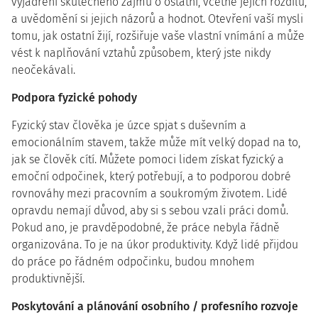
vyjádření skutečného zájmu o ostatní, včetně jejich rozdílů,
a uvědomění si jejich názorů a hodnot. Otevření vaší mysli
tomu, jak ostatní žijí, rozšiřuje vaše vlastní vnímání a může
vést k naplňování vztahů způsobem, který jste nikdy
neočekávali.
Podpora fyzické pohody
Fyzický stav člověka je úzce spjat s duševním a
emocionálním stavem, takže může mít velký dopad na to,
jak se člověk cítí. Můžete pomoci lidem získat fyzický a
emoční odpočinek, který potřebují, a to podporou dobré
rovnováhy mezi pracovním a soukromým životem. Lidé
opravdu nemají důvod, aby si s sebou vzali práci domů.
Pokud ano, je pravděpodobné, že práce nebyla řádně
organizována. To je na úkor produktivity. Když lidé přijdou
do práce po řádném odpočinku, budou mnohem
produktivnější.
Poskytování a plánování osobního / profesního rozvoje