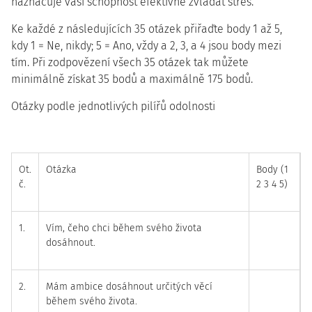
naznačuje vaši schopnost efektivně zvládat stres.
Ke každé z následujících 35 otázek přiřaďte body 1 až 5,
kdy 1 = Ne, nikdy; 5 = Ano, vždy a 2, 3, a 4 jsou body mezi
tím. Při zodpovězení všech 35 otázek tak můžete
minimálně získat 35 bodů a maximálně 175 bodů.
Otázky podle jednotlivých pilířů odolnosti
Ot.
Otázka
Body (1
č.
2 3 4 5)
1.
Vím, čeho chci během svého života
dosáhnout.
2.
Mám ambice dosáhnout určitých věcí
během svého života.