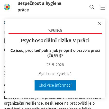
Bezpečnost a hygiena
práce
Menu
Domů
Bezpečnost a hygiena práce
WEBINÁŘ
OCHRANA ZDRAVÍ
+ PŘIDAT VLASTNÍ
Resilience, osobní a organizační
Psychosociální rizika v práci
odolnost na pracovišti
Co jsou, proč teď pálí a jak je opřít o právo a praxi
(ČR/EU)?
Ing. Jiří Vala Ph.D.
23. 9. 2026
Vydáno
:
8. 4. 2020
27 minut čtení
Mgr. Lucie Kyselová
Zdroj
:
Bezpečnost a hygiena práce 4/2020
Chci více informací
Společnosti v průběhu svého vývoje procházejí krizovými
obdobími. Pro zmírňování negativních následků těchto
krizových období je na pracovištích budována osobní a
organizační resilience. Resilience na pracovišti je o