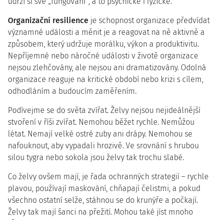
udrží si své „fungování“, a to psychické i fyzické.
Organizační resilience
je schopnost organizace předvídat
významné události a měnit je a reagovat na ně aktivně a
způsobem, který udržuje morálku, výkon a produktivitu.
Nepříjemné nebo náročné události v životě organizace
nejsou zlehčovány, ale nejsou ani dramatizovány. Odolná
organizace reaguje na kritické období nebo krizi s cílem,
odhodláním a budoucím zaměřením.
Podívejme se do světa zvířat. Želvy nejsou nejideálnější
stvoření v říši zvířat. Nemohou běžet rychle. Nemůžou
létat. Nemají velké ostré zuby ani drápy. Nemohou se
nafouknout, aby vypadali hrozivě. Ve srovnání s hrubou
silou tygra nebo sokola jsou želvy tak trochu slabé.
Co želvy ovšem mají, je řada ochranných strategií – rychle
plavou, používají maskování, chňapají čelistmi, a pokud
všechno ostatní selže, stáhnou se do krunýře a počkají.
Želvy tak mají šanci na přežití. Mohou také jíst mnoho