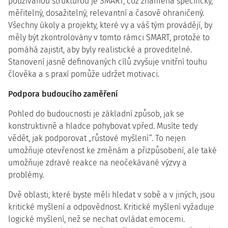
používanou strukturou je SMART, což znamená specifický,
měřitelný, dosažitelný, relevantní a časově ohraničený.
Všechny úkoly a projekty, které vy a váš tým provádějí, by
měly být zkontrolovány v tomto rámci SMART, protože to
pomáhá zajistit, aby byly realistické a proveditelné.
Stanovení jasně definovaných cílů zvyšuje vnitřní touhu
člověka a s praxí pomůže udržet motivaci.
Podpora budoucího zaměření
Pohled do budoucnosti je základní způsob, jak se
konstruktivně a hladce pohybovat vpřed. Musíte tedy
vědět, jak podporovat „růstové myšlení“. To nejen
umožňuje otevřenost ke změnám a přizpůsobení, ale také
umožňuje zdravé reakce na neočekávané výzvy a
problémy.
Dvě oblasti, které byste měli hledat v sobě a v jiných, jsou
kritické myšlení a odpovědnost. Kritické myšlení vyžaduje
logické myšlení, než se nechat ovládat emocemi.