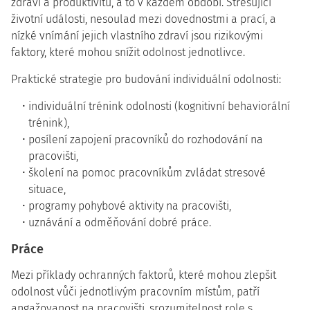
zdraví a produktivitu, a to v každém období. Stresující
životní události, nesoulad mezi dovednostmi a prací, a
nízké vnímání jejich vlastního zdraví jsou rizikovými
faktory, které mohou snížit odolnost jednotlivce.
Praktické strategie pro budování individuální odolnosti:
individuální trénink odolnosti (kognitivní behaviorální
trénink),
posílení zapojení pracovníků do rozhodování na
pracovišti,
školení na pomoc pracovníkům zvládat stresové
situace,
programy pohybové aktivity na pracovišti,
uznávání a odměňování dobré práce.
Práce
Mezi příklady ochranných faktorů, které mohou zlepšit
odolnost vůči jednotlivým pracovním místům, patří
angažovanost na pracovišti, srozumitelnost role s