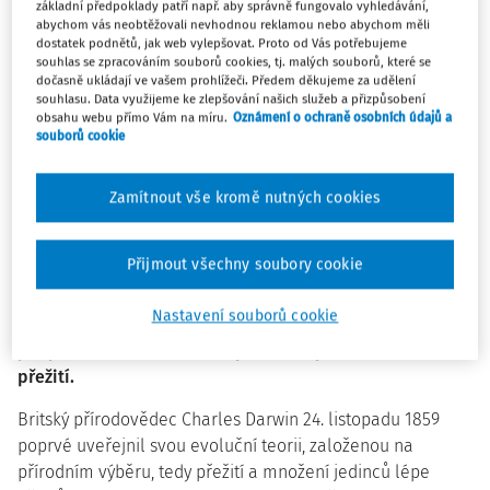
důležitými faktory, které ovlivňují jejich přístup k práci, a
základní předpoklady patří např. aby správně fungovalo vyhledávání,
abychom vás neobtěžovali nevhodnou reklamou nebo abychom měli
nakonec i jejich zdravotní stav a bezpečný výkon.
dostatek podnětů, jak web vylepšovat. Proto od Vás potřebujeme
souhlas se zpracováním souborů cookies, tj. malých souborů, které se
Organizační odolnost je schopnost organizace uspět v
dočasně ukládají ve vašem prohlížeči. Předem děkujeme za udělení
dnešním dynamickém a propojeném světě. Organizace
souhlasu. Data využijeme ke zlepšování našich služeb a přizpůsobení
obsahu webu přímo Vám na míru.
Oznámení o ochraně osobních údajů a
přijímá nejlepší praktiky k zajištění jejího neustálého
souborů cookie
zlepšování. Odolnost je strategickou nutností pro
jakoukoliv organizaci a musí se stát její nedílnou součástí.
Zamítnout vše kromě nutných cookies
Organizační odolnost umožňuje vedení přijmout jistou
míru měřitelného rizika a rychle reagovat na případné
hrozby a nadcházející příležitosti.
Přijmout všechny soubory cookie
Organizační odolnost je zapotřebí k přežití v dnešním
Nastavení souborů cookie
světě.
Organizační odolnost je darwinistická ve smyslu
přizpůsobení se měnícímu prostředí pro dlouhodobé
přežití.
Britský přírodovědec Charles Darwin 24. listopadu 1859
poprvé uveřejnil svou evoluční teorii, založenou na
přírodním výběru, tedy přežití a množení jedinců lépe