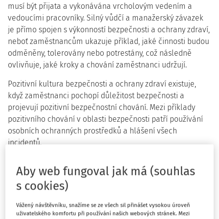
musí být přijata a vykonávána vrcholovým vedením a
vedoucími pracovníky. Silný vůdčí a manažerský závazek
je přímo spojen s výkonností bezpečnosti a ochrany zdraví,
neboť zaměstnancům ukazuje příklad, jaké činnosti budou
odměněny, tolerovány nebo potrestány, což následně
ovlivňuje, jaké kroky a chování zaměstnanci udržují.
Pozitivní kultura bezpečnosti a ochrany zdraví existuje,
když zaměstnanci pochopí důležitost bezpečnosti a
projevují pozitivní bezpečnostní chování. Mezi příklady
pozitivního chování v oblasti bezpečnosti patří používání
osobních ochranných prostředků a hlášení všech
incidentů.
Efektivní řízení rizik závisí částečně na chování jednotlivců
Aby web fungoval jak má (souhlas
v organizaci. Špatně navržené zařízení nebo operace,
s cookies)
špatné systémy a špatné pracovní podmínky mohou
všechny povzbudit v nebezpečném chování. Postoje a
Vážený návštěvníku, snažíme se ze všech sil přinášet vysokou úroveň
hodnoty organizace, týkající se bezpečné práce, jsou
uživatelského komfortu při používání našich webových stránek. Mezi