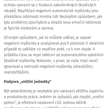
ochotu vymanit se z hluboce zakořeněných škodlivých
návyků. Například negativní automatické myšlenky jsou
překážkou odolnosti mnoha lidí. Nejlepším způsobem, jak
tyto problémy zpochybnit a zlepšit svou emoční odolnost,
je fyzické sledování a oprava.
Účinným způsobem, jak to můžete udělat, je zapsat
negativní myšlenky a analyzovat jejich platnost. V ideálním
případě to uděláte co nejdříve poté, co k nim dojde. V
průběhu času se mysl odkloní od automatického vytváření
škodlivé myšlenky. Nakonec, s praxí, se vaše mysl naučí
ignorovat a nahradit negativní myšlenky zdravějšími,
realističtějšími.
Podpora „vnitřní jednotky“
Být sebevědomý je nezbytné pro nalezení většího úspěchu
a produktivity práce. Jedním ze způsobů, jak zlepšit „vnitřní
pohon“, je efektivní nastavení cílů. Jednou běžně