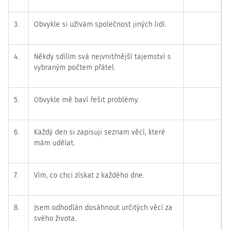
3.
Obvykle si užívám společnost jiných lidí.
4.
Někdy sdílím svá nejvnitřnější tajemství s
vybraným počtem přátel.
5.
Obvykle mě baví řešit problémy.
6.
Každý den si zapisuji seznam věcí, které
mám udělat.
7.
Vím, co chci získat z každého dne.
8.
Jsem odhodlán dosáhnout určitých věcí za
svého života.