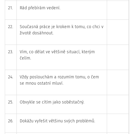
21.
Rád přebírám vedení.
22.
Současná práce je krokem k tomu, co chci v
životě dosáhnout.
23.
Vím, co dělat ve většině situací, kterým
čelím.
24.
Vždy poslouchám a rozumím tomu, o čem
se mnou ostatní mluví.
25.
Obvykle se cítím jako soběstačný.
26.
Dokážu vyřešit většinu svých problémů.