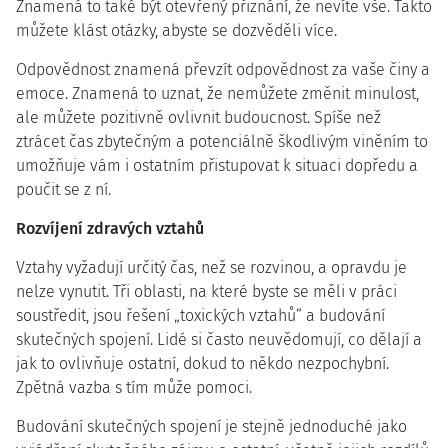
Znamená to také být otevřený přiznání, že nevíte vše. Takto
můžete klást otázky, abyste se dozvěděli více.
Odpovědnost znamená převzít odpovědnost za vaše činy a
emoce. Znamená to uznat, že nemůžete změnit minulost,
ale můžete pozitivně ovlivnit budoucnost. Spíše než
ztrácet čas zbytečným a potenciálně škodlivým viněním to
umožňuje vám i ostatním přistupovat k situaci dopředu a
poučit se z ní.
Rozvíjení zdravých vztahů
Vztahy vyžadují určitý čas, než se rozvinou, a opravdu je
nelze vynutit. Tři oblasti, na které byste se měli v práci
soustředit, jsou řešení „toxických vztahů“ a budování
skutečných spojení. Lidé si často neuvědomují, co dělají a
jak to ovlivňuje ostatní, dokud to někdo nezpochybní.
Zpětná vazba s tím může pomoci.
Budování skutečných spojení je stejně jednoduché jako