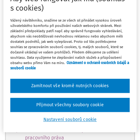
s cookies)
Vážený návštěvníku, snažíme se ze všech sil přinášet vysokou úroveň
Máte předplatné?
Přihlaste se
uživatelského komfortu při používání našich webových stránek. Mezi
základní předpoklady patří např. aby správně fungovalo vyhledávání,
abychom vás neobtěžovali nevhodnou reklamou nebo abychom měli
dostatek podnětů, jak web vylepšovat. Proto od Vás potřebujeme
souhlas se zpracováním souborů cookies, tj. malých souborů, které se
dočasně ukládají ve vašem prohlížeči. Předem děkujeme za udělení
souhlasu. Data využijeme ke zlepšování našich služeb a přizpůsobení
Tento dokument je jen pro
obsahu webu přímo Vám na míru.
Oznámení o ochraně osobních údajů a
souborů cookie
předplatitele
Zamítnout vše kromě nutných cookies
Zaregistrujte se a získejte přístup k
obsahu na 14 dní zdarma
Přijmout všechny soubory cookie
Díky registraci získáte přístup k:
Nastavení souborů cookie
Informacím z oblasti BOZP, PO a
pracovního práva