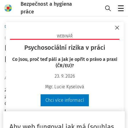
Bezpečnost a hygiena
práce
Menu
Domů
Praktické nástroje
Pracovní situace
WEBINÁŘ
ZEMĚDĚLSTVÍ A LESNICTVÍ
+ PŘIDAT VLASTNÍ
Lesnictví a poskytování první
Psychosociální rizika v práci
pomoci
Co jsou, proč teď pálí a jak je opřít o právo a praxi
(ČR/EU)?
Ing. Jiří Vala Ph.D.
23. 9. 2026
Aktuální k
:
7. 11. 2025
Mgr. Lucie Kyselová
Zaměstnavatel musí před zahájením prací seznámit
zaměstnance se způsobem zajišťování první pomoci.
Chci více informací
Osamoceného zaměstnance nebo samostatně
pracujícího zaměstnance musí zaměstnavatel seznámit s
pravidly pro dorozumívání mezi zaměstnanci na
pracovišti nebo pro dorozumívání se zaměstnavatelem.
Aby web fungoval jak má (souhlas