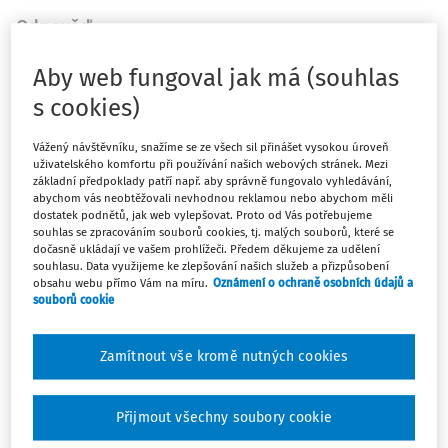
Odpověď
Aby web fungoval jak má (souhlas
Máte předplatné?
Přihlaste se
s cookies)
Vážený návštěvníku, snažíme se ze všech sil přinášet vysokou úroveň
uživatelského komfortu při používání našich webových stránek. Mezi
základní předpoklady patří např. aby správně fungovalo vyhledávání,
abychom vás neobtěžovali nevhodnou reklamou nebo abychom měli
Tento dokument je jen pro
dostatek podnětů, jak web vylepšovat. Proto od Vás potřebujeme
souhlas se zpracováním souborů cookies, tj. malých souborů, které se
předplatitele
dočasně ukládají ve vašem prohlížeči. Předem děkujeme za udělení
souhlasu. Data využijeme ke zlepšování našich služeb a přizpůsobení
obsahu webu přímo Vám na míru.
Oznámení o ochraně osobních údajů a
souborů cookie
Zaregistrujte se a získejte přístup k
obsahu na 14 dní zdarma
Zamítnout vše kromě nutných cookies
Díky registraci získáte přístup k:
Přijmout všechny soubory cookie
Informacím z oblasti BOZP, PO a