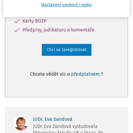
pracovního práva
Nastavení souborů cookie
Databázi otázek a odpovědí
Karty BOZP
Předpisy, judikaturu a komentáře
Chci se zaregistrovat
Chcete vědět víc o
předplatném
?
JUDr. Eva Dandová
JUDr. Eva Dandová vystudovala
Právnickou fakultu UK v Praze. Po