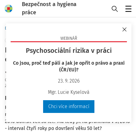
Bezpečnost a hygiena
práce
Menu
Domů
Otázky a odpovědi
WEBINÁŘ
+ PŘIDAT VLASTNÍ
Periodická prohlídka zaměstnance po
Psychosociální rizika v práci
dovršení 50 let věku
Co jsou, proč teď pálí a jak je opřít o právo a praxi
(ČR/EU)?
JUDr. Eva Dandová
OaO ID
:
20587
23. 9. 2026
Zodpovězeno
:
13. 11. 2017
Mgr. Lucie Kyselová
Plné znění otázky
Chci více informací
Kdy má jít zaměstnanec na periodickou prohlídku, pokud
nastoupil a vstupní prohlídku měl v květnu 2014, v roce
2016 dovršil věk 50 let? Má tedy jít na prohlídku v 5/2018
- interval čtyři roky po dovršení věku 50 let?