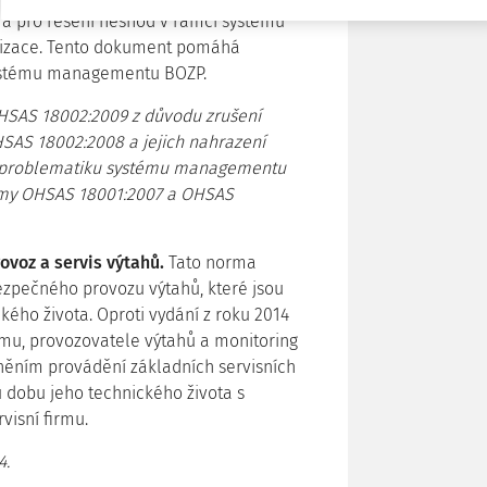
ZP a pro řešení neshod v rámci systému
nizace. Tento dokument pomáhá
systému managementu BOZP.
HSAS 18002:2009 z důvodu zrušení
SAS 18002:2008 a jejich nahrazení
á problematiku systému managementu
normy OHSAS 18001:2007 a OHSAS
ovoz a servis výtahů.
Tato norma
ezpečného provozu výtahů, které jsou
ckého života. Oproti vydání z roku 2014
irmu, provozovatele výtahů a monitoring
něním provádění základních servisních
u dobu jeho technického života s
visní firmu.
4.