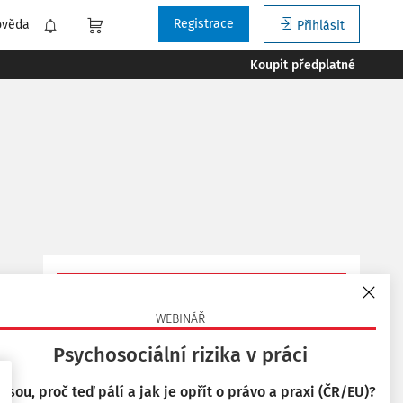
Registrace
ověda
Přihlásit
Koupit předplatné
Vyzkoušejte aplikaci
Bezpečnost a hygiena práce
WEBINÁŘ
na 14 dní zdarma.
Psychosociální rizika v práci
 jsou, proč teď pálí a jak je opřít o právo a praxi (ČR/EU)?
Chci přístup zdarma