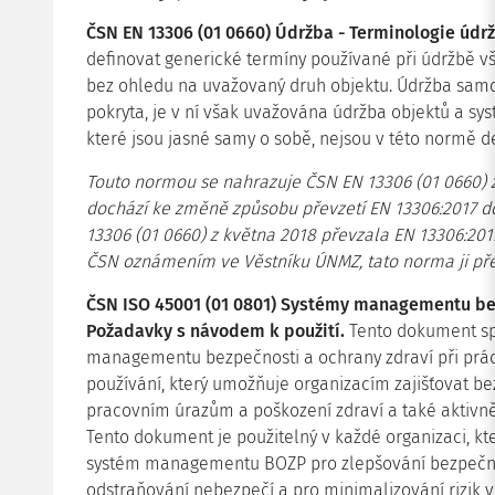
ČSN EN 13306 (01 0660) Údržba - Terminologie údrž
definovat generické termíny používané při údržbě 
bez ohledu na uvažovaný druh objektu. Údržba sam
pokryta, je v ní však uvažována údržba objektů a sy
které jsou jasné samy o sobě, nejsou v této normě d
Touto normou se nahrazuje ČSN EN 13306 (01 0660) z
dochází ke změně způsobu převzetí EN 13306:2017 
13306 (01 0660) z května 2018 převzala EN 13306:20
ČSN oznámením ve Věstníku ÚNMZ, tato norma ji p
ČSN ISO 45001 (01 0801) Systémy managementu bezp
Požadavky s návodem k použití.
Tento dokument sp
managementu bezpečnosti a ochrany zdraví při prác
používání, který umožňuje organizacím zajišťovat be
pracovním úrazům a poškození zdraví a také aktivně
Tento dokument je použitelný v každé organizaci, kte
systém managementu BOZP pro zlepšování bezpečnost
odstraňování nebezpečí a pro minimalizování rizik 