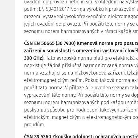
uvádění do provozu nebo in situ s ohledem na vys
polím: EN 50401:2017 Norma výrobku k prokazování s
mezemi vystavení vysokofrekvenčním elektromagnet
jejich uvádění do provozu. Při použití této normy s
seznamu norem harmonizovaných v rámci každé sm
ČSN EN 50665 (36 7930) Kmenová norma pro posuzo
zařízení v souvislosti s omezeními vystavení člov
300 GHz).
Tato evropská norma platí pro elektrická a
neexistuje žádná příslušná harmonizovaná norma v
norma vztahující se na nízkovýkonová zařízení, týkaj
elektromagnetickým polím. Pokud taková norma exist
použít tato norma. V příloze A je uveden seznam t
vypracování této normy. Při použití této normy se 
seznamu norem harmonizovaných pod každou směrn
poskytnutí způsobu pro hodnocení takových zařízení
elektrickým, magnetickým a elektromagnetickým p
proudům.
ČSN 39 5360 Zkoušky odolnosti ochranných prostře