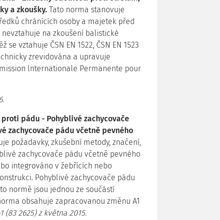
ky a zkoušky.
Tato norma stanovuje
ředků chránících osoby a majetek před
e nevztahuje na zkoušení balistické
něž se vztahuje ČSN EN 1522, ČSN EN 1523
technicky zrevidována a upravuje
mmission lnternationale Permanente pour
6.
 proti pádu - Pohyblivé zachycovače
livé zachycovače pádu včetně pevného
je požadavky, zkušební metody, značení,
yblivé zachycovače pádu včetně pevného
ebo integrováno v žebřících nebo
onstrukci. Pohyblivé zachycovače pádu
éto normě jsou jednou ze součástí
 norma obsahuje zapracovanou změnu A1
 (83 2625) z května 2015.