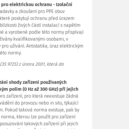
pro elektrickou ochranu - Izolační
žadavky a zkoušení pro PPE obuv
 které poskytují ochranu před úrazem
ízkosti živých částí instalací s napětím
é a vyrobené podle této normy přispívají
žívány kvalifikovanými osobami, v
o užívání. Antistatika, úraz elektrickým
éto normy.
(35 9725) z února 2001, která do
ání shody zařízení používaných
m polím (0 Hz až 300 GHz) při jejich
ro zařízení, pro která neexistuje žádná
ádění do provozu nebo in situ, týkající
. Pokud taková norma existuje, pak by
norma, kterou lze použít pro zařízení
posuzování takových zařízení při jejich