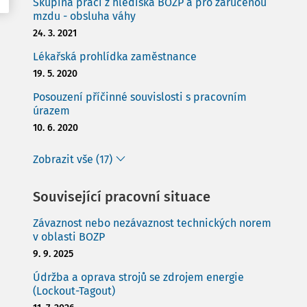
Skupina prací z hlediska BOZP a pro zaručenou
mzdu - obsluha váhy
24. 3. 2021
Lékařská prohlídka zaměstnance
19. 5. 2020
Posouzení příčinné souvislosti s pracovním
úrazem
10. 6. 2020
Zobrazit vše (17)
Související pracovní situace
Závaznost nebo nezávaznost technických norem
v oblasti BOZP
9. 9. 2025
Údržba a oprava strojů se zdrojem energie
(Lockout-Tagout)