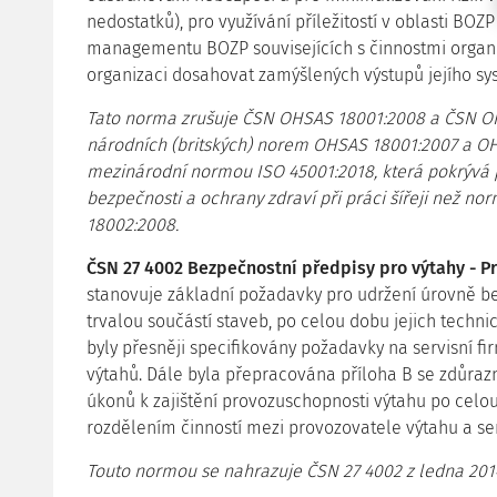
nedostatků), pro využívání příležitostí v oblasti BO
managementu BOZP souvisejících s činnostmi orga
organizaci dosahovat zamýšlených výstupů jejího 
Tato norma zrušuje ČSN OHSAS 18001:2008 a ČSN O
národních (britských) norem OHSAS 18001:2007 a OH
mezinárodní normou ISO 45001:2018, která pokrýv
bezpečnosti a ochrany zdraví při práci šířeji než 
18002:2008.
ČSN 27 4002 Bezpečnostní předpisy pro výtahy - Pr
stanovuje základní požadavky pro udržení úrovně b
trvalou součástí staveb, po celou dobu jejich techni
byly přesněji specifikovány požadavky na servisní f
výtahů. Dále byla přepracována příloha B se zdůraz
úkonů k zajištění provozuschopnosti výtahu po celo
rozdělením činností mezi provozovatele výtahu a ser
Touto normou se nahrazuje ČSN 27 4002 z ledna 201