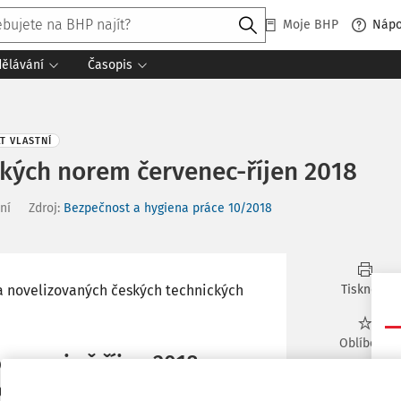
Moje BHP
Náp
dělávání
Časopis
AT VLASTNÍ
kých norem červenec-říjen 2018
ní
Zdroj
:
Bezpečnost a hygiena práce 10/2018
a novelizovaných českých technických
Tisknout
Oblíbené
rvenci až říjnu 2018
o znaku)
Co
Sdílet