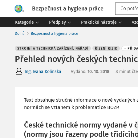
Bezpečnost a hygiena práce
Kategorie
Předpisy
Praktické nástroje
Vz
Domů
Bezpečnost a hygiena práce
STROJNÍ A TECHNICKÁ ZAŘÍZENÍ, NÁŘADÍ
ŘÍZENÍ RIZIK
+ PŘID
Přehled nových českých technic
Ing. Ivana Kolínská
Vydáno
:
10. 10. 2018
8 minut čte
Text obsahuje stručné informace o nově vydaných 
normách se vztahem k problematice BOZP.
České technické normy vydané v če
(normy jsou řazeny podle třídícíh