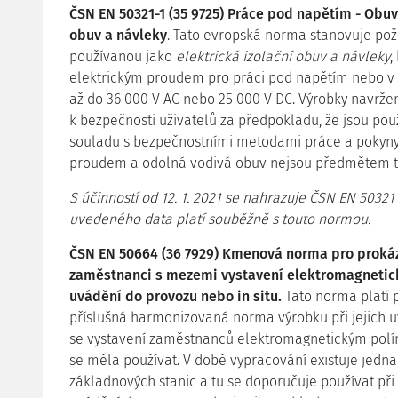
ČSN EN 50321-1 (35 9725) Práce pod napětím - Obuv 
obuv a návleky
. Tato evropská norma stanovuje po
používanou jako
elektrická izolační obuv a návleky
,
elektrickým proudem pro práci pod napětím nebo v bl
až do 36 000 V AC nebo 25 000 V DC. Výrobky navržen
k bezpečnosti uživatelů za předpokladu, že jsou pou
souladu s bezpečnostními metodami práce a pokyny pr
proudem a odolná vodivá obuv nejsou předmětem t
S účinností od 12. 1. 2021 se nahrazuje ČSN EN 50321 
uvedeného data platí souběžně s touto normou.
ČSN EN 50664 (36 7929) Kmenová norma pro prokáz
zaměstnanci s mezemi vystavení elektromagnetický
uvádění do provozu nebo in situ.
Tato norma platí p
příslušná harmonizovaná norma výrobku při jejich uv
se vystavení zaměstnanců elektromagnetickým polím
se měla používat. V době vypracování existuje jedna 
základnových stanic a tu se doporučuje používat při 