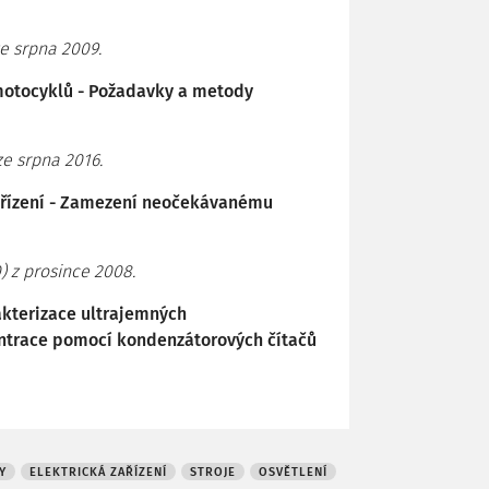
e srpna 2009.
 motocyklů - Požadavky a metody
e srpna 2016.
zařízení - Zamezení neočekávanému
 z prosince 2008.
akterizace ultrajemných
ntrace pomocí kondenzátorových čítačů
Y
ELEKTRICKÁ ZAŘÍZENÍ
STROJE
OSVĚTLENÍ