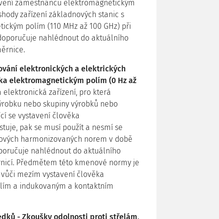
tavení zaměstnanců elektromagnetickým
hody zařízení základnových stanic s
ickým polím (110 MHz až 100 GHz) při
e doporučuje nahlédnout do aktuálního
ěrnice.
vání elektronických a elektrických
ěka elektromagnetickým polím (0 Hz až
 elektronická zařízení, pro která
ýrobku nebo skupiny výrobků nebo
ící se vystavení člověka
uje, pak se musí použít a nesmí se
akových harmonizovaných norem v době
doporučuje nahlédnout do aktuálního
icí. Předmětem této kmenové normy je
 vůči mezím vystavení člověka
olím a indukovaným a kontaktním
dků - Zkoušky odolnosti proti střelám,