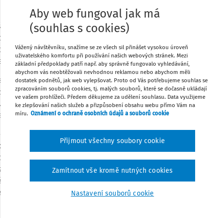
Aby web fungoval jak má
by.
Účelem této evropské normy je
(souhlas s cookies)
všeho druhu a při managementu údržby
Stáhnout
otného softwaru není touto normou
Vážený návštěvníku, snažíme se ze všech sil přinášet vysokou úroveň
stémů obsahujících software. Termíny,
uživatelského komfortu při používání našich webových stránek. Mezi
Poznámka
efinovány.
základní předpoklady patří např. aby správně fungovalo vyhledávání,
abychom vás neobtěžovali nevhodnou reklamou nebo abychom měli
 května 2018. Proti předchozí normě
dostatek podnětů, jak web vylepšovat. Proto od Vás potřebujeme souhlas se
zpracováním souborů cookies, tj. malých souborů, které se dočasně ukládají
do soustavy norem ČSN. Zatímco ČSN EN
ve vašem prohlížeči. Předem děkujeme za udělení souhlasu. Data využijeme
17 schválením k přímému používání jako
ke zlepšování našich služeb a přizpůsobení obsahu webu přímo Vám na
míru.
Oznámení o ochraně osobních údajů a souborů cookie
řejímá překladem
.
ečnosti a ochrany zdraví při práci -
Přijmout všechny soubory cookie
ecifikuje požadavky na systém
i (BOZP) a poskytuje návod k jeho
zpečná a zdravá pracoviště, zabránit
Zamítnout vše kromě nutných cookies
 zlepšovat výkonnost v oblasti BOZP.
rá hodlá vytvořit, zavést a udržovat
Nastavení souborů cookie
i a ochrany zdraví při práci, pro
v oblasti BOZP (včetně systémových