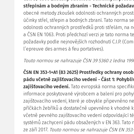
střepinám a bodným zbraním - Technické požadav
obecné metody zkoušek odolnosti ochranných prost
účinky střel, střepin a bodných zbraní. Tato norma s
odolnosti ochranných prostředků proti střelám, na 
a ČSN EN 1063. Proti předchozí verzi je tato norma 
požadavky podle nejnovějších rozhodnutí C.I.P. (Co
l’epreuve des armes á feu portatives).
Touto normou se nahrazuje ČSN 39 5360 z ledna 199
ČSN EN 353-1+A1 (83 2625) Prostředky ochrany osob
pádu včetně zajišťovacího vedení - Část 1: Pohyb
zajišťovacího vedení.
Tato evropská norma specifiku
informace poskytované výrobcem a balení pro poh
zajišťovacího vedení, které je obvykle připevněno n
příčkách žebříků a dostatečně upevněno k vhodné k
včetně pevného zajišťovacího vedení odpovídající t
systémů zachycení pádu obsažených v EN 363. Tato
ze září 2017.
Touto normou se nahrazuje ČSN EN 353-1