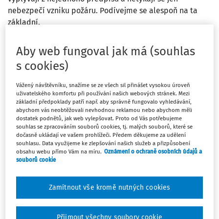
nebezpečí vzniku požáru. Podívejme se alespoň na ta
základní.
Požadavky na zajištění bezpečnosti jak z oblasti požární
Aby web fungoval jak má (souhlas
ochrany, tak i z oblastí bezpečnosti a ochrany zdraví při
s cookies)
práci stanovují především stále platná vyhláška ČÚBP č.
48/1982 Sb.
, kterou se stanoví základní požadavky k
Vážený návštěvníku, snažíme se ze všech sil přinášet vysokou úroveň
uživatelského komfortu při používání našich webových stránek. Mezi
zajištění bezpečnosti práce a technických zařízení, ve
základní předpoklady patří např. aby správně fungovalo vyhledávání,
znění pozdějších předpisů (§ 110 až 117), vyhláška
abychom vás neobtěžovali nevhodnou reklamou nebo abychom měli
Ministerstva vnitra č.
87/2000 Sb.
, kterou se stanoví
dostatek podnětů, jak web vylepšovat. Proto od Vás potřebujeme
souhlas se zpracováním souborů cookies, tj. malých souborů, které se
podmínky požární bezpečnosti při svařování a nahřívání
dočasně ukládají ve vašem prohlížeči. Předem děkujeme za udělení
živic v tavných nádobách a
ČSN 05 0601:1993
Zváranie.
souhlasu. Data využijeme ke zlepšování našich služeb a přizpůsobení
obsahu webu přímo Vám na míru.
Oznámení o ochraně osobních údajů a
Bezpečnostné ustanovenia pre zváranie kovov. Prevádzka.
souborů cookie
Uvedenou normu doplňují další technické normy,
především
ČSN 05 0610:1993
Zváranie. Bezpečnostné
Zamítnout vše kromě nutných cookies
ustanovenia pre plameňové zváranie kovov a rezanie
kovov a
ČSN 05 0630:1993
Zváranie. Bezpečnostné
Přijmout všechny soubory cookie