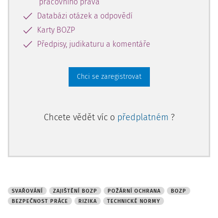
není pracoviště předáno, je odpovědný zaměstnavatel, u
pracovního práva
kterého se svařování provádí, a to i v případě, že jej
Databázi otázek a odpovědí
provádí externí firma (svářeč je před zahájením práce
Karty BOZP
povinen zkontrolovat, zda jsou odstraněny hořlavé látk
Předpisy, judikaturu a komentáře
Chci se zaregistrovat
Chcete vědět víc o
předplatném
?
SVAŘOVÁNÍ
ZAJIŠTĚNÍ BOZP
POŽÁRNÍ OCHRANA
BOZP
BEZPEČNOST PRÁCE
RIZIKA
TECHNICKÉ NORMY