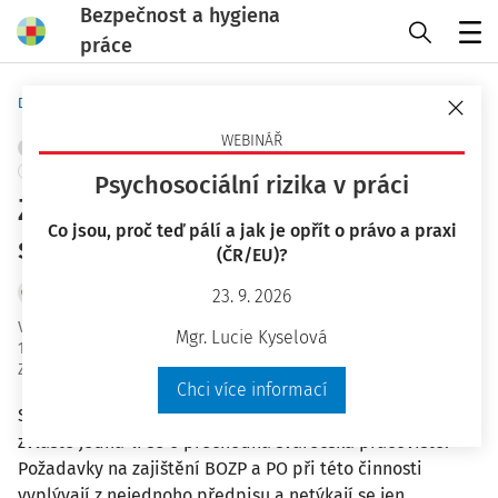
Bezpečnost a hygiena
práce
Menu
Domů
Bezpečnost a hygiena práce
WEBINÁŘ
POŽÁRNÍ OCHRANA A PROTIVÝBUCHOVÁ PREVENCE
+ PŘIDAT VLASTNÍ
Psychosociální rizika v práci
Zajištění BOZP a PO při
Co jsou, proč teď pálí a jak je opřít o právo a praxi
svařování
(ČR/EU)?
Tomáš Neugebauer
23. 9. 2026
Vydáno
:
12. 1. 2022
Mgr. Lucie Kyselová
18 minut čtení
Zdroj
:
Bezpečnost a hygiena práce 1/2022
Chci více informací
Svařování je činnost spojená s celou řadou nebezpečí,
zvláště jedná-li se o přechodná svářečská pracoviště.
Požadavky na zajištění BOZP a PO při této činnosti
vyplývají z nejednoho předpisu a netýkají se jen