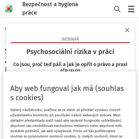
Bezpečnost a hygiena
práce
Menu
Domů
Předpisy
Technické normy
WEBINÁŘ
+ PŘIDAT VLASTNÍ
Svařování a příbuzné procesy -
Psychosociální rizika v práci
Zařízení pro plamenové svařování -
Co jsou, proč teď pálí a jak je opřít o právo a praxi
Bezpečnostní požadavky na tepelná
(ČR/EU)?
zařízení s kyslík-plynovým
23. 9. 2026
plamenovým svařováním
Aby web fungoval jak má (souhlas
Mgr. Lucie Kyselová
s cookies)
Česká agentura pro standardizaci
Vydáno
:
1. 8. 2025
Chci více informací
Vážený návštěvníku, snažíme se ze všech sil přinášet vysokou úroveň
uživatelského komfortu při používání našich webových stránek. Mezi
Svařování a příbuzné procesy -
základní předpoklady patří např. aby správně fungovalo vyhledávání,
abychom vás neobtěžovali nevhodnou reklamou nebo abychom měli
Zařízení pro plamenové svařování
dostatek podnětů, jak web vylepšovat. Proto od Vás potřebujeme
souhlas se zpracováním souborů cookies, tj. malých souborů, které se