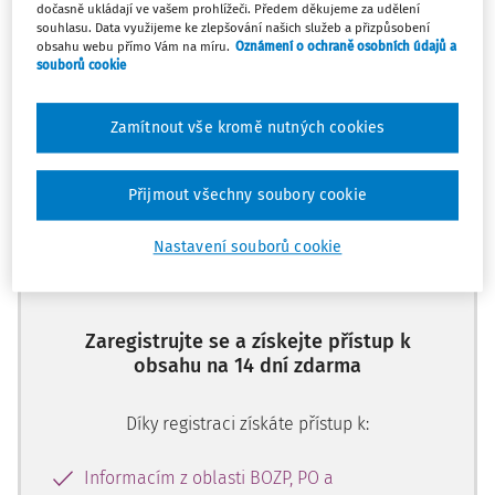
dočasně ukládají ve vašem prohlížeči. Předem děkujeme za udělení
- Bezpečnostní požadavk
souhlasu. Data využijeme ke zlepšování našich služeb a přizpůsobení
obsahu webu přímo Vám na míru.
Oznámení o ochraně osobních údajů a
souborů cookie
Máte předplatné?
Přihlaste se
Zamítnout vše kromě nutných cookies
Přijmout všechny soubory cookie
Tento dokument je jen pro
Nastavení souborů cookie
předplatitele
Zaregistrujte se a získejte přístup k
obsahu na 14 dní zdarma
Díky registraci získáte přístup k:
Informacím z oblasti BOZP, PO a