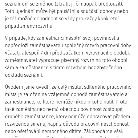
seznámení se změnou (zkrátit ji, či naopak prodloužit).
Toto ujednání může být paušální a součástí dohody nebo
je též možné dohodnout se vždy pro každý konkrétní
případ změny rozvrhu.
V případě, kdy zaměstnanci nesplní svoji povinnost a
nepředloží zaměstnavateli společný rozvrh pracovní doby
včas, tj. alespoň 7 dní před začátkem vyrovnacího období,
zaměstnavatel vypracuje písemný rozvrh na toto období
sám a zaměstnance s tímto rozvrhem bez zbytečného
odkladu seznámí.
Úvodem jsme uvedli, že celý institut sdíleného pracovního
místa je založen na vzájemné dohodě zaměstnavatele a
zaměstnance, ke které nemůže nikdo nikoho nutit. Proto
také zaměstnanec nemá obecnou povinnost zastoupit
druhého zaměstnance, který nemůže odpracovat předem
rozvrženou směnu, např. z důvodu pracovní neschopnosti
nebo ošetřování nemocného dítěte. Zákonodárce však