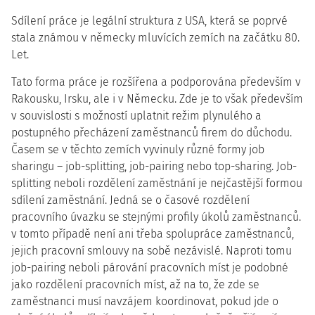
Sdílení práce je legální struktura z USA, která se poprvé
stala známou v německy mluvících zemích na začátku 80.
Let.
Tato forma práce je rozšířena a podporována především v
Rakousku, Irsku, ale i v Německu. Zde je to však především
v souvislosti s možností uplatnit režim plynulého a
postupného přecházení zaměstnanců firem do důchodu.
Časem se v těchto zemích vyvinuly různé formy job
sharingu – job-splitting, job-pairing nebo top-sharing. Job-
splitting neboli rozdělení zaměstnání je nejčastější formou
sdílení zaměstnání. Jedná se o časové rozdělení
pracovního úvazku se stejnými profily úkolů zaměstnanců.
v tomto případě není ani třeba spolupráce zaměstnanců,
jejich pracovní smlouvy na sobě nezávislé. Naproti tomu
job-pairing neboli párování pracovních míst je podobné
jako rozdělení pracovních míst, až na to, že zde se
zaměstnanci musí navzájem koordinovat, pokud jde o