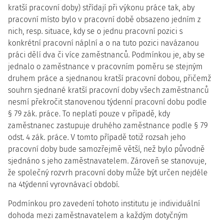
kratší pracovní doby) střídají při výkonu práce tak, aby
pracovní místo bylo v pracovní době obsazeno jedním z
nich, resp. situace, kdy se o jednu pracovní pozici s
konkrétní pracovní náplní a o na tuto pozici navázanou
práci dělí dva či více zaměstnanců. Podmínkou je, aby se
jednalo o zaměstnance v pracovním poměru se stejným
druhem práce a sjednanou kratší pracovní dobou, přičemž
souhrn sjednané kratší pracovní doby všech zaměstnanců
nesmí překročit stanovenou týdenní pracovní dobu podle
§ 79 zák. práce. To neplatí pouze v případě, kdy
zaměstnanec zastupuje druhého zaměstnance podle § 79
odst. 4 zák. práce. V tomto případě totiž rozsah jeho
pracovní doby bude samozřejmě větší, než bylo původně
sjednáno s jeho zaměstnavatelem. Zároveň se stanovuje,
že společný rozvrh pracovní doby může být určen nejdéle
na 4týdenní vyrovnávací období.
Podmínkou pro zavedení tohoto institutu je individuální
dohoda mezi zaměstnavatelem a každým dotyčným