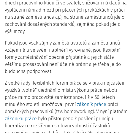
dnech pracovního klidu či ve svátek, snižování nákladů na
vyplácení náhrad mezd při placených překážkách v práci
na straně zaměstnance aj.), na straně zaměstnanců jde o
zachování dosažených standardů, zejména pokud jde o
výši mzdy.
Pokud jsou však zájmy zaměstnavatelů a zaměstnanců
vzájemné a ve svém naplnění vyrovnané, jsou flexibilní
formy zaměstnávání obecně přijatelné a jejich stále
většímu prosazování není účelné bránit a je třeba je do
budoucna podporovat.
Z velké řady flexibilních forem práce se v praxi nejčastěji
využívá „volné“ ujednání o místu výkonu práce neboli
práce mimo pracoviště zaměstnance. Již v 60. letech
minulého století umožňoval první
zákoník práce
práci
domáckých pracovníků (tzv. homeworking). V nyní platném
zákoníku práce
bylo přistoupeno k posílení principu
liberalizace rozšířením smluvní volnosti účastníků
pracovněprávních vztahů, a tak záleží výhradně jen na