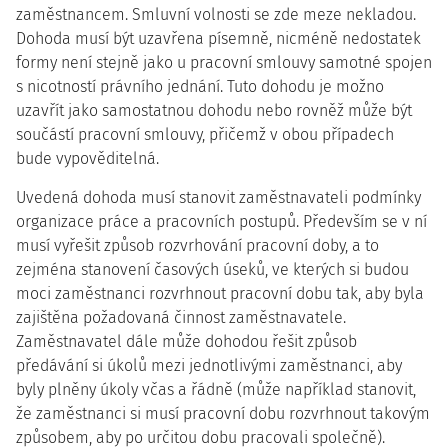
zaměstnancem. Smluvní volnosti se zde meze nekladou.
Dohoda musí být uzavřena písemně, nicméně nedostatek
formy není stejně jako u pracovní smlouvy samotné spojen
s nicotností právního jednání. Tuto dohodu je možno
uzavřít jako samostatnou dohodu nebo rovněž může být
součástí pracovní smlouvy, přičemž v obou případech
bude vypověditelná.
Uvedená dohoda musí stanovit zaměstnavateli podmínky
organizace práce a pracovních postupů. Především se v ní
musí vyřešit způsob rozvrhování pracovní doby, a to
zejména stanovení časových úseků, ve kterých si budou
moci zaměstnanci rozvrhnout pracovní dobu tak, aby byla
zajištěna požadovaná činnost zaměstnavatele.
Zaměstnavatel dále může dohodou řešit způsob
předávání si úkolů mezi jednotlivými zaměstnanci, aby
byly plněny úkoly včas a řádně (může například stanovit,
že zaměstnanci si musí pracovní dobu rozvrhnout takovým
způsobem, aby po určitou dobu pracovali společně).