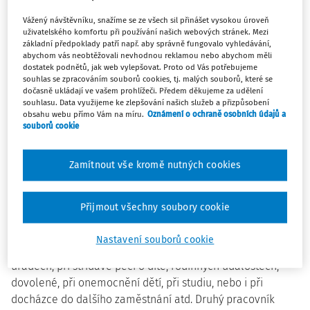
zaměstnavatel a zaměstnanci se mohou na základě
Vážený návštěvníku, snažíme se ze všech sil přinášet vysokou úroveň
kolektivní smlouvy dohodnout na jiných pravidel.
uživatelského komfortu při používání našich webových stránek. Mezi
základní předpoklady patří např. aby správně fungovalo vyhledávání,
Ve své podstatě umožňuje tato forma práce rozdělit jeden
abychom vás neobtěžovali nevhodnou reklamou nebo abychom měli
dostatek podnětů, jak web vylepšovat. Proto od Vás potřebujeme
úvazek mezi dva nebo více pracovníků. Většinou se jedná
souhlas se zpracováním souborů cookies, tj. malých souborů, které se
o dva zaměstnance s částečnými úvazky např. po 4
dočasně ukládají ve vašem prohlížeči. Předem děkujeme za udělení
souhlasu. Data využijeme ke zlepšování našich služeb a přizpůsobení
hodinách, jeden pracuje dopoledne a druhý odpoledne.
obsahu webu přímo Vám na míru.
Oznámení o ochraně osobních údajů a
Oba mají stejný vyvážený podíl na mzdě a příslušenství
souborů cookie
vázaném k tomuto místu. Zaměstnanci tedy sdílejí jedno
pracovní místo, přičemž dochází k maximálnímu využití
Zamítnout vše kromě nutných cookies
pracovní doby.
Sdílení pracovního místa může mít samozřejmě nejen
Přijmout všechny soubory cookie
podobu děleného pracovního dne, ale i pracovního týdne,
nebo střídání po týdnech. Výhodou je možnost
Nastavení souborů cookie
zaměstnanců si vyhovět např. při potřebě jednání na
úřadech, při střídavé péči o dítě, rodinných událostech,
dovolené, při onemocnění dětí, při studiu, nebo i při
docházce do dalšího zaměstnání atd. Druhý pracovník