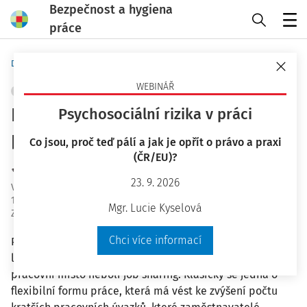
Bezpečnost a hygiena
práce
Menu
Domů
Bezpečnost a hygiena práce
WEBINÁŘ
PRACOVNÍ PRÁVO
+ PŘIDAT VLASTNÍ
Klady a zápory sdíleného
Psychosociální rizika v práci
pracovního místa
Co jsou, proč teď pálí a jak je opřít o právo a praxi
(ČR/EU)?
JUDr. Eva Dandová
23. 9. 2026
Vydáno
:
17. 3. 2021
18 minut čtení
Mgr. Lucie Kyselová
Zdroj
:
Bezpečnost a hygiena práce 3/2021
Chci více informací
Poslední novela
zákoníku práce
zavedla s účinností k 1.
lednu 2021 do
zákoníku práce
nový institut – tzv. sdílené
pracovní místo neboli job sharing. Klasicky se jedná o
flexibilní formu práce, která má vést ke zvýšení počtu