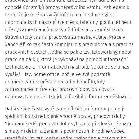
dohodě účastníků pracovněprávního vztahu. Vzhledem k
tomu, že je možno využít informační technologie a
informatických nástrojů (zejména telefony, počítače) není
u řady zaměstnanců nezbytně třeba, aby zaměstnanec
strávil určitý čas na pracovišti zaměstnavatele. Práce v
kanceláři se tak často kombinuje s prací doma a s prací na
pracovních cestách. Jedná se pak o tzv. teleworking neboli
práce na dálku, která je vykonávána pomocí informační
technologie a informatických nástrojů. Nakonec se u nás
využívá i tzv. home office, což je ve své podstatě
pojmenování zaměstnaneckého benefitu, kdy
zaměstnanec může část pracovní doby pracovat z
domova. Nicméně i tak jde o flexibilní formu zaměstnání.
Další velice často využívanou flexibilní formou práce je
sjednání kratší nebo jiné vhodné úpravy pracovní doby.
Sjednání kratší pracovní doby vyhovuje především ženám
s malými dětmi a ženám s povinnostmi k rodině vůbec.
Umožňuje jim tak lepší sladění rodinného a pracovního