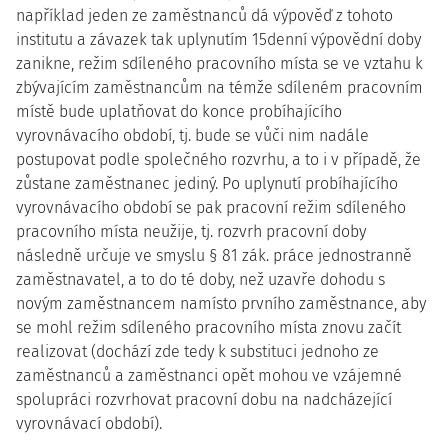
například jeden ze zaměstnanců dá výpověď z tohoto
institutu a závazek tak uplynutím 15denní výpovědní doby
zanikne, režim sdíleného pracovního místa se ve vztahu k
zbývajícím zaměstnancům na témže sdíleném pracovním
místě bude uplatňovat do konce probíhajícího
vyrovnávacího období, tj. bude se vůči nim nadále
postupovat podle společného rozvrhu, a to i v případě, že
zůstane zaměstnanec jediný. Po uplynutí probíhajícího
vyrovnávacího období se pak pracovní režim sdíleného
pracovního místa neužije, tj. rozvrh pracovní doby
následně určuje ve smyslu § 81 zák. práce jednostranně
zaměstnavatel, a to do té doby, než uzavře dohodu s
novým zaměstnancem namísto prvního zaměstnance, aby
se mohl režim sdíleného pracovního místa znovu začít
realizovat (dochází zde tedy k substituci jednoho ze
zaměstnanců a zaměstnanci opět mohou ve vzájemné
spolupráci rozvrhovat pracovní dobu na nadcházející
vyrovnávací období).