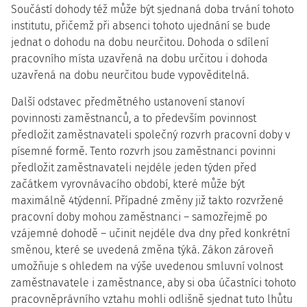
Součástí dohody též může být sjednaná doba trvání tohoto
institutu, přičemž při absenci tohoto ujednání se bude
jednat o dohodu na dobu neurčitou. Dohoda o sdílení
pracovního místa uzavřená na dobu určitou i dohoda
uzavřená na dobu neurčitou bude vypověditelná.
Další odstavec předmětného ustanovení stanoví
povinnosti zaměstnanců, a to především povinnost
předložit zaměstnavateli společný rozvrh pracovní doby v
písemné formě. Tento rozvrh jsou zaměstnanci povinni
předložit zaměstnavateli nejdéle jeden týden před
začátkem vyrovnávacího období, které může být
maximálně 4týdenní. Případné změny již takto rozvržené
pracovní doby mohou zaměstnanci – samozřejmě po
vzájemné dohodě – učinit nejdéle dva dny před konkrétní
směnou, které se uvedená změna týká. Zákon zároveň
umožňuje s ohledem na výše uvedenou smluvní volnost
zaměstnavatele i zaměstnance, aby si oba účastníci tohoto
pracovněprávního vztahu mohli odlišně sjednat tuto lhůtu