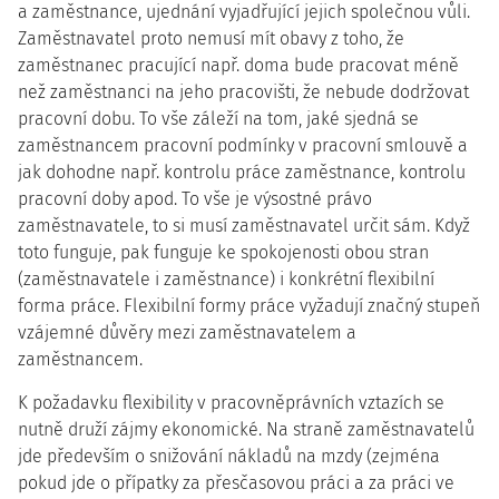
a zaměstnance, ujednání vyjadřující jejich společnou vůli.
Zaměstnavatel proto nemusí mít obavy z toho, že
zaměstnanec pracující např. doma bude pracovat méně
než zaměstnanci na jeho pracovišti, že nebude dodržovat
pracovní dobu. To vše záleží na tom, jaké sjedná se
zaměstnancem pracovní podmínky v pracovní smlouvě a
jak dohodne např. kontrolu práce zaměstnance, kontrolu
pracovní doby apod. To vše je výsostné právo
zaměstnavatele, to si musí zaměstnavatel určit sám. Když
toto funguje, pak funguje ke spokojenosti obou stran
(zaměstnavatele i zaměstnance) i konkrétní flexibilní
forma práce. Flexibilní formy práce vyžadují značný stupeň
vzájemné důvěry mezi zaměstnavatelem a
zaměstnancem.
K požadavku flexibility v pracovněprávních vztazích se
nutně druží zájmy ekonomické. Na straně zaměstnavatelů
jde především o snižování nákladů na mzdy (zejména
pokud jde o přípatky za přesčasovou práci a za práci ve