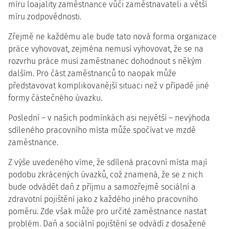
míru loajality zaměstnance vůči zaměstnavateli a větší
míru zodpovědnosti.
Zřejmě ne každému ale bude tato nová forma organizace
práce vyhovovat, zejména nemusí vyhovovat, že se na
rozvrhu práce musí zaměstnanec dohodnout s někým
dalším. Pro část zaměstnanců to naopak může
představovat komplikovanější situaci než v případě jiné
formy částečného úvazku.
Poslední – v našich podmínkách asi největší – nevýhoda
sdíleného pracovního místa může spočívat ve mzdě
zaměstnance.
Z výše uvedeného víme, že sdílená pracovní místa mají
podobu zkrácených úvazků, což znamená, že se z nich
bude odvádět daň z příjmu a samozřejmě sociální a
zdravotní pojištění jako z každého jiného pracovního
poměru. Zde však může pro určité zaměstnance nastat
problém. Daň a sociální pojištění se odvádí z dosažené