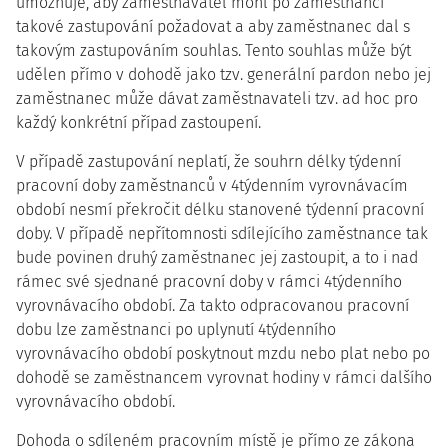
umožňuje, aby zaměstnavatel mohl po zaměstnanci
takové zastupování požadovat a aby zaměstnanec dal s
takovým zastupováním souhlas. Tento souhlas může být
udělen přímo v dohodě jako tzv. generální pardon nebo jej
zaměstnanec může dávat zaměstnavateli tzv. ad hoc pro
každý konkrétní případ zastoupení.
V případě zastupování neplatí, že souhrn délky týdenní
pracovní doby zaměstnanců v 4týdenním vyrovnávacím
období nesmí překročit délku stanovené týdenní pracovní
doby. V případě nepřítomnosti sdílejícího zaměstnance tak
bude povinen druhý zaměstnanec jej zastoupit, a to i nad
rámec své sjednané pracovní doby v rámci 4týdenního
vyrovnávacího období. Za takto odpracovanou pracovní
dobu lze zaměstnanci po uplynutí 4týdenního
vyrovnávacího období poskytnout mzdu nebo plat nebo po
dohodě se zaměstnancem vyrovnat hodiny v rámci dalšího
vyrovnávacího období.
Dohoda o sdíleném pracovním místě je přímo ze zákona