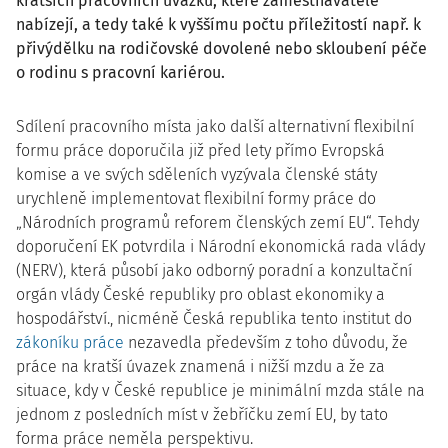
kratších pracovních úvazků, které zaměstnavatelé
nabízejí, a tedy také k vyššímu počtu příležitostí např. k
přivýdělku na rodičovské dovolené nebo skloubení péče
o rodinu s pracovní kariérou.
Sdílení pracovního místa jako další alternativní flexibilní
formu práce doporučila již před lety přímo Evropská
komise a ve svých sděleních vyzývala členské státy
urychleně implementovat flexibilní formy práce do
„Národních programů reforem členských zemí EU“. Tehdy
doporučení EK potvrdila i Národní ekonomická rada vlády
(NERV), která působí jako odborný poradní a konzultační
orgán vlády České republiky pro oblast ekonomiky a
hospodářství., nicméně Česká republika tento institut do
zákoníku práce
nezavedla především z toho důvodu, že
práce na kratší úvazek znamená i nižší mzdu a že za
situace, kdy v České republice je minimální mzda stále na
jednom z posledních míst v žebříčku zemí EU, by tato
forma práce neměla perspektivu.