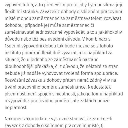
vypověditelná, a to především proto, aby byla posílena její
flexibilní stránka. Závazek z dohody o sdíleném pracovním
místě mohou zaměstnanec se zaměstnavatelem rozvázat
dohodou, případně jej může zaměstnanec či
zaměstnavatel jednostranně vypovědět, a to z jakéhokoliv
důvodu nebo též bez uvedení důvodu. V kombinaci s
15denní výpovědní dobou tak bude možné se z tohoto
institutu poměrně flexibilně vyvázat, a to například za
situace, že u jednoho ze zaměstnanců nastane
dlouhodobější překážka, či z důvodu, že některé ze stran
nebude již nadále vyhovovat zvolená forma spolupráce.
Rozvázání závazku z dohody přitom nemá žádný vliv na
trvání pracovního poměru zaměstnance. Nedostatek
písemnosti není spojen s nicotností, jako je tomu například
u výpovědi z pracovního poměru, ale zakládá pouze
neplatnost.
Nakonec zákonodárce výslovně stanoví, že zanikne-li
závazek z dohody o sdíleném pracovním místě, tj.