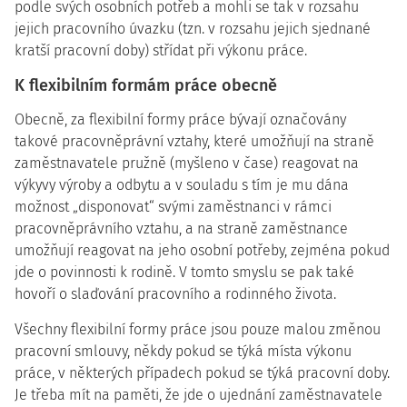
podle svých osobních potřeb a mohli se tak v rozsahu
jejich pracovního úvazku (tzn. v rozsahu jejich sjednané
kratší pracovní doby) střídat při výkonu práce.
K flexibilním formám práce obecně
Obecně, za flexibilní formy práce bývají označovány
takové pracovněprávní vztahy, které umožňují na straně
zaměstnavatele pružně (myšleno v čase) reagovat na
výkyvy výroby a odbytu a v souladu s tím je mu dána
možnost „disponovat“ svými zaměstnanci v rámci
pracovněprávního vztahu, a na straně zaměstnance
umožňují reagovat na jeho osobní potřeby, zejména pokud
jde o povinnosti k rodině. V tomto smyslu se pak také
hovoří o slaďování pracovního a rodinného života.
Všechny flexibilní formy práce jsou pouze malou změnou
pracovní smlouvy, někdy pokud se týká místa výkonu
práce, v některých případech pokud se týká pracovní doby.
Je třeba mít na paměti, že jde o ujednání zaměstnavatele