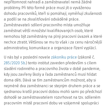
nepřítomnost nahradí a zaměstnavatel nemá žádné
problémy. Při této formě práce musí jít o vyváženou
dohodu pracovníků, kteří si pomáhají, vyměňují zkušenosti
a podílí se na zkvalitňování odváděné práce.
Zaměstnavateli sdílení pracovního místa umožňuje
zaměstnat větší množství kvalifikovaných osob, které
nemohou být zaměstnány na plný pracovní úvazek a které
nechce ztratit. Většinou se mu to však i za cenu náročnější
administrativy, komunikace a organizace řízení vyplácí.
U nás byl v poslední novele
zákoníku práce
(zákoně č.
285/2020 Sb.
) tento institut zaveden především s cílem
sladění rodinného a pracovního života v době pandemie,
kdy jsou zavřeny školy a řada zaměstnanců musí hlídat
doma děti. Dává se tím zaměstnancům možnost, aby si
nejméně dva zaměstnanci se stejným druhem práce a se
sjednanou kratší pracovní dobou mohli sami po předchozí
dohodě se zaměstnavatelem rozvrhovat na tzv. sdíleném
pracovním místě pracovní dobu ve vzájemné spolupráci