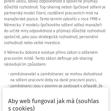
plnění úkolů, sdílejí odpovědnost a společně přijímají
důležitá rozhodnutí. Top-sharing neboli špičkové sdílení je
partnerský model řízení, rozdělení pracovních míst na
manažerské pozice. Tento termín vytvořili v roce 1998 v
Německu. V modelu špičkového sdílení sdílejí manažeři
do určité míry odpovědnost a přijímají důležitá rozhodnutí
společně, jako jsou strategická rozhodnutí, personální
rozhodnutí nebo velké investice.
V Německu dokonce existuje přímo zákon o sdíleném
pracovním místě. Tento zákon definuje job-sharing
následujícím způsobem:
zaměstnavatel a zaměstnanec se mohou dohodnout
na sdílení pracovní doby na dané pracovní pozici,
zaměstnanci jsou v povinni se zastoupit v případě, že
se na vzájemném zastupování předem domluvili a v
případě, že se jedná o vážné provozní důvody,
Aby web fungoval jak má (souhlas
propuštění jednoho zaměstnance neospravedlňuje
s cookies)
propuštění druhého zaměstnance,