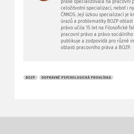
praxe specializovala na pracovní p
celožitvotní specializací, neboť i 
ČMKOS. Její úzkou specializací je
úrazů a problematiky BOZP oblast š
právo učila 15 let na Filosofické 
pracovní právo a právo sociálníh
publikuje a zodpovídá pro různé i
oblasti pracovního práva a BOZP.
BOZP
DOPRAVNĚ PSYCHOLOGICKÁ PROHLÍDKA