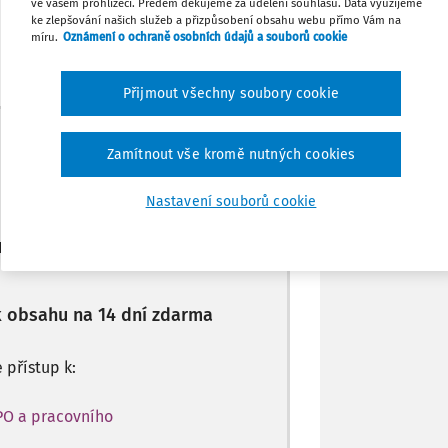
ve vašem prohlížeči. Předem děkujeme za udělení souhlasu. Data využijeme
ke zlepšování našich služeb a přizpůsobení obsahu webu přímo Vám na
míru.
Oznámení o ochraně osobních údajů a souborů cookie
Sdílet
Přijmout všechny soubory cookie
Poznámka
Máte předplatné?
Přihlaste se
Zamítnout vše kromě nutných cookies
Nastavení souborů cookie
ro předplatitele
 k obsahu na 14 dní zdarma
e přístup k:
PO a pracovního