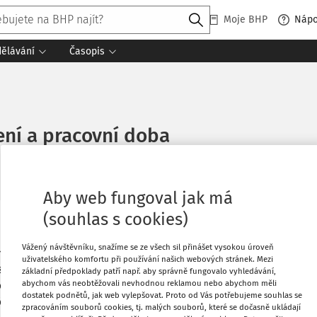
Moje BHP
Náp
dělávání
Časopis
ní a pracovní doba
. 2016
Aby web fungoval jak má
(souhlas s cookies)
Oblíbené
Vážený návštěvníku, snažíme se ze všech sil přinášet vysokou úroveň
ologického vyšetření řidičů
uživatelského komfortu při používání našich webových stránek. Mezi
z pohledu pracovní doby. Jak posuzovat
Stáhnout
základní předpoklady patří např. aby správně fungovalo vyhledávání,
abychom vás neobtěžovali nevhodnou reklamou nebo abychom měli
ení? Podle mého názoru se nejedná o
dostatek podnětů, jak web vylepšovat. Proto od Vás potřebujeme souhlas se
ějž přísluší mzda? Nebo je to ještě
Co
zpracováním souborů cookies, tj. malých souborů, které se dočasně ukládají
Tisknout