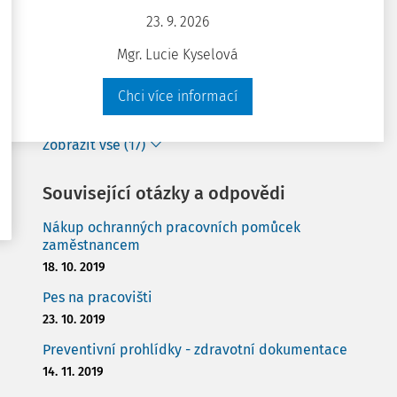
Expozice karcinogenním látkám vznikajícím
23. 9. 2026
během pracovního procesu
8. 12. 2022
Mgr. Lucie Kyselová
Rok 2023, aneb kam kráčíš, BOZP
Chci více informací
11. 1. 2023
Zobrazit vše (17)
Související otázky a odpovědi
Nákup ochranných pracovních pomůcek
zaměstnancem
18. 10. 2019
Pes na pracovišti
23. 10. 2019
Preventivní prohlídky - zdravotní dokumentace
14. 11. 2019