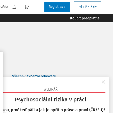
Registrace
ověda
Přihlásit
Koupit předplatné
Všechny expertní odpovědi
WEBINÁŘ
Související články
Psychosociální rizika v práci
Příběhy o přidělování a používání OOPP (3. díl)
8. 6. 2022
 jsou, proč teď pálí a jak je opřít o právo a praxi (ČR/EU)?