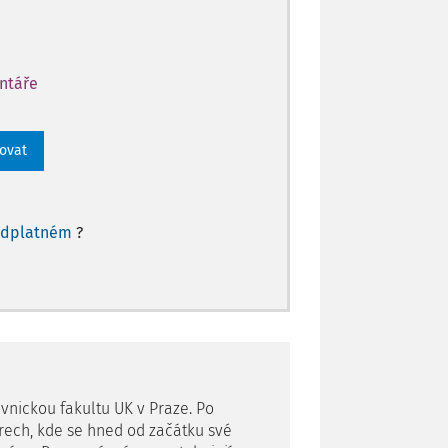
entáře
rovat
edplatném
?
vnickou fakultu UK v Praze. Po
rech, kde se hned od začátku své