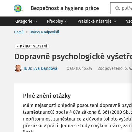
Bezpečnost a hygiena práce
Kategorie
Předpisy
Praktické nástroje
Vz
Domů
Otázky a odpovědi
+ PŘIDAT VLASTNÍ
Dopravně psychologické vyšetře
JUDr. Eva Dandová
OaO ID
:
16534
Zodpovězeno
:
5. 4
Plné znění otázky
Mám nejasnosti ohledně posouzení dopravně psych
(zaměstnanců) podle § 87a zákona č. 361/2000 Sb. 
nepřítomnost zaměstnance z důvodu tohoto vyšetř
překážku v práci. Jedná se tedy o výkon práce, za n