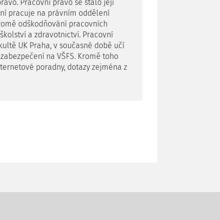
rávo. Pracovní právo se stalo její
nyní pracuje na právním oddělení
 kromě odškodňování pracovních
kolství a zdravotnictví. Pracovní
fakultě UK Praha, v současné době učí
o zabezpečení na VŠFS. Kromě toho
nternetové poradny, dotazy zejména z