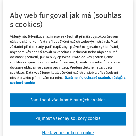
o výplatu pouze bolestného, proto se ptají, zda by se
nedalo argumentovat tím, že nedošlo k pracovní
Aby web fungoval jak má (souhlas
neschopnosti nebo že nebyla delší než 3 kalendářní dny,
s cookies)
a tak bolestné nevyplatit.
Vážený návštěvníku, snažíme se ze všech sil přinášet vysokou úroveň
uživatelského komfortu při používání našich webových stránek. Mezi
Odpověď
základní předpoklady patří např. aby správně fungovalo vyhledávání,
abychom vás neobtěžovali nevhodnou reklamou nebo abychom měli
dostatek podnětů, jak web vylepšovat. Proto od Vás potřebujeme
souhlas se zpracováním souborů cookies, tj. malých souborů, které se
Máte předplatné?
Přihlaste se
dočasně ukládají ve vašem prohlížeči. Předem děkujeme za udělení
souhlasu. Data využijeme ke zlepšování našich služeb a přizpůsobení
obsahu webu přímo Vám na míru.
Oznámení o ochraně osobních údajů a
souborů cookie
Tento dokument je jen pro
Zamítnout vše kromě nutných cookies
předplatitele
Přijmout všechny soubory cookie
Zaregistrujte se a získejte přístup k
Nastavení souborů cookie
obsahu na 14 dní zdarma