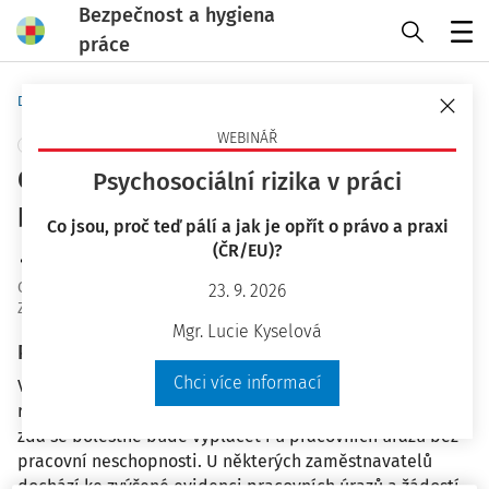
Bezpečnost a hygiena
práce
Menu
Domů
Otázky a odpovědi
WEBINÁŘ
+ PŘIDAT VLASTNÍ
Odškodnění pracovního úřazu bez
Psychosociální rizika v práci
pracovní neschopnosti
Co jsou, proč teď pálí a jak je opřít o právo a praxi
(ČR/EU)?
JUDr. František Muška
OaO ID
:
15414
23. 9. 2026
Zodpovězeno
:
27. 11. 2015
Mgr. Lucie Kyselová
Plné znění otázky
Chci více informací
Vzhledem k právní úpravě nárůstu hodnoty 1 bodu v
rámci bolestného za pracovní úraz na 250 Kč se ptám,
zda se bolestné bude vyplácet i u pracovních úrazů bez
pracovní neschopnosti. U některých zaměstnavatelů
dochází ke zvýšené evidenci pracovních úrazů a žádostí