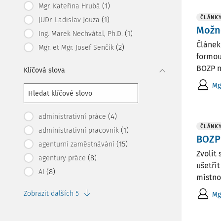
(1)
Mgr. Kateřina Hrubá
ČLÁNK
(1)
JUDr. Ladislav Jouza
Možné
(1)
Ing. Marek Nechvátal, Ph.D.
Článek
(2)
Mgr. et Mgr. Josef Senčík
formou
BOZP n
Klíčová slova
Mg
(4)
administrativní práce
ČLÁNK
(1)
administrativní pracovník
BOZP 
(15)
agenturní zaměstnávání
Zvolit 
(8)
agentury práce
ušetři
(8)
AI
místnos
Zobrazit dalších 5
Mg