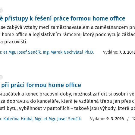
Y
 přístupy k řešení práce formou home office
 se zabývá vztahy mezi zaměstnavatelem a zaměstnancem pra
 home office a legislativním rámcem, který podchycuje zákla
a pracovišti.
r. et Mgr. Josef Senčík
,
Ing. Marek Nechvátal Ph.D.
Vydáno:
7. 3. 201
Y
při práci formou home office
si začátek a konec pracovní doby, možnost zařídit si osobní vě
t za dopravu a do kanceláře, která je vzdálená třeba jen přes 
ti bytu, vyběhnout v pantoflích – takové jsou výhody, které poží
r. Kateřina Hrubá
,
Mgr. et Mgr. Josef Senčík
Vydáno:
9. 3. 2016
/
1