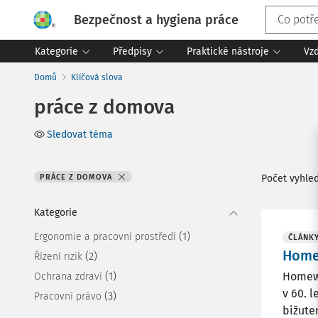
Bezpečnost a hygiena práce
Kategorie
Předpisy
Praktické nástroje
Vz
Domů
Klíčová slova
práce z domova
Sledovat téma
PRÁCE Z DOMOVA
Počet vyhle
Kategorie
(1)
Ergonomie a pracovní prostředí
ČLÁNK
Home
(2)
Řízení rizik
(1)
Homewo
Ochrana zdraví
v 60. 
(3)
Pracovní právo
bižuteri