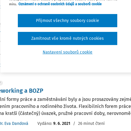
míru.
Oznámení o ochraně osobních údajů a souborů cookie
Dr. Eva Dandová
Vydáno:
12. 10. 2022
/
21 minut čtení
Přijmout všechny soubory cookie
Y
í úrazů vzniklých při home office
Zamítnout vše kromě nutných cookies
bí virové pandemie zaměstnavatelé často uplatňovali práci
. Tato forma pracovního zapojení se rozšířila i v současnosti, ča
Nastavení souborů cookie
í zaměstnanci. Při obtížné situaci nelze však zapomínat na zák
Dr. Ladislav Jouza
Vydáno:
14. 9. 2022
/
10 minut čtení
Y
working a BOZP
ilní formy práce a zaměstnávání byly a jsou prosazovány zejmé
ením pracovního a rodinného života. Flexibilních forem práce 
na kratší (částečný) úvazek, pružné pracovní doby, nerovnoměr
Dr. Eva Dandová
Vydáno:
9. 6. 2021
/
26 minut čtení