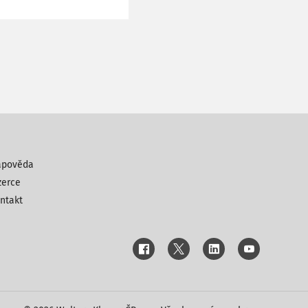
ápověda
zerce
ntakt