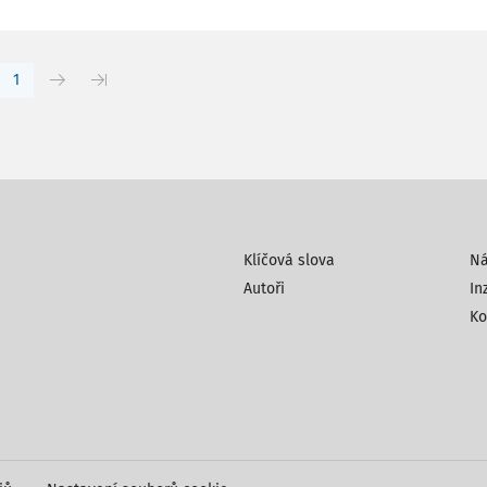
1
Klíčová slova
N
Autoři
In
Ko