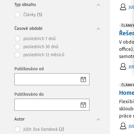
Typ obsahu
JU
(5)
Články
ČLÁNK
Časové období
Řešen
posledních 7 dnů
V obdo
posledních 30 dnů
office)
posledních 12 měsíců
samotn
JU
Publikováno od
ČLÁNK
Home
Publikováno do
Flexib
skloub
práce 
Autor
JU
(2)
JUDr. Eva Dandová