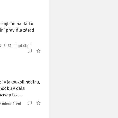
cujícím na dálku
dní pravidla zásad
8
/
31 minut čtení
ci v jakoukoli hodinu,
chodbu v další
vají tzv. ...
2 minut čtení