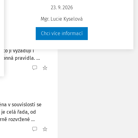
23. 9. 2026
Mgr. Lucie Kyselová
Chci více informací
 z domova (home
sto ji vyžadují i
onná pravidla. ...
na v souvislosti se
je celá řada, od
ně rozvržené ...