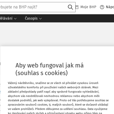
Moje BHP
Náp
dělávání
Časopis
5
daných dokumentů:
Řadit
Aby web fungoval jak má
(souhlas s cookies)
Vážený návštěvníku, snažíme se ze všech sil přinášet vysokou úroveň
Y
uživatelského komfortu při používání našich webových stránek. Mezi
working a teleworking z pohledu BOZP
základní předpoklady patří např. aby správně fungovalo vyhledávání,
abychom vás neobtěžovali nevhodnou reklamou nebo abychom měli
rking je anglický výraz pro trvalou práci z domova. V České r
dostatek podnětů, jak web vylepšovat. Proto od Vás potřebujeme souhlas se
letech 20. století, kdy hojně pracovali z domova zaměstnanci, k
zpracováním souborů cookies, tj. malých souborů, které se dočasně ukládají
ve vašem prohlížeči. Předem děkujeme za udělení souhlasu. Data využijeme
Co
i...
ke zlepšování našich služeb a přizpůsobení obsahu webu přímo Vám na