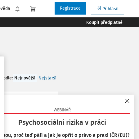
Registrace
ověda
Přihlásit
Koupit předplatné
 podle
:
Nejnovější
Nejstarší
WEBINÁŘ
epublice byl znám již
Psychosociální rizika v práci
teří vyráběli
 jsou, proč teď pálí a jak je opřít o právo a praxi (ČR/EU)?