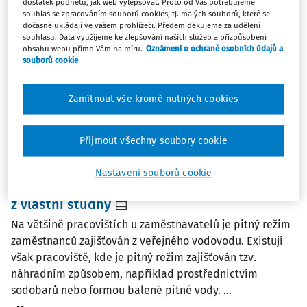
dostatek podnětů, jak web vylepšovat. Proto od Vás potřebujeme
souhlas se zpracováním souborů cookies, tj. malých souborů, které se
Zaměstnanci si stěžují zaměstnavateli na zákal a zápach
dočasně ukládají ve vašem prohlížeči. Předem děkujeme za udělení
pitné vody z výdejníku. Co vše musí zaměstnavatel
souhlasu. Data využijeme ke zlepšování našich služeb a přizpůsobení
zajistit, aby zaměstnanci měli trvale k dispozici
obsahu webu přímo Vám na míru.
Oznámení o ochraně osobních údajů a
souborů cookie
zdravotně nezávadný nápoj a zaměstnavatel se zbytečně
nevystavoval sankcím?
Zamítnout vše kromě nutných cookies
Dana Žáková
Přijmout všechny soubory cookie
PRACOVNÍ SITUACE
Nastavení souborů cookie
Zajišťujeme pitný režim našich zaměstnanců
z vlastní studny
Na většině pracovištích u zaměstnavatelů je pitný režim
zaměstnanců zajišťován z veřejného vodovodu. Existují
však pracoviště, kde je pitný režim zajišťován tzv.
náhradním způsobem, například prostřednictvím
sodobarů nebo formou balené pitné vody. ...