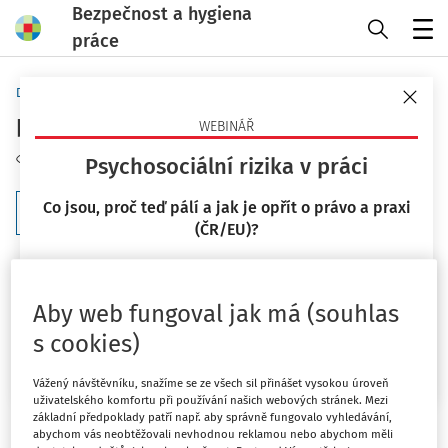
Bezpečnost a hygiena
práce
Menu
Domů
Klíčová slova
pitná voda
WEBINÁŘ
Sledovat téma
Psychosociální rizika v práci
Co jsou, proč teď pálí a jak je opřít o právo a praxi
Filtr
(ČR/EU)?
23. 9. 2026
4
Počet vyhledaných dokumentů:
Mgr. Lucie Kyselová
Aby web fungoval jak má (souhlas
Řadit podle
:
Nejnovější
Nejstarší
s cookies)
Chci více informací
Vážený návštěvníku, snažíme se ze všech sil přinášet vysokou úroveň
PRACOVNÍ SITUACE
uživatelského komfortu při používání našich webových stránek. Mezi
Výdejníky, sodobary a watercoolery na
základní předpoklady patří např. aby správně fungovalo vyhledávání,
abychom vás neobtěžovali nevhodnou reklamou nebo abychom měli
pracovišti