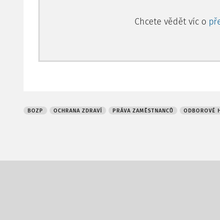
Chcete vědět víc o
př
BOZP
OCHRANA ZDRAVÍ
PRÁVA ZAMĚSTNANCŮ
ODBOROVÉ H