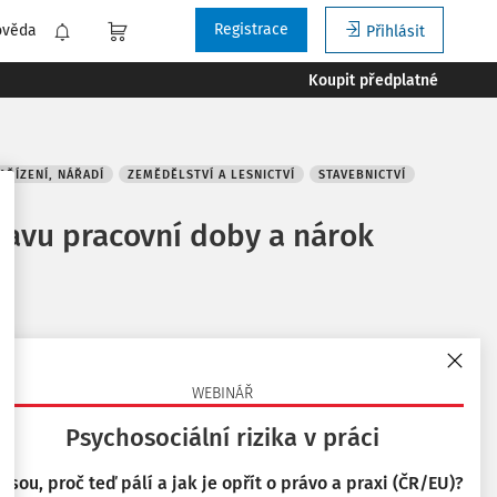
Registrace
ověda
Přihlásit
Koupit předplatné
AŘÍZENÍ, NÁŘADÍ
ZEMĚDĚLSTVÍ A LESNICTVÍ
STAVEBNICTVÍ
ravu pracovní doby a nárok
Související dokumenty
WEBINÁŘ
Psychosociální rizika v práci
Související důvodové zprávy
 jsou, proč teď pálí a jak je opřít o právo a praxi (ČR/EU)?
Důvodová zpráva k zákonu č. 262/2006 Sb.,