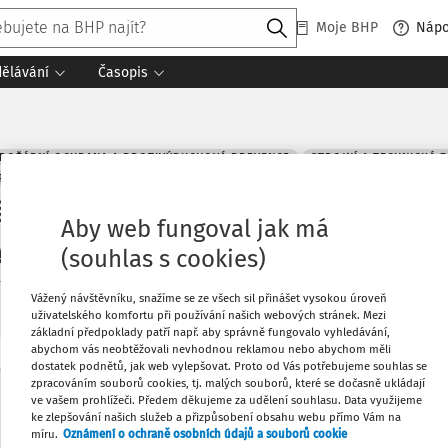
Moje BHP
Náp
dělávání
Časopis
POŽÁRNÍ OCHRANA A PROTIVÝBUCHOVÁ PREVENCE
STROJNÍ A TECHNICKÁ Z
PP
OCHRANA ZDRAVÍ
ŘÍZENÍ RIZIK
+ PŘIDAT VLASTNÍ
é provozní důvody neumožňující úp
Aby web fungoval jak má
(§156/2, § 270/1, § 270/2)
(souhlas s cookies)
í dokumenty (4)
Vážený návštěvníku, snažíme se ze všech sil přinášet vysokou úroveň
uživatelského komfortu při používání našich webových stránek. Mezi
základní předpoklady patří např. aby správně fungovalo vyhledávání,
abychom vás neobtěžovali nevhodnou reklamou nebo abychom měli
dostatek podnětů, jak web vylepšovat. Proto od Vás potřebujeme souhlas se
Oblíbené
zpracováním souborů cookies, tj. malých souborů, které se dočasně ukládají
Máte předplatné?
Přihlaste se
ve vašem prohlížeči. Předem děkujeme za udělení souhlasu. Data využijeme
ke zlepšování našich služeb a přizpůsobení obsahu webu přímo Vám na
Co
míru.
Oznámení o ochraně osobních údajů a souborů cookie
Stáhnout