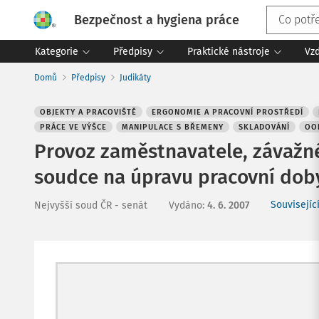
Bezpečnost a hygiena práce
Kategorie
Předpisy
Praktické nástroje
Vz
Domů
Předpisy
Judikáty
OBJEKTY A PRACOVIŠTĚ
ERGONOMIE A PRACOVNÍ PROSTŘEDÍ
PRÁCE VE VÝŠCE
MANIPULACE S BŘEMENY
SKLADOVÁNÍ
OO
Provoz zaměstnavatele, závažn
soudce na úpravu pracovní doby 
Souvisejíc
Nejvyšší soud ČR - senát
Vydáno
:
4. 6. 2007