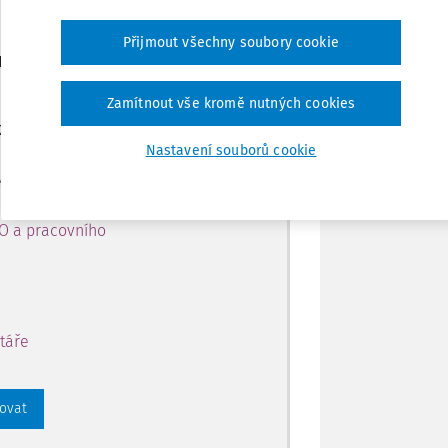
Přijmout všechny soubory cookie
Tisknout
ro předplatitele
Zamítnout vše kromě nutných cookies
Sdílet
 k obsahu na 14 dní zdarma
Nastavení souborů cookie
Poznámka
 přístup k:
PO a pracovního
táře
rovat