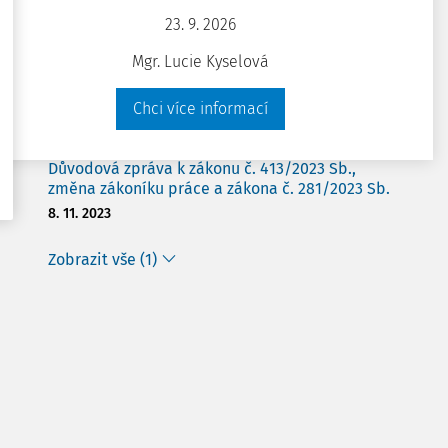
zákoník práce
23. 9. 2026
29. 9. 2005
Mgr. Lucie Kyselová
Důvodová zpráva k zákonu č. 230/2024 Sb.,
změna zákoníku práce a některých dalších
Chci více informací
zákonů
19. 3. 2024
Důvodová zpráva k zákonu č. 413/2023 Sb.,
změna zákoníku práce a zákona č. 281/2023 Sb.
8. 11. 2023
Zobrazit vše (1)