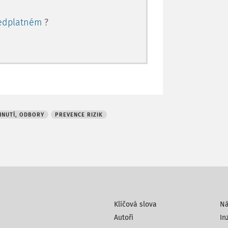
edplatném
?
NUTÍ, ODBORY
PREVENCE RIZIK
Klíčová slova
N
Autoři
In