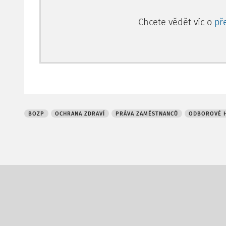
Chcete vědět víc o
př
BOZP
OCHRANA ZDRAVÍ
PRÁVA ZAMĚSTNANCŮ
ODBOROVÉ H