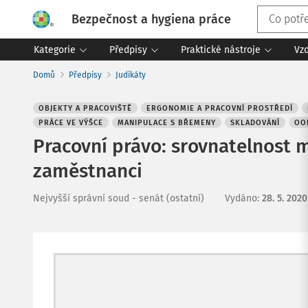
Bezpečnost a hygiena práce
Kategorie
Předpisy
Praktické nástroje
Vz
Domů
Předpisy
Judikáty
OBJEKTY A PRACOVIŠTĚ
ERGONOMIE A PRACOVNÍ PROSTŘEDÍ
PRÁCE VE VÝŠCE
MANIPULACE S BŘEMENY
SKLADOVÁNÍ
OO
Pracovní právo: srovnatelnost
zaměstnanci
Nejvyšší správní soud - senát (ostatní)
Vydáno
:
28. 5. 2020