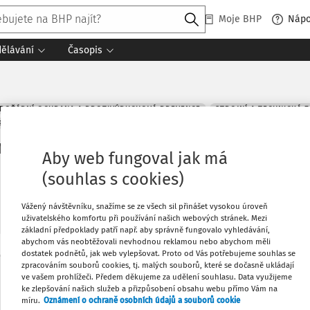
Moje BHP
Náp
dělávání
Časopis
POŽÁRNÍ OCHRANA A PROTIVÝBUCHOVÁ PREVENCE
STROJNÍ A TECHNICKÁ Z
PP
OCHRANA ZDRAVÍ
ŘÍZENÍ RIZIK
+ PŘIDAT VLASTNÍ
 mzdových podmínek mezi agenturn
Aby web fungoval jak má
(souhlas s cookies)
Související dokumenty (4)
Vážený návštěvníku, snažíme se ze všech sil přinášet vysokou úroveň
uživatelského komfortu při používání našich webových stránek. Mezi
základní předpoklady patří např. aby správně fungovalo vyhledávání,
abychom vás neobtěžovali nevhodnou reklamou nebo abychom měli
dostatek podnětů, jak web vylepšovat. Proto od Vás potřebujeme souhlas se
Oblíbené
zpracováním souborů cookies, tj. malých souborů, které se dočasně ukládají
Máte předplatné?
Přihlaste se
ve vašem prohlížeči. Předem děkujeme za udělení souhlasu. Data využijeme
ke zlepšování našich služeb a přizpůsobení obsahu webu přímo Vám na
Co
míru.
Oznámení o ochraně osobních údajů a souborů cookie
Stáhnout