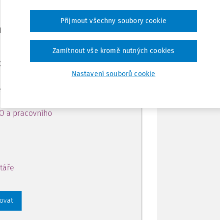
Přijmout všechny soubory cookie
Tisknout
ro předplatitele
Zamítnout vše kromě nutných cookies
Sdílet
 k obsahu na 14 dní zdarma
Nastavení souborů cookie
Poznámka
 přístup k:
PO a pracovního
táře
rovat