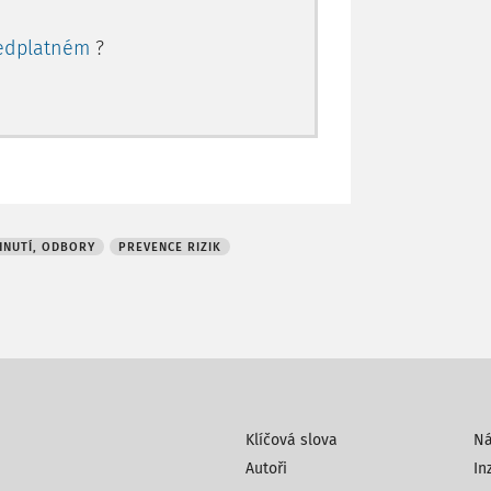
edplatném
?
NUTÍ, ODBORY
PREVENCE RIZIK
Klíčová slova
N
Autoři
In