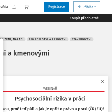
Registrace
ověda
Přihlásit
Koupit předplatné
AŘÍZENÍ, NÁŘADÍ
ZEMĚDĚLSTVÍ A LESNICTVÍ
STAVEBNICTVÍ
ími a kmenovými
Související dokumenty
WEBINÁŘ
Psychosociální rizika v práci
Související důvodové zprávy
 jsou, proč teď pálí a jak je opřít o právo a praxi (ČR/EU)?
Důvodová zpráva k zákonu č. 262/2006 Sb.,