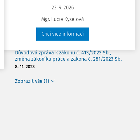
zákoník práce
23. 9. 2026
29. 9. 2005
Mgr. Lucie Kyselová
Důvodová zpráva k zákonu č. 230/2024 Sb.,
změna zákoníku práce a některých dalších
Chci více informací
zákonů
19. 3. 2024
Důvodová zpráva k zákonu č. 413/2023 Sb.,
změna zákoníku práce a zákona č. 281/2023 Sb.
8. 11. 2023
Zobrazit vše (1)