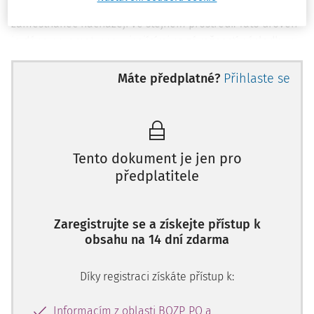
považováno za přijatelné“, pokud se kolaborativní robot a
zaměstnanec nacházejí ve stejném prostředí. Tato úroveň
je dána parametry souvisejícími se závažností následku a
pravděpodobností výskytu úrazu zaměstnance. Prostředí
interakce člověk/robot musí splňovat určitou úroveň
Máte předplatné?
Přihlaste se
bezpečnosti dříve, než by mohlo být považováno za
dostatečně bezpečné, pro vzájemnou spolupráci. Jak tedy
správně určit, zda potenciální nebezpečí překračuje
přijatelnou míru rizika či nikoli? Jediným způsobem, jak to
Tento dokument je jen pro
zjisti je provedení posouzení rizik. Pokud se již orientujete
předplatitele
v oblasti bezpečnosti, nepochybně jste již slyšeli termín
„hodnocení rizik“. Ve skutečnosti, i když je tento termín
používán poměrně časti, je nutné si uvědomit, že lidé, kteří
Zaregistrujte se a získejte přístup k
právě přicházejí na trh robotů, nemají s tímto pojmem
obsahu na 14 dní zdarma
zkušenosti nebo nemusí plně chápat jeho význam nebo
účel rizika. Jelikož jsou kolaborativní roboti stále
Díky registraci získáte přístup k:
populárnější, bude se jim tento článek věnovat.
Informacím z oblasti BOZP, PO a