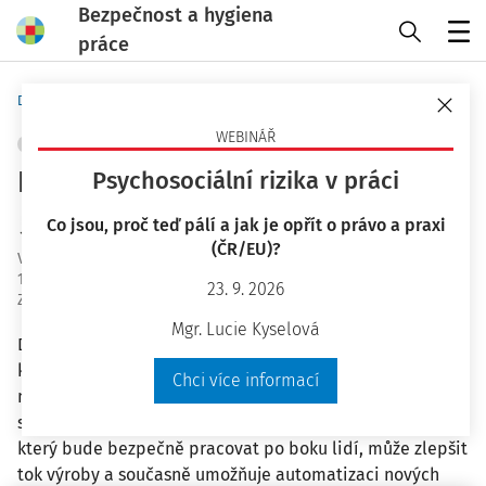
Bezpečnost a hygiena
práce
Menu
Domů
Bezpečnost a hygiena práce
WEBINÁŘ
ŘÍZENÍ RIZIK
+ PŘIDAT VLASTNÍ
Kolaborativní roboti
Psychosociální rizika v práci
Co jsou, proč teď pálí a jak je opřít o právo a praxi
Ing. Bc. Michal Zelenák MBA
(ČR/EU)?
Vydáno
:
12. 3. 2024
15 minut čtení
23. 9. 2026
Zdroj
:
Bezpečnost a hygiena práce 3/2024
Mgr. Lucie Kyselová
Do průmyslu si pomalu nachází cestu nový druh robota,
které se nazývá“ Kolaborativní robot“ a postupně mění
Chci více informací
naše zažité představy o lidech a robotech, kteří sdílejí
společný pracovní prostor. Využívat při práci robota,
který bude bezpečně pracovat po boku lidí, může zlepšit
tok výroby a současně umožňuje automatizaci nových