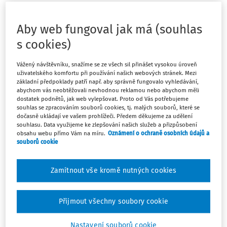
procesů s využitím toho nejlepšího z robotů a nejlepších
zaměstnanců. Ale co s bezpečností práce u robotů bez
Aby web fungoval jak má (souhlas
bezpečnostní ochrany?
s cookies)
Od počátků historie průmyslových robotů byli roboti
Vážený návštěvníku, snažíme se ze všech sil přinášet vysokou úroveň
navrhováni tak, aby byli výkonní, silní a vytrvalí. Byli
uživatelského komfortu při používání našich webových stránek. Mezi
základní předpoklady patří např. aby správně fungovalo vyhledávání,
navrženi tak, aby dělali těžké úkoly, které byly nad rámec
abychom vás neobtěžovali nevhodnou reklamou nebo abychom měli
fyzických schopností zaměstnanců a určitě nebylo vhodné
dostatek podnětů, jak web vylepšovat. Proto od Vás potřebujeme
souhlas se zpracováním souborů cookies, tj. malých souborů, které se
postavit se takovémuto zařízení do cesty. Avšak
dočasně ukládají ve vašem prohlížeči. Předem děkujeme za udělení
kolaborativní roboti jsou navrženi tak, aby pracovali po
souhlasu. Data využijeme ke zlepšování našich služeb a přizpůsobení
obsahu webu přímo Vám na míru.
Oznámení o ochraně osobních údajů a
boku lidí bez jakéhokoliv oplocení. Co však umožňuje
souborů cookie
výrobcům a zejména integrátorům zavádět do výroby
roboty bez jakékoliv ochrany?
Zamítnout vše kromě nutných cookies
S novými roboty, technologiemi a různými standardy, které
se týkají robotiky je neustále opakujícím se tématem
Přijmout všechny soubory cookie
„bezpečnost“. Všichni jsme si vědomi, že existuje, a vždy
bude existovat „určitá velmi nízká úroveň rizika, které je
Nastavení souborů cookie