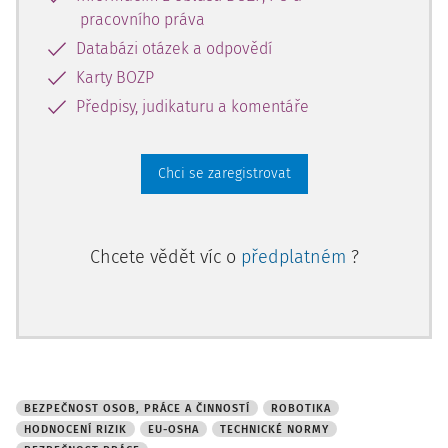
1. Základní požadavky
pracovního práva
V rámci hodnocení rizik se vychází z technických
Databázi otázek a odpovědí
požadavků, které je potřeba zohlednit při vlastní realizaci,
Karty BOZP
a také s ohledem na skutečnost, že
Předpisy, judikaturu a komentáře
Chci se zaregistrovat
Chcete vědět víc o
předplatném
?
BEZPEČNOST OSOB, PRÁCE A ČINNOSTÍ
ROBOTIKA
HODNOCENÍ RIZIK
EU-OSHA
TECHNICKÉ NORMY