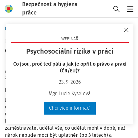
Bezpečnost a hygiena
práce
Menu
Domů
Otázky a odpovědi
WEBINÁŘ
+ PŘIDAT VLASTNÍ
Odškodnění pracovního úrazu
Psychosociální rizika v práci
Ing. Jiří Vala Ph.D.
Co jsou, proč teď pálí a jak je opřít o právo a praxi
(ČR/EU)?
OaO ID
:
29345
Zodpovězeno
:
21. 9. 2021
23. 9. 2026
Plné znění otázky
Mgr. Lucie Kyselová
Jak dlouho a jakým způsobem je zaměstnavatel povinen
upomínat jednotlivé zaměstnance (kteří měli pracovní
Chci více informací
úraz) o doložení náhrady škody za pracovní úraz (např.
Hodnocení bolestného), aby bylo zjevné, že
zaměstnavatel udělal vše, co udělat mohl v době, než
nárok nebude moci být uplatněn (po 3 letech) a