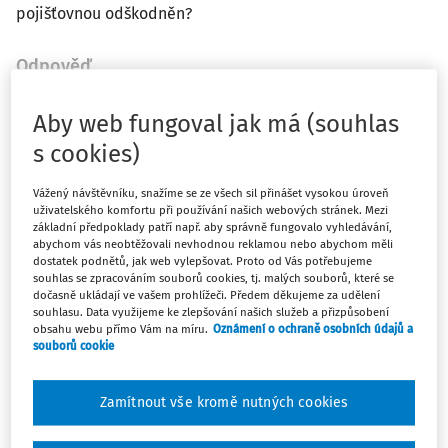
pojišťovnou odškodněn?
Odpověď
Aby web fungoval jak má (souhlas
Máte předplatné?
Přihlaste se
s cookies)
Vážený návštěvníku, snažíme se ze všech sil přinášet vysokou úroveň
uživatelského komfortu při používání našich webových stránek. Mezi
základní předpoklady patří např. aby správně fungovalo vyhledávání,
abychom vás neobtěžovali nevhodnou reklamou nebo abychom měli
Tento dokument je jen pro
dostatek podnětů, jak web vylepšovat. Proto od Vás potřebujeme
předplatitele
souhlas se zpracováním souborů cookies, tj. malých souborů, které se
dočasně ukládají ve vašem prohlížeči. Předem děkujeme za udělení
souhlasu. Data využijeme ke zlepšování našich služeb a přizpůsobení
obsahu webu přímo Vám na míru.
Oznámení o ochraně osobních údajů a
Zaregistrujte se a získejte přístup k
souborů cookie
obsahu na 14 dní zdarma
Zamítnout vše kromě nutných cookies
Díky registraci získáte přístup k: