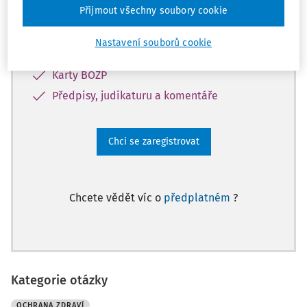
Přijmout všechny soubory cookie
Informacím z oblasti BOZP, PO a
pracovního práva
Nastavení souborů cookie
Databázi otázek a odpovědí
Karty BOZP
Předpisy, judikaturu a komentáře
Chci se zaregistrovat
Chcete vědět víc o
předplatném
?
Kategorie otázky
OCHRANA ZDRAVÍ