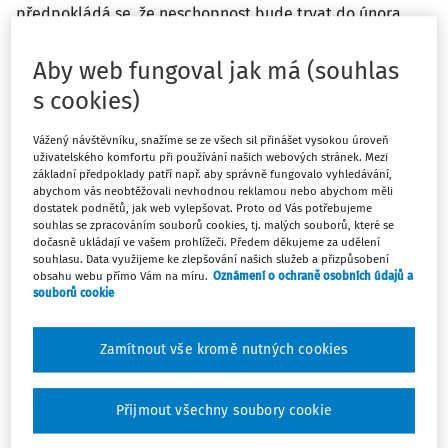
předpokládá se, že neschopnost bude trvat do února
2020. Celkový počet zaměškaných směn = 13 + 23 + 22 + 21
+ 23 + 21 + 22 = 145 směn za jednotlivé měsíce k 31. 12.
Aby web fungoval jak má (souhlas
2019. Za prvních 100 zaměškaných směn se dovolená
s cookies)
krátí o 1/12, za dalších 21 zaměškaných směn o další 1/12.
V tomto případě tedy bude kráceno o 3/12, tedy 5 dní? Je
Vážený návštěvníku, snažíme se ze všech sil přinášet vysokou úroveň
správně do počtu zaměškaných směn počítat i svátky
uživatelského komfortu při používání našich webových stránek. Mezi
připadající na pracovní směnu a nebrat v potaz letní a
základní předpoklady patří např. aby správně fungovalo vyhledávání,
abychom vás neobtěžovali nevhodnou reklamou nebo abychom měli
zimní celopodnikovou dovolenou? Postupuje se v
dostatek podnětů, jak web vylepšovat. Proto od Vás potřebujeme
případě pracovní neschopnosti z důvodu pracovního
souhlas se zpracováním souborů cookies, tj. malých souborů, které se
úrazu jiným způsobem?
dočasně ukládají ve vašem prohlížeči. Předem děkujeme za udělení
souhlasu. Data využijeme ke zlepšování našich služeb a přizpůsobení
obsahu webu přímo Vám na míru.
Oznámení o ochraně osobních údajů a
Odpověď
souborů cookie
Zamítnout vše kromě nutných cookies
Máte předplatné?
Přihlaste se
Přijmout všechny soubory cookie