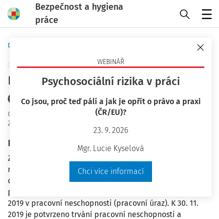
Bezpečnost a hygiena
práce
Menu
Domů
Otázky a odpovědi
WEBINÁŘ
+ PŘIDAT VLASTNÍ
Krácení dovolené, pracovní úraz
Psychosociální rizika v práci
JUDr. Petr Bukovjan
Co jsou, proč teď pálí a jak je opřít o právo a praxi
(ČR/EU)?
OaO ID
:
25045
Zodpovězeno
:
29. 11. 2019
23. 9. 2026
Plné znění otázky
Mgr. Lucie Kyselová
Zaměstnanec pracuje ve firmě od 5. 1. 2015. Má
rovnoměrně rozvrženou pracovní dobu, pracuje 7,5 hodin
Chci více informací
denně, 5 dnů v týdnu. Dovolená na zotavenou je
poskytována v délce 20 dní. Zaměstnanec je od 12. 6.
2019 v pracovní neschopnosti (pracovní úraz). K 30. 11.
2019 je potvrzeno trvání pracovní neschopnosti a