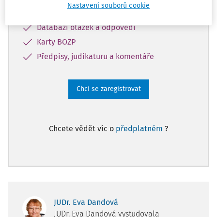
Informacím z oblasti BOZP, PO a
Nastavení souborů cookie
pracovního práva
Databázi otázek a odpovědí
Karty BOZP
Předpisy, judikaturu a komentáře
Chci se zaregistrovat
Chcete vědět víc o
předplatném
?
JUDr. Eva Dandová
JUDr. Eva Dandová vystudovala