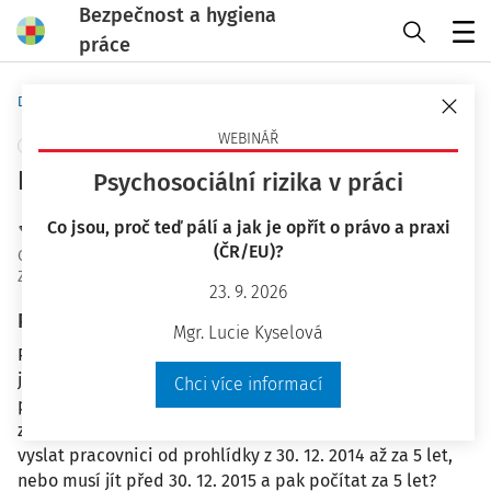
Bezpečnost a hygiena
práce
Menu
Domů
Otázky a odpovědi
WEBINÁŘ
+ PŘIDAT VLASTNÍ
Pracovnělékařské služby - prohlídka
Psychosociální rizika v práci
JUDr. Eva Dandová
Co jsou, proč teď pálí a jak je opřít o právo a praxi
(ČR/EU)?
OaO ID
:
15448
Zodpovězeno
:
4. 12. 2015
23. 9. 2026
Plné znění otázky
Mgr. Lucie Kyselová
Periodická prohlídka pracovnice provedena 30. 12. 2014
jako noční, tj. planost do 30. 12. 2015, ale od 1. 2. 2015
Chci více informací
přeřazena na denní režim, takže by mohla jít na další až
za 5 let. Jak je to s platností provedené prohlídky – lze
vyslat pracovnici od prohlídky z 30. 12. 2014 až za 5 let,
nebo musí jít před 30. 12. 2015 a pak počítat za 5 let?