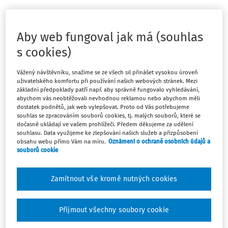
Odpověď
Aby web fungoval jak má (souhlas
s cookies)
Máte předplatné?
Přihlaste se
Vážený návštěvníku, snažíme se ze všech sil přinášet vysokou úroveň
uživatelského komfortu při používání našich webových stránek. Mezi
základní předpoklady patří např. aby správně fungovalo vyhledávání,
abychom vás neobtěžovali nevhodnou reklamou nebo abychom měli
dostatek podnětů, jak web vylepšovat. Proto od Vás potřebujeme
Tento dokument je jen pro
souhlas se zpracováním souborů cookies, tj. malých souborů, které se
dočasně ukládají ve vašem prohlížeči. Předem děkujeme za udělení
předplatitele
souhlasu. Data využijeme ke zlepšování našich služeb a přizpůsobení
obsahu webu přímo Vám na míru.
Oznámení o ochraně osobních údajů a
souborů cookie
Zaregistrujte se a získejte přístup k
obsahu na 14 dní zdarma
Zamítnout vše kromě nutných cookies
Díky registraci získáte přístup k:
Přijmout všechny soubory cookie