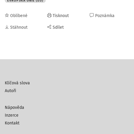
EVROPSKÁ UNIE (EU)
Oblíbené
Tisknout
Poznámka
Stáhnout
Sdílet
Klíčová slova
Autoři
Nápověda
Inzerce
Kontakt