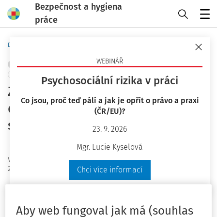
Bezpečnost a hygiena
práce
Menu
Domů
Novinky
WEBINÁŘ
ERGONOMIE A PRACOVNÍ PROSTŘEDÍ
OCHRANA ZDRAVÍ
+ PŘIDAT VLASTNÍ
Psychosociální rizika v práci
Zajištění účinné prevence v
Co jsou, proč teď pálí a jak je opřít o právo a praxi
digitálním světě práce - osoby
(ČR/EU)?
se zdravotním postižením
23. 9. 2026
Výzkumný institut práce a sociálních věcí, v.v.i.
Mgr. Lucie Kyselová
Vydáno
:
20. 12. 2024
2 minuty čtení
Chci více informací
Kampaň "Zajištění účinné
prevence v digitálním světě
Aby web fungoval jak má (souhlas