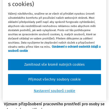
práce",
byl zpracován na
s cookies)
podporu evropské kampaně
Vážený návštěvníku, snažíme se ze všech sil přinášet vysokou úroveň
uživatelského komfortu při používání našich webových stránek. Mezi
Zdravé pracoviště 2023–2025 na
základní předpoklady patří např. aby správně fungovalo vyhledávání,
abychom vás neobtěžovali nevhodnou reklamou nebo abychom měli
téma
Bezpečná a zdravá práce v
dostatek podnětů, jak web vylepšovat. Proto od Vás potřebujeme
souhlas se zpracováním souborů cookies, tj. malých souborů, které se
digitálním věku
, pořádanou
dočasně ukládají ve vašem prohlížeči. Předem děkujeme za udělení
souhlasu. Data využijeme ke zlepšování našich služeb a přizpůsobení
Evropskou agenturou pro BOZP.
obsahu webu přímo Vám na míru.
Oznámení o ochraně osobních údajů a
souborů cookie
Více než jedna miliarda lidí po celém světě a 100 milionů
obyvatel EU žije s nějakou formou zdravotního postižení.
Zamítnout vše kromě nutných cookies
Zdravotní postižení zahrnuje smyslové, fyzické a
neurologické poruchy, které mohou mít vliv na pracovní
Přijmout všechny soubory cookie
výkon. Osoby se zdravotným postižením čelí výzvám při
vykonávání práce, ale s odpovídající podporou mohou i
Nastavení souborů cookie
nadále přispívat na trhu práce.
Význam přizpůsobení pracovního prostředí pro osoby se