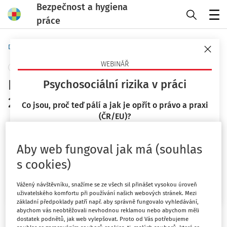
Bezpečnost a hygiena
práce
Menu
Domů
Novinky
WEBINÁŘ
+ PŘIDAT VLASTNÍ
Pracovní úrazovost v ČR v roce
Psychosociální rizika v práci
2024
Co jsou, proč teď pálí a jak je opřít o právo a praxi
(ČR/EU)?
Státní úřad inspekce práce
23. 9. 2026
Výzkumný institut práce a sociálních věcí, v.v.i.
Aby web fungoval jak má (souhlas
Vydáno
:
8. 2. 2026
Mgr. Lucie Kyselová
2 minuty čtení
s cookies)
Chci více informací
Analytická zpráva o pracovní úrazovosti v České
Vážený návštěvníku, snažíme se ze všech sil přinášet vysokou úroveň
republice v roce 2024 přináší komplexní pohled na vývoj
uživatelského komfortu při používání našich webových stránek. Mezi
základní předpoklady patří např. aby správně fungovalo vyhledávání,
a strukturu pracovních úrazů v daném roce. Zpráva
abychom vás neobtěžovali nevhodnou reklamou nebo abychom měli
vychází z dat Státního úřadu inspekce práce a Českého
dostatek podnětů, jak web vylepšovat. Proto od Vás potřebujeme