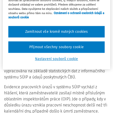
souhlas se zpracováním souborů cookies, tj. malých souborů, které se
báňského úřadu, která jsou získávána na základě
dočasně ukládají ve vašem prohlížeči. Předem děkujeme za udělení
povinného hlášení zaměstnavatelů o pracovních
souhlasu. Data využijeme ke zlepšování našich služeb a přizpůsobení
úrazech. Zahrnuta jsou jak data o úrazech způsobujících
obsahu webu přímo Vám na míru.
Oznámení o ochraně osobních údajů a
souborů cookie
pracovní neschopnost delší než tři kalendářní dny nebo
smrt, tak údaje o úrazech evidovaných podle zákona o
státní báňské správě.
Zamítnout vše kromě nutných cookies
Celou studii, vč. přílohy, naleznete v
Ročních souhrnných
Přijmout všechny soubory cookie
zprávách Státního úřadu inspekce práce.
Nastavení souborů cookie
Zpráva o pracovní úrazovosti v ČR v roce 2024 byla
vypracována na základě statistických dat z informačního
systému SÚIP a údajů poskytnutých ČBÚ.
Evidence pracovních úrazů v systému SÚIP vychází z
hlášení, která zaměstnavatelé zasílají místně příslušným
oblastním inspektorátům práce (OIP). Jde o případy, kdy v
důsledku úrazu vznikla pracovní neschopnost delší než tři
kalendářní dny, případně došlo k úmrtí zaměstnance.