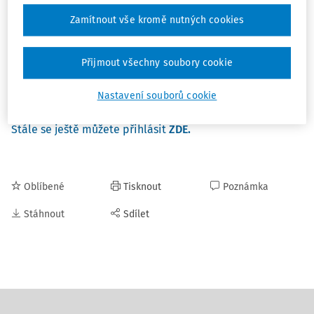
zavedení programů podpory zdraví na pracovištích
novém vzoru lékařského posudku a poskytování služeb
Zamítnout vše kromě nutných cookies
během krizí
revizích nemocí z povolání včetně expozice azbestu a
Přijmout všechny soubory cookie
SARS-CoV-2
přísnějších pravidlech pro práci s azbestem, olovem a
Nastavení souborů cookie
diisokyanáty
Stále se ještě můžete přihlásit
ZDE.
Oblíbené
Tisknout
Poznámka
Stáhnout
Sdílet