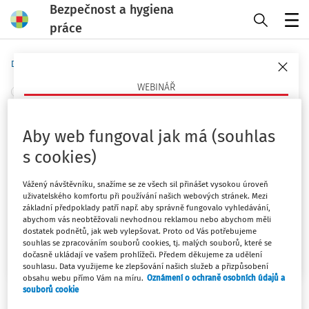
Bezpečnost a hygiena
práce
Menu
Domů
Novinky
WEBINÁŘ
+ PŘIDAT VLASTNÍ
JIž v pátek!!! Webinář k novele
Psychosociální rizika v práci
Aby web fungoval jak má (souhlas
pracovnělékařských služeb
Co jsou, proč teď pálí a jak je opřít o právo a praxi
s cookies)
(ČR/EU)?
Vydáno
:
23. 11. 2025
1 minuta čtení
23. 9. 2026
Vážený návštěvníku, snažíme se ze všech sil přinášet vysokou úroveň
uživatelského komfortu při používání našich webových stránek. Mezi
V pátek 28. 11. 2025 v 9 hodin zahajují
Aneta Kovářová
a
Mgr. Lucie Kyselová
základní předpoklady patří např. aby správně fungovalo vyhledávání,
abychom vás neobtěžovali nevhodnou reklamou nebo abychom měli
Nikol Michl
svůj webinář, na kterém se dozvíte podrobné
dostatek podnětů, jak web vylepšovat. Proto od Vás potřebujeme
informace o:
Chci více informací
souhlas se zpracováním souborů cookies, tj. malých souborů, které se
dočasně ukládají ve vašem prohlížeči. Předem děkujeme za udělení
souhlasu. Data využijeme ke zlepšování našich služeb a přizpůsobení
vstupních lékařských prohlídkách a jejich novém pojetí
obsahu webu přímo Vám na míru.
Oznámení o ochraně osobních údajů a
souborů cookie
(včetně dohod o pracích mimo pracovní poměr)