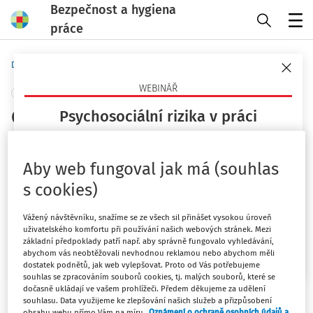
Bezpečnost a hygiena
práce
Menu
Domů
Novinky
WEBINÁŘ
+ PŘIDAT VLASTNÍ
Cena za správnou praxi míří i do
Psychosociální rizika v práci
ČR
Co jsou, proč teď pálí a jak je opřít o právo a praxi
(ČR/EU)?
Aby web fungoval jak má (souhlas
EU-OSHA
23. 9. 2026
s cookies)
Vydáno
:
29. 9. 2025
1 minuta čtení
Mgr. Lucie Kyselová
Související dokumenty (2)
Vážený návštěvníku, snažíme se ze všech sil přinášet vysokou úroveň
uživatelského komfortu při používání našich webových stránek. Mezi
základní předpoklady patří např. aby správně fungovalo vyhledávání,
Chci více informací
Ceny za správnou praxi v rámci kampaně Zdravé
abychom vás neobtěžovali nevhodnou reklamou nebo abychom měli
pracoviště za rok 2025 oceňují organizace, které
dostatek podnětů, jak web vylepšovat. Proto od Vás potřebujeme
souhlas se zpracováním souborů cookies, tj. malých souborů, které se
proměňují digitalizaci v příležitost pro bezpečný a
dočasně ukládají ve vašem prohlížeči. Předem děkujeme za udělení
zdravý svět práce zaměřený na člověka.
souhlasu. Data využijeme ke zlepšování našich služeb a přizpůsobení
obsahu webu přímo Vám na míru.
Oznámení o ochraně osobních údajů a