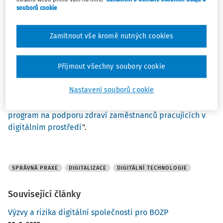
souborů cookie
Letošní vítězné a vyzdvižené příklady dokládají, jak se
digitální transformace může stát hybnou silou pro lepší
Zamítnout vše kromě nutných cookies
pracoviště, a to díky nejmodernějším digitálním řešením
uplatněným v kombinaci s proaktivními bezpečnostními
opatřeními a programy v oblasti zdraví.
Přijmout všechny soubory cookie
Nastavení souborů cookie
Jedním z oceněných příkladů správné praxe je i
případová studie Ministerstva vnitra "
Komplexní
program na podporu zdraví zaměstnanců pracujících v
digitálním prostředí
".
SPRÁVNÁ PRAXE
DIGITALIZACE
DIGITÁLNÍ TECHNOLOGIE
Související články
Výzvy a rizika digitální společnosti pro BOZP