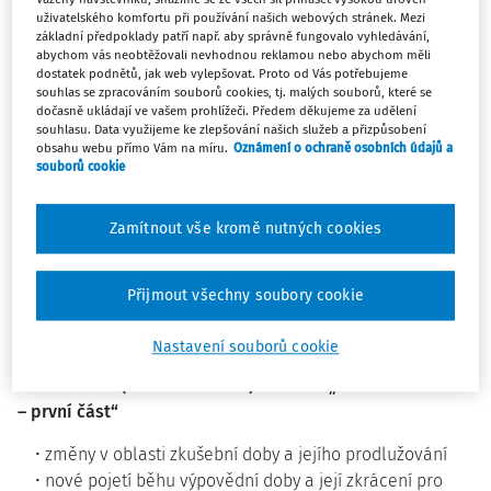
současném zachování ochrany práv zaměstnanců a
uživatelského komfortu při používání našich webových stránek. Mezi
podpora slaďování pracovního a rodinného života.
základní předpoklady patří např. aby správně fungovalo vyhledávání,
abychom vás neobtěžovali nevhodnou reklamou nebo abychom měli
Podrobně vám jednotlivé body novely během dvou
dostatek podnětů, jak web vylepšovat. Proto od Vás potřebujeme
samostatných webinářů vysvětlí
JUDr. Dominik Brůha
.
souhlas se zpracováním souborů cookies, tj. malých souborů, které se
dočasně ukládají ve vašem prohlížeči. Předem děkujeme za udělení
souhlasu. Data využijeme ke zlepšování našich služeb a přizpůsobení
>>> Chci se přihlásit <<<
obsahu webu přímo Vám na míru.
Oznámení o ochraně osobních údajů a
souborů cookie
Kdy a kde?
Datum:
20. března 2025 a 27. března 2025, vždy od 9:00 do
Zamítnout vše kromě nutných cookies
11:30
Místo konání:
ONLINE – Microsoft Teams
Přijmout všechny soubory cookie
Obsah webinářů
Nastavení souborů cookie
První termín (20. března 2025) na téma „Flexibilní novela
– první část“
změny v oblasti zkušební doby a jejího prodlužování
nové pojetí běhu výpovědní doby a její zkrácení pro