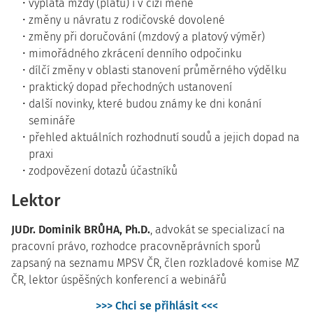
výplata mzdy (platu) i v cizí měně
změny u návratu z rodičovské dovolené
změny při doručování (mzdový a platový výměr)
mimořádného zkrácení denního odpočinku
dílčí změny v oblasti stanovení průměrného výdělku
praktický dopad přechodných ustanovení
další novinky, které budou známy ke dni konání
semináře
přehled aktuálních rozhodnutí soudů a jejich dopad na
praxi
zodpovězení dotazů účastníků
Lektor
JUDr. Dominik BRŮHA, Ph.D.
, advokát se specializací na
pracovní právo, rozhodce pracovněprávních sporů
zapsaný na seznamu MPSV ČR, člen rozkladové komise MZ
ČR, lektor úspěšných konferencí a webinářů
>>> Chci se přihlásit <<<