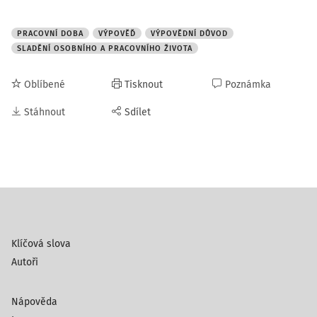
PRACOVNÍ DOBA
VÝPOVĚĎ
VÝPOVĚDNÍ DŮVOD
SLADĚNÍ OSOBNÍHO A PRACOVNÍHO ŽIVOTA
Oblíbené
Tisknout
Poznámka
Stáhnout
Sdílet
Klíčová slova
Autoři
Nápověda