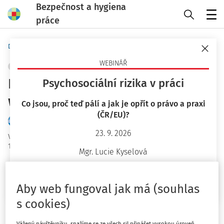
Bezpečnost a hygiena
práce
Menu
Domů
Novinky
WEBINÁŘ
ERGONOMIE A PRACOVNÍ PROSTŘEDÍ
+ PŘIDAT VLASTNÍ
Flexinovela zákoníku práce:
Psychosociální rizika v práci
webináře již 20. a 27. 3. 2025!
Co jsou, proč teď pálí a jak je opřít o právo a praxi
(ČR/EU)?
Tým BHP
23. 9. 2026
Vydáno
:
4. 3. 2025
1 minuta čtení
Mgr. Lucie Kyselová
Novela zákoníku práce, jejímž hlavním cílem je zvýšit
Chci více informací
flexibilitu pracovněprávních vztahů, prošla třetím
Aby web fungoval jak má (souhlas
čtením a míří do Senátu. Její účinnost nastane
s cookies)
pravděpodobně
od 1. 6. 2025
. Záměrem novely je
posílení konkurenceschopnosti zaměstnavatelů při
Vážený návštěvníku, snažíme se ze všech sil přinášet vysokou úroveň