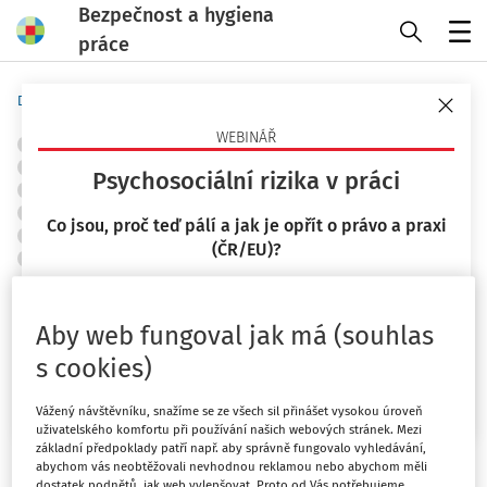
Bezpečnost a hygiena
práce
Menu
Domů
Předpisy
Judikáty
WEBINÁŘ
OBJEKTY A PRACOVIŠTĚ
ERGONOMIE A PRACOVNÍ PROSTŘEDÍ
POŽÁRNÍ OCHRANA A PROTIVÝBUCHOVÁ PREVENCE
Psychosociální rizika v práci
ZNAČKY A ZNAČENÍ
STROJNÍ A TECHNICKÁ ZAŘÍZENÍ, NÁŘADÍ
DOPRAVNÍ ZAŘÍZENÍ
STAVEBNICTVÍ
PRÁCE VE VÝŠCE
Co jsou, proč teď pálí a jak je opřít o právo a praxi
MANIPULACE S BŘEMENY
CHEMICKÉ LÁTKY
OOPP
(ČR/EU)?
OCHRANA ZDRAVÍ
ŘÍZENÍ RIZIK
+ PŘIDAT VLASTNÍ
Bezpečnost a ochrana zdraví při práci;
23. 9. 2026
správní delikt; správní sankce;
Mgr. Lucie Kyselová
Aby web fungoval jak má (souhlas
zaměstnavatel; správní soudnictví
s cookies)
Chci více informací
Ústavní soud - senát
Vážený návštěvníku, snažíme se ze všech sil přinášet vysokou úroveň
Vydáno
:
29. 3. 2021
uživatelského komfortu při používání našich webových stránek. Mezi
Související dokumenty (1)
základní předpoklady patří např. aby správně fungovalo vyhledávání,
abychom vás neobtěžovali nevhodnou reklamou nebo abychom měli
dostatek podnětů, jak web vylepšovat. Proto od Vás potřebujeme