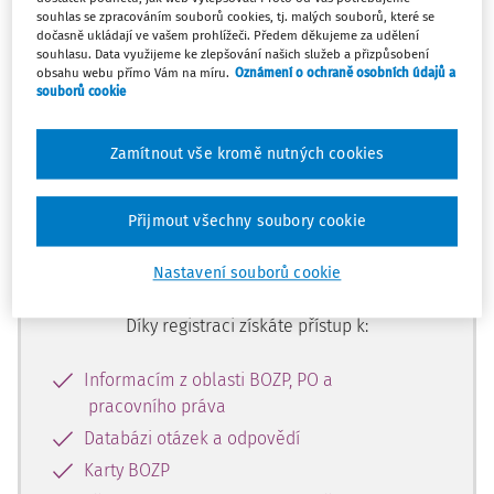
Máte předplatné?
Přihlaste se
souhlas se zpracováním souborů cookies, tj. malých souborů, které se
dočasně ukládají ve vašem prohlížeči. Předem děkujeme za udělení
souhlasu. Data využijeme ke zlepšování našich služeb a přizpůsobení
obsahu webu přímo Vám na míru.
Oznámení o ochraně osobních údajů a
souborů cookie
Tento dokument je jen pro
Zamítnout vše kromě nutných cookies
předplatitele
Přijmout všechny soubory cookie
Zaregistrujte se a získejte přístup k
obsahu na 14 dní zdarma
Nastavení souborů cookie
Díky registraci získáte přístup k:
Informacím z oblasti BOZP, PO a
pracovního práva
Databázi otázek a odpovědí
Karty BOZP