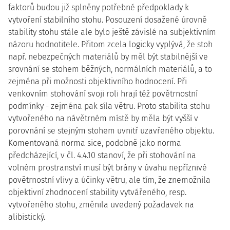
faktorů budou již splněny potřebné předpoklady k
vytvoření stabilního stohu. Posouzení dosažené úrovně
stability stohu stále ale bylo ještě závislé na subjektivním
názoru hodnotitele. Přitom zcela logicky vyplývá, že stoh
např. nebezpečných materiálů by měl být stabilnější ve
srovnání se stohem běžných, normálních materiálů, a to
zejména při možnosti objektivního hodnocení. Při
venkovním stohování svoji roli hrají též povětrnostní
podmínky - zejména pak síla větru. Proto stabilita stohu
vytvořeného na návětrném místě by měla být vyšší v
porovnání se stejným stohem uvnitř uzavřeného objektu.
Komentovaná norma sice, podobně jako norma
předcházející, v čl. 4.4.10 stanoví, že při stohování na
volném prostranství musí být brány v úvahu nepříznivé
povětrnostní vlivy a účinky větru, ale tím, že znemožnila
objektivní zhodnocení stability vytvářeného, resp.
vytvořeného stohu, změnila uvedený požadavek na
alibistický.