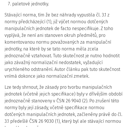
paletové jednotky.
Stávající norma, tím že bez náhrady vypustila čl. 3.1 z
normy předcházející (1), již výčet normou dotčených
manipulačních jednotek de facto nespecifikuje. Z toho
vyplývá, že není ani stanoven okruh předmětů, pro
komentovanou normu považovaných za manipulační
jednotky, na které by se tato norma měla zcela
jednoznačně vztahovat. Tuto skutečnost je nutno hodnotit
jako závažný normalizační nedostatek, vyžadující
urychleného odstranění. Autor článku pak tuto skutečnost
vnímá dokonce jako normalizační zmetek.
Lze tedy shrnout, že zásady pro tvorbu manipulačních
jednotek (včetně jejich specifikace) byly v dřívějším období
jednoznačně stanoveny v ČSN 26 9040 (2). Po zrušení této
normy byly její zásady, včetně specifikace normou
dotčených manipulačních jednotek, začleněny právě do čl.
3.1 předešlé ČSN 26 9030 (1), který byl ale stávající normou