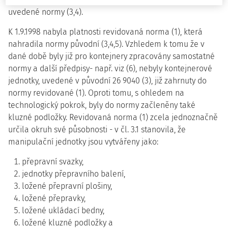
uvedené normy (3,4).
K 1.9.1998 nabyla platnosti revidovaná norma (1), která
nahradila normy původní (3,4,5). Vzhledem k tomu že v
dané době byly již pro kontejnery zpracovány samostatné
normy a další předpisy- např. viz (6), nebyly kontejnerové
jednotky, uvedené v původní 26 9040 (3), již zahrnuty do
normy revidované (1). Oproti tomu, s ohledem na
technologický pokrok, byly do normy začleněny také
kluzné podložky. Revidovaná norma (1) zcela jednoznačně
určila okruh své působnosti - v čl. 3.1 stanovila, že
manipulační jednotky jsou vytvářeny jako:
přepravní svazky,
jednotky přepravního balení,
ložené přepravní plošiny,
ložené přepravky,
ložené ukládací bedny,
ložené kluzné podložky a