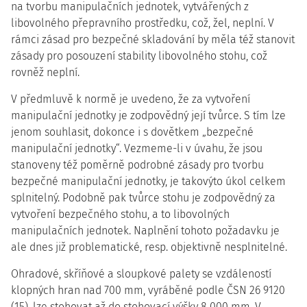
na tvorbu manipulačních jednotek, vytvářených z
libovolného přepravního prostředku, což, žel, neplní. V
rámci zásad pro bezpečné skladování by měla též stanovit
zásady pro posouzení stability libovolného stohu, což
rovněž neplní.
V předmluvě k normě je uvedeno, že za vytvoření
manipulační jednotky je zodpovědný její tvůrce. S tím lze
jenom souhlasit, dokonce i s dovětkem „bezpečné
manipulační jednotky“. Vezmeme-li v úvahu, že jsou
stanoveny též poměrně podrobné zásady pro tvorbu
bezpečné manipulační jednotky, je takovýto úkol celkem
splnitelný. Podobně pak tvůrce stohu je zodpovědný za
vytvoření bezpečného stohu, a to libovolných
manipulačních jednotek. Naplnění tohoto požadavku je
ale dnes již problematické, resp. objektivně nesplnitelné.
Ohradové, skříňové a sloupkové palety se vzdáleností
klopných hran nad 700 mm, vyráběné podle ČSN 26 9120
(15), lze stohovat až do stohovací výšky 8 000 mm. V