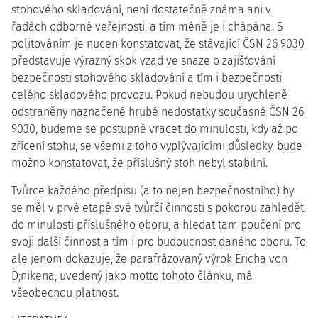
stohového skladování, není dostatečně známa ani v
řadách odborné veřejnosti, a tím méně je i chápána. S
politováním je nucen konstatovat, že stávající ČSN 26 9030
představuje výrazný skok vzad ve snaze o zajišťování
bezpečnosti stohového skladování a tím i bezpečnosti
celého skladového provozu. Pokud nebudou urychleně
odstraněny naznačené hrubé nedostatky současné ČSN 26
9030, budeme se postupně vracet do minulosti, kdy až po
zřícení stohu, se všemi z toho vyplývajícími důsledky, bude
možno konstatovat, že příslušný stoh nebyl stabilní.
Tvůrce každého předpisu (a to nejen bezpečnostního) by
se měl v prvé etapě své tvůrčí činnosti s pokorou zahledět
do minulosti příslušného oboru, a hledat tam poučení pro
svoji další činnost a tím i pro budoucnost daného oboru. To
ale jenom dokazuje, že parafrázovaný výrok Ericha von
D;nikena, uvedený jako motto tohoto článku, má
všeobecnou platnost.