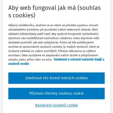
přepravní svazky,
jednotky přepravního balení,
Aby web fungoval jak má (souhlas
ložené přepravní plošiny,
s cookies)
ložené přepravky,
ložené ukládací bedny,
Vážený návštěvníku, snažíme se ze všech sil přinášet vysokou úroveň
uživatelského komfortu při používání našich webových stránek. Mezi
paletové jednotky,
základní předpoklady patří např. aby správně fungovalo vyhledávání,
kontejnerové jednotky.
abychom vás neobtěžovali nevhodnou reklamou nebo abychom měli
dostatek podnětů, jak web vylepšovat. Proto od Vás potřebujeme
Paletové jednotky vždy tvořily nejrozšířenější skupinu
souhlas se zpracováním souborů cookies, tj. malých souborů, které se
dočasně ukládají ve vašem prohlížeči. Předem děkujeme za udělení
manipulačních jednotek, na které se současně
souhlasu. Data využijeme ke zlepšování našich služeb a přizpůsobení
kumulovalo nejvíce bezpečnostních problémů, jakož i
obsahu webu přímo Vám na míru.
Oznámení o ochraně osobních údajů a
nežádoucích událostí. Tato skutečnost si vynutila
souborů cookie
zpracování samostatné normy, která stanovila zásady
bezpečné manipulace s paletami a nástavbami palet (4). Z
Zamítnout vše kromě nutných cookies
uvedeného vyplývá, že paletové jednotky vždy byly (a stále
i jsou) jednou ze skupin manipulačních jednotek. Do
Přijmout všechny soubory cookie
okruhu základních norem v dané oblasti dále patřila
původní ČSN 26 9030, upravující zásady bezpečné
Nastavení souborů cookie
manipulace při skladování (5). Při její revizi byly do
revidovaného znění současně začleněny další dvě