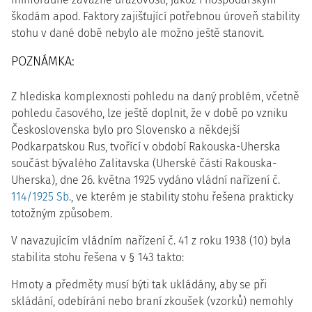
škodám apod. Faktory zajišťující potřebnou úroveň stability
stohu v dané době nebylo ale možno ještě stanovit.
POZNÁMKA:
Z hlediska komplexnosti pohledu na daný problém, včetně
pohledu časového, lze ještě doplnit, že v době po vzniku
Československa bylo pro Slovensko a někdejší
Podkarpatskou Rus, tvořící v období Rakouska-Uherska
součást bývalého Zalitavska (Uherské části Rakouska-
Uherska), dne 26. května 1925 vydáno vládní nařízení č.
114/1925 Sb.
, ve kterém je stability stohu řešena prakticky
totožným způsobem.
V navazujícím vládním nařízení č. 41 z roku 1938 (10) byla
stabilita stohu řešena v § 143 takto:
Hmoty a předměty musí býti tak ukládány, aby se při
skládání, odebírání nebo braní zkoušek (vzorků) nemohly