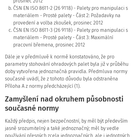
prosinec 2012
ČSN EN ISO 8611-2 (26 9118) - Palety pro manipulaci s
materiálem - Prosté palety - Část 2: Požadavky na
provedení a volba zkoušek, prosinec 2012
ČSN EN ISO 8611-3 (26 9118) - Palety pro manipulaci s
materiálem - Prosté palety - Část 3: Maximální
pracovní břemena, prosinec 2012
Dále je v předmluvě k normě konstatováno, že pro
parametry stohování ohradových palet byla již v průběhu
doby vytvořena jednoznačná pravidla. Předmluva normy
současně uvádí, že z tohoto důvodu byla odstraněna
Příloha A z normy předcházející (1).
Zamyšlení nad okruhem působnosti
současné normy
Každý předpis, nejen bezpečnostní, by měl být především
jasně srozumitelný a také jednoznačný; měl by vedle
používání přesných zcela jednoznačných, ale i jednotných