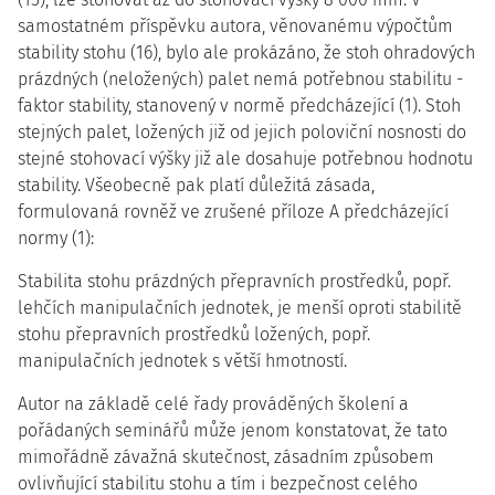
samostatném příspěvku autora, věnovanému výpočtům
stability stohu (16), bylo ale prokázáno, že stoh ohradových
prázdných (neložených) palet nemá potřebnou stabilitu -
faktor stability, stanovený v normě předcházející (1). Stoh
stejných palet, ložených již od jejich poloviční nosnosti do
stejné stohovací výšky již ale dosahuje potřebnou hodnotu
stability. Všeobecně pak platí důležitá zásada,
formulovaná rovněž ve zrušené příloze A předcházející
normy (1):
Stabilita stohu prázdných přepravních prostředků, popř.
lehčích manipulačních jednotek, je menší oproti stabilitě
stohu přepravních prostředků ložených, popř.
manipulačních jednotek s větší hmotností.
Autor na základě celé řady prováděných školení a
pořádaných seminářů může jenom konstatovat, že tato
mimořádně závažná skutečnost, zásadním způsobem
ovlivňující stabilitu stohu a tím i bezpečnost celého