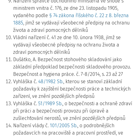
Nařízení správce obchodního ministeria ve shodě s
ministrem vnitra č. 176, ze dne 23. listopadu 1905,
vydaného podle
§ 74 zákona říšského č. 22 z 8. března
1885
, jímž se vydávají všeobecné předpisy na ochranu
života a zdraví pomocných dělníků
Vládní nařízení č. 41 ze dne 10. února 1938, jímž se
vydávají všeobecné předpisy na ochranu života a
zdraví pomocných dělníků
Dušátko, A. Bezpečnost stohového skladování jako
základní předpoklad bezpečnosti skladového provozu.
Bezpečnost a hygiena práce. č. 7-8/2014, s. 23 až 27
Vyhláška č.
48/1982 Sb.
, kterou se stanoví základní
požadavky k zajištění bezpečnosti práce a technických
zařízení, ve znění pozdějších předpisů
Vyhláška č.
51/1989 Sb.
, o bezpečnosti a ochraně zdraví
při práci a bezpečnosti provozu při úpravě a
zušlechťování nerostů, ve znění pozdějších předpisů
Nařízení vlády č.
101/2005 Sb.
, o podrobnějších
požadavcích na pracoviště a pracovní prostředí, ve