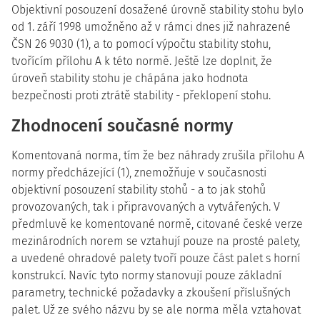
Objektivní posouzení dosažené úrovně stability stohu bylo
od 1. září 1998 umožněno až v rámci dnes již nahrazené
ČSN 26 9030 (1), a to pomocí výpočtu stability stohu,
tvořícím přílohu A k této normě. Ještě lze doplnit, že
úroveň stability stohu je chápána jako hodnota
bezpečnosti proti ztrátě stability - překlopení stohu.
Zhodnocení současné normy
Komentovaná norma, tím že bez náhrady zrušila přílohu A
normy předcházející (1), znemožňuje v současnosti
objektivní posouzení stability stohů - a to jak stohů
provozovaných, tak i připravovaných a vytvářených. V
předmluvě ke komentované normě, citované české verze
mezinárodních norem se vztahují pouze na prosté palety,
a uvedené ohradové palety tvoří pouze část palet s horní
konstrukcí. Navíc tyto normy stanovují pouze základní
parametry, technické požadavky a zkoušení příslušných
palet. Už ze svého názvu by se ale norma měla vztahovat