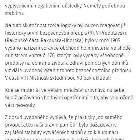
vyplývajícími negativními důsledky. Neměly potřebnou
stabilitu.
Na tuto skutečnost zcela logicky byl nucen reagovat již
historicky první bezpečnostní předpis (9). V Předlitavsku
(Rakouské části Rakouska-Uherska) bylo v roce 1905
vydáno nařízení správce obchodního ministeria ve shodě
ministrem vnitra č. 176, kterým byly vydány všeobecné
předpisy na ochranu života a zdraví pomocných dělníků -
viz dále uvedený výtah z tohoto bezpečnostního předpisu.
V části VIII Místnosti skladní bod 90 pak ukládal:
Kde se materiál ve větším množství urovnává na sebe,
budiž pečováno vhodnými opatřeními o to, aby se uložené
věci nesesuly.
Z dosud uvedeného vyplývá, že prakticky „od samého
prvopočátku naší právní paměti“ bylo požadováno
zajištění stability vytvářených stohů a to k eliminaci
mimořádně závažné úrazovosti, jakož i hospodářským