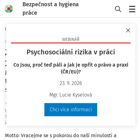
Bezpečnost a hygiena
práce
Menu
Domů
Bezpečnost a hygiena práce
WEBINÁŘ
SKLADOVÁNÍ
+ PŘIDAT VLASTNÍ
Zamyšlení nad současnou ČSN
Psychosociální rizika v práci
26 9030
Co jsou, proč teď pálí a jak je opřít o právo a praxi
Manipulační jednotky - Zásady pro
(ČR/EU)?
tvorbu, bezpečnou manipulaci a
23. 9. 2026
skladování
Mgr. Lucie Kyselová
Ing. Antonín Dušátko
Chci více informací
Vydáno
:
5. 4. 2017
16 minut čtení
Zdroj
:
Bezpečnost a hygiena práce 4/2017
Motto: Vracejme se s pokorou do naší minulosti a