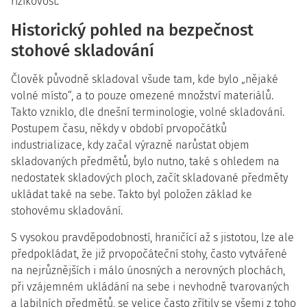
rizikovost.
Historický pohled na bezpečnost
stohové skladování
Člověk původně skladoval všude tam, kde bylo „nějaké
volné místo“, a to pouze omezené množství materiálů.
Takto vzniklo, dle dnešní terminologie, volné skladování.
Postupem času, někdy v období prvopočátků
industrializace, kdy začal výrazně narůstat objem
skladovaných předmětů, bylo nutno, také s ohledem na
nedostatek skladových ploch, začít skladované předměty
ukládat také na sebe. Takto byl položen základ ke
stohovému skladování.
S vysokou pravděpodobností, hraničící až s jistotou, lze ale
předpokládat, že již prvopočáteční stohy, často vytvářené
na nejrůznějších i málo únosných a nerovných plochách,
při vzájemném ukládání na sebe i nevhodně tvarovaných
a labilních předmětů, se velice často zřítily se všemi z toho