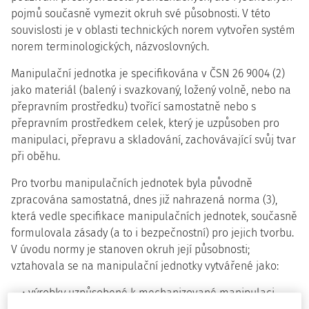
pojmů současně vymezit okruh své působnosti. V této
souvislosti je v oblasti technických norem vytvořen systém
norem terminologických, názvoslovných.
Manipulační jednotka je specifikována v ČSN 26 9004 (2)
jako materiál (balený i svazkovaný, ložený volně, nebo na
přepravním prostředku) tvořící samostatně nebo s
přepravním prostředkem celek, který je uzpůsoben pro
manipulaci, přepravu a skladování, zachovávající svůj tvar
při oběhu.
Pro tvorbu manipulačních jednotek byla původně
zpracována samostatná, dnes již nahrazená norma (3),
která vedle specifikace manipulačních jednotek, současně
formulovala zásady (a to i bezpečnostní) pro jejich tvorbu.
V úvodu normy je stanoven okruh její působnosti;
vztahovala se na manipulační jednotky vytvářené jako:
výrobky uzpůsobené k mechanizované manipulaci,