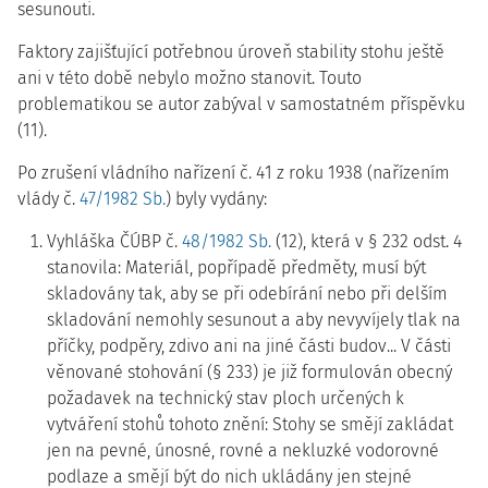
sesunouti.
Faktory zajišťující potřebnou úroveň stability stohu ještě
ani v této době nebylo možno stanovit. Touto
problematikou se autor zabýval v samostatném příspěvku
(11).
Po zrušení vládního nařízení č. 41 z roku 1938 (nařízením
vlády č.
47/1982 Sb.
) byly vydány:
Vyhláška ČÚBP č.
48/1982 Sb.
(12), která v § 232 odst. 4
stanovila: Materiál, popřípadě předměty, musí být
skladovány tak, aby se při odebírání nebo při delším
skladování nemohly sesunout a aby nevyvíjely tlak na
příčky, podpěry, zdivo ani na jiné části budov... V části
věnované stohování (§ 233) je již formulován obecný
požadavek na technický stav ploch určených k
vytváření stohů tohoto znění: Stohy se smějí zakládat
jen na pevné, únosné, rovné a nekluzké vodorovné
podlaze a smějí být do nich ukládány jen stejné