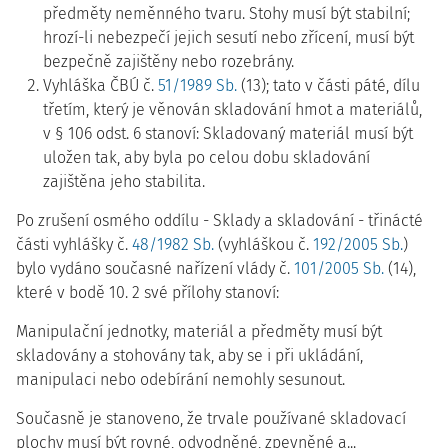
předměty neměnného tvaru. Stohy musí být stabilní;
hrozí-li nebezpečí jejich sesutí nebo zřícení, musí být
bezpečně zajištěny nebo rozebrány.
Vyhláška ČBÚ č.
51/1989 Sb.
(13); tato v části páté, dílu
třetím, který je věnován skladování hmot a materiálů,
v § 106 odst. 6 stanoví: Skladovaný materiál musí být
uložen tak, aby byla po celou dobu skladování
zajištěna jeho stabilita.
Po zrušení osmého oddílu - Sklady a skladování - třinácté
části vyhlášky č.
48/1982 Sb.
(vyhláškou č.
192/2005 Sb.
)
bylo vydáno současné nařízení vlády č.
101/2005 Sb.
(14),
které v bodě 10. 2 své přílohy stanoví:
Manipulační jednotky, materiál a předměty musí být
skladovány a stohovány tak, aby se i při ukládání,
manipulaci nebo odebírání nemohly sesunout.
Současně je stanoveno, že trvale používané skladovací
plochy musí být rovné, odvodněné, zpevněné a...