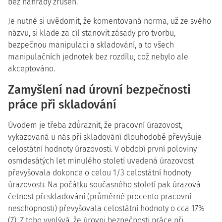
bez náhrady zrušen.
Je nutné si uvědomit, že komentovaná norma, už ze svého
názvu, si klade za cíl stanovit zásady pro tvorbu,
bezpečnou manipulaci a skladování, a to všech
manipulačních jednotek bez rozdílu, což nebylo ale
akceptováno.
Zamyšlení nad úrovní bezpečnosti
práce při skladování
Úvodem je třeba zdůraznit, že pracovní úrazovost,
vykazovaná u nás při skladování dlouhodobě převyšuje
celostátní hodnoty úrazovosti. V období první poloviny
osmdesátých let minulého století uvedená úrazovost
převyšovala dokonce o celou 1/3 celostátní hodnoty
úrazovosti. Na počátku současného století pak úrazová
četnost při skladování (průměrné procento pracovní
neschopnosti) převyšovala celostátní hodnoty o cca 17%
(7). Z toho vyplývá, že úrovni bezpečnosti práce při