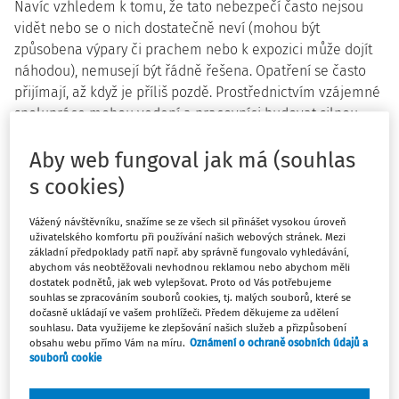
Navíc vzhledem k tomu, že tato nebezpečí často nejsou
vidět nebo se o nich dostatečně neví (mohou být
způsobena výpary či prachem nebo k expozici může dojít
náhodou), nemusejí být řádně řešena. Opatření se často
přijímají, až když je příliš pozdě. Prostřednictvím vzájemné
spolupráce mohou vedení a pracovníci budovat silnou
kulturu prevence rizik, v rámci níž je součástí prevence a
ochrany nahrazování látek jinými. Klíčovým krokem v
Aby web fungoval jak má (souhlas
tomto procesu je kompletní hodnocení rizik.
s cookies)
Kampaň Zdravé pracoviště na období 2018-2019 má tyto
Vážený návštěvníku, snažíme se ze všech sil přinášet vysokou úroveň
hlavní cíle:
uživatelského komfortu při používání našich webových stránek. Mezi
základní předpoklady patří např. aby správně fungovalo vyhledávání,
zvýšit povědomí o důležitosti předcházení rizikům
abychom vás neobtěžovali nevhodnou reklamou nebo abychom měli
dostatek podnětů, jak web vylepšovat. Proto od Vás potřebujeme
vyplývajícím z nebezpečných látek
, což pomůže
souhlas se zpracováním souborů cookies, tj. malých souborů, které se
vyjasnit běžná nedorozumění,
dočasně ukládají ve vašem prohlížeči. Předem děkujeme za udělení
souhlasu. Data využijeme ke zlepšování našich služeb a přizpůsobení
podpořit
posuzování rizik pomocí poskytování
obsahu webu přímo Vám na míru.
Oznámení o ochraně osobních údajů a
informací o praktických nástrojích a vytváření
souborů cookie
příležitostí ke sdílení osvědčených postupů se
zvláštním důrazem na: