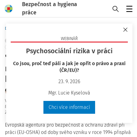
Bezpečnost a hygiena
práce
Menu
Domů
Bezpečnost a hygiena práce
WEBINÁŘ
CHEMICKÉ LÁTKY
OCHRANA ZDRAVÍ
ŘÍZENÍ RIZIK
+ PŘIDAT VLASTNÍ
Psychosociální rizika v práci
"Zdravé pracoviště má
Co jsou, proč teď pálí a jak je opřít o právo a praxi
nebezpečné látky pod
(ČR/EU)?
kontrolou"
23. 9. 2026
Mgr. Alena Horáčková
Mgr. Lucie Kyselová
Vydáno
:
10. 5. 2018
8 minut čtení
Chci více informací
Zdroj
:
Bezpečnost a hygiena práce 5/2018
Evropská agentura pro bezpečnost a ochranu zdraví při
práci (EU-OSHA) od doby svého vzniku v roce 1994 přispívá