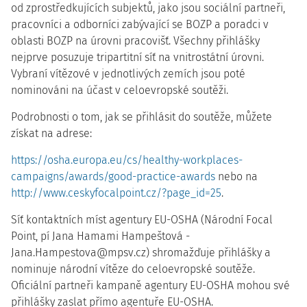
od zprostředkujících subjektů, jako jsou sociální partneři,
pracovníci a odborníci zabývající se BOZP a poradci v
oblasti BOZP na úrovni pracovišť. Všechny přihlášky
nejprve posuzuje tripartitní síť na vnitrostátní úrovni.
Vybraní vítězové v jednotlivých zemích jsou poté
nominováni na účast v celoevropské soutěži.
Podrobnosti o tom, jak se přihlásit do soutěže, můžete
získat na adrese:
https://osha.europa.eu/cs/healthy-workplaces-
campaigns/awards/good-practice-awards
nebo na
http://www.ceskyfocalpoint.cz/?page_id=25
.
Síť kontaktních míst agentury EU-OSHA (Národní Focal
Point, pí Jana Hamami Hampeštová -
Jana.Hampestova@mpsv.cz) shromažďuje přihlášky a
nominuje národní vítěze do celoevropské soutěže.
Oficiální partneři kampaně agentury EU-OSHA mohou své
přihlášky zaslat přímo agentuře EU-OSHA.