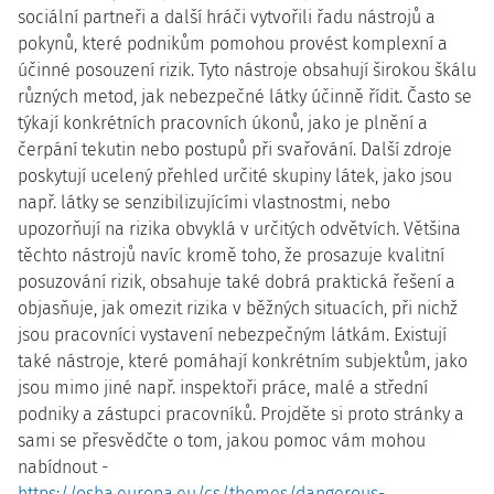
sociální partneři a další hráči vytvořili řadu nástrojů a
pokynů, které podnikům pomohou provést komplexní a
účinné posouzení rizik. Tyto nástroje obsahují širokou škálu
různých metod, jak nebezpečné látky účinně řídit. Často se
týkají konkrétních pracovních úkonů, jako je plnění a
čerpání tekutin nebo postupů při svařování. Další zdroje
poskytují ucelený přehled určité skupiny látek, jako jsou
např. látky se senzibilizujícími vlastnostmi, nebo
upozorňují na rizika obvyklá v určitých odvětvích. Většina
těchto nástrojů navíc kromě toho, že prosazuje kvalitní
posuzování rizik, obsahuje také dobrá praktická řešení a
objasňuje, jak omezit rizika v běžných situacích, při nichž
jsou pracovníci vystavení nebezpečným látkám. Existují
také nástroje, které pomáhají konkrétním subjektům, jako
jsou mimo jiné např. inspektoři práce, malé a střední
podniky a zástupci pracovníků. Projděte si proto stránky a
sami se přesvědčte o tom, jakou pomoc vám mohou
nabídnout -
https://osha.europa.eu/cs/themes/dangerous-