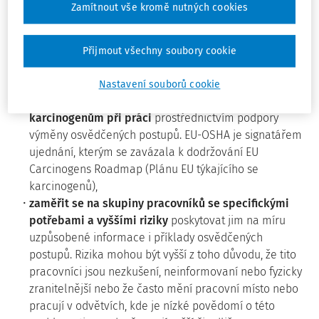
Zamítnout vše kromě nutných cookies
odstranění nebo nahrazení nebezpečných látek na
pracovišti,
hierarchii preventivních opatření (tj. sledování
Přijmout všechny soubory cookie
hierarchie uvedené v předpisech tak, aby byl vždy
zvolen nejúčinnější druh opatření),
Nastavení souborů cookie
zvýšit povědomí o rizicích spojených s expozicí
karcinogenům při práci
prostřednictvím podpory
výměny osvědčených postupů. EU-OSHA je signatářem
ujednání, kterým se zavázala k dodržování EU
Carcinogens Roadmap (Plánu EU týkajícího se
karcinogenů),
zaměřit se na skupiny pracovníků se specifickými
potřebami a vyššími riziky
poskytovat jim na míru
uzpůsobené informace i příklady osvědčených
postupů. Rizika mohou být vyšší z toho důvodu, že tito
pracovníci jsou nezkušení, neinformovaní nebo fyzicky
zranitelnější nebo že často mění pracovní místo nebo
pracují v odvětvích, kde je nízké povědomí o této