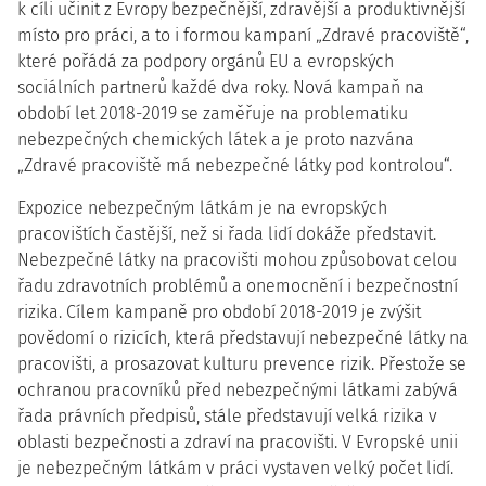
k cíli učinit z Evropy bezpečnější, zdravější a produktivnější
místo pro práci, a to i formou kampaní „Zdravé pracoviště“,
které pořádá za podpory orgánů EU a evropských
sociálních partnerů každé dva roky. Nová kampaň na
období let 2018-2019 se zaměřuje na problematiku
nebezpečných chemických látek a je proto nazvána
„Zdravé pracoviště má nebezpečné látky pod kontrolou“.
Expozice nebezpečným látkám je na evropských
pracovištích častější, než si řada lidí dokáže představit.
Nebezpečné látky na pracovišti mohou způsobovat celou
řadu zdravotních problémů a onemocnění i bezpečnostní
rizika. Cílem kampaně pro období 2018-2019 je zvýšit
povědomí o rizicích, která představují nebezpečné látky na
pracovišti, a prosazovat kulturu prevence rizik. Přestože se
ochranou pracovníků před nebezpečnými látkami zabývá
řada právních předpisů, stále představují velká rizika v
oblasti bezpečnosti a zdraví na pracovišti. V Evropské unii
je nebezpečným látkám v práci vystaven velký počet lidí.