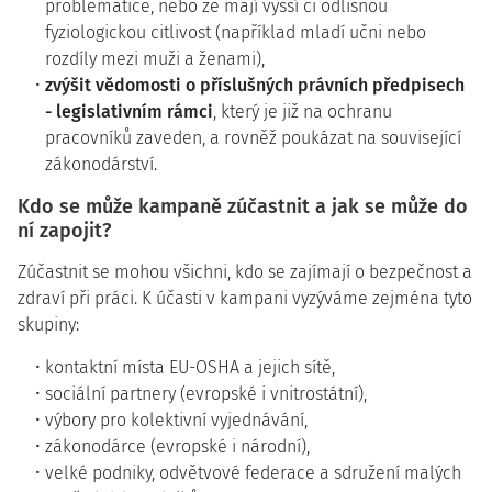
problematice, nebo že mají vyšší či odlišnou
fyziologickou citlivost (například mladí učni nebo
rozdíly mezi muži a ženami),
zvýšit vědomosti o příslušných právních předpisech
- legislativním rámci
, který je již na ochranu
pracovníků zaveden, a rovněž poukázat na související
zákonodárství.
Kdo se může kampaně zúčastnit a jak se může do
ní zapojit?
Zúčastnit se mohou všichni, kdo se zajímají o bezpečnost a
zdraví při práci. K účasti v kampani vyzýváme zejména tyto
skupiny:
kontaktní místa EU-OSHA a jejich sítě,
sociální partnery (evropské i vnitrostátní),
výbory pro kolektivní vyjednávání,
zákonodárce (evropské i národní),
velké podniky, odvětvové federace a sdružení malých