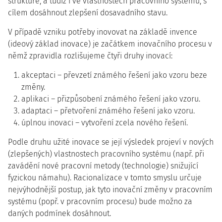
struktuře, a tudíž i ve vlastnostech pracovního systému, s
cílem dosáhnout zlepšení dosavadního stavu.
V případě vzniku potřeby inovovat na základě invence
(ideový základ inovace) je začátkem inovačního procesu v
němž zpravidla rozlišujeme čtyři druhy inovací:
akceptaci – převzetí známého řešení jako vzoru beze
změny.
aplikaci – přizpůsobení známého řešení jako vzoru.
adaptaci – přetvoření známého řešení jako vzoru.
úplnou inovaci – vytvoření zcela nového řešení.
Podle druhu užité inovace se její výsledek projeví v nových
(zlepšených) vlastnostech pracovního systému (např. při
zavádění nové pracovní metody (technologie) snižující
fyzickou námahu). Racionalizace v tomto smyslu určuje
nejvýhodnější postup, jak tyto inovační změny v pracovním
systému (popř. v pracovním procesu) bude možno za
daných podmínek dosáhnout.