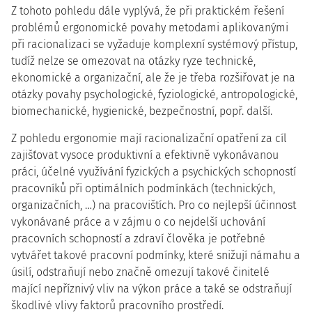
Z tohoto pohledu dále vyplývá, že při praktickém řešení
problémů ergonomické povahy metodami aplikovanými
při racionalizaci se vyžaduje komplexní systémový přístup,
tudíž nelze se omezovat na otázky ryze technické,
ekonomické a organizační, ale že je třeba rozšiřovat je na
otázky povahy psychologické, fyziologické, antropologické,
biomechanické, hygienické, bezpečnostní, popř. další.
Z pohledu ergonomie mají racionalizační opatření za cíl
zajišťovat vysoce produktivní a efektivně vykonávanou
práci, účelné využívání fyzických a psychických schopností
pracovníků při optimálních podmínkách (technických,
organizačních, …) na pracovištích. Pro co nejlepší účinnost
vykonávané práce a v zájmu o co nejdelší uchování
pracovních schopností a zdraví člověka je potřebné
vytvářet takové pracovní podmínky, které snižují námahu a
úsilí, odstraňují nebo značně omezují takové činitelé
mající nepříznivý vliv na výkon práce a také se odstraňují
škodlivé vlivy faktorů pracovního prostředí.