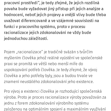
pracovní prostředí“, je tedy zřejmé, že jejich rozdílná
povaha bude vyžadovat jiný přístup při jejich analýze a
hodnocení, neboť jejich projevy a vnější vlivy bude třeba
uvažovat diferencovaně a ve vzájemné souvislosti na
funkci v pracovního systému, proto v procesu
racionalizace jejich zdokonalování ne vždy bude
jednoduchou záležitostí.
Pojem „racionalizace“ je tradičně svázán s tvůrčím
myšlením člověka jehož reálné vyústění ve společenské
praxi se promítá ve větší nebo menší míře do
uspokojování potřeb člověka. Je tedy zřejmé, že vývoj
člověka a jeho potřeby byly, jsou a budou trvale ve
znamení neustálého zdokonalování jeho existence.
Pro vývoj a existenci člověka je rozhodující společenská
výroba. Proto je proces racionalizace výroby považován za
jednu z forem zdokonalování výrobního systému
založenou na optimálním spojení a maximálním využívání