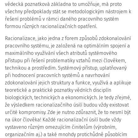
vědecká poznatková základna to umožňuje, má proto
všechny předpoklady stát se metodologickým nástrojem k
řešení problémů v rámci daného pracovního systém
formou různých racionalizačních opatření.
Racionalizace,
jako jedna z forem způsobů zdokonalování
pracovního systému, je založená na optimálním spojení a
maximálního využívání všech atributů systémového
přístupu při řešení problematiky vztahů mezi člověkem,
technikou a prostředím. Systémový přístup, uplatňovaný
při hodnocení pracovních systémů a navrhování
zdokonalování jejich struktury a funkce, využívá a aplikuje
teoretické a praktické poznatky vědních disciplín
biologických, technických a ekonomických. Je tedy zřejmé,
že výsledkem racionalizačního úsilí budou vždy existovat
určité kompromisy. Zde je nutno zdůraznit, že to nesmí být
na úkor člověka! Každé racionalizační úsilí bude vždy
vystaveno různým omezujícím činitelům (výrobním,
organizačním aj.) a také mnohdy protichůdně působícím