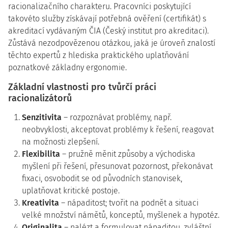
racionalizačního charakteru. Pracovníci poskytující
takovéto služby získávají potřebná ověření (certifikát) s
akreditací vydávaným ČIA (Český institut pro akreditaci).
Zůstává nezodpovězenou otázkou, jaká je úroveň znalostí
těchto expertů z hlediska praktického uplatňování
poznatkové základny ergonomie.
Základní vlastnosti pro tvůrčí práci
racionalizátorů
Senzitivita
– rozpoznávat problémy, např.
neobvyklosti, akceptovat problémy k řešení, reagovat
na možnosti zlepšení.
Flexibilita
– pružně měnit způsoby a východiska
myšlení při řešení, přesunovat pozornost, překonávat
fixaci, osvobodit se od původních stanovisek,
uplatňovat kritické postoje.
Kreativita
– nápaditost; tvořit na podnět a situaci
velké množství námětů, konceptů, myšlenek a hypotéz.
Originalita
– nalézt a formulovat nápaditou, zvláštní,