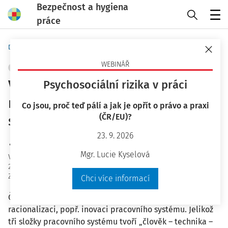
Bezpečnost a hygiena
práce
Menu
Domů
Bezpečnost a hygiena práce
WEBINÁŘ
ERGONOMIE A PRACOVNÍ PROSTŘEDÍ
+ PŘIDAT VLASTNÍ
Využití ergonomie v procesu
Psychosociální rizika v práci
racionalizace pracovního
Co jsou, proč teď pálí a jak je opřít o právo a praxi
(ČR/EU)?
systému
23. 9. 2026
Ing. Miroslav Král
Mgr. Lucie Kyselová
Vydáno
:
12. 11. 2020
28 minut čtení
Zdroj
:
Bezpečnost a hygiena práce 11/2020
Chci více informací
Článek pojednává o náročných úkolech ergonomie při
racionalizaci, popř. inovaci pracovního systému. Jelikož
tři složky pracovního systému tvoří „člověk – technika –