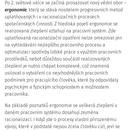
Po 2. světové válce se začíná prosazovat nový vědní obor –
ergonomie
, který se stává nositelem progresivních metod
uplatňovaných i v racionalizačních procesech
společenských činností. Z hlediska pojetí ergonomie se
realizovaná zlepšení vztahují na pracovní systém. Zde
uplatňovaná racionalizační opatření nelze omezovat jen
na vyhledávání nejlepšího pracovního procesu a
optimalizaci spotřeby lidské práce s využitím pracovních
prostředků, neboť důležitou součástí realizovaných
zlepšení je nutno chápat komplexně, což znamená
usilovat o vytváření co nejvhodnějších pracovních
podmínek pro pracujícího člověka, které by odpovídaly
psychickým a fyzickým schopnostem a možnostem
pracovníka.
Na základě poznatků ergonomie se veškerá zlepšení v
daném pracovním systému dosahují zejména
racionalizací. I když jde o procesy vlastní přirozenému
vývoji, které v podstatě nejsou zcela člověku cizí, jeví se