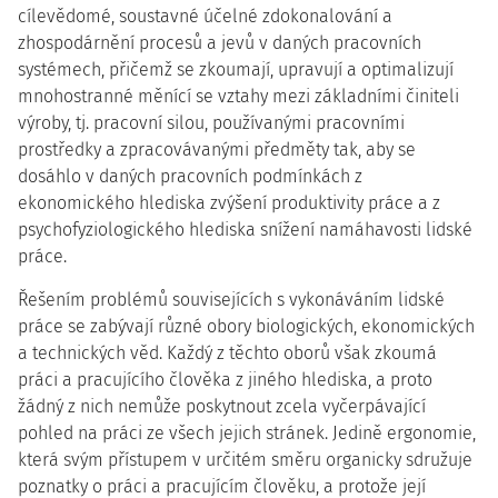
cílevědomé, soustavné účelné zdokonalování a
zhospodárnění procesů a jevů v daných pracovních
systémech, přičemž se zkoumají, upravují a optimalizují
mnohostranné měnící se vztahy mezi základními činiteli
výroby, tj. pracovní silou, používanými pracovními
prostředky a zpracovávanými předměty tak, aby se
dosáhlo v daných pracovních podmínkách z
ekonomického hlediska zvýšení produktivity práce a z
psychofyziologického hlediska snížení namáhavosti lidské
práce.
Řešením problémů souvisejících s vykonáváním lidské
práce se zabývají různé obory biologických, ekonomických
a technických věd. Každý z těchto oborů však zkoumá
práci a pracujícího člověka z jiného hlediska, a proto
žádný z nich nemůže poskytnout zcela vyčerpávající
pohled na práci ze všech jejich stránek. Jedině ergonomie,
která svým přístupem v určitém směru organicky sdružuje
poznatky o práci a pracujícím člověku, a protože její