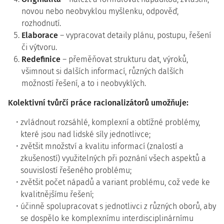
novou nebo neobvyklou myšlenku, odpověď,
rozhodnutí.
Elaborace
– vypracovat detaily plánu, postupu, řešení
či výtvoru.
Redefinice
– přeměňovat strukturu dat, výroků,
všimnout si dalších informací, různých dalších
možností řešení, a to i neobvyklých.
Kolektivní tvůrčí práce racionalizátorů umožňuje:
zvládnout rozsáhlé, komplexní a obtížné problémy,
které jsou nad lidské síly jednotlivce;
zvětšit množství a kvalitu informací (znalostí a
zkušeností) využitelných při poznání všech aspektů a
souvislostí řešeného problému;
zvětšit počet nápadů a variant problému, což vede ke
kvalitnějšímu řešení;
účinně spolupracovat s jednotlivci z různých oborů, aby
se dospělo ke komplexnímu interdisciplinárnímu