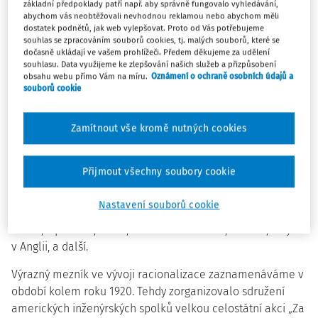
základní předpoklady patří např. aby správně fungovalo vyhledávání,
potřeby byly a jsou trvale ve znamení soustavného
abychom vás neobtěžovali nevhodnou reklamou nebo abychom měli
dostatek podnětů, jak web vylepšovat. Proto od Vás potřebujeme
zdokonalování podmínek své existence, což nejlépe
souhlas se zpracováním souborů cookies, tj. malých souborů, které se
dokumentují např. různé úpravy nářadí a nástrojů, které se
dočasně ukládají ve vašem prohlížeči. Předem děkujeme za udělení
účelně tvarovaly, aby co nejlépe odpovídaly tvaru lidské
souhlasu. Data využijeme ke zlepšování našich služeb a přizpůsobení
obsahu webu přímo Vám na míru.
Oznámení o ochraně osobních údajů a
ruky, prostě aby se s nimi co nejpohodlněji pracovalo.
souborů cookie
V průběhu dalšího vývoje v průmyslu se myšlenky a
metodika racionalizace zdokonalovaly a uplatňovaly se
Zamítnout vše kromě nutných cookies
nejen ve výrobě, ale i v dalších oborech lidské činnosti,
včetně práce v domácnostech. Na tomto úseku vědeckého
Přijmout všechny soubory cookie
řízení výroby se podíleli vědci z oborů zejména
psychologie a fyziologie. Mezi nejznámější jména sem patří
Nastavení souborů cookie
např.: Münsterberg, Bingham, Whipple v USA; Sečenov v
Rusku; Liptmann, Giese, Moede v Německu; Vernon, Mayers
v Anglii, a další.
Výrazný mezník ve vývoji racionalizace zaznamenáváme v
období kolem roku 1920. Tehdy zorganizovalo sdružení
amerických inženýrských spolků velkou celostátní akci „Za