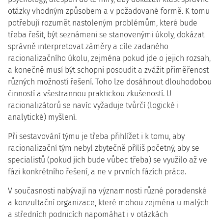
otázky vhodným způsobem a v požadované formě. K tomu
potřebují rozumět nastoleným problémům, které bude
třeba řešit, být seznámeni se stanovenými úkoly, dokázat
správně interpretovat záměry a cíle zadaného
racionalizačního úkolu, zejména pokud jde o jejich rozsah,
a konečně musí být schopni posoudit a zvážit přiměřenost
různých možností řešení. Toho lze dosáhnout dlouhodobou
činností a všestrannou praktickou zkušeností. U
racionalizátorů se navíc vyžaduje tvůrčí (logické i
analytické) myšlení.
Při sestavování týmu je třeba přihlížet i k tomu, aby
racionalizační tým nebyl zbytečně příliš početný, aby se
specialistů (pokud jich bude vůbec třeba) se využilo až ve
fázi konkrétního řešení, a ne v prvních fázích práce.
V současnosti nabývají na významnosti různé poradenské
a konzultační organizace, které mohou zejména u malých
a středních podnicích napomáhat i v otázkách