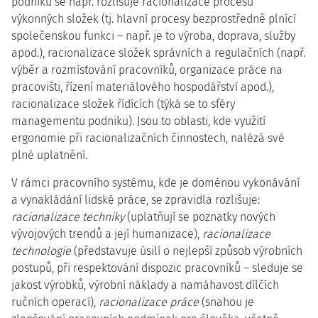
podniku se např. rozlišuje racionalizace procesů
výkonných složek (tj. hlavní procesy bezprostředně plnící
společenskou funkci – např. je to výroba, doprava, služby
apod.), racionalizace složek správních a regulačních (např.
výběr a rozmísťování pracovníků, organizace práce na
pracovišti, řízení materiálového hospodářství apod.),
racionalizace složek řídících (týká se to sféry
managementu podniku). Jsou to oblasti, kde využití
ergonomie při racionalizačních činnostech, nalézá své
plné uplatnění.
V rámci pracovního systému, kde je doménou vykonávání
a vynakládání lidské práce, se zpravidla rozlišuje:
racionalizace techniky
(uplatňují se poznatky nových
vývojových trendů a její humanizace),
racionalizace
technologie
(představuje úsilí o nejlepší způsob výrobních
postupů, při respektování dispozic pracovníků – sleduje se
jakost výrobků, výrobní náklady a namáhavost dílčích
ručních operací),
racionalizace práce
(snahou je