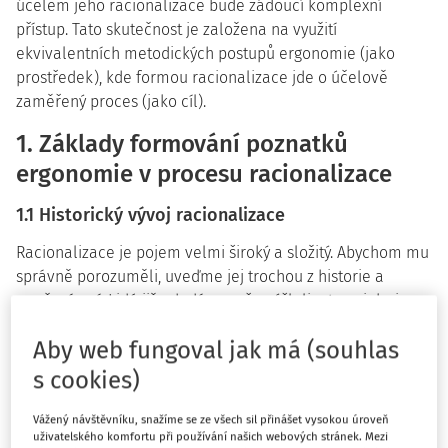
účelem jeho racionalizace bude žádoucí komplexní
přístup. Tato skutečnost je založena na využití
ekvivalentních metodických postupů ergonomie (jako
prostředek), kde formou racionalizace jde o účelově
zaměřený proces (jako cíl).
1. Základy formování poznatků
ergonomie v procesu racionalizace
1.1 Historický vývoj racionalizace
Racionalizace je pojem velmi široký a složitý. Abychom mu
správně porozuměli, uveďme jej trochou z historie a
poučení z ní. Lidé již odedávna přemýšleli o tom, jak si
usnadnit život, jak docílit s nejmenší námahou nejlepších
Aby web fungoval jak má (souhlas
výsledků ve svém konání. Říká se dokonce, že lenost je
matkou pokroku. Člověk stále vynalézal nové a nové
s cookies)
prostředky, které mu usnadňovaly pracovní činnost, a to
tvůrčím přístupem s využíváním předchozích zkušeností a
Vážený návštěvníku, snažíme se ze všech sil přinášet vysokou úroveň
uživatelského komfortu při používání našich webových stránek. Mezi
vlastního rozumu. Je tedy zřejmé, že vývoj člověka a jeho