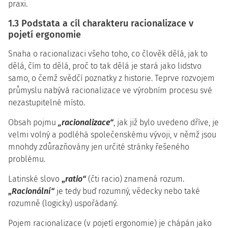
praxi.
1.3 Podstata a cíl charakteru racionalizace v
pojetí ergonomie
Snaha o racionalizaci všeho toho, co člověk dělá, jak to
dělá, čím to dělá, proč to tak dělá je stará jako lidstvo
samo, o čemž svědčí poznatky z historie. Teprve rozvojem
průmyslu nabývá racionalizace ve výrobním procesu své
nezastupitelné místo.
Obsah pojmu
„racionalizace“
, jak již bylo uvedeno dříve, je
velmi volný a podléhá společenskému vývoji, v němž jsou
mnohdy zdůrazňovány jen určité stránky řešeného
problému.
Latinské slovo
„
ratio“
(čti racio) znamená rozum.
„
Racionální“
je tedy buď rozumný, vědecky nebo také
rozumně (logicky) uspořádaný.
Pojem racionalizace (v pojetí ergonomie) je chápán jako