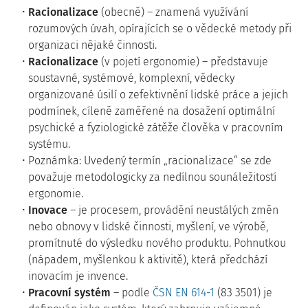
Racionalizace
(obecně) – znamená využívání
rozumových úvah, opírajících se o vědecké metody při
organizaci nějaké činnosti.
Racionalizace
(v pojetí ergonomie) – představuje
soustavné, systémové, komplexní, vědecky
organizované úsilí o zefektivnění lidské práce a jejich
podmínek, cíleně zaměřené na dosažení optimální
psychické a fyziologické zátěže člověka v pracovním
systému.
Poznámka: Uvedený termín „racionalizace“ se zde
považuje metodologicky za nedílnou sounáležitostí
ergonomie.
Inovace
– je procesem, provádění neustálých změn
nebo obnovy v lidské činnosti, myšlení, ve výrobě,
promítnuté do výsledku nového produktu. Pohnutkou
(nápadem, myšlenkou k aktivitě), která předchází
inovacím je invence.
Pracovní systém
– podle
ČSN EN 614-1
(83 3501) je