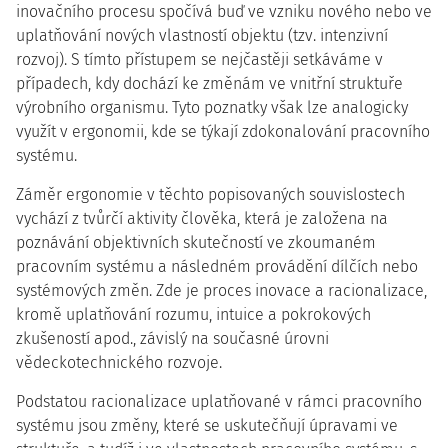
inovačního procesu spočívá buď ve vzniku nového nebo ve
uplatňování nových vlastností objektu (tzv. intenzivní
rozvoj). S tímto přístupem se nejčastěji setkáváme v
případech, kdy dochází ke změnám ve vnitřní struktuře
výrobního organismu. Tyto poznatky však lze analogicky
využít v ergonomii, kde se týkají zdokonalování pracovního
systému.
Záměr ergonomie v těchto popisovaných souvislostech
vychází z tvůrčí aktivity člověka, která je založena na
poznávání objektivních skutečností ve zkoumaném
pracovním systému a následném provádění dílčích nebo
systémových změn. Zde je proces inovace a racionalizace,
kromě uplatňování rozumu, intuice a pokrokových
zkušeností apod., závislý na současné úrovni
vědeckotechnického rozvoje.
Podstatou racionalizace uplatňované v rámci pracovního
systému jsou změny, které se uskutečňují úpravami ve