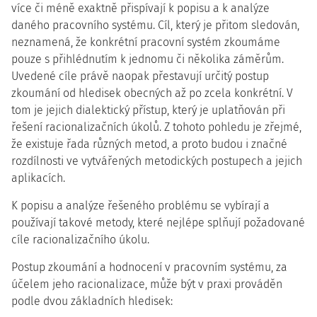
více či méně exaktně přispívají k popisu a k analýze
daného pracovního systému. Cíl, který je přitom sledován,
neznamená, že konkrétní pracovní systém zkoumáme
pouze s přihlédnutím k jednomu či několika záměrům.
Uvedené cíle právě naopak přestavují určitý postup
zkoumání od hledisek obecných až po zcela konkrétní. V
tom je jejich dialektický přístup, který je uplatňován při
řešení racionalizačních úkolů. Z tohoto pohledu je zřejmé,
že existuje řada různých metod, a proto budou i značné
rozdílnosti ve vytvářených metodických postupech a jejich
aplikacích.
K popisu a analýze řešeného problému se vybírají a
používají takové metody, které nejlépe splňují požadované
cíle racionalizačního úkolu.
Postup zkoumání a hodnocení v pracovním systému, za
účelem jeho racionalizace, může být v praxi prováděn
podle dvou základních hledisek: