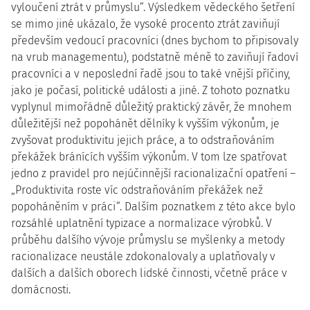
vyloučení ztrát v průmyslu“. Výsledkem vědeckého šetření
se mimo jiné ukázalo, že vysoké procento ztrát zaviňují
především vedoucí pracovníci (dnes bychom to připisovaly
na vrub managementu), podstatně méně to zaviňují řadoví
pracovníci a v neposlední řadě jsou to také vnější příčiny,
jako je počasí, politické události a jiné. Z tohoto poznatku
vyplynul mimořádně důležitý praktický závěr, že mnohem
důležitější než popohánět dělníky k vyšším výkonům, je
zvyšovat produktivitu jejich práce, a to odstraňováním
překážek bránících vyšším výkonům. V tom lze spatřovat
jedno z pravidel pro nejúčinnější racionalizační opatření –
„Produktivita roste víc odstraňováním překážek než
popoháněním v práci“. Dalším poznatkem z této akce bylo
rozsáhlé uplatnění typizace a normalizace výrobků. V
průběhu dalšího vývoje průmyslu se myšlenky a metody
racionalizace neustále zdokonalovaly a uplatňovaly v
dalších a dalších oborech lidské činnosti, včetně práce v
domácnosti.