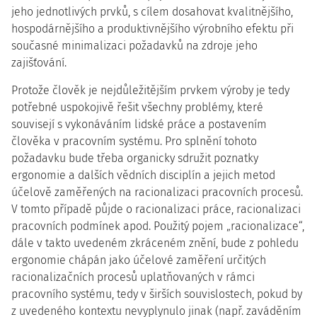
jeho jednotlivých prvků, s cílem dosahovat kvalitnějšího,
hospodárnějšího a produktivnějšího výrobního efektu při
současné minimalizaci požadavků na zdroje jeho
zajišťování.
Protože člověk je nejdůležitějším prvkem výroby je tedy
potřebné uspokojivě řešit všechny problémy, které
souvisejí s vykonáváním lidské práce a postavením
člověka v pracovním systému. Pro splnění tohoto
požadavku bude třeba organicky sdružit poznatky
ergonomie a dalších vědních disciplín a jejich metod
účelově zaměřených na racionalizaci pracovních procesů.
V tomto případě půjde o racionalizaci práce, racionalizaci
pracovních podmínek apod. Použitý pojem „racionalizace“,
dále v takto uvedeném zkráceném znění, bude z pohledu
ergonomie chápán jako účelové zaměření určitých
racionalizačních procesů uplatňovaných v rámci
pracovního systému, tedy v širších souvislostech, pokud by
z uvedeného kontextu nevyplynulo jinak (např. zaváděním