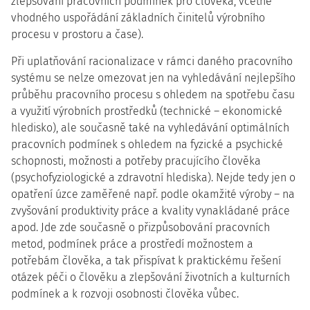
zlepšování pracovních podmínek pro člověka, včetně
vhodného uspořádání základních činitelů výrobního
procesu v prostoru a čase).
Při uplatňování racionalizace v rámci daného pracovního
systému se nelze omezovat jen na vyhledávání nejlepšího
průběhu pracovního procesu s ohledem na spotřebu času
a využití výrobních prostředků (technické – ekonomické
hledisko), ale současně také na vyhledávání optimálních
pracovních podmínek s ohledem na fyzické a psychické
schopnosti, možnosti a potřeby pracujícího člověka
(psychofyziologické a zdravotní hlediska). Nejde tedy jen o
opatření úzce zaměřené např. podle okamžité výroby – na
zvyšování produktivity práce a kvality vynakládané práce
apod. Jde zde současně o přizpůsobování pracovních
metod, podmínek práce a prostředí možnostem a
potřebám člověka, a tak přispívat k praktickému řešení
otázek péči o člověku a zlepšování životních a kulturních
podmínek a k rozvoji osobnosti člověka vůbec.