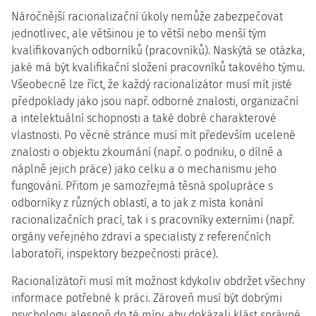
Náročnější racionalizační úkoly nemůže zabezpečovat
jednotlivec, ale většinou je to větší nebo menší tým
kvalifikovaných odborníků (pracovníků). Naskýtá se otázka,
jaké má být kvalifikační složení pracovníků takového týmu.
Všeobecně lze říct, že každý racionalizátor musí mít jisté
předpoklady jako jsou např. odborné znalosti, organizační
a intelektuální schopnosti a také dobré charakterové
vlastnosti. Po věcné stránce musí mít především ucelené
znalosti o objektu zkoumání (např. o podniku, o dílně a
náplně jejich práce) jako celku a o mechanismu jeho
fungování. Přitom je samozřejmá těsná spolupráce s
odborníky z různých oblastí, a to jak z místa konání
racionalizačních prací, tak i s pracovníky externími (např.
orgány veřejného zdraví a specialisty z referenčních
laboratoří, inspektory bezpečnosti práce).
Racionalizátoři musí mít možnost kdykoliv obdržet všechny
informace potřebné k práci. Zároveň musí být dobrými
psychology, alespoň do té míry, aby dokázali klást správné