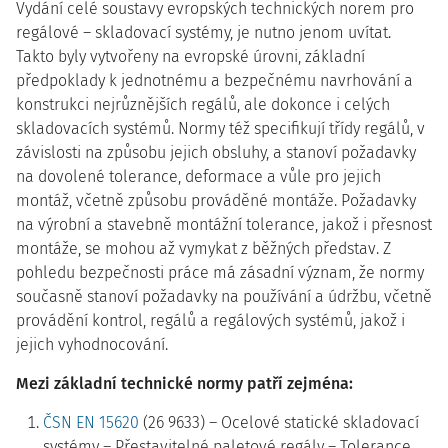
Vydání celé soustavy evropských technických norem pro
regálové – skladovací systémy, je nutno jenom uvítat.
Takto byly vytvořeny na evropské úrovni, základní
předpoklady k jednotnému a bezpečnému navrhování a
konstrukci nejrůznějších regálů, ale dokonce i celých
skladovacích systémů. Normy též specifikují třídy regálů, v
závislosti na způsobu jejich obsluhy, a stanoví požadavky
na dovolené tolerance, deformace a vůle pro jejich
montáž, včetně způsobu prováděné montáže. Požadavky
na výrobní a stavebně montážní tolerance, jakož i přesnost
montáže, se mohou až vymykat z běžných představ. Z
pohledu bezpečnosti práce má zásadní význam, že normy
současně stanoví požadavky na používání a údržbu, včetně
provádění kontrol, regálů a regálových systémů, jakož i
jejich vyhodnocování.
Mezi základní technické normy patří zejména:
ČSN EN 15620
(26 9633) – Ocelové statické skladovací
systémy – Přestavitelné paletové regály – Tolerance,