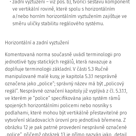
zadní vyztužení – viz pos. b), tvořící sestavu komponent
ve vertikální rovině, které spolu s horizontálním
a/nebo horním horizontálním vyztužením zajišťuje ve
směru uličky stabilitu regálového systému.
Horizontální a zadní vyztužení
Komentovaná norma současně uvádí terminologii pro
jednotlivé typy statických regálů, která navazuje a
doplňuje terminologii základní. V části 5.3 Ručně
manipulované malé kusy, je kapitola 5.3.1 nesprávně
označena jako „police“; správný název má být „policový
regál“. Nesprávné označení kapitoly již vyplývá z čl. 5.3.1.1,
ve kterém je “police“ specifikována jako systém rámů
spojených horizontálními policemi nebo nosníky s
podlahami, které mohou být vertikálně přestavitelné pro
vytvoření skladovacích úrovní pro jednotlivá břemena. Z
obrázku 12 je pak patrné provedení nesprávně označené
„police“, přičemž obrázek 13 je přímo nazván jako „detail