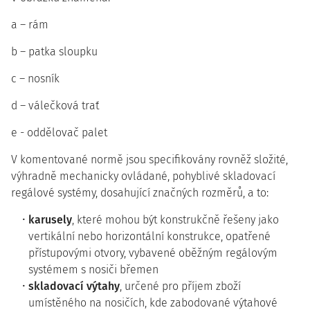
a – rám
b – patka sloupku
c – nosník
d – válečková trať
e - oddělovač palet
V komentované normě jsou specifikovány rovněž složité,
výhradně mechanicky ovládané, pohyblivé skladovací
regálové systémy, dosahující značných rozměrů, a to:
karusely
, které mohou být konstrukčně řešeny jako
vertikální nebo horizontální konstrukce, opatřené
přístupovými otvory, vybavené oběžným regálovým
systémem s nosiči břemen
skladovací výtahy
, určené pro příjem zboží
umístěného na nosičích, kde zabodované výtahové