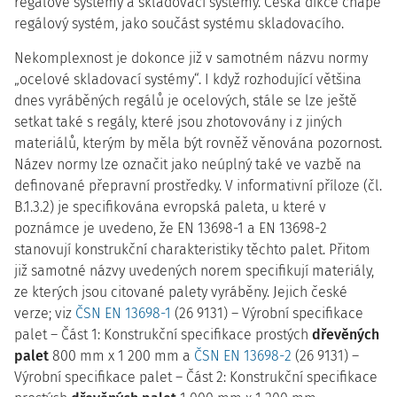
regálové systémy a skladovací systémy. Česká dikce chápe
regálový systém, jako součást systému skladovacího.
Nekomplexnost je dokonce již v samotném názvu normy
„ocelové skladovací systémy“. I když rozhodující většina
dnes vyráběných regálů je ocelových, stále se lze ještě
setkat také s regály, které jsou zhotovovány i z jiných
materiálů, kterým by měla být rovněž věnována pozornost.
Název normy lze označit jako neúplný také ve vazbě na
definované přepravní prostředky. V informativní příloze (čl.
B.1.3.2) je specifikována evropská paleta, u které v
poznámce je uvedeno, že EN 13698-1 a EN 13698-2
stanovují konstrukční charakteristiky těchto palet. Přitom
již samotné názvy uvedených norem specifikují materiály,
ze kterých jsou citované palety vyráběny. Jejich české
verze; viz
ČSN EN 13698-1
(26 9131) – Výrobní specifikace
palet – Část 1: Konstrukční specifikace prostých
dřevěných
palet
800 mm x 1 200 mm a
ČSN EN 13698-2
(26 9131) –
Výrobní specifikace palet – Část 2: Konstrukční specifikace