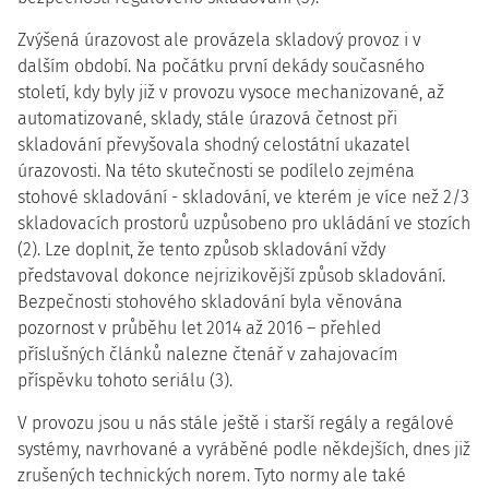
Zvýšená úrazovost ale provázela skladový provoz i v
dalším období. Na počátku první dekády současného
století, kdy byly již v provozu vysoce mechanizované, až
automatizované, sklady, stále úrazová četnost při
skladování převyšovala shodný celostátní ukazatel
úrazovosti. Na této skutečnosti se podílelo zejména
stohové skladování - skladování, ve kterém je více než 2/3
skladovacích prostorů uzpůsobeno pro ukládání ve stozích
(2). Lze doplnit, že tento způsob skladování vždy
představoval dokonce nejrizikovější způsob skladování.
Bezpečnosti stohového skladování byla věnována
pozornost v průběhu let 2014 až 2016 – přehled
příslušných článků nalezne čtenář v zahajovacím
příspěvku tohoto seriálu (3).
V provozu jsou u nás stále ještě i starší regály a regálové
systémy, navrhované a vyráběné podle někdejších, dnes již
zrušených technických norem. Tyto normy ale také