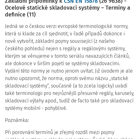
Základní připomínky k
ČSN EN 15878
(26 9638) -
Ocelové statické skladovací systémy – Termíny a
definice (11)
Jedná se o českou verzi evropské terminologické normy,
která si klade za cíl sjednotit, v řadě případů dokonce i
nově vytvořit, základní pojmy související (z našeho
českého pohledu) nejen s regály a regálovými systémy,
kterým se věnujeme v tomto seriálu navazujících článků,
ale dokonce v širším pojetí se systémy skladovacími.
Vydání této normy je nutno jenom uvítat. Již úvodem je ale
nutno upozornit, že norma, oproti svému názvu „statické
skladovací systémy“, současně (a to zcela logicky) uvádí
také terminologii pro nejrůznější přesuvné regály, karusely,
skladovací výtahy apod., tudíž de facto také pro skladovací
systémy mobilní - pohyblivé.
Poznámka:
Při porovnání termínů je zřejmý rozdíl mezi pojmy