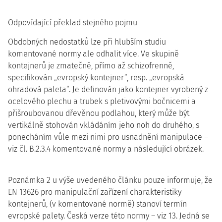
Odpovídající překlad stejného pojmu
Obdobných nedostatků lze při hlubším studiu
komentované normy ale odhalit více. Ve skupině
kontejnerů je zmatečně, přímo až schizofrenně,
specifikován „evropský kontejner“, resp. „evropská
ohradová paleta“. Je definován jako kontejner vyrobený z
ocelového plechu a trubek s pletivovými bočnicemi a
přišroubovanou dřevěnou podlahou, který může být
vertikálně stohován vkládáním jeho noh do druhého, s
ponecháním vůle mezi nimi pro usnadnění manipulace –
viz čl. B.2.3.4 komentované normy a následující obrázek.
Poznámka 2 u výše uvedeného článku pouze informuje, že
EN 13626 pro manipulační zařízení charakteristiky
kontejnerů, (v komentované normě) stanoví termín
evropské palety. Česká verze této normy – viz 13. Jedná se