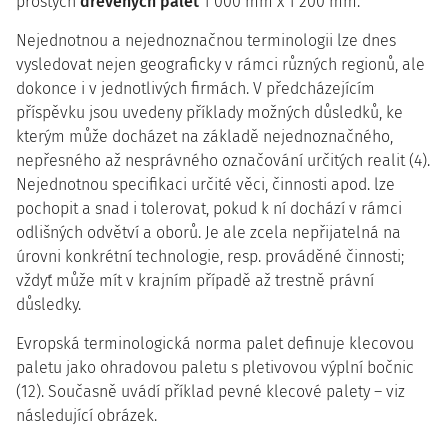
prostých
dřevěných palet
1 000 mm x 1 200 mm.
Nejednotnou a nejednoznačnou terminologii lze dnes
vysledovat nejen geograficky v rámci různých regionů, ale
dokonce i v jednotlivých firmách. V předcházejícím
příspěvku jsou uvedeny příklady možných důsledků, ke
kterým může docházet na základě nejednoznačného,
nepřesného až nesprávného označování určitých realit (4).
Nejednotnou specifikaci určité věci, činnosti apod. lze
pochopit a snad i tolerovat, pokud k ní dochází v rámci
odlišných odvětví a oborů. Je ale zcela nepřijatelná na
úrovni konkrétní technologie, resp. prováděné činnosti;
vždyť může mít v krajním případě až trestně právní
důsledky.
Evropská terminologická norma palet definuje klecovou
paletu jako ohradovou paletu s pletivovou výplní bočnic
(12). Současně uvádí příklad pevné klecové palety – viz
následující obrázek.