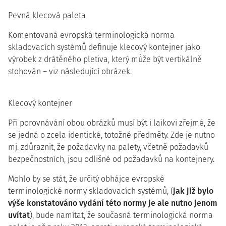
Pevná klecová paleta
Komentovaná evropská terminologická norma
skladovacích systémů definuje klecový kontejner jako
výrobek z drátěného pletiva, který může být vertikálně
stohován – viz následující obrázek.
Klecový kontejner
Při porovnávání obou obrázků musí být i laikovi zřejmé, že
se jedná o zcela identické, totožné předměty. Zde je nutno
mj. zdůraznit, že požadavky na palety, včetně požadavků
bezpečnostních, jsou odlišné od požadavků na kontejnery.
Mohlo by se stát, že určitý obhájce evropské
terminologické normy skladovacích systémů, (
jak již bylo
výše konstatováno vydání této normy je ale nutno jenom
uvítat
), bude namítat, že současná terminologická norma