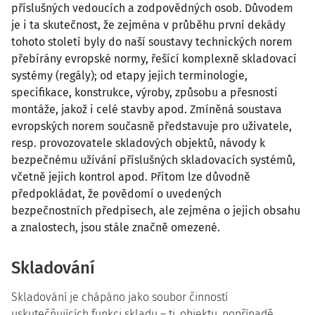
příslušných vedoucích a zodpovědných osob. Důvodem
je i ta skutečnost, že zejména v průběhu první dekády
tohoto století byly do naší soustavy technických norem
přebírány evropské normy, řešící komplexně skladovací
systémy (regály); od etapy jejich terminologie,
specifikace, konstrukce, výroby, způsobu a přesnosti
montáže, jakož i celé stavby apod. Zmíněná soustava
evropských norem současně představuje pro uživatele,
resp. provozovatele skladových objektů, návody k
bezpečnému užívání příslušných skladovacích systémů,
včetně jejich kontrol apod. Přitom lze důvodně
předpokládat, že povědomí o uvedených
bezpečnostních předpisech, ale zejména o jejich obsahu
a znalostech, jsou stále značně omezené.
Skladování
Skladování je chápáno jako soubor činností
uskutečňujících funkci skladu – tj. objektu, popřípadě