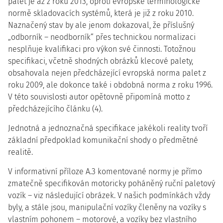
palet je až z roku 2013, oproti evropské terminologické
normě skladovacích systémů, která je již z roku 2010.
Naznačený stav by ale jenom dokazoval, že příslušný
„odborník – neodborník“ přes technickou normalizaci
nesplňuje kvalifikaci pro výkon své činnosti. Totožnou
specifikaci, včetně shodných obrázků klecové palety,
obsahovala nejen předcházející evropská norma palet z
roku 2009, ale dokonce také i obdobná norma z roku 1996.
V této souvislosti autor opětovně připomíná motto z
předcházejícího článku (4).
Jednotná a jednoznačná specifikace jakékoli reality tvoří
základní předpoklad komunikační shody o předmětné
realitě.
V informativní příloze A.3 komentované normy je přímo
zmatečně specifikován motoricky poháněný ruční paletový
vozík – viz následující obrázek. V našich podmínkách vždy
byly, a stále jsou, manipulační vozíky členěny na vozíky s
vlastním pohonem – motorové, a vozíky bez vlastního