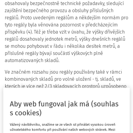
obsahovaly bezpečnostně technické požadavky, sledující
zajištění bezpečného provozu a obsluhy příslušných
regálů. Proto uvedeným regálům a někdejším normám pro
tyto regály byla věnována pozornost v předcházejícím
příspěvku (4). Též je třeba vzít v úvahu, že výšky dřívějších
regálů dosahovaly jednotek metrů, výšky dnešních regálů
se mohou pohybovat v řádu i několika desítek metrů, a
příslušné regály bývají součástí výškových plně
automatizovaných skladů.
Ve značném rozsahu jsou regály používány také v rámci
kombinovaných skladů pro volné uložení - tj. skladů, ve
kterých je více než 2/3 skladovacích prostorů uzpůsobeno
pro volné uložení zásob (2). Regály tvoří též součást
nejrůznějších výrobně-provozních objektů. V předloženém
Aby web fungoval jak má (souhlas
článku je regálům věnována pozornost, v nejširším
s cookies)
rozsahu jejich používání, a to zejména:
Vážený návštěvníku, snažíme se ze všech sil přinášet vysokou úroveň
regálům omezené výšky, které jsou obsluhovány
uživatelského komfortu při používání našich webových stránek. Mezi