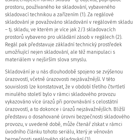
prostoru, používaného ke skladování, vybaveného
skladovací technikou a zařízením (1). Za regálové
skladování je považováno skladování v regálovém skladu
– tj. skladu, ve kterém je více jak 2/3 skladovacích
prostorů vybaveno pro ukládání zásob v regálech (2).
Regál pak představuje základní technický prostředek
umožňující nejen skladování, ale též manipulaci s
materiálem v nejširším slova smyslu.
Skladování je u nás dlouhodobě spojeno se zvýšenou
úrazovostí, včetně úrazovosti nejzávažnější. V této
souvislosti lze konstatovat, že v období třetího čtvrtletí
minulého století bylo v rámci skladového provozu
vykazováno více úrazů při porovnávání s celostátní
úrazovostí, a to dokonce i úrazů nejzávažnějších. Bližší
představu o dosahované úrovni bezpečnosti skladového
provozu, v uvedené době, může čtenář získat v rámci
úvodního článku tohoto seriálu, který je věnován
bezpečnosti regálového skladování (3).