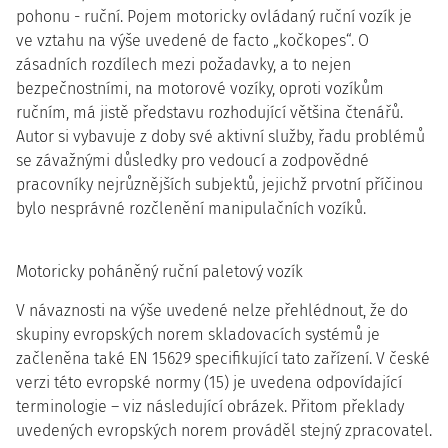
pohonu - ruční. Pojem motoricky ovládaný ruční vozík je
ve vztahu na výše uvedené de facto „kočkopes“. O
zásadních rozdílech mezi požadavky, a to nejen
bezpečnostními, na motorové vozíky, oproti vozíkům
ručním, má jistě představu rozhodující většina čtenářů.
Autor si vybavuje z doby své aktivní služby, řadu problémů
se závažnými důsledky pro vedoucí a zodpovědné
pracovníky nejrůznějších subjektů, jejichž prvotní příčinou
bylo nesprávné rozčlenění manipulačních vozíků.
Motoricky poháněný ruční paletový vozík
V návaznosti na výše uvedené nelze přehlédnout, že do
skupiny evropských norem skladovacích systémů je
začleněna také EN 15629 specifikující tato zařízení. V české
verzi této evropské normy (15) je uvedena odpovídající
terminologie – viz následující obrázek. Přitom překlady
uvedených evropských norem prováděl stejný zpracovatel.