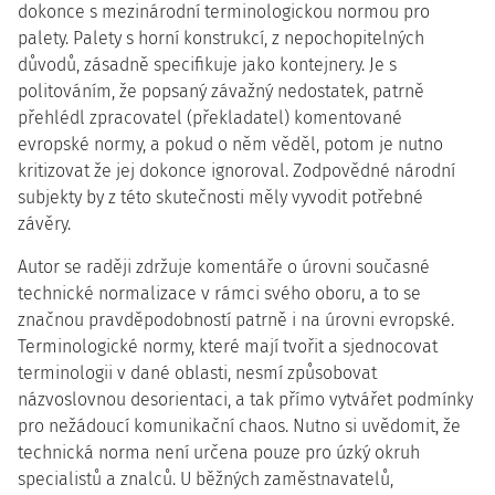
dokonce s mezinárodní terminologickou normou pro
palety. Palety s horní konstrukcí, z nepochopitelných
důvodů, zásadně specifikuje jako kontejnery. Je s
politováním, že popsaný závažný nedostatek, patrně
přehlédl zpracovatel (překladatel) komentované
evropské normy, a pokud o něm věděl, potom je nutno
kritizovat že jej dokonce ignoroval. Zodpovědné národní
subjekty by z této skutečnosti měly vyvodit potřebné
závěry.
Autor se raději zdržuje komentáře o úrovni současné
technické normalizace v rámci svého oboru, a to se
značnou pravděpodobností patrně i na úrovni evropské.
Terminologické normy, které mají tvořit a sjednocovat
terminologii v dané oblasti, nesmí způsobovat
názvoslovnou desorientaci, a tak přímo vytvářet podmínky
pro nežádoucí komunikační chaos. Nutno si uvědomit, že
technická norma není určena pouze pro úzký okruh
specialistů a znalců. U běžných zaměstnavatelů,