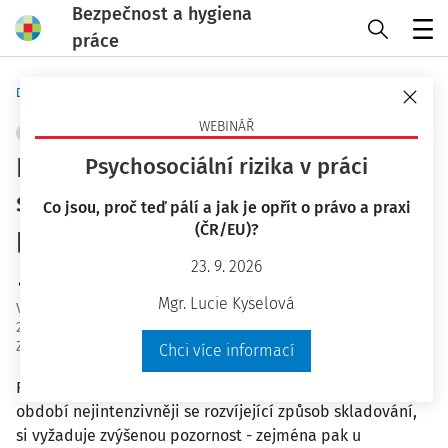
Bezpečnost a hygiena
práce
Menu
Domů
Bezpečnost a hygiena práce
WEBINÁŘ
SKLADOVÁNÍ
+ PŘIDAT VLASTNÍ
Regálové systémy pohledem
Psychosociální rizika v práci
současných bezpečnostních
Co jsou, proč teď pálí a jak je opřít o právo a praxi
(ČR/EU)?
předpisů I
23. 9. 2026
Ing. Antonín Dušátko
Mgr. Lucie Kyselová
Vydáno
:
12. 3. 2020
21 minut čtení
Zdroj
:
Bezpečnost a hygiena práce 3/2020
Chci více informací
Regálové skladování, jako nejmladší a v posledním
období nejintenzivněji se rozvíjející způsob skladování,
si vyžaduje zvýšenou pozornost - zejména pak u