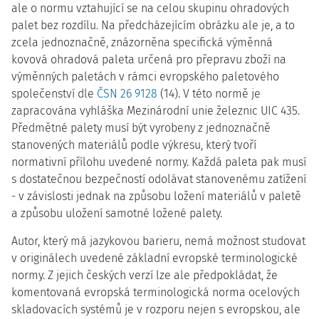
ale o normu vztahující se na celou skupinu ohradových
palet bez rozdílu. Na předcházejícím obrázku ale je, a to
zcela jednoznačně, znázorněna specifická výměnná
kovová ohradová paleta určená pro přepravu zboží na
výměnných paletách v rámci evropského paletového
společenství dle
ČSN 26 9128
(14). V této normě je
zapracována vyhláška Mezinárodní unie železnic UIC 435.
Předmětné palety musí být vyrobeny z jednoznačně
stanovených materiálů podle výkresu, který tvoří
normativní přílohu uvedené normy. Každá paleta pak musí
s dostatečnou bezpečností odolávat stanovenému zatížení
- v závislosti jednak na způsobu ložení materiálů v paletě
a způsobu uložení samotné ložené palety.
Autor, který má jazykovou barieru, nemá možnost studovat
v originálech uvedené základní evropské terminologické
normy. Z jejich českých verzí lze ale předpokládat, že
komentovaná evropská terminologická norma ocelových
skladovacích systémů je v rozporu nejen s evropskou, ale