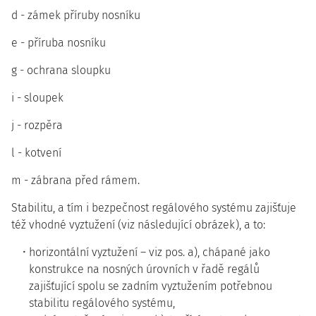
d - zámek příruby nosníku
e - příruba nosníku
g - ochrana sloupku
i - sloupek
j - rozpěra
l - kotvení
m - zábrana před rámem.
Stabilitu, a tím i bezpečnost regálového systému zajišťuje
též vhodné vyztužení (viz následující obrázek), a to:
horizontální vyztužení – viz pos. a), chápané jako
konstrukce na nosných úrovních v řadě regálů
zajišťující spolu se zadním vyztužením potřebnou
stabilitu regálového systému,