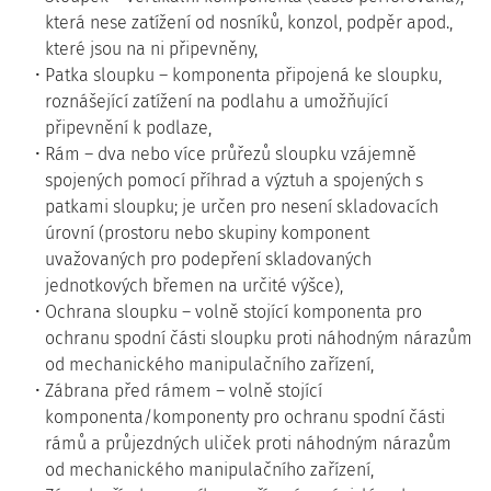
která nese zatížení od nosníků, konzol, podpěr apod.,
které jsou na ni připevněny,
Patka sloupku – komponenta připojená ke sloupku,
roznášející zatížení na podlahu a umožňující
připevnění k podlaze,
Rám – dva nebo více průřezů sloupku vzájemně
spojených pomocí příhrad a výztuh a spojených s
patkami sloupku; je určen pro nesení skladovacích
úrovní (prostoru nebo skupiny komponent
uvažovaných pro podepření skladovaných
jednotkových břemen na určité výšce),
Ochrana sloupku – volně stojící komponenta pro
ochranu spodní části sloupku proti náhodným nárazům
od mechanického manipulačního zařízení,
Zábrana před rámem – volně stojící
komponenta/komponenty pro ochranu spodní části
rámů a průjezdných uliček proti náhodným nárazům
od mechanického manipulačního zařízení,