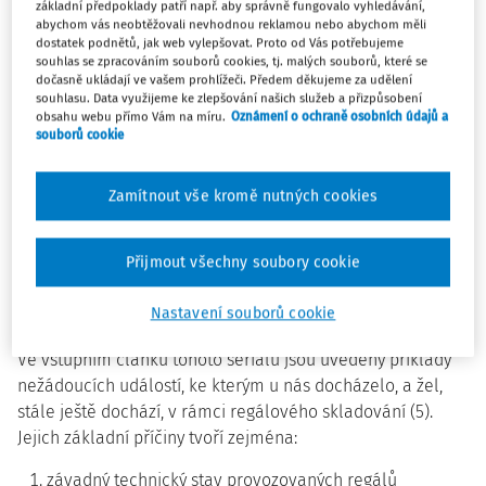
výhradně ručně
základní předpoklady patří např. aby správně fungovalo vyhledávání,
abychom vás neobtěžovali nevhodnou reklamou nebo abychom měli
regálům dosahujícím výšky jednotek metrů, které jsou
dostatek podnětů, jak web vylepšovat. Proto od Vás potřebujeme
obsluhovány vysokozdvižnými vozíky
souhlas se zpracováním souborů cookies, tj. malých souborů, které se
regálům zejména přesahujícím výšku 10 metrů, které
dočasně ukládají ve vašem prohlížeči. Předem děkujeme za udělení
souhlasu. Data využijeme ke zlepšování našich služeb a přizpůsobení
jsou obsluhovány regálovými zakladači řízenými ručně
obsahu webu přímo Vám na míru.
Oznámení o ochraně osobních údajů a
regálům přesahujícím výšku 10 metrů, které jsou
souborů cookie
obsluhovány regálovými zakladači s
poloautomatickým nebo automatickým řízení
Zamítnout vše kromě nutných cookies
regálům dosahujícím výšky až několik desítek metrů
výhradně s automatickým provozem.
Přijmout všechny soubory cookie
Současná soustava technických
norem pro regály
Nastavení souborů cookie
Ve vstupním článku tohoto seriálu jsou uvedeny příklady
nežádoucích událostí, ke kterým u nás docházelo, a žel,
stále ještě dochází, v rámci regálového skladování (5).
Jejich základní příčiny tvoří zejména:
závadný technický stav provozovaných regálů