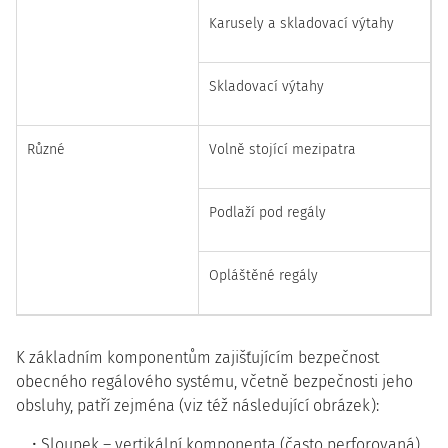
Karusely a skladovací výtahy
Skladovací výtahy
Různé
Volně stojící mezipatra
Podlaží pod regály
Opláštěné regály
K základním komponentům zajišťujícím bezpečnost
obecného regálového systému, včetně bezpečnosti jeho
obsluhy, patří zejména (viz též následující obrázek):
Sloupek – vertikální komponenta (často perforovaná),