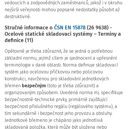
vedoucích a zodpovědných zaměstnanců, jakož i v okruhu
nejširší veřejnosti mohou popsané nedostatky působit až
destruktivně.
Stručné informace o
ČSN EN 15878
(26 9638) -
Ocelové statické skladovací systémy – Termíny a
definice (11)
Opětovně je třeba zdůraznit, že se jedná o potřebnou
základní normu, jejímž cílem je sjednocení a upřesnění
terminologie v dané oblasti. Norma definuje skladovací
systém jako ocelovou příčkovou nebo policovou
konstrukci, navrženou pro skladování jednotkových
břemen
bezpečným
(toto je třeba zdůraznit)
a
organizovaným způsobem. Uvedená norma mj. specifikuje
bezpečnostně-technické prvky, primárně zajišťující
bezpečnost příslušného regálu (regálového systému), a
tím sekundárně i bezpečnost jeho provozu a obsluhy.
Jednotkové břemeno je chápáno jako jednotlivá
skladovaná položka, která může být uložena nebo