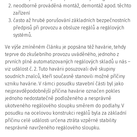
neodborně prováděná montáž, demontáž apod. těchto
zařízení
často až hrubé porušování základních bezpečnostních
předpisů při provozu a obsluze regálů a regálových
systémů.
Ve výše zmíněném článku je popsána též havárie, tehdy
teprve do zkušebního provozu uváděného, jednoho z
prvních plně automatizovaných regálových skladů u nás –
viz událost č. 2. Tuto havárii posuzovali dvě skupiny
soudních znalců, kteří současně stanovili možné příčiny
vzniku havárie. V rámci posudku stavební části byl jako
nejpravděpodobnější příčina havárie označen pokles
jednoho nedostatečně podloženého a nesprávně
ukotveného regálového sloupku směrem do podlahy. V
posudku na ocelovou konstrukci regálů byla za základní
příčinu celé události určena ztráta vzpěrné stability
nesprávně navrženého regálového sloupku.