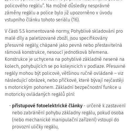
policového regálu“. Na možné důsledky nesprávné
záměny regálu a police bylo již upozorněno v úvodu
vstupního článku tohoto seriálu (16).
V části 5.5 komentované normy, Pohyblivé skladování pro
malé díly a paletizované zboží, jsou specifikovány
přesuvné regály, chápané jako pevná nebo přestavitelná
rámová konstrukce, nesoucí jednotková břemena.
Konstrukce je uchycena na pohyblivé základně nesené na
kolech, pohybujících se po kolejnicích v podlaze. Přesuvné
regály mohou být policové, většinou ručně ovládané – viz
následující obrázek, nebo příčkové, které bývají nejčastěji
s motorickým pohonem. Základní bezpečnostní funkce u
motoricky ovládaných regálů plní:
přístupové fotoelektrické články
- určené k zastavení
nebo zabránění pohybu základny regálu, pokud osoba
(nebo mechanické manipulační zařízení) vstoupí do
provozní uličky regálu,