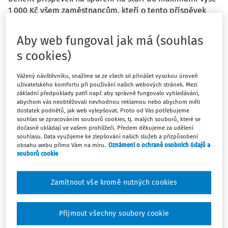
1 000 Kč všem zaměstnancům, kteří o tento příspěvek
požádají. Jak postupovat v případě, kdy nastal souběh
dobrovolného a povinného příspěvku? Je nutné zachovat
Aby web fungoval jak má (souhlas
dobrovolný příspěvek do 1 000 Kč dle interní směrnice
s cookies)
spolu s povinným příspěvkem, nebo je možné přispívat
pouze povinná 4 %?
Vážený návštěvníku, snažíme se ze všech sil přinášet vysokou úroveň
uživatelského komfortu při používání našich webových stránek. Mezi
základní předpoklady patří např. aby správně fungovalo vyhledávání,
Odpověď
abychom vás neobtěžovali nevhodnou reklamou nebo abychom měli
dostatek podnětů, jak web vylepšovat. Proto od Vás potřebujeme
souhlas se zpracováním souborů cookies, tj. malých souborů, které se
dočasně ukládají ve vašem prohlížeči. Předem děkujeme za udělení
Máte předplatné?
Přihlaste se
souhlasu. Data využijeme ke zlepšování našich služeb a přizpůsobení
obsahu webu přímo Vám na míru.
Oznámení o ochraně osobních údajů a
souborů cookie
Zamítnout vše kromě nutných cookies
Tento dokument je jen pro
předplatitele
Přijmout všechny soubory cookie