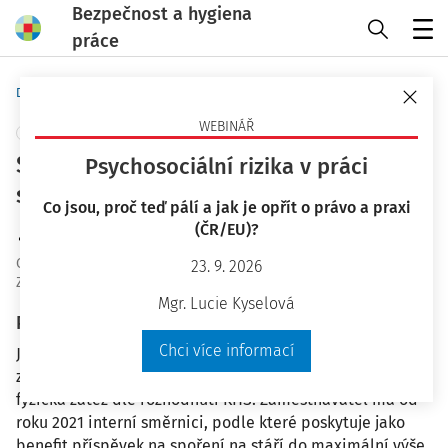
Bezpečnost a hygiena
práce
Menu
Domů
Otázky a odpovědi
WEBINÁŘ
+ PŘIDAT VLASTNÍ
Souběh příspěvků zaměstnavatele na
Psychosociální rizika v práci
spoření na stáří
Co jsou, proč teď pálí a jak je opřít o právo a praxi
(ČR/EU)?
Ing. Růžena Klímová
OaO ID
:
57719
23. 9. 2026
Zodpovězeno
:
22. 1. 2026
Mgr. Lucie Kyselová
Plné znění otázky
Chci více informací
Jsme externí účetní firma a náš klient zaměstnává
zaměstnance ve 3. rizikové kategorii - vibrace, celková
fyzická zátěž dle rozhodnutí KHS. Zaměstnavatel má od
roku 2021 interní směrnici, podle které poskytuje jako
benefit příspěvek na spoření na stáří do maximální výše