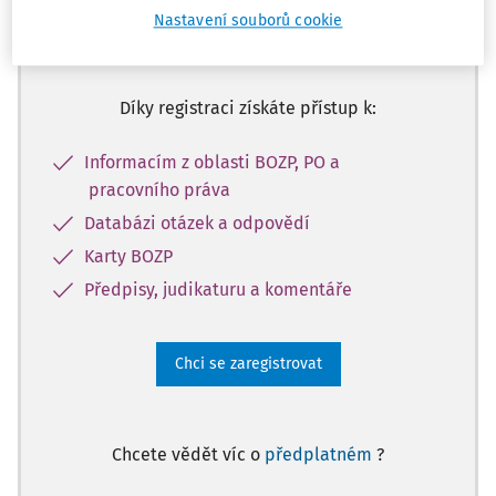
Nastavení souborů cookie
Zaregistrujte se a získejte přístup k
obsahu na 14 dní zdarma
Díky registraci získáte přístup k:
Informacím z oblasti BOZP, PO a
pracovního práva
Databázi otázek a odpovědí
Karty BOZP
Předpisy, judikaturu a komentáře
Chci se zaregistrovat
Chcete vědět víc o
předplatném
?