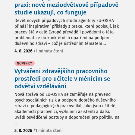
praxi: nové meziodvětvové případové
studie ukazují, co funguje
Devět nových případových studií agentury EU-OSHA
přináší inspirativní příklady z praxe, které popisují, jak
pracoviště v celé Evropě převádějí povědomí o této
problematice do konkrétních opatření na podporu
duševního zdraví – což je ústředním tématem ...
4. 8. 2026
/
1 minuta čtení
NOVINKY
Vytváření zdravějšího pracovního
prostředí pro učitele v měnícím se
odvětví vzdělávání
Nová zpráva od EU-OSHA se zaměřuje na prevenci
psychosociálních rizik a podporu dobrého duševního
zdraví u pedagogických pracovníků, jako jsou učitelé,
akademičtí pracovníci, výzkumní asistenti a další.
Uvádí osvědčené postupy a doporučení pro politiku na
...
3. 8. 2026
/
1 minuta čtení