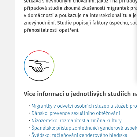
setkává s nevhodným chováním, jakož i na příklady
případová studie zkoumá zkušenosti migrantek prac
v domácnosti a poukazuje na intersekcionalitu a j
znevýhodnění. Studie popisují faktory úspěchu, so
přenositelnosti opatření.
Více informací o jednotlivých studiích 
Migrantky v odvětví osobních služeb a služeb p
Dánsko: prevence sexuálního obtěžování
Nizozemsko: rozmanitost a změna kultury
Španělsko: přístup zohledňující genderové aspek
Švédsko: začleňování genderového hlediska