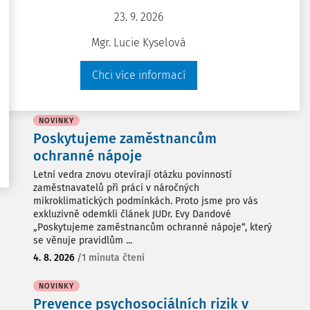
23. 9. 2026
Mgr. Lucie Kyselová
Chci více informací
Aktuality
NOVINKY
Poskytujeme zaměstnancům
ochranné nápoje
Letní vedra znovu otevírají otázku povinností
zaměstnavatelů při práci v náročných
mikroklimatických podmínkách. Proto jsme pro vás
exkluzivně odemkli článek JUDr. Evy Dandové
„Poskytujeme zaměstnancům ochranné nápoje“, který
se věnuje pravidlům ...
4. 8. 2026
/
1 minuta čtení
NOVINKY
Prevence psychosociálních rizik v