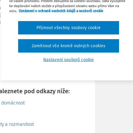
 z Dánska, Španělska a Švédska. Další
ve vašem prohlížeči. Předem děkujeme za udělení souhlasu. Data využijeme
ke zlepšování našich služeb a přizpůsobení obsahu webu přímo Vám na
ujících v odvětví péče, úklidu a prací
míru.
Oznámení o ochraně osobních údajů a souborů cookie
ejí dopady z hlediska vícenásobného
Sdílet
uvisející výzvy i ponaučení s ohledem na
Přijmout všechny soubory cookie
Poznámka
Zamítnout vše kromě nutných cookies
Nastavení souborů cookie
naleznete pod odkazy níže:
ro domácnost
ty a rozmanitost