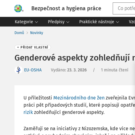
Bezpečnost a hygiena práce
Kategorie
Předpisy
Praktické nástroje
Vz
Domů
Novinky
+ PŘIDAT VLASTNÍ
Genderové aspekty zohledňují n
EU-OSHA
Vydáno
:
23. 3. 2026
/
1 minuta čtení
U příležitosti
Mezinárodního dne žen
zveřejnila Ev
práci pět případových studií, které popisují opatř
rizik
zohledňující genderové aspekty.
Zaměřují se na iniciativy z Nizozemska, kde více ne