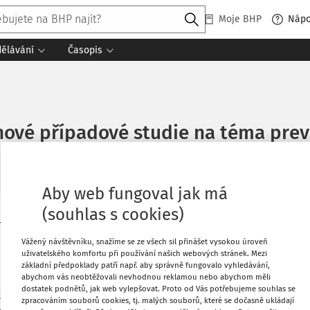
Moje BHP
Náp
dělávání
Časopis
ové případové studie na téma preve
Aby web fungoval jak má
(souhlas s cookies)
ropská agentura pro ochranu zdraví při
Oblíbené
ení k prevenci
psychosociálních
Vážený návštěvníku, snažíme se ze všech sil přinášet vysokou úroveň
uživatelského komfortu při používání našich webových stránek. Mezi
Stáhnout
základní předpoklady patří např. aby správně fungovalo vyhledávání,
abychom vás neobtěžovali nevhodnou reklamou nebo abychom měli
dostatek podnětů, jak web vylepšovat. Proto od Vás potřebujeme souhlas se
ž každá pátá žena uvedla, že se v práci
Co
zpracováním souborů cookies, tj. malých souborů, které se dočasně ukládají
Tisknout