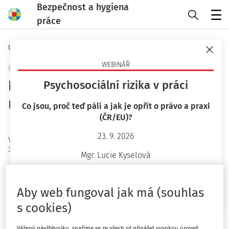
Bezpečnost a hygiena
práce
Menu
Domů
Novinky
WEBINÁŘ
ŘÍZENÍ RIZIK
OCHRANA ZDRAVÍ
+ PŘIDAT VLASTNÍ
Rizikové faktory přispívající k
Psychosociální rizika v práci
rozvoji nádorových onemocnění
Co jsou, proč teď pálí a jak je opřít o právo a praxi
(ČR/EU)?
EU-OSHA
23. 9. 2026
Vydáno
:
17. 12. 2025
3 minuty čtení
Mgr. Lucie Kyselová
Z průzkumu agentury EU-OSHA vyplývá, že téměř
Chci více informací
polovina pracovníků v EU je pravděpodobně vystavena
Aby web fungoval jak má (souhlas
rizikovým faktorům přispívajícím k rozvoji nádorových
s cookies)
onemocnění.
Vážený návštěvníku, snažíme se ze všech sil přinášet vysokou úroveň