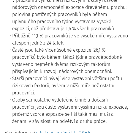
V průzkumu vyniká mezi rizikovými faktory rozvoje
nádorových onemocnění expozice dřevěnému prachu:
polovina postižených pracovníků byla během
uplynulého pracovního týdne vystavena vysoké
expozici, což představuje 1,6 % všech pracovníků.
Přibližně 11,1 % pracovníků je ve vysoké míře vystaveno
alespoň jedné z 24 látek.
Časté jsou také vícenásobné expozice: 26,1 %
pracovníků bylo během téhož týdne pravděpodobně
vystaveno nejméně dvěma rizikovým faktorům
přispívajícím k rozvoji nádorových onemocnění.
Starší pracovníci bývají více vystaveni většímu počtu
rizikových faktorů, ovšem v nižší míře než ostatní
pracovníci.
Osoby samostatně výdělečně činné a dočasní
pracovníci jsou často vystaveni vyššímu riziku expozice,
přičemž vzorce expozice se liší také mezi muži a
ženami v závislosti na odvětví a druhu práce.
Více informací
v tiskové zprávě EU-OSHA.