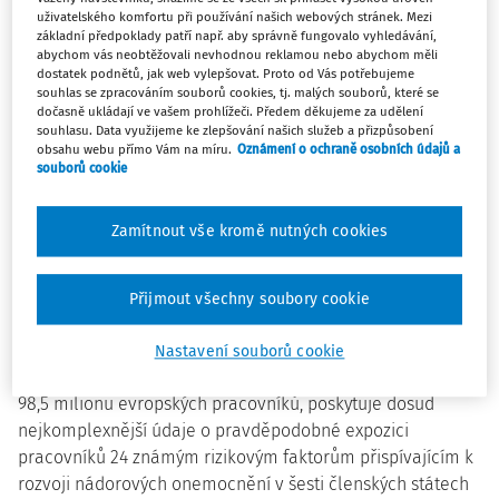
Podle průzkumu expozice pracovníků rizikovým faktorům
uživatelského komfortu při používání našich webových stránek. Mezi
základní předpoklady patří např. aby správně fungovalo vyhledávání,
(WES) přispívajícím k rozvoji nádorových onemocnění jako
abychom vás neobtěžovali nevhodnou reklamou nebo abychom měli
nemoci z povolání v Evropě mohlo být téměř 47 milionů
dostatek podnětů, jak web vylepšovat. Proto od Vás potřebujeme
pracovníků v EU během posledního pracovního týdne
souhlas se zpracováním souborů cookies, tj. malých souborů, které se
dočasně ukládají ve vašem prohlížeči. Předem děkujeme za udělení
vystaveno nejméně jednomu rizikovému faktoru
souhlasu. Data využijeme ke zlepšování našich služeb a přizpůsobení
přispívajícímu k rozvoji nádorových onemocnění. Průzkum,
obsahu webu přímo Vám na míru.
Oznámení o ochraně osobních údajů a
souborů cookie
který provádí Evropská agentura pro bezpečnost a
ochranu zdraví při práci (EU-OSHA), poukazuje na
významné nedostatky v prevenci a zdůrazňuje naléhavou
Zamítnout vše kromě nutných cookies
potřebu cílených intervencí založených na důkazech s
cílem chránit zdraví pracovníků a snížit zátěž spojenou s
Přijmout všechny soubory cookie
nádorovými onemocněními souvisejícími s povoláním v
celé Evropě.
Nastavení souborů cookie
Závěrečná
přehledová zpráva z průzkumu
, která se týká
98,5 milionu evropských pracovníků, poskytuje dosud
nejkomplexnější údaje o pravděpodobné expozici
pracovníků 24 známým rizikovým faktorům přispívajícím k
rozvoji nádorových onemocnění v šesti členských státech