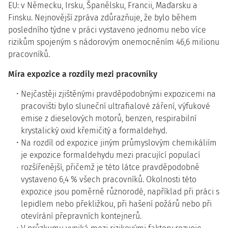
EU: v Německu, Irsku, Španělsku, Francii, Maďarsku a
Finsku. Nejnovější zpráva zdůrazňuje, že bylo během
posledního týdne v práci vystaveno jednomu nebo více
rizikům spojeným s nádorovým onemocněním 46,6 milionu
pracovníků.
Míra expozice a rozdíly mezi pracovníky
Nejčastěji zjištěnými pravděpodobnými expozicemi na
pracovišti bylo sluneční ultrafialové záření, výfukové
emise z dieselových motorů, benzen, respirabilní
krystalický oxid křemičitý a formaldehyd.
Na rozdíl od expozice jiným průmyslovým chemikáliím
je expozice formaldehydu mezi pracující populací
rozšířenější, přičemž je této látce pravděpodobně
vystaveno 6,4 % všech pracovníků. Okolnosti této
expozice jsou poměrně různorodé, například při práci s
lepidlem nebo překližkou, při hašení požárů nebo při
otevírání přepravních kontejnerů.