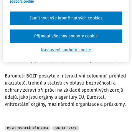
souborů cookie
Seznamte se s trendy hlášenými pracovníky týkajícími se
časového tlaku, nedostatečné komunikace, nejistoty
zaměstnání a dalších oblastí. Podívejte se, jak jsou tyto
Zamítnout vše kromě nutných cookies
výzvy řešeny prostřednictvím osvětových kampaní,
odborné přípravy a poradenství v různých zemích EU.
Přijmout všechny soubory cookie
Prozkoumejte, jak digitalizace ovlivňuje psychosociální
rizikové faktory, jako je pracovní zátěž a autonomie, a
Nastavení souborů cookie
zjistěte, jak se technologie, jako jsou chytré telefony
nebo senzory, používají na pracovištích po celé Evropě.
Barometr BOZP
poskytuje interaktivní celounijní přehled
ukazatelů, trendů a statistik v oblasti bezpečnosti a
ochrany zdraví při práci na základě spolehlivých zdrojů
údajů, jako jsou orgány a agentury EU, Eurostat,
vnitrostátní orgány, mezinárodní organizace a průzkumy.
PSYCHOSOCIÁLNÍ RIZIKA
DIGITALIZACE