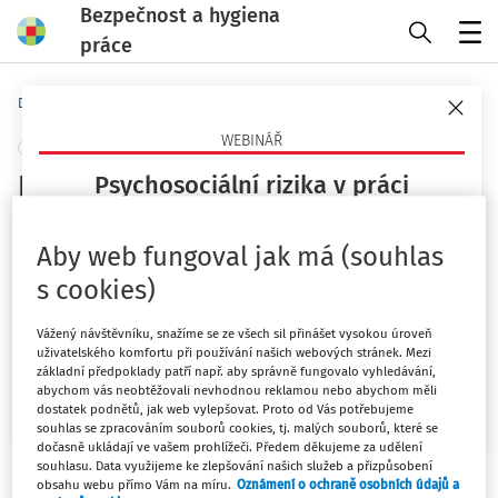
Bezpečnost a hygiena
práce
Menu
Domů
Novinky
WEBINÁŘ
+ PŘIDAT VLASTNÍ
Nástroj pro vizualizaci dat -
Psychosociální rizika v práci
Barometr BOZP
Co jsou, proč teď pálí a jak je opřít o právo a praxi
Aby web fungoval jak má (souhlas
(ČR/EU)?
EU-OSHA
s cookies)
23. 9. 2026
Vydáno
:
15. 12. 2025
1 minuta čtení
Vážený návštěvníku, snažíme se ze všech sil přinášet vysokou úroveň
Mgr. Lucie Kyselová
uživatelského komfortu při používání našich webových stránek. Mezi
Agentura EU-OSHA rozšiřuje svůj
Barometr BOZP
, který
základní předpoklady patří např. aby správně fungovalo vyhledávání,
Chci více informací
abychom vás neobtěžovali nevhodnou reklamou nebo abychom měli
nyní obsahuje nové údaje o tématech
psychosociálních
dostatek podnětů, jak web vylepšovat. Proto od Vás potřebujeme
rizik
a rizik souvisejících s
digitalizací, které vycházejí z
souhlas se zpracováním souborů cookies, tj. malých souborů, které se
dočasně ukládají ve vašem prohlížeči. Předem děkujeme za udělení
nedávného průzkumu
Situace v oblasti BOZP 2025
.
souhlasu. Data využijeme ke zlepšování našich služeb a přizpůsobení
obsahu webu přímo Vám na míru.
Oznámení o ochraně osobních údajů a