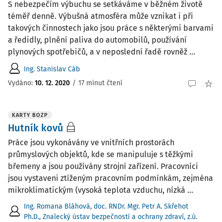
S nebezpečím výbuchu se setkáváme v běžném životě
téměř denně. Výbušná atmosféra může vznikat i při
takových činnostech jako jsou práce s některými barvami
a ředidly, plnění paliva do automobilů, používání
plynových spotřebičů, a v neposlední řadě rovněž ...
Ing. Stanislav Cáb
Vydáno:
10. 12. 2020
/
17 minut čtení
KARTY BOZP
Hutník kovů
Práce jsou vykonávány ve vnitřních prostorách
průmyslových objektů, kde se manipuluje s těžkými
břemeny a jsou používány strojní zařízení. Pracovníci
jsou vystaveni ztíženým pracovním podmínkám, zejména
mikroklimatickým (vysoká teplota vzduchu, nízká ...
Ing. Romana Bláhová
,
doc. RNDr. Mgr. Petr A. Skřehot
Ph.D.
,
Znalecký ústav bezpečnosti a ochrany zdraví, z.ú.