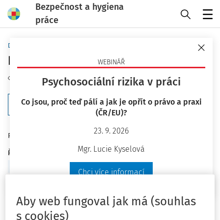
Bezpečnost a hygiena
práce
Menu
Domů
Klíčová slova
hořlaviny
WEBINÁŘ
Sledovat téma
Psychosociální rizika v práci
Co jsou, proč teď pálí a jak je opřít o právo a praxi
Filtr
(ČR/EU)?
23. 9. 2026
6
Počet vyhledaných dokumentů:
Mgr. Lucie Kyselová
Řadit podle
:
Nejnovější
Nejstarší
Chci více informací
TESTOVÉ OTÁZKY OZO
Aby web fungoval jak má (souhlas
Skladování a manipulace s materiálem a
s cookies)
břemeny