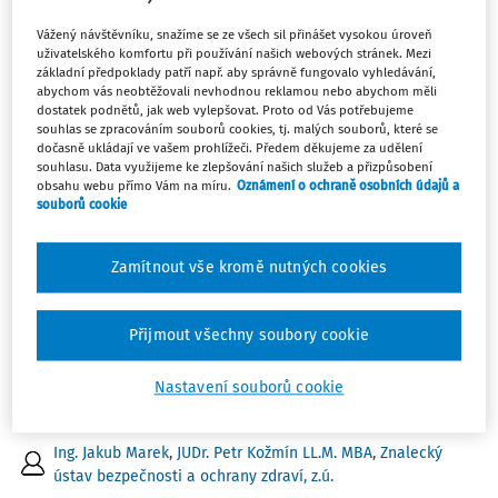
(Otázka č. 72 až č. 81) Deset otázek ze znalosti nařízení
Vážený návštěvníku, snažíme se ze všech sil přinášet vysokou úroveň
vlády č. 101/2005 Sb., o podrobnějších požadavcích na
uživatelského komfortu při používání našich webových stránek. Mezi
základní předpoklady patří např. aby správně fungovalo vyhledávání,
pracoviště a pracovní prostředí, se zaměřením na
abychom vás neobtěžovali nevhodnou reklamou nebo abychom měli
skladování a manipulaci s materiálem a břemeny.
dostatek podnětů, jak web vylepšovat. Proto od Vás potřebujeme
souhlas se zpracováním souborů cookies, tj. malých souborů, které se
Ing. Jiří Vala Ph.D.
dočasně ukládají ve vašem prohlížeči. Předem děkujeme za udělení
souhlasu. Data využijeme ke zlepšování našich služeb a přizpůsobení
Vydáno:
18. 1. 2026
/
1 minuta čtení
obsahu webu přímo Vám na míru.
Oznámení o ochraně osobních údajů a
souborů cookie
KARTY BOZP
Zamítnout vše kromě nutných cookies
Stavěč dekorací
Práce je vykonávána jak ve vnitřních (např. divadelní
prostory), tak i na venkovních pracovištích (jeviště).
Přijmout všechny soubory cookie
Vykonávání práce zahrnuje práci s ručním nářadím a
Nastavení souborů cookie
technickými zařízeními. Při práci mohou být používány i
nebezpečné chemické látky a směsi (dále ...
Ing. Jakub Marek
,
JUDr. Petr Kožmín LL.M. MBA
,
Znalecký
ústav bezpečnosti a ochrany zdraví, z.ú.